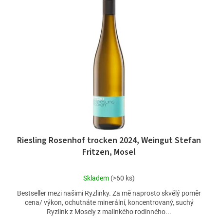
d
p
u
i
k
s
t
p
ů
r
o
d
u
k
t
ů
Riesling Rosenhof trocken 2024, Weingut Stefan
Fritzen, Mosel
Průměrné
Skladem
(>60 ks)
hodnocení
Bestseller mezi našimi Ryzlinky. Za mě naprosto skvělý poměr
produktu
cena/ výkon, ochutnáte minerální, koncentrovaný, suchý
je
Ryzlink z Mosely z malinkého rodinného...
4,7