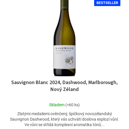
BESTSELLER
Sauvignon Blanc 2024, Dashwood, Marlborough,
Nový Zéland
Průměrné
Skladem
(>60 ks)
hodnocení
Zlatými medailemi ověnčený, špičkový novozélandský
produktu
Sauvignon Dashwood, který vás uchvátí doslova explozí vůní.
je
Ve vůni se střídá komplexní aromatika tónů...
4,8