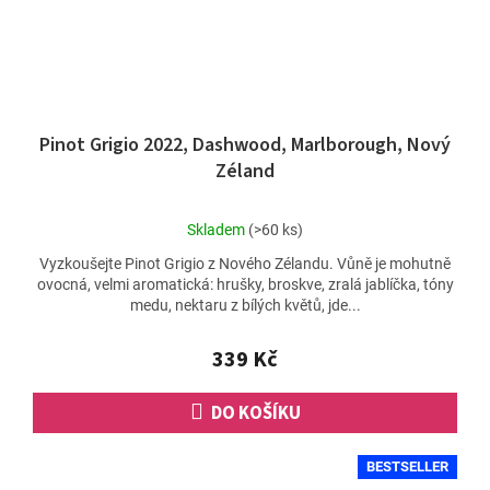
Pinot Grigio 2022, Dashwood, Marlborough, Nový
Zéland
Průměrné
Skladem
(>60 ks)
hodnocení
Vyzkoušejte Pinot Grigio z Nového Zélandu. Vůně je mohutně
produktu
ovocná, velmi aromatická: hrušky, broskve, zralá jablíčka, tóny
je
medu, nektaru z bílých květů, jde...
5,0
z
5
339 Kč
hvězdiček.
DO KOŠÍKU
BESTSELLER