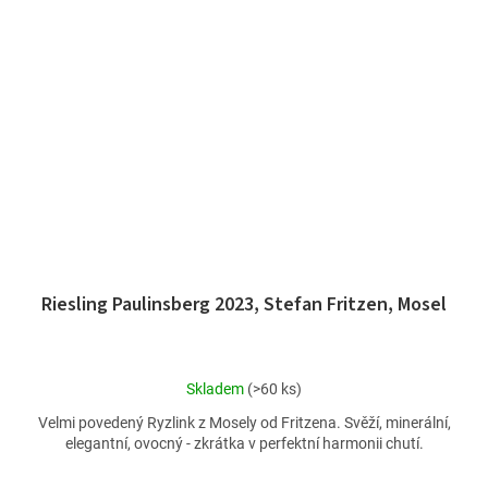
Riesling Paulinsberg 2023, Stefan Fritzen, Mosel
Průměrné
Skladem
(>60 ks)
hodnocení
Velmi povedený Ryzlink z Mosely od Fritzena. Svěží, minerální,
produktu
elegantní, ovocný - zkrátka v perfektní harmonii chutí.
je
5,0
z