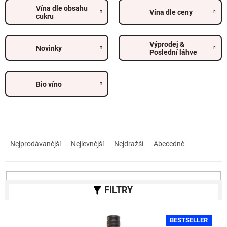
Vína dle obsahu
Vína dle ceny
cukru
Výprodej &
Novinky
Poslední láhve
Bio víno
Ř
a
Nejprodávanější
Nejlevnější
Nejdražší
Abecedně
z
e
n
í
p
r
V
o
BESTSELLER
ý