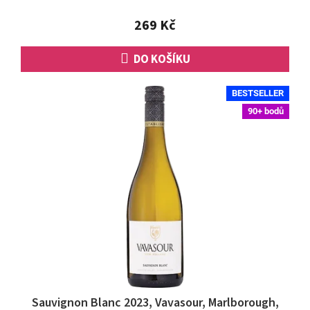
z
5
269 Kč
hvězdiček.
DO KOŠÍKU
BESTSELLER
90+ bodů
Sauvignon Blanc 2023, Vavasour, Marlborough,