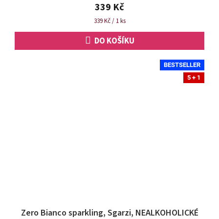
z
339 Kč
5
Měrná
339 Kč / 1 ks
hvězdiček.
cena:
DO KOŠÍKU
BESTSELLER
5 + 1
Zero Bianco sparkling, Sgarzi, NEALKOHOLICKÉ