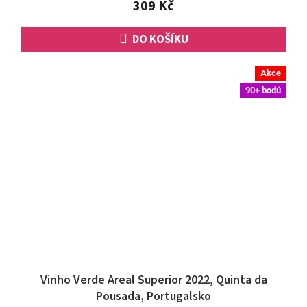
309 Kč
5
hvězdiček.
DO KOŠÍKU
Akce
90+ bodů
Vinho Verde Areal Superior 2022, Quinta da
Pousada, Portugalsko