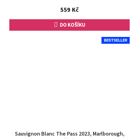
z
5
559 Kč
hvězdiček.
DO KOŠÍKU
BESTSELLER
Sauvignon Blanc The Pass 2023, Marlborough,