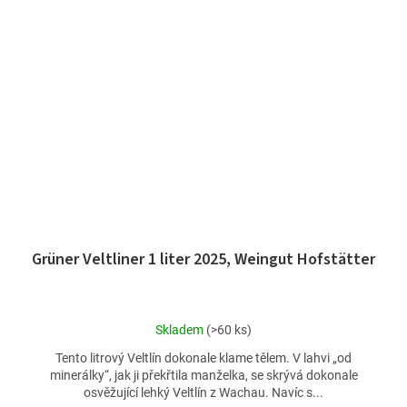
Grüner Veltliner 1 liter 2025, Weingut Hofstätter
Průměrné
Skladem
(>60 ks)
hodnocení
Tento litrový Veltlín dokonale klame tělem. V lahvi „od
produktu
minerálky“, jak ji překřtila manželka, se skrývá dokonale
je
osvěžující lehký Veltlín z Wachau. Navíc s...
4,4