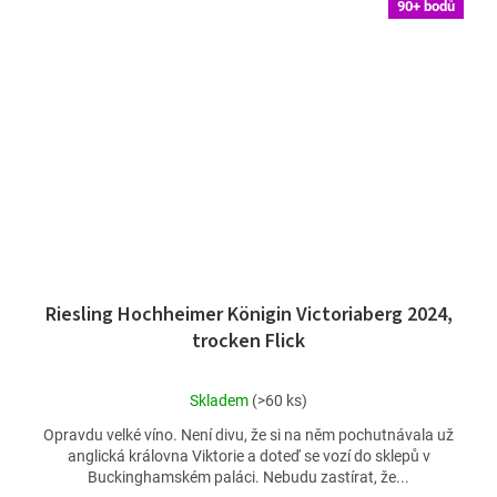
90+ bodů
Riesling Hochheimer Königin Victoriaberg 2024,
trocken Flick
Průměrné
Skladem
(>60 ks)
hodnocení
Opravdu velké víno. Není divu, že si na něm pochutnávala už
produktu
anglická královna Viktorie a doteď se vozí do sklepů v
je
Buckinghamském paláci. Nebudu zastírat, že...
4,7