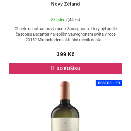
Nový Zéland
Průměrné
Skladem
(44 ks)
hodnocení
Chcete ochutnat nový ročník Sauvignonu, který byl podle
produktu
časopisu Decanter nejlepším Sauvignonem světa v roce
je
2018? Mimochodem aktuální ročník dostal...
5,0
z
5
399 Kč
hvězdiček.
DO KOŠÍKU
BESTSELLER