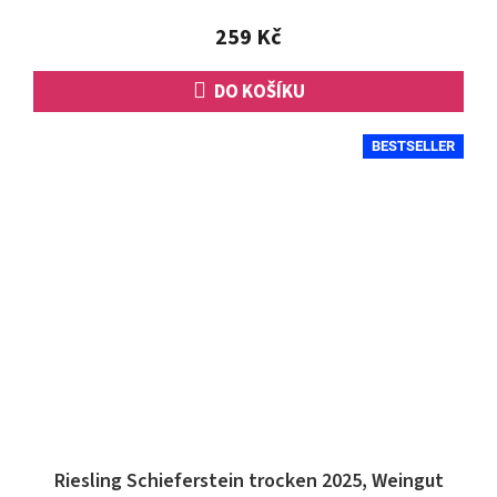
z
5
259 Kč
hvězdiček.
DO KOŠÍKU
BESTSELLER
Riesling Schieferstein trocken 2025, Weingut