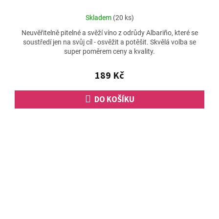
Průměrné
Skladem
(20 ks)
hodnocení
Neuvěřitelně pitelné a svěží víno z odrůdy Albariño, které se
produktu
soustředí jen na svůj cíl - osvěžit a potěšit. Skvělá volba se
je
super poměrem ceny a kvality.
5,0
z
5
189 Kč
hvězdiček.
DO KOŠÍKU