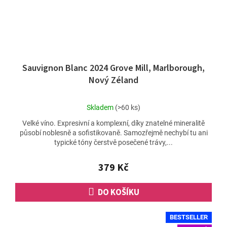
Sauvignon Blanc 2024 Grove Mill, Marlborough,
Nový Zéland
Průměrné
Skladem
(>60 ks)
hodnocení
Velké víno. Expresivní a komplexní, díky znatelné mineralitě
produktu
působí noblesně a sofistikovaně. Samozřejmě nechybí tu ani
je
typické tóny čerstvě posečené trávy,...
4,8
z
5
379 Kč
hvězdiček.
DO KOŠÍKU
BESTSELLER