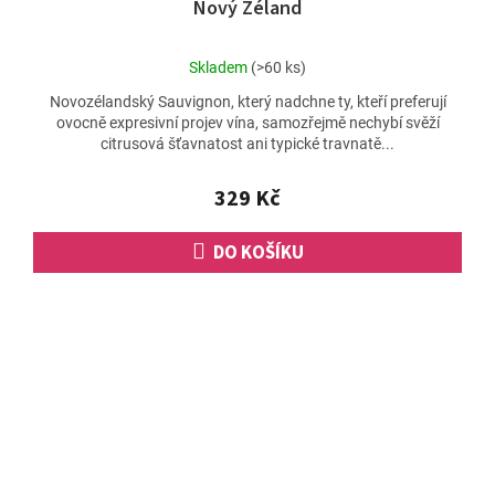
Nový Zéland
Průměrné
Skladem
(>60 ks)
hodnocení
Novozélandský Sauvignon, který nadchne ty, kteří preferují
produktu
ovocně expresivní projev vína, samozřejmě nechybí svěží
je
citrusová šťavnatost ani typické travnatě...
5,0
z
5
329 Kč
hvězdiček.
DO KOŠÍKU