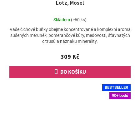
Lotz, Mosel
Průměrné
Skladem
(>60 ks)
hodnocení
Vaše čichové buňky obejme koncentrované a komplexní aroma
produktu
sušených meruněk, pomerančové kůry, medovosti, šťavnatých
je
citrusů a náznaku minerality.
4,8
z
5
309 Kč
hvězdiček.
DO KOŠÍKU
BESTSELLER
90+ bodů