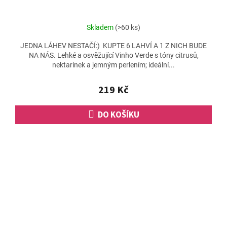
Skladem
(>60 ks)
JEDNA LÁHEV NESTAČÍ:) KUPTE 6 LAHVÍ A 1 Z NICH BUDE
NA NÁS. Lehké a osvěžující Vinho Verde s tóny citrusů,
nektarinek a jemným perlením; ideální...
219 Kč
DO KOŠÍKU