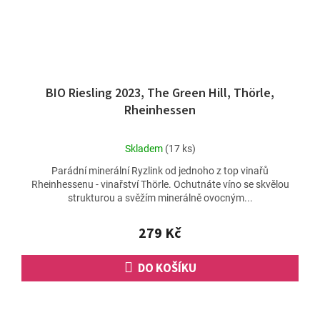
BIO Riesling 2023, The Green Hill, Thörle,
Rheinhessen
Průměrné
Skladem
(17 ks)
hodnocení
Parádní minerální Ryzlink od jednoho z top vinařů
produktu
Rheinhessenu - vinařství Thörle. Ochutnáte víno se skvělou
je
strukturou a svěžím minerálně ovocným...
4,5
z
5
279 Kč
hvězdiček.
DO KOŠÍKU