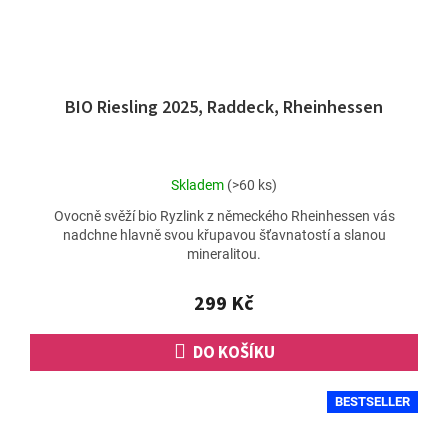
BIO Riesling 2025, Raddeck, Rheinhessen
Průměrné
Skladem
(>60 ks)
hodnocení
Ovocně svěží bio Ryzlink z německého Rheinhessen vás
produktu
nadchne hlavně svou křupavou šťavnatostí a slanou
je
mineralitou.
5,0
z
5
299 Kč
hvězdiček.
DO KOŠÍKU
BESTSELLER