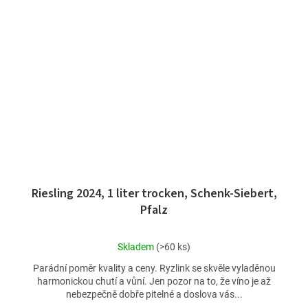
Riesling 2024, 1 liter trocken, Schenk-Siebert,
Pfalz
Průměrné
Skladem
(>60 ks)
hodnocení
Parádní poměr kvality a ceny. Ryzlink se skvěle vyladěnou
produktu
harmonickou chutí a vůní. Jen pozor na to, že víno je až
je
nebezpečně dobře pitelné a doslova vás...
4,5