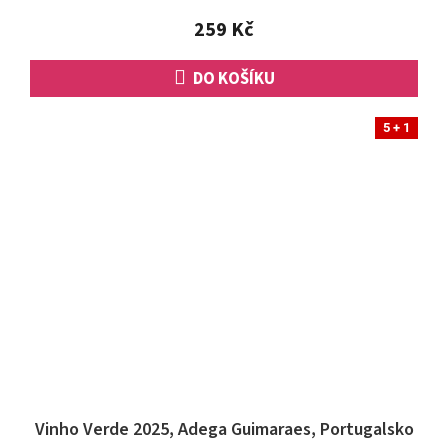
z
5
259 Kč
hvězdiček.
DO KOŠÍKU
5 + 1
Vinho Verde 2025, Adega Guimaraes, Portugalsko