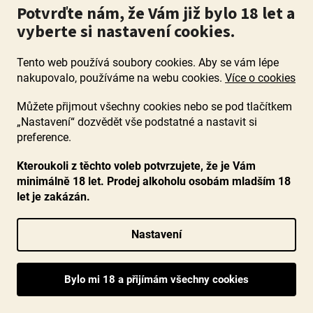
Potvrďte nám, že Vám již bylo 18 let a
Měrná
339 Kč / 1 ks
hvězdiček.
cena:
vyberte si nastavení cookies.
DO KOŠÍKU
Tento web používá soubory cookies. Aby se vám lépe
Akce
nakupovalo, používáme na webu cookies.
Více o cookies
Můžete přijmout všechny cookies nebo se pod tlačítkem
„Nastavení“ dozvědět vše podstatné a nastavit si
preference.
Kteroukoli z těchto voleb potvrzujete, že je Vám
minimálně 18 let. Prodej alkoholu osobám mladším 18
let je zakázán.
Nastavení
Alvarinho Vinho Verde 2025, Giao, Portugalsko