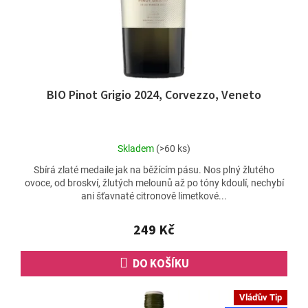
BIO Pinot Grigio 2024, Corvezzo, Veneto
Průměrné
Skladem
(>60 ks)
hodnocení
Sbírá zlaté medaile jak na běžícím pásu. Nos plný žlutého
produktu
ovoce, od broskví, žlutých melounů až po tóny kdoulí, nechybí
je
ani šťavnaté citronově limetkové...
4,9
z
5
249 Kč
hvězdiček.
DO KOŠÍKU
Vláďův Tip