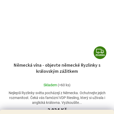
Z
ZDARMA
D
Německá vína - objevte německé Ryzlinky s
A
královským zážitkem
R
M
Průměrné
Skladem
(>60 ks)
A
hodnocení
Nejlepší Ryzlinky světa pocházejí z Německa. Ochutnejte jejich
produktu
rozmanitost. Čeká vás famózní VDP Riesling, který si užívala i
je
anglická královna. Vyzkoušíte...
5,0
z
2 034 Kč
5