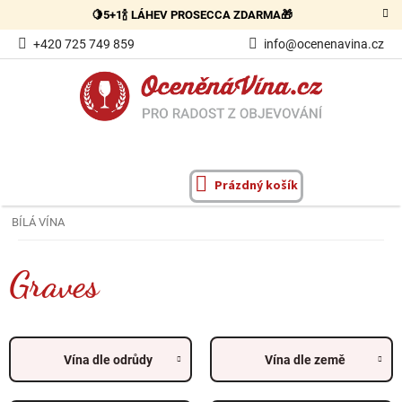
Přejít
🍋5+1🍾 LÁHEV PROSECCA ZDARMA🎁
na
obsah
+420 725 749 859
info@ocenenavina.cz
Prázdný košík
NÁKUPNÍ
KOŠÍK
BÍLÁ VÍNA
Graves
Vína dle odrůdy
Vína dle země