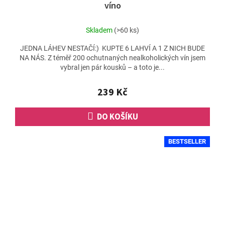
víno
Skladem
(>60 ks)
JEDNA LÁHEV NESTAČÍ:) KUPTE 6 LAHVÍ A 1 Z NICH BUDE
NA NÁS. Z téměř 200 ochutnaných nealkoholických vín jsem
vybral jen pár kousků – a toto je...
239 Kč
DO KOŠÍKU
BESTSELLER