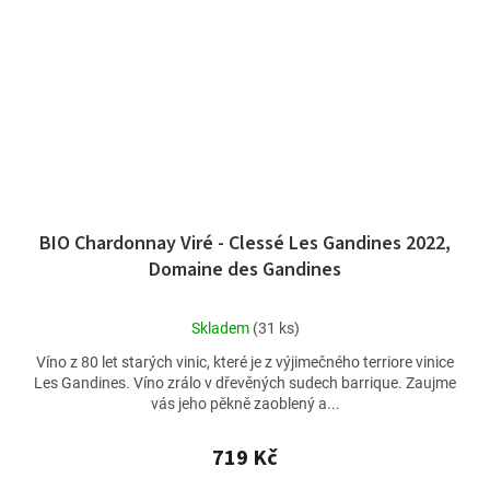
BIO Chardonnay Viré - Clessé Les Gandines 2022,
Domaine des Gandines
Průměrné
Skladem
(31 ks)
hodnocení
Víno z 80 let starých vinic, které je z výjimečného terriore vinice
produktu
Les Gandines. Víno zrálo v dřevěných sudech barrique. Zaujme
je
vás jeho pěkně zaoblený a...
5,0
z
5
719 Kč
hvězdiček.