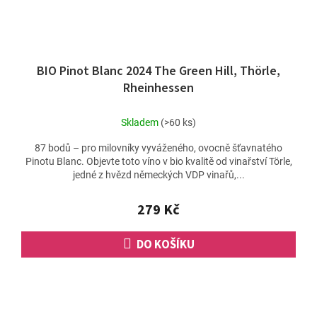
BIO Pinot Blanc 2024 The Green Hill, Thörle,
Rheinhessen
Skladem
(>60 ks)
87 bodů – pro milovníky vyváženého, ovocně šťavnatého
Pinotu Blanc. Objevte toto víno v bio kvalitě od vinařství Törle,
jedné z hvězd německých VDP vinařů,...
279 Kč
DO KOŠÍKU