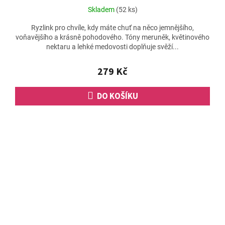
Skladem
(52 ks)
Ryzlink pro chvíle, kdy máte chuť na něco jemnějšího,
voňavějšího a krásně pohodového. Tóny meruněk, květinového
nektaru a lehké medovosti doplňuje svěží...
279 Kč
DO KOŠÍKU