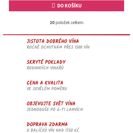
DO KOŠÍKU
20
položek celkem
O
v
l
JISTOTA DOBRÉHO VÍNA
á
d
ROČNĚ OCHUTNÁM PŘES 1500 VÍN
a
c
SKRYTÉ POKLADY
í
RODINNÝCH VINAŘŮ
p
r
v
CENA A KVALITA
k
VE SKVĚLÉM POMĚRU
y
v
OBJEVUJTE SVĚT VÍNA
ý
p
JEDNODUŠE PO 6-TI LAHVÍCH
i
s
DOPRAVA ZDARMA
u
U BALÍČKŮ VÍN NAD 1750 KČ