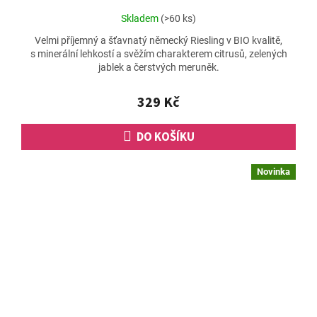
Průměrné
Skladem
(>60 ks)
hodnocení
Velmi příjemný a šťavnatý německý Riesling v BIO kvalitě,
produktu
s minerální lehkostí a svěžím charakterem citrusů, zelených
je
jablek a čerstvých meruněk.
5,0
z
5
329 Kč
hvězdiček.
DO KOŠÍKU
Novinka