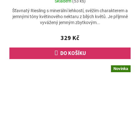
Skladem
(53 ks)
hodnocení
Šťavnatý Riesling s minerální lehkostí, svěžím charakterem a
produktu
jemnými tóny květinového nektaru z bílých květů. Je příjmně
je
vyvážený jemným zbytkovým...
5,0
z
5
329 Kč
hvězdiček.
DO KOŠÍKU
Novinka