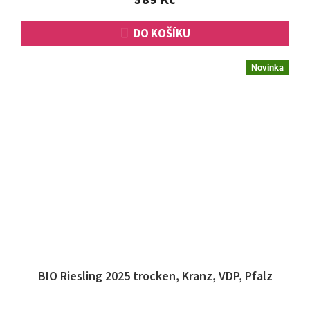
hvězdiček.
DO KOŠÍKU
Novinka
BIO Riesling 2025 trocken, Kranz, VDP, Pfalz