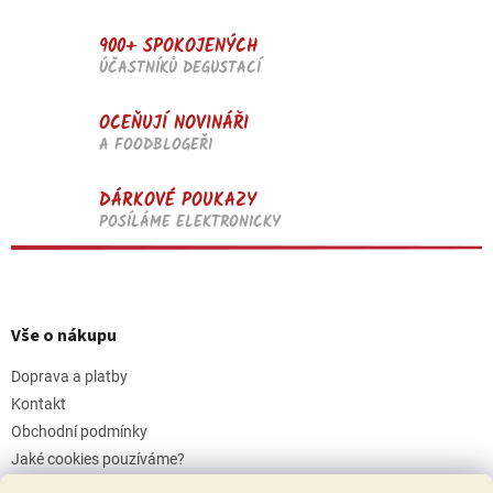
900+ SPOKOJENÝCH
ÚČASTNÍKŮ DEGUSTACÍ
OCEŇUJÍ NOVINÁŘI
A FOODBLOGEŘI
DÁRKOVÉ POUKAZY
POSÍLÁME ELEKTRONICKY
Z
á
p
Vše o nákupu
a
t
Doprava a platby
í
Kontakt
Obchodní podmínky
Jaké cookies pouzíváme?
Podmínky ochrany osobních údajů