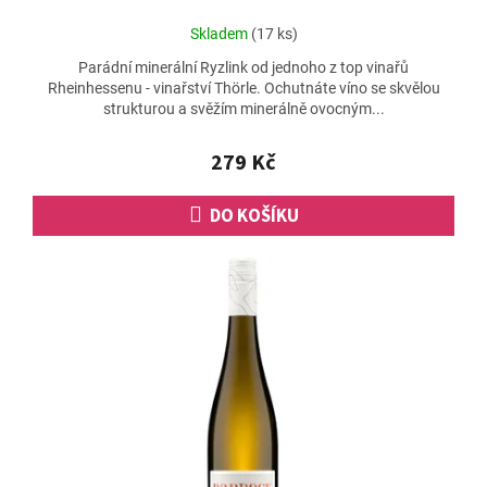
Průměrné
Skladem
(17 ks)
hodnocení
Parádní minerální Ryzlink od jednoho z top vinařů
produktu
Rheinhessenu - vinařství Thörle. Ochutnáte víno se skvělou
je
strukturou a svěžím minerálně ovocným...
4,5
z
5
279 Kč
hvězdiček.
DO KOŠÍKU