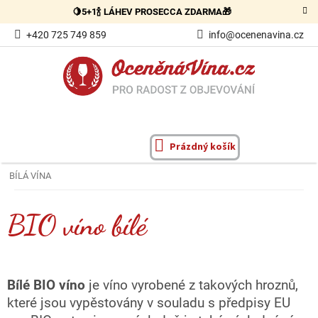
Přejít
🍋5+1🍾 LÁHEV PROSECCA ZDARMA🎁
na
obsah
+420 725 749 859
info@ocenenavina.cz
Prázdný košík
NÁKUPNÍ
KOŠÍK
BÍLÁ VÍNA
BIO víno bílé
Bílé BIO víno
je víno vyrobené z takových hroznů,
které jsou vypěstovány v souladu s předpisy EU