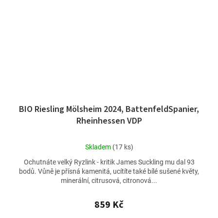
BIO Riesling Mölsheim 2024, BattenfeldSpanier,
Rheinhessen VDP
Průměrné
Skladem
(17 ks)
hodnocení
Ochutnáte velký Ryzlink - kritik James Suckling mu dal 93
produktu
bodů. Vůně je přísná kamenitá, ucítíte také bílé sušené květy,
je
minerální, citrusová, citronová...
5,0
z
5
859 Kč
hvězdiček.