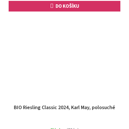
DO KOŠÍKU
BIO Riesling Classic 2024, Karl May, polosuché
Průměrné