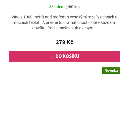
Skladem
(>60 ks)
Víno z 1000 metrů nad mořem, s vysokými rozdíly denních a
nočních teplot. A přesně tu dramatičnost cítíte v každém
doušku. Pod jemným a uhlazeným...
279 Kč
DO KOŠÍKU
Novinka