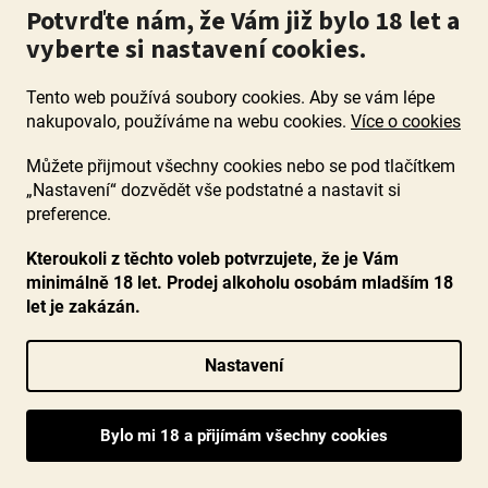
Potvrďte nám, že Vám již bylo 18 let a
vyberte si nastavení cookies.
Příběh OCENĚNÁVÍNA.CZ
Tento web používá soubory cookies. Aby se vám lépe
Náš příběh
nakupovalo, používáme na webu cookies.
Více o cookies
Jak vybíráme vína
Hodnocení obchodu
Můžete přijmout všechny cookies nebo se pod tlačítkem
„Nastavení“ dozvědět vše podstatné a nastavit si
Reference
preference.
Napsali o nás
Kteroukoli z těchto voleb potvrzujete, že je Vám
minimálně 18 let. Prodej alkoholu osobám mladším 18
Užitečné rady a tipy
let je zakázán.
Slovník vinařských pojmů
Jak poznat kvalitní víno
Nastavení
Jak získat náš e-book zdarma?