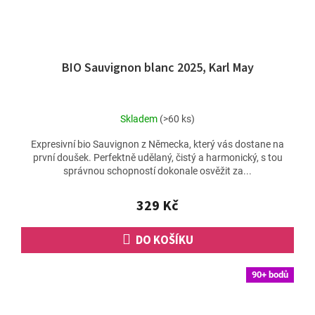
BIO Sauvignon blanc 2025, Karl May
Skladem
(>60 ks)
Expresivní bio Sauvignon z Německa, který vás dostane na
první doušek. Perfektně udělaný, čistý a harmonický, s tou
správnou schopností dokonale osvěžit za...
329 Kč
DO KOŠÍKU
90+ bodů