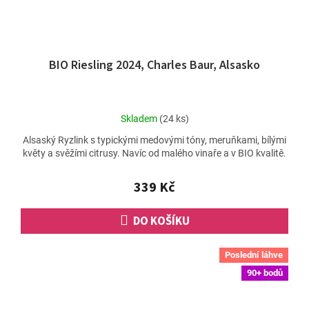
BIO Riesling 2024, Charles Baur, Alsasko
Průměrné
Skladem
(24 ks)
hodnocení
Alsaský Ryzlink s typickými medovými tóny, meruňkami, bílými
produktu
květy a svěžími citrusy. Navíc od malého vinaře a v BIO kvalitě.
je
4,7
z
339 Kč
5
hvězdiček.
DO KOŠÍKU
Poslední láhve
90+ bodů