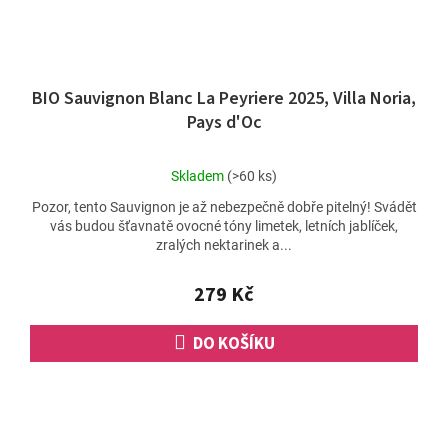
BIO Sauvignon Blanc La Peyriere 2025, Villa Noria,
Pays d'Oc
Průměrné
Skladem
(>60 ks)
hodnocení
Pozor, tento Sauvignon je až nebezpečně dobře pitelný! Svádět
produktu
vás budou šťavnatě ovocné tóny limetek, letních jablíček,
je
zralých nektarinek a...
3,8
z
5
279 Kč
hvězdiček.
DO KOŠÍKU