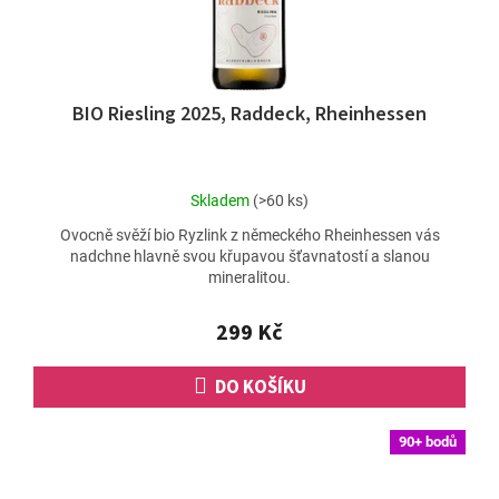
BIO Riesling 2025, Raddeck, Rheinhessen
Průměrné
Skladem
(>60 ks)
hodnocení
Ovocně svěží bio Ryzlink z německého Rheinhessen vás
produktu
nadchne hlavně svou křupavou šťavnatostí a slanou
je
mineralitou.
5,0
z
5
299 Kč
hvězdiček.
DO KOŠÍKU
90+ bodů