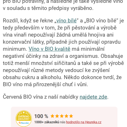
pro BIO potraviny, a následně je také výsledné víno
v souladu s těmito předpisy vyráběno.
Rozdíl, když se řekne „
víno bílé
“ a „BIO víno bílé“ je
tedy především v tom, že při pěstování a výrobě
vína vinaři nepoužívají žádná umělá hnojiva ani
konzervační látky, případně jich používají opravdu
minimum.
Víno v BIO kvalitě
má minimální
negativní účinky na zdraví a organismus. Obsahuje
totiž menší množství siřičitanů a také se při výrobě
nepoužívají různé metody vedoucí ke zvýšení
obsahu cukru a alkoholu. Někdo dokonce tvrdí, že
BIO víno má přirozenější chuť i vůni.
Červená BIO vína z naší nabídky
najdete zde
.