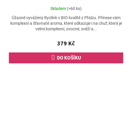
Průměrné
Skladem
(>60 ks)
hodnocení
Úžasně vyvážený Ryzlink v BIO kvalitě z Pfalzu. Přinese vám
produktu
komplexní a šťavnaté aroma, které odkazuje i na chuť, která je
je
velmi komplexní, ovocné, svěží a...
5,0
z
5
379 Kč
hvězdiček.
DO KOŠÍKU