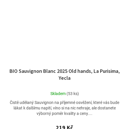
BIO Sauvignon Blanc 2025 Old hands, La Purisima,
Yecla
Průměrné
Skladem
(53 ks)
hodnocení
Čistě udělaný Sauvignon na příjemné osvěžení, které vás bude
produktu
lákat k dalšímu napití, víno si na nic nehraje, ale dostanete
je
výborný poměr kvality a ceny....
5,0
z
5
219 Kč