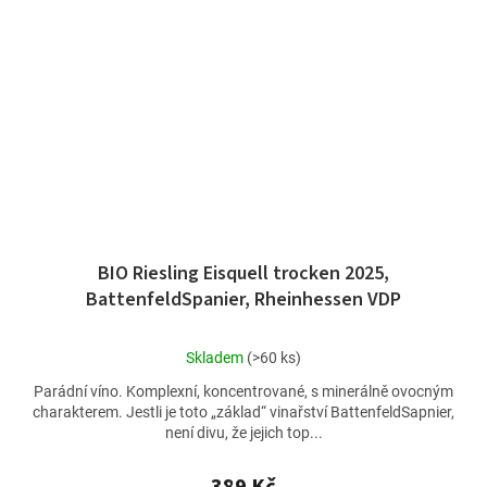
BIO Riesling Eisquell trocken 2025,
BattenfeldSpanier, Rheinhessen VDP
Průměrné
Skladem
(>60 ks)
hodnocení
Parádní víno. Komplexní, koncentrované, s minerálně ovocným
produktu
charakterem. Jestli je toto „základ“ vinařství BattenfeldSapnier,
je
není divu, že jejich top...
4,8
z
5
389 Kč