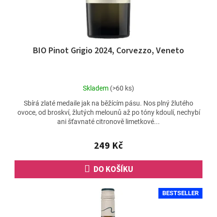
k
t
ů
BIO Pinot Grigio 2024, Corvezzo, Veneto
Průměrné
Skladem
(>60 ks)
hodnocení
Sbírá zlaté medaile jak na běžícím pásu. Nos plný žlutého
produktu
ovoce, od broskví, žlutých melounů až po tóny kdoulí, nechybí
je
ani šťavnaté citronově limetkové...
4,9
z
5
249 Kč
hvězdiček.
DO KOŠÍKU
BESTSELLER