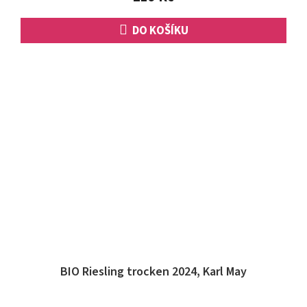
hvězdiček.
DO KOŠÍKU
BIO Riesling trocken 2024, Karl May