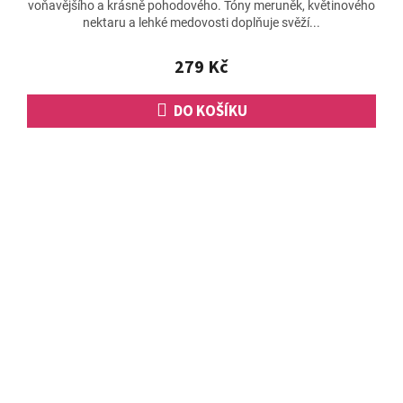
voňavějšího a krásně pohodového. Tóny meruněk, květinového
nektaru a lehké medovosti doplňuje svěží...
279 Kč
DO KOŠÍKU