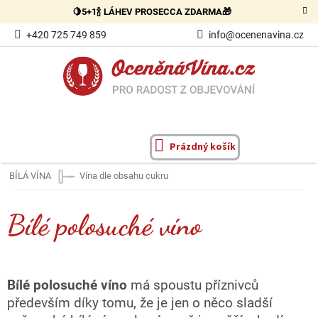
Přejít
🍋5+1🍾 LÁHEV PROSECCA ZDARMA🎁
na
obsah
+420 725 749 859
info@ocenenavina.cz
Prázdný košík
NÁKUPNÍ
KOŠÍK
BÍLÁ VÍNA
Vína dle obsahu cukru
Bílé polosuché víno
Bílé polosuché víno
má spoustu příznivců
především díky tomu, že je jen o něco sladší