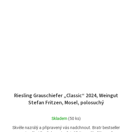
Riesling Grauschiefer „Classic“ 2024, Weingut
Stefan Fritzen, Mosel, polosuchý
Průměrné
Skladem
(50 ks)
hodnocení
Skvěle nazrálý a připravený vás nadchnout. Bratr bestseller
produktu