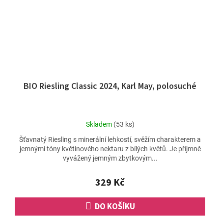
BIO Riesling Classic 2024, Karl May, polosuché
Průměrné
Skladem
(53 ks)
hodnocení
Šťavnatý Riesling s minerální lehkostí, svěžím charakterem a
produktu
jemnými tóny květinového nektaru z bílých květů. Je příjmně
je
vyvážený jemným zbytkovým...
5,0
z
5
329 Kč
hvězdiček.
DO KOŠÍKU