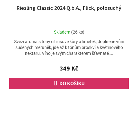
Riesling Classic 2024 Q.b.A., Flick, polosuchý
Průměrné
Skladem
(26 ks)
hodnocení
Svěží aroma s tóny citrusové kůry a limetek, doplněné vůní
produktu
sušených meruněk, jde až k tónům broskví a květinového
je
nektaru. Víno je svým charakterem šťavnaté,...
5,0
z
5
349 Kč
hvězdiček.
DO KOŠÍKU