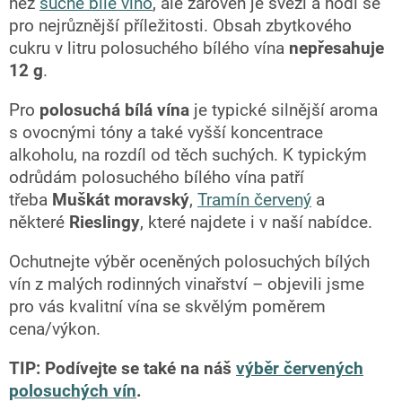
než
suché bílé víno
, ale zároveň je svěží a hodí se
pro nejrůznější příležitosti. Obsah zbytkového
cukru v litru polosuchého bílého vína
nepřesahuje
12 g
.
Pro
polosuchá bílá vína
je typické silnější aroma
s ovocnými tóny a také vyšší koncentrace
alkoholu, na rozdíl od těch suchých. K typickým
odrůdám polosuchého bílého vína patří
třeba
Muškát moravský
,
Tramín červený
a
některé
Rieslingy
, které najdete i v naší nabídce.
Ochutnejte výběr oceněných polosuchých bílých
vín z malých rodinných vinařství – objevili jsme
pro vás kvalitní vína se skvělým poměrem
cena/výkon.
TIP: Podívejte se také na náš
výběr červených
polosuchých vín
.