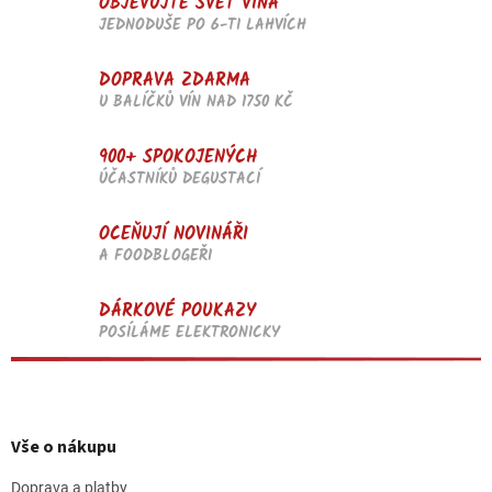
OBJEVUJTE SVĚT VÍNA
ý
p
JEDNODUŠE PO 6-TI LAHVÍCH
i
s
DOPRAVA ZDARMA
u
U BALÍČKŮ VÍN NAD 1750 KČ
900+ SPOKOJENÝCH
ÚČASTNÍKŮ DEGUSTACÍ
OCEŇUJÍ NOVINÁŘI
A FOODBLOGEŘI
DÁRKOVÉ POUKAZY
POSÍLÁME ELEKTRONICKY
Z
á
p
Vše o nákupu
a
t
Doprava a platby