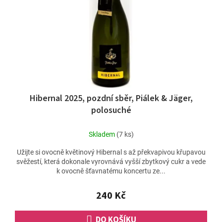
ů
r
o
d
u
k
t
ů
Hibernal 2025, pozdní sběr, Piálek & Jäger,
polosuché
Skladem
(7 ks)
Užijte si ovocně květinový Hibernal s až překvapivou křupavou
svěžestí, která dokonale vyrovnává vyšší zbytkový cukr a vede
k ovocně šťavnatému koncertu ze...
240 Kč
DO KOŠÍKU