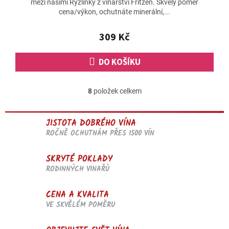
mezi našimi Ryzlinky z vinařství Fritzen. Skvělý poměr
je
cena/výkon, ochutnáte minerální,...
4,9
z
5
309 Kč
hvězdiček.
DO KOŠÍKU
8
položek celkem
O
v
l
JISTOTA DOBRÉHO VÍNA
á
d
ROČNĚ OCHUTNÁM PŘES 1500 VÍN
a
c
SKRYTÉ POKLADY
í
RODINNÝCH VINAŘŮ
p
r
v
CENA A KVALITA
k
VE SKVĚLÉM POMĚRU
y
v