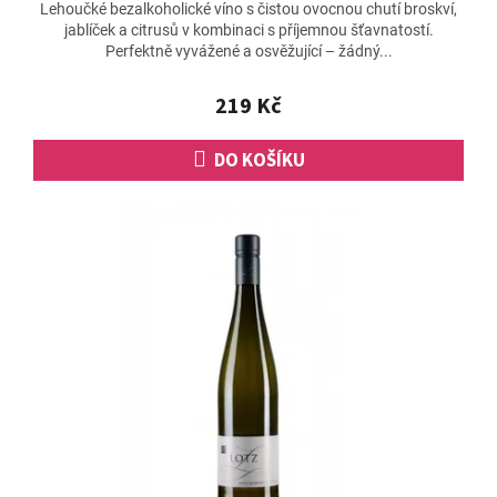
Lehoučké bezalkoholické víno s čistou ovocnou chutí broskví,
jablíček a citrusů v kombinaci s příjemnou šťavnatostí.
Perfektně vyvážené a osvěžující – žádný...
219 Kč
DO KOŠÍKU