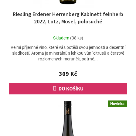
Riesling Erdener Herrenberg Kabinett feinherb
2022, Lotz, Mosel, polosuché
Průměrné
Skladem
(38 ks)
hodnocení
Velmi příjemné víno, které vás potěší svou jemností a decentní
produktu
sladkostí. Aroma je minerální, s lehkou vůní citrusů a čerstvě
je
rozlomených meruněk, patrné...
5,0
z
5
309 Kč
hvězdiček.
DO KOŠÍKU
Novinka