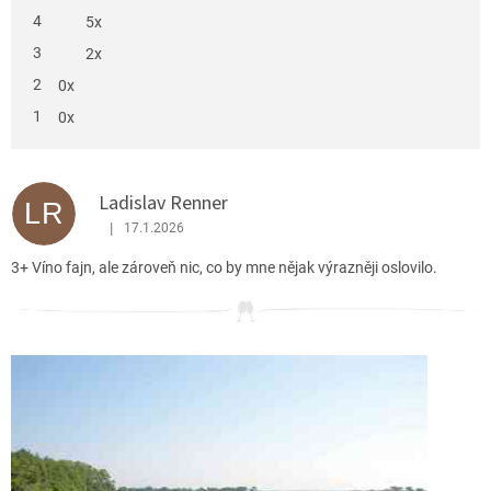
z
4
5x
5
hvězdiček.
3
2x
2
0x
1
0x
V
ý
Ladislav Renner
p
LR
i
|
17.1.2026
Hodnocení produktu je 3 z 5 hvězdiček.
s
3+ Víno fajn, ale zároveň nic, co by mne nějak výrazněji oslovilo.
h
o
d
n
o
c
e
n
í