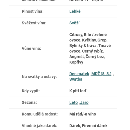
Plnost vína
:
Lehké
Svěžest vína
:
Svěží
Citrusy, Bílé / zelené
ovoce, Květiny, Grep,
Bylinky & tráva, Tmavé
Vůně vína
:
ovoce, Černý rybíz,
Angrešt, Černý bez,
Kopřivy
Den matek
,
MDŽ (8. 3.)
,
Na svátky a oslavy
:
Svatba
Kdy vypít
:
K pití teď
Sezóna
:
Léto
,
Jaro
Komu udělá radost
:
Má rád/-a víno
Vhodné jako dárek
:
Dárek, Firemní dárek