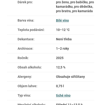
Dárek pro
:
pro ženu, pro babičku, pro
kamarádku, pro dědečka,
pro bratra, pro kamaráda
Barva vína
:
Bílé víno
Teplota podávání
:
10–12 °C
Dekantace
:
Není třeba
Archivace
:
1–2 roky
Ročník
:
2025
Obsah alkoholu
:
12,5 %
Alergeny
:
Obsahuje siřičitany
Objem lahve
:
0,75 l
Typ vína
:
tiché víno
Množství alkoholu
:
Střední 11–13,5 %