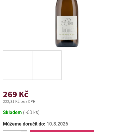
269 Kč
222,31 Kč bez DPH
Měrná
Skladem
(>60 ks)
cena:
Můžeme doručit do:
10.8.2026