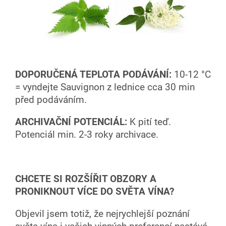
DOPORUČENÁ TEPLOTA PODÁVÁNÍ:
10-12 °C
= vyndejte Sauvignon z lednice cca 30 min
před podáváním.
ARCHIVAČNÍ POTENCIÁL:
K pití teď.
Potenciál min. 2-3 roky archivace.
CHCETE SI ROZŠÍŘIT OBZORY A
PRONIKNOUT VÍCE DO SVĚTA VÍNA?
Objevil jsem totiž, že nejrychlejší poznání