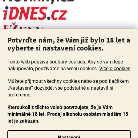
Potvrďte nám, že Vám již bylo 18 let a
vyberte si nastavení cookies.
Tento web používá soubory cookies. Aby se vám lépe
nakupovalo, používáme na webu cookies.
Více o cookies
Můžete přijmout všechny cookies nebo se pod tlačítkem
„Nastavení“ dozvědět vše podstatné a nastavit si
ZÁKAZ PRODEJE ALKOHOLU OSOBÁM MLADŠÍM 18 LET. Pijte s
mírou i když pijete s Mírou.
preference.
Kteroukoli z těchto voleb potvrzujete, že je Vám
minimálně 18 let. Prodej alkoholu osobám mladším 18
let je zakázán.
Vytvořil Shoptet
Nastavení