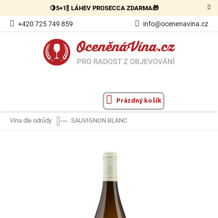
Přejít
🍋5+1🍾 LÁHEV PROSECCA ZDARMA🎁
na
obsah
+420 725 749 859
info@ocenenavina.cz
Prázdný košík
NÁKUPNÍ
KOŠÍK
Vína dle odrůdy
SAUVIGNON BLANC