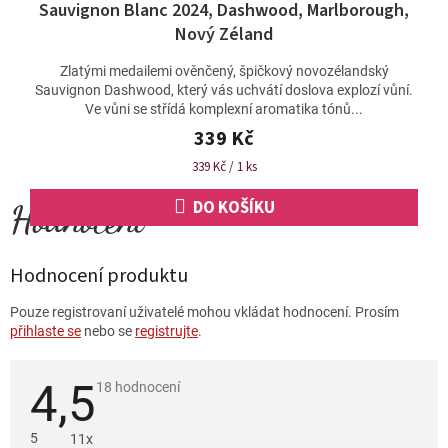
Sauvignon Blanc 2024, Dashwood, Marlborough,
Nový Zéland
Zlatými medailemi ověnčený, špičkový novozélandský
Sauvignon Dashwood, který vás uchvátí doslova explozí vůní.
Ve vůni se střídá komplexní aromatika tónů...
339 Kč
Měrná
339 Kč / 1 ks
cena:
DO KOŠÍKU
Hodnocení produktu
Pouze registrovaní uživatelé mohou vkládat hodnocení. Prosím
přihlaste se
nebo se
registrujte
.
4,5
Průměrné
18 hodnocení
hodnocení
produktu
je
5
11x
4,5