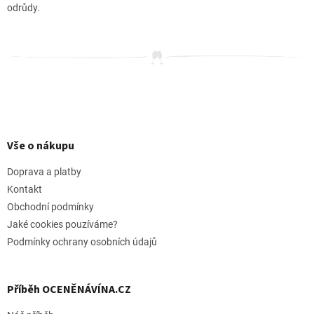
odrůdy.
Z
á
p
Vše o nákupu
a
t
Doprava a platby
í
Kontakt
Obchodní podmínky
Jaké cookies pouzíváme?
Podmínky ochrany osobních údajů
Příběh OCENĚNÁVÍNA.CZ