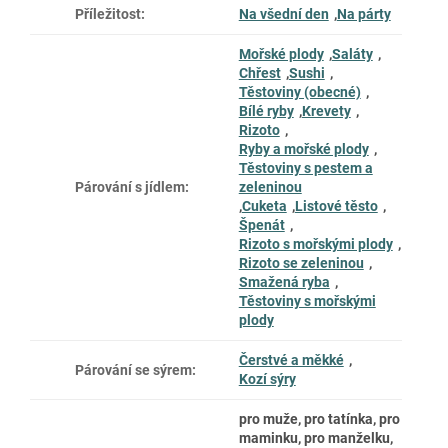
Příležitost
:
Na všední den
,
Na párty
Mořské plody
,
Saláty
,
Chřest
,
Sushi
,
Těstoviny (obecné)
,
Bílé ryby
,
Krevety
,
Rizoto
,
Ryby a mořské plody
,
Těstoviny s pestem a
Párování s jídlem
:
zeleninou
,
Cuketa
,
Listové těsto
,
Špenát
,
Rizoto s mořskými plody
,
Rizoto se zeleninou
,
Smažená ryba
,
Těstoviny s mořskými
plody
Čerstvé a měkké
,
Párování se sýrem
:
Kozí sýry
pro muže, pro tatínka, pro
maminku, pro manželku,