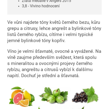
Zlatá medaile v Angers 2015
3,8 - Vivino hodnocení
Ve
vůni najdete tóny květů černého bezu, kůru
grepu a citrusy, lehce angrešt a bylinkové tóny
listů černého rybízu, cítíme i velmi typické
jemné bylinkové tóny kopřiv.
Víno je velmi šťavnaté, ovocné a vyvážené. Na
víně zaujme především svěžest, která spolu
s mineralitou a ovocnými projevy černého
rybízu, angreštu a citrusů vybízí k dalšímu
napití. Dochuť je střední a šťavnatá
.