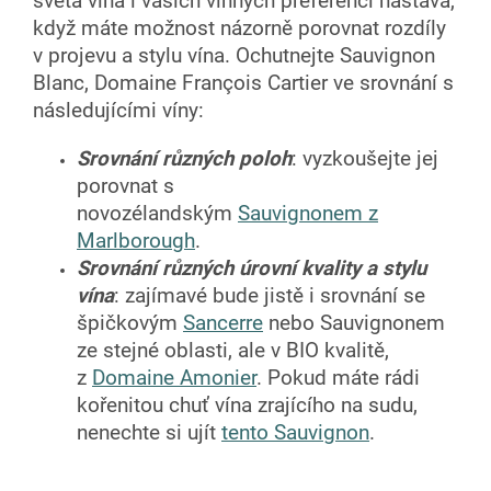
světa vína i vašich vinných preferencí nastává,
když máte možnost názorně porovnat rozdíly
v projevu a stylu vína. Ochutnejte Sauvignon
Blanc, Domaine François Cartier ve srovnání s
následujícími víny:
Srovnání různých poloh
: vyzkoušejte jej
porovnat s
novozélandským
Sauvignonem z
Marlborough
.
Srovnání různých úrovní kvality a stylu
vína
: zajímavé bude jistě i srovnání se
špičkovým
Sancerre
nebo Sauvignonem
ze stejné oblasti, ale v BIO kvalitě,
z
Domaine Amonier
. Pokud máte rádi
kořenitou chuť vína zrajícího na sudu,
nenechte si ujít
tento Sauvignon
.