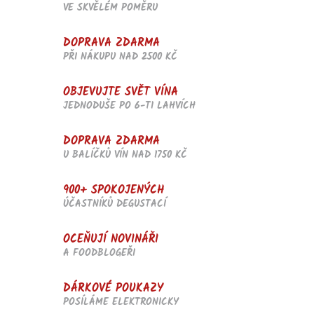
VE SKVĚLÉM POMĚRU
DOPRAVA ZDARMA
PŘI NÁKUPU NAD 2500 KČ
OBJEVUJTE SVĚT VÍNA
JEDNODUŠE PO 6-TI LAHVÍCH
DOPRAVA ZDARMA
U BALÍČKŮ VÍN NAD 1750 KČ
900+ SPOKOJENÝCH
ÚČASTNÍKŮ DEGUSTACÍ
OCEŇUJÍ NOVINÁŘI
A FOODBLOGEŘI
DÁRKOVÉ POUKAZY
POSÍLÁME ELEKTRONICKY