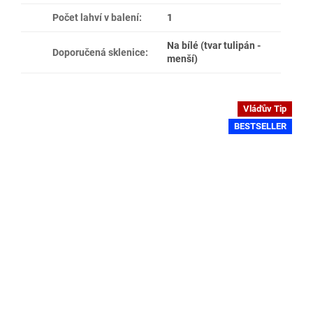
Počet lahví v balení
:
1
Na bílé (tvar tulipán -
Doporučená sklenice
:
menší)
Vláďův Tip
BESTSELLER