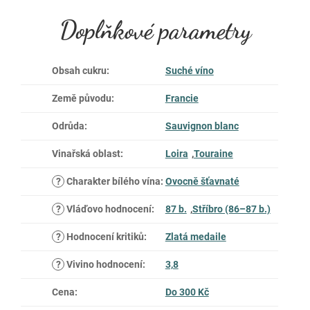
Doplňkové parametry
Obsah cukru
:
Suché víno
Země původu
:
Francie
Odrůda
:
Sauvignon blanc
Vinařská oblast
:
Loira
,
Touraine
?
Charakter bílého vína
:
Ovocně šťavnaté
?
Vláďovo hodnocení
:
87 b.
,
Stříbro (86–87 b.)
?
Hodnocení kritiků
:
Zlatá medaile
?
Vivino hodnocení
:
3,8
Cena
:
Do 300 Kč