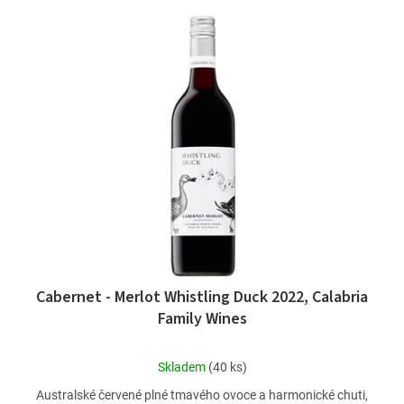
Cabernet - Merlot Whistling Duck 2022, Calabria
Family Wines
Průměrné
Skladem
(40 ks)
hodnocení
Australské červené plné tmavého ovoce a harmonické chuti,
produktu