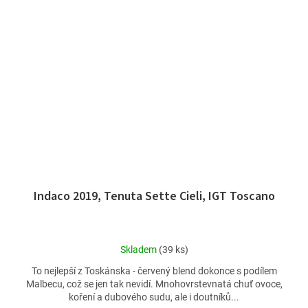
Indaco 2019, Tenuta Sette Cieli, IGT Toscano
Průměrné
Skladem
(39 ks)
hodnocení
To nejlepší z Toskánska - červený blend dokonce s podílem
produktu
Malbecu, což se jen tak nevidí. Mnohovrstevnatá chuť ovoce,
je
koření a dubového sudu, ale i doutníků...
5,0