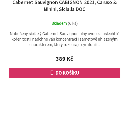
Cabernet Sauvignon CABIGNON 2021, Caruso &
Minini, Sicialia DOC
Skladem
(6 ks)
Nabušený sicilský Cabernet Sauvignon plný ovoce a ušlechtilé
kořenitosti, nadchne vás koncentrací i sametově uhlazeným
charakterem, který rozehraje symfonii...
389 Kč
DO KOŠÍKU