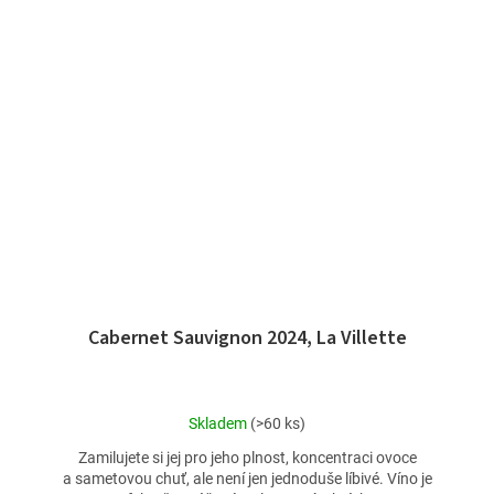
Cabernet Sauvignon 2024, La Villette
Průměrné
Skladem
(>60 ks)
hodnocení
Zamilujete si jej pro jeho plnost, koncentraci ovoce
produktu
a sametovou chuť, ale není jen jednoduše líbivé. Víno je
je