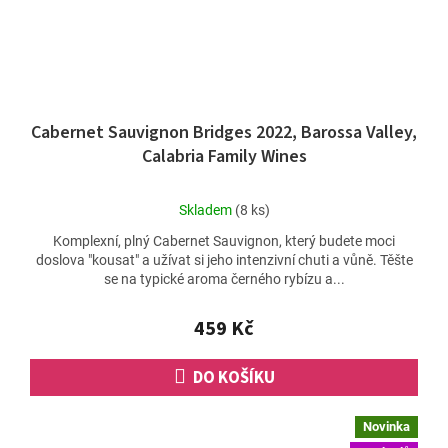
Cabernet Sauvignon Bridges 2022, Barossa Valley,
Calabria Family Wines
Průměrné
Skladem
(8 ks)
hodnocení
Komplexní, plný Cabernet Sauvignon, který budete moci
produktu
doslova "kousat" a užívat si jeho intenzivní chuti a vůně. Těšte
je
se na typické aroma černého rybízu a...
5,0
z
5
459 Kč
hvězdiček.
DO KOŠÍKU
Novinka