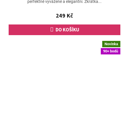
perfektně vyvážené a elegantní. Zkrátka...
4,6
z
5
249 Kč
hvězdiček.
DO KOŠÍKU
Novinka
90+ bodů