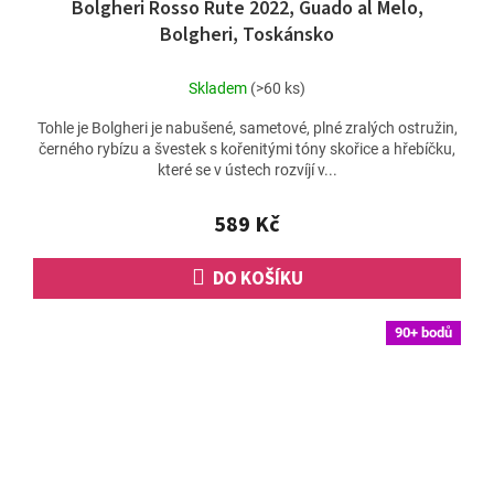
Bolgheri Rosso Rute 2022, Guado al Melo,
Bolgheri, Toskánsko
Skladem
(>60 ks)
Tohle je Bolgheri je nabušené, sametové, plné zralých ostružin,
černého rybízu a švestek s kořenitými tóny skořice a hřebíčku,
které se v ústech rozvíjí v...
589 Kč
DO KOŠÍKU
90+ bodů