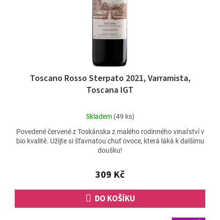
Toscano Rosso Sterpato 2021, Varramista,
Toscana IGT
Průměrné
Skladem
(49 ks)
hodnocení
Povedené červené z Toskánska z malého rodinného vinařství v
produktu
bio kvalitě. Užijte si šťavnatou chuť ovoce, která láká k dalšímu
je
doušku!
5,0
z
5
309 Kč
hvězdiček.
DO KOŠÍKU