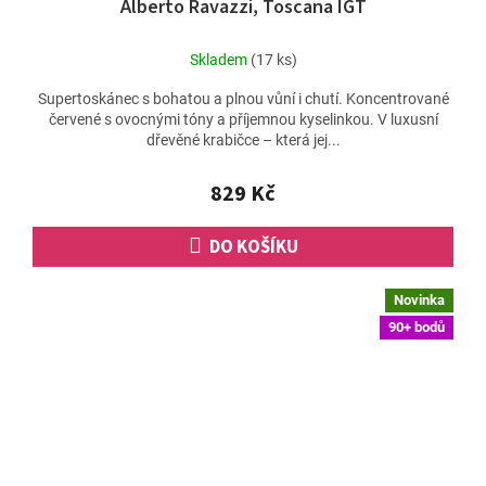
Alberto Ravazzi, Toscana IGT
Skladem
(17 ks)
Supertoskánec s bohatou a plnou vůní i chutí. Koncentrované
červené s ovocnými tóny a příjemnou kyselinkou. V luxusní
dřevěné krabičce – která jej...
829 Kč
DO KOŠÍKU
Novinka
90+ bodů