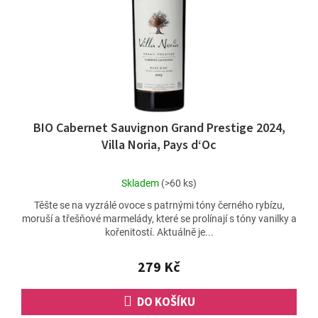
o
d
u
k
t
ů
BIO Cabernet Sauvignon Grand Prestige 2024,
Villa Noria, Pays d‘Oc
Průměrné
Skladem
(>60 ks)
hodnocení
Těšte se na vyzrálé ovoce s patrnými tóny černého rybízu,
produktu
moruší a třešňové marmelády, které se prolínají s tóny vanilky a
je
kořenitostí. Aktuálně je...
4,8
z
5
279 Kč
hvězdiček.
DO KOŠÍKU