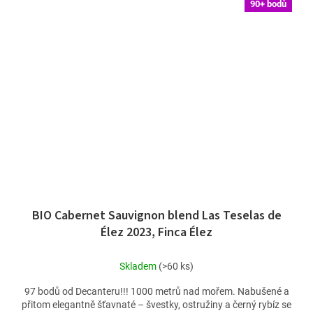
90+ bodů
BIO Cabernet Sauvignon blend Las Teselas de
Élez 2023, Finca Élez
Skladem
(>60 ks)
97 bodů od Decanteru!!! 1000 metrů nad mořem. Nabušené a
přitom elegantně šťavnaté – švestky, ostružiny a černý rybíz se