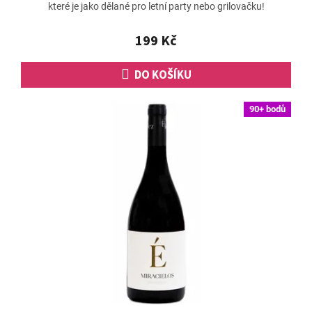
které je jako dělané pro letní party nebo grilovačku!
je
5,0
z
199 Kč
5
hvězdiček.
DO KOŠÍKU
90+ bodů