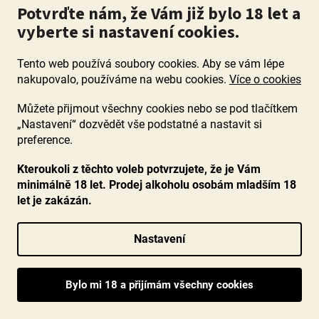
Potvrďte nám, že Vám již bylo 18 let a
vyberte si nastavení cookies.
Tento web používá soubory cookies. Aby se vám lépe
nakupovalo, používáme na webu cookies.
Více o cookies
BIO Toscano Rosso Fortulla 2020, Fortulla, IGT
Costa Toscana
Můžete přijmout všechny cookies nebo se pod tlačítkem
„Nastavení“ dozvědět vše podstatné a nastavit si
preference.
Průměrné
Skladem
(>60 ks)
hodnocení
Kteroukoli z těchto voleb potvrzujete, že je Vám
Koncentrované a komplexní červené z Toskánska, z malého
produktu
rodinného vinařství. Bio kvalita, ovocné a kořenité tóny a
minimálně 18 let. Prodej alkoholu osobám mladším 18
je
úžasná vůně - dokonalá kombinace.
5,0
let je zakázán.
z
5
519 Kč
Nastavení
hvězdiček.
DO KOŠÍKU
Poslední láhve