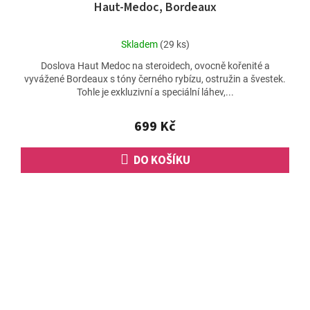
Haut-Medoc, Bordeaux
Průměrné
Skladem
(29 ks)
hodnocení
Doslova Haut Medoc na steroidech, ovocně kořenité a
produktu
vyvážené Bordeaux s tóny černého rybízu, ostružin a švestek.
je
Tohle je exkluzivní a speciální láhev,...
5,0
z
5
699 Kč
hvězdiček.
DO KOŠÍKU