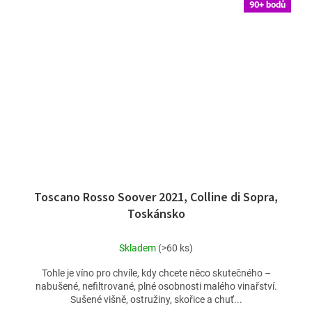
90+ bodů
Toscano Rosso Soover 2021, Colline di Sopra,
Toskánsko
Skladem
(>60 ks)
Tohle je víno pro chvíle, kdy chcete něco skutečného –
nabušené, nefiltrované, plné osobnosti malého vinařství.
Sušené višně, ostružiny, skořice a chuť...