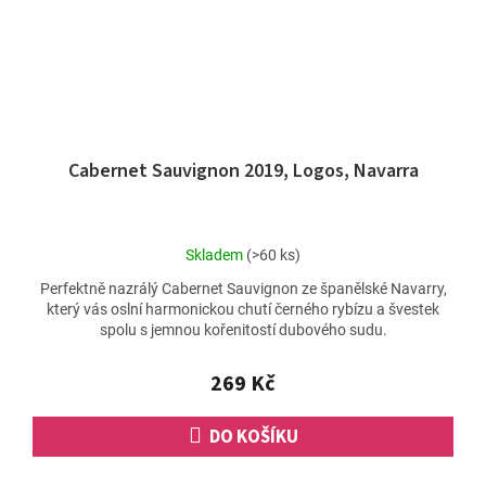
Cabernet Sauvignon 2019, Logos, Navarra
Průměrné
Skladem
(>60 ks)
hodnocení
Perfektně nazrálý Cabernet Sauvignon ze španělské Navarry,
produktu
který vás oslní harmonickou chutí černého rybízu a švestek
je
spolu s jemnou kořenitostí dubového sudu.
5,0
z
5
269 Kč
hvězdiček.
DO KOŠÍKU