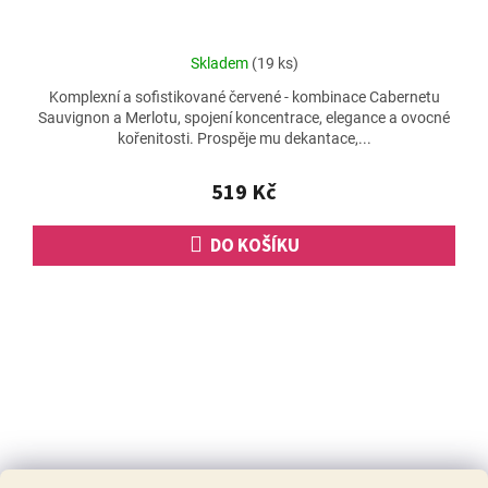
Průměrné
Skladem
(19 ks)
hodnocení
Komplexní a sofistikované červené - kombinace Cabernetu
produktu
Sauvignon a Merlotu, spojení koncentrace, elegance a ovocné
je
kořenitosti. Prospěje mu dekantace,...
5,0
z
5
519 Kč
hvězdiček.
DO KOŠÍKU