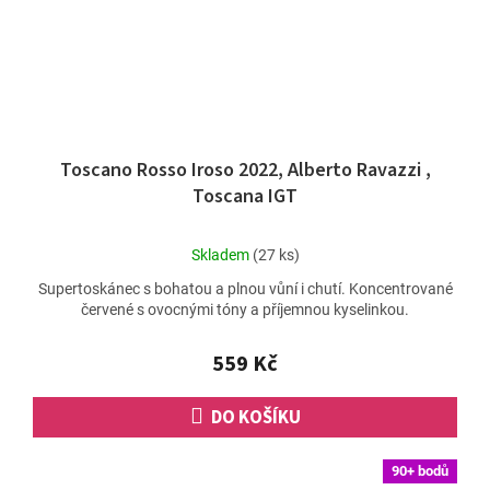
Toscano Rosso Iroso 2022, Alberto Ravazzi ,
Toscana IGT
Průměrné
Skladem
(27 ks)
hodnocení
Supertoskánec s bohatou a plnou vůní i chutí. Koncentrované
produktu
červené s ovocnými tóny a příjemnou kyselinkou.
je
5,0
z
559 Kč
5
hvězdiček.
DO KOŠÍKU
90+ bodů