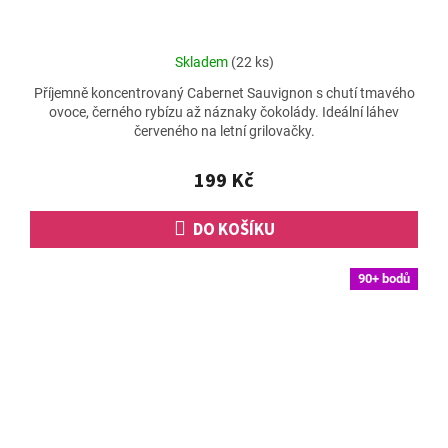
Průměrné
Skladem
(22 ks)
hodnocení
Příjemně koncentrovaný Cabernet Sauvignon s chutí tmavého
produktu
ovoce, černého rybízu až náznaky čokolády. Ideální láhev
je
červeného na letní grilovačky.
5,0
z
5
199 Kč
hvězdiček.
DO KOŠÍKU
90+ bodů