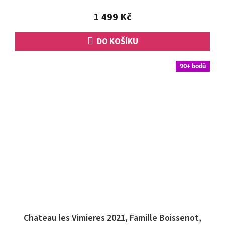
z
5
1 499 Kč
hvězdiček.
DO KOŠÍKU
90+ bodů
Chateau les Vimieres 2021, Famille Boissenot,