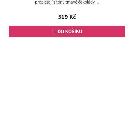
proplétají s tóny tmavé čokolády,...
519 Kč
DO KOŠÍKU