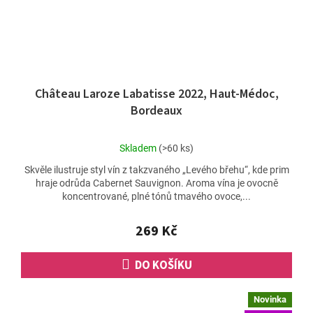
Château Laroze Labatisse 2022, Haut-Médoc,
Bordeaux
Průměrné
Skladem
(>60 ks)
hodnocení
Skvěle ilustruje styl vín z takzvaného „Levého břehu“, kde prim
produktu
hraje odrůda Cabernet Sauvignon. Aroma vína je ovocně
je
koncentrované, plné tónů tmavého ovoce,...
5,0
z
5
269 Kč
hvězdiček.
DO KOŠÍKU
Novinka