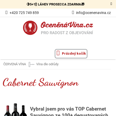
Přejít
🍋5+1🍾 LÁHEV PROSECCA ZDARMA🎁
na
obsah
+420 725 749 859
info@ocenenavina.cz
Prázdný košík
NÁKUPNÍ
KOŠÍK
ČERVENÁ VÍNA
Vína dle odrůdy
Cabernet Sauvignon
Vybral
jsem pro vás TOP Cabernet
Sauvignon ze 100+ degustovaných