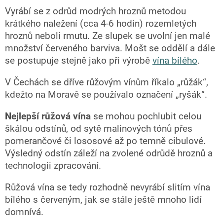
Vyrábí se z odrůd modrých hroznů metodou
krátkého naležení (cca 4-6 hodin) rozemletých
hroznů neboli rmutu. Ze slupek se uvolní jen malé
množství červeného barviva. Mošt se oddělí a dále
se postupuje stejně jako při výrobě
vína bílého
.
V Čechách se dříve růžovým vínům říkalo „růžák“,
kdežto na Moravě se používalo označení „ryšák“.
Nejlepší růžová vína
se mohou pochlubit celou
škálou odstínů, od sytě malinových tónů přes
pomerančové či lososové až po temně cibulové.
Výsledný odstín záleží na zvolené odrůdě hroznů a
technologii zpracování.
Růžová vína se tedy rozhodně nevyrábí slitím vína
bílého s červeným, jak se stále ještě mnoho lidí
domnívá.