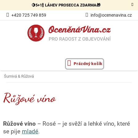
Přejít
🍋5+1🍾 LÁHEV PROSECCA ZDARMA🎁
na
obsah
+420 725 749 859
info@ocenenavina.cz
Prázdný košík
NÁKUPNÍ
KOŠÍK
Šumivá & Růžová
Růžové víno
Růžové víno
– Rosé – je svěží a lehké víno, které
se pije
mladé
.