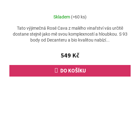
Skladem
(>60 ks)
Tato výjimečná Rosé Cava z malého vinařství vás určitě
dostane stejně jako mě svou komplexností a hloubkou. S 93
body od Decanteru a bio kvalitou nabízí...
549 Kč
DO KOŠÍKU