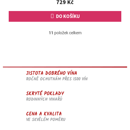
729 Kč
DO KOŠÍKU
11
položek celkem
O
v
l
á
d
a
c
JISTOTA DOBRÉHO VÍNA
í
p
ROČNĚ OCHUTNÁM PŘES 1500 VÍN
r
v
SKRYTÉ POKLADY
k
RODINNÝCH VINAŘŮ
y
v
ý
CENA A KVALITA
p
VE SKVĚLÉM POMĚRU
i
s