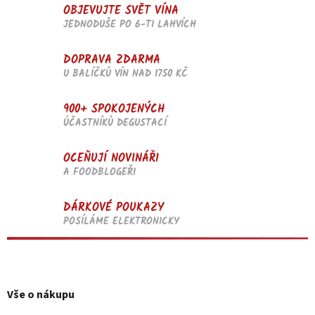
u
OBJEVUJTE SVĚT VÍNA
JEDNODUŠE PO 6-TI LAHVÍCH
DOPRAVA ZDARMA
U BALÍČKŮ VÍN NAD 1750 KČ
900+ SPOKOJENÝCH
ÚČASTNÍKŮ DEGUSTACÍ
OCEŇUJÍ NOVINÁŘI
A FOODBLOGEŘI
DÁRKOVÉ POUKAZY
POSÍLÁME ELEKTRONICKY
Z
á
p
Vše o nákupu
a