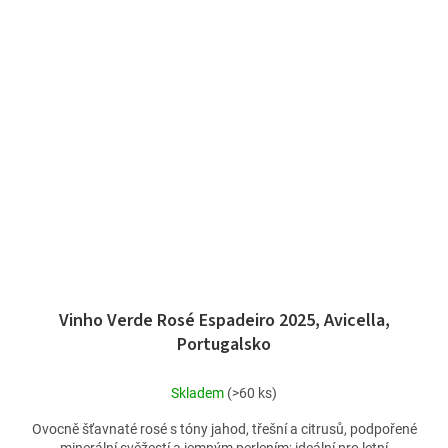
Vinho Verde Rosé Espadeiro 2025, Avicella,
Portugalsko
Skladem
(>60 ks)
Ovocně šťavnaté rosé s tóny jahod, třešní a citrusů, podpořené
minerální svěžestí a jemným perlením; ideální pro letní