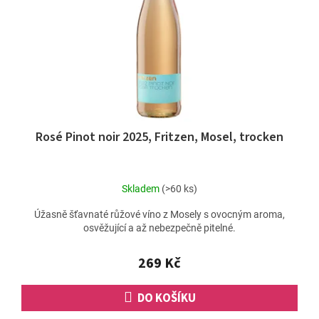
ů
r
o
d
u
k
t
ů
Rosé Pinot noir 2025, Fritzen, Mosel, trocken
Skladem
(>60 ks)
Úžasně šťavnaté růžové víno z Mosely s ovocným aroma,
osvěžující a až nebezpečně pitelné.
269 Kč
DO KOŠÍKU