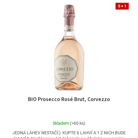
5 + 1
BIO Prosecco Rosé Brut, Corvezzo
Průměrné
Skladem
(>60 ks)
hodnocení
JEDNA LÁHEV NESTAČÍ:) KUPTE 6 LAHVÍ A 1 Z NICH BUDE
produktu