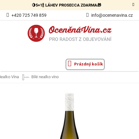
Přejít
🍋5+1🍾 LÁHEV PROSECCA ZDARMA🎁
na
obsah
+420 725 749 859
info@ocenenavina.cz
Prázdný košík
NÁKUPNÍ
KOŠÍK
ealko Vína
Bílé nealko víno