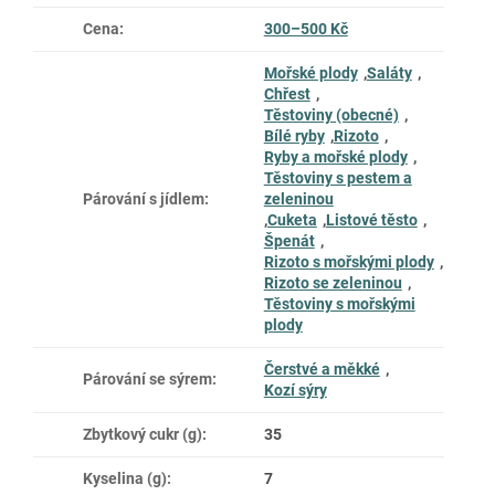
Cena
:
300–500 Kč
Mořské plody
,
Saláty
,
Chřest
,
Těstoviny (obecné)
,
Bílé ryby
,
Rizoto
,
Ryby a mořské plody
,
Těstoviny s pestem a
Párování s jídlem
:
zeleninou
,
Cuketa
,
Listové těsto
,
Špenát
,
Rizoto s mořskými plody
,
Rizoto se zeleninou
,
Těstoviny s mořskými
plody
Čerstvé a měkké
,
Párování se sýrem
:
Kozí sýry
Zbytkový cukr (g)
:
35
Kyselina (g)
:
7