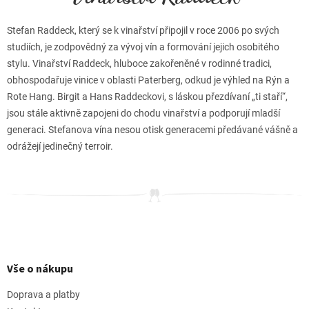
Stefan Raddeck, který se k vinařství připojil v roce 2006 po svých
studiích, je zodpovědný za vývoj vín a formování jejich osobitého
stylu. Vinařství Raddeck, hluboce zakořeněné v rodinné tradici,
obhospodařuje vinice v oblasti Paterberg, odkud je výhled na Rýn a
Rote Hang. Birgit a Hans Raddeckovi, s láskou přezdívaní „ti staří“,
jsou stále aktivně zapojeni do chodu vinařství a podporují mladší
generaci. Stefanova vína nesou otisk generacemi předávané vášně a
odrážejí jedinečný terroir.
Z
á
p
Vše o nákupu
a
t
Doprava a platby