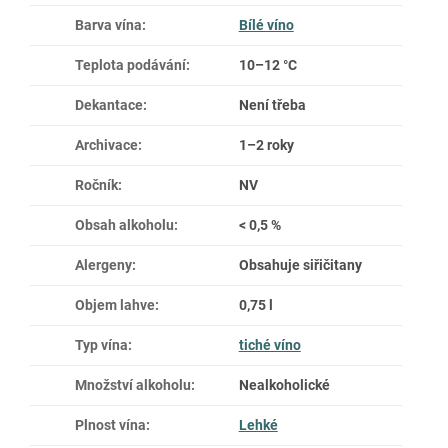
Barva vína
:
Bílé víno
Teplota podávání
:
10–12 °C
Dekantace
:
Není třeba
Archivace
:
1–2 roky
Ročník
:
NV
Obsah alkoholu
:
< 0,5 %
Alergeny
:
Obsahuje siřičitany
Objem lahve
:
0,75 l
Typ vína
:
tiché víno
Množství alkoholu
:
Nealkoholické
Plnost vína
:
Lehké