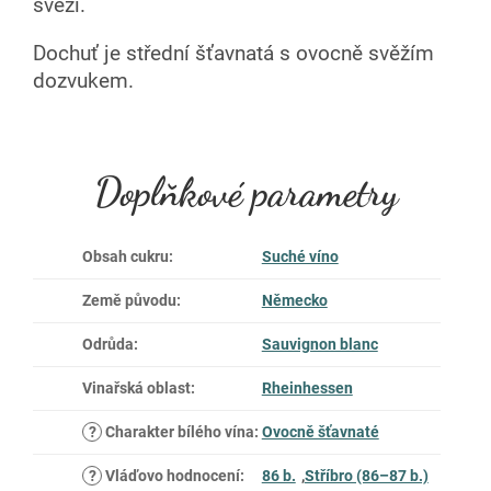
svěží.
Dochuť je střední šťavnatá s ovocně svěžím
dozvukem.
Doplňkové parametry
Obsah cukru
:
Suché víno
Země původu
:
Německo
Odrůda
:
Sauvignon blanc
Vinařská oblast
:
Rheinhessen
?
Charakter bílého vína
:
Ovocně šťavnaté
?
Vláďovo hodnocení
:
86 b.
,
Stříbro (86–87 b.)