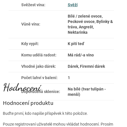
Svěžest vína
:
Svěží
Bílé / zelené ovoce,
Peckové ovoce, Bylinky &
Vůně vína
:
tráva, Angrešt,
Nektarinka
Kdy vypít
:
K pití teď
Komu udělá radost
:
Má rád/-a víno
Vhodné jako dárek
:
Dárek, Firemní dárek
Počet lahví v balení
:
1
Na bílé (tvar tulipán -
Doporučená sklenice
:
menší)
Hodnocení produktu
Buďte první, kdo napíše příspěvek k této položce.
Pouze registrovaní uživatelé mohou vkládat hodnocení. Prosím