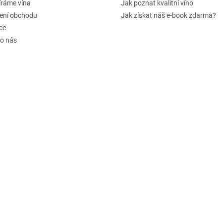
íráme vína
Jak poznat kvalitní víno
ení obchodu
Jak získat náš e-book zdarma?
ce
 o nás