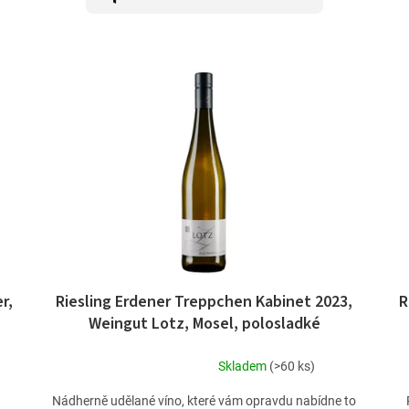
r,
Riesling Erdener Treppchen Kabinet 2023,
R
Weingut Lotz, Mosel, polosladké
Skladem
(>60 ks)
Průměrné
hodnocení
Nádherně udělané víno, které vám opravdu nabídne to