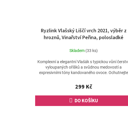
Ryzlink Vlašský Liščí vrch 2021, výběr z
hroznů, Vinařství Peřina, polosladké
Skladem
(33 ks)
Komplexní a elegantní Vlašák s typickou vůní čerst
vyloupaných oříšků a svůdnou medovostí a
expresivními tóny kandovaného ovoce. Ochutnejt
příjmě nazrálé...
299 Kč
DO KOŠÍKU