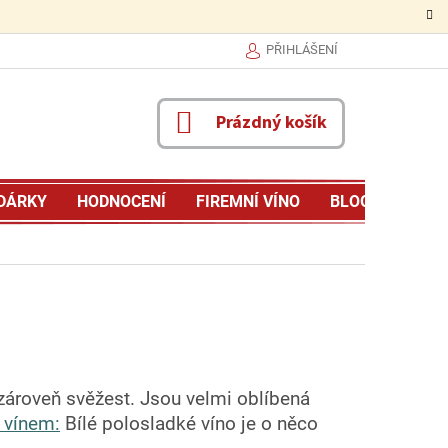
PŘIHLÁŠENÍ
NÁKUPNÍ
Prázdný košík
KOŠÍK
DÁRKY
HODNOCENÍ
FIREMNÍ VÍNO
BLOG
MŮJ P
a zároveň svěžest. Jsou velmi oblíbená
 vínem:
Bílé polosladké víno je o něco