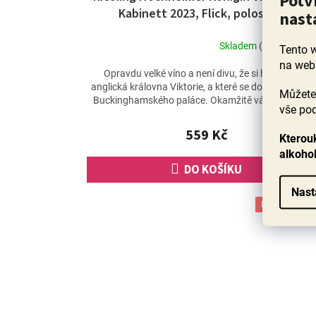
Potv
Kabinett 2023, Flick, polosladké
nast
Skladem
(24 ks)
Tento 
Průměrné
na web
hodnocení
Opravdu velké víno a není divu, že si ho oblíbila i
produktu
anglická královna Viktorie, a které se doteď dováží 
Můžete 
je
Buckinghamského paláce. Okamžitě vás zaujme a..
vše pod
4,9
z
559 Kč
5
Kterouk
hvězdiček.
alkoho
DO KOŠÍKU
Nast
Poslední láh