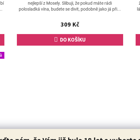
produktu
bí
nejlepší z Mosely. Slibuji, že pokud máte rádi
je
..
polosladká vína, budete se divit, podobně jako já při...
l
4,8
z
309 Kč
5
hvězdiček.
DO KOŠÍKU
ů
g
Tramín červený 2025, výběr z hroznů,