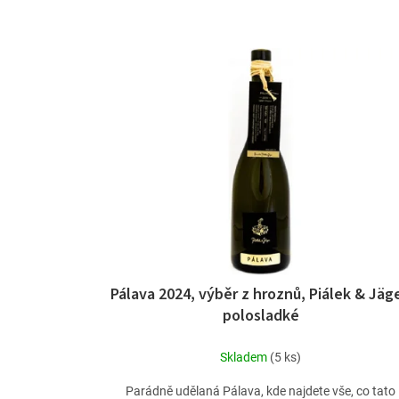
p
r
V
o
ý
d
p
u
i
k
s
t
p
ů
r
o
d
u
k
t
ů
Pálava 2024, výběr z hroznů, Piálek & Jäge
polosladké
Skladem
(5 ks)
Parádně udělaná Pálava, kde najdete vše, co tato