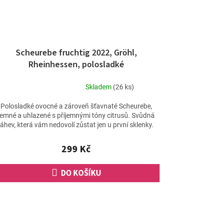
Scheurebe fruchtig 2022, Gröhl,
Rheinhessen, polosladké
Skladem
(26 ks)
Průměrné
hodnocení
Polosladké ovocné a zároveň šťavnaté Scheurebe,
produktu
jemné a uhlazené s příjemnými tóny citrusů. Svůdná
je
láhev, která vám nedovolí zůstat jen u první sklenky.
5,0
z
299 Kč
5
hvězdiček.
DO KOŠÍKU