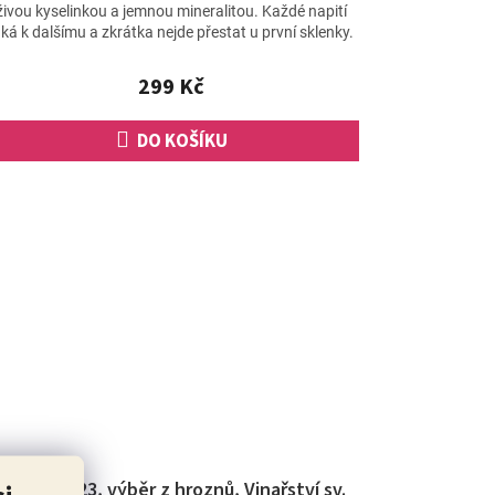
produktu
živou kyselinkou a jemnou mineralitou. Každé napití
je
áká k dalšímu a zkrátka nejde přestat u první sklenky.
5,0
z
299 Kč
5
hvězdiček.
DO KOŠÍKU
Pálava 2023, výběr z hroznů, Vinařství sv.