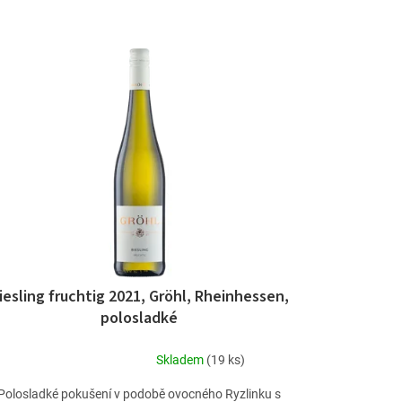
iesling fruchtig 2021, Gröhl, Rheinhessen,
polosladké
Skladem
(19 ks)
Průměrné
hodnocení
Polosladké pokušení v podobě ovocného Ryzlinku s