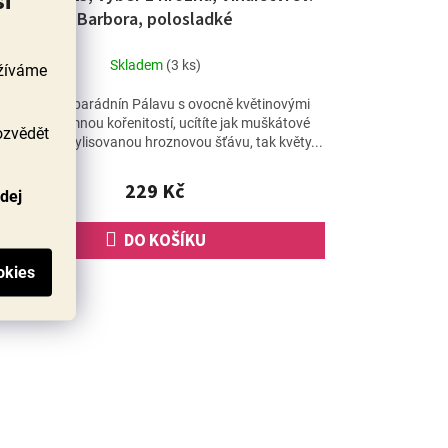
si
Barbora, polosladké
Skladem
(3 ks)
užíváme
Těšte se na parádnín Pálavu s ovocně květinovými
tóny a příjemnou kořenitostí, ucítíte jak muškátové
ozvědět
ny, čerstvě vylisovanou hroznovou šťávu, tak květy...
229 Kč
odej
DO KOŠÍKU