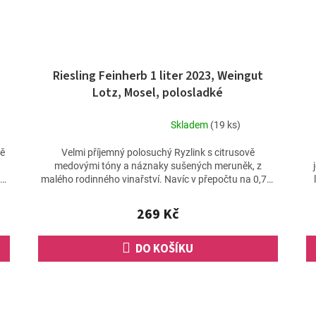
Riesling Feinherb 1 liter 2023, Weingut
Lotz, Mosel, polosladké
Skladem
(19 ks)
Průměrné
hodnocení
vě
Velmi příjemný polosuchý Ryzlink s citrusově
produktu
medovými tóny a náznaky sušených meruněk, z
je
e
malého rodinného vinařství. Navíc v přepočtu na 0,75l
4,8
lahev vychází...
z
269 Kč
5
hvězdiček.
DO KOŠÍKU
O
v
l