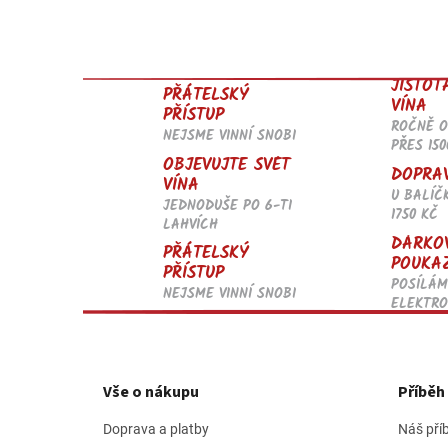
JISTOT
PŘÁTELSKÝ
VÍNA
PŘÍSTUP
ROČNĚ 
NEJSME VINNÍ SNOBI
PŘES 150
OBJEVUJTE SVĚT
DOPRA
VÍNA
U BALÍČ
JEDNODUŠE PO 6-TI
1750 KČ
LAHVÍCH
DÁRKO
PŘÁTELSKÝ
POUKA
PŘÍSTUP
POSÍLÁM
NEJSME VINNÍ SNOBI
ELEKTRO
Z
á
p
Vše o nákupu
Příbě
a
t
Doprava a platby
Náš pří