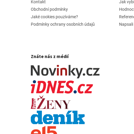
í
Kontakt
Jak vyb
Obchodní podmínky
Hodnoc
Jaké cookies pouzíváme?
Referen
Podmínky ochrany osobních údajů
Napsali
Znáte nás z médií