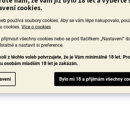
rďte nám, že Vám již bylo 18 let a vyberte 
Piálek & Jäger, polosladký
avení cookies.
Skladem
(14 ks)
web používá soubory cookies. Aby se vám lépe nakupovalo, po
u cookies.
Více o cookies
Opulentní Tramín plný aroma medu, rozinek, objevují se
do
i typické tóny růží a kořenitosti až exotického liči, super
přijmout všechny cookies nebo se pod tlačítkem „Nastavení“ d
.
je přítomnost svěží kyselinky, která...
tó
statné a nastavit si preference.
299 Kč
oli z těchto voleb potvrzujete, že je Vám minimálně 18 let. Pr
lu osobám mladším 18 let je zakázán.
DO KOŠÍKU
avení
ve