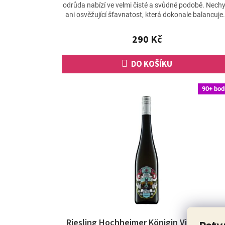
odrůda nabízí ve velmi čisté a svůdné podobě. Nechy
ani osvěžující šťavnatost, která dokonale balancuje.
290 Kč
DO KOŠÍKU
90+ bod
Riesling Hochheimer Königin Victoriaber