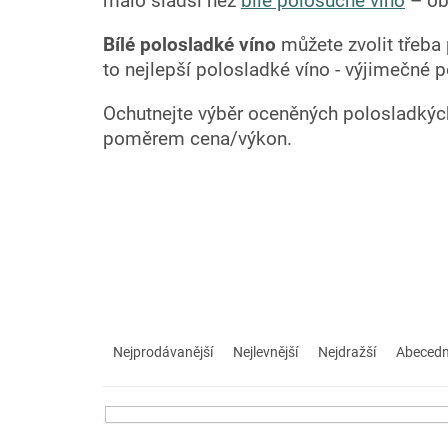
málo sladší než
bílé polosuché víno
– ob
Bílé polosladké víno
můžete zvolit třeba
to nejlepší polosladké víno - výjimečné p
Ochutnejte výběr oceněných polosladkých 
poměrem cena/výkon.
Ř
a
Nejprodávanější
Nejlevnější
Nejdražší
Abeced
z
e
n
í