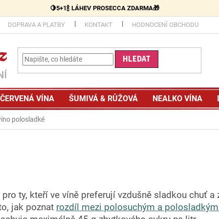
🍋5+1🍾 LÁHEV PROSECCA ZDARMA🎁
DOPRAVA A PLATBY
KONTAKT
HODNOCENÍ OBCHODU
HLEDAT
ČERVENÁ VÍNA
ŠUMIVÁ & RŮŽOVÁ
NEALKO VÍNA
 víno polosladké
pro ty, kteří ve víně preferují vzdušně sladkou chuť 
to, jak poznat
rozdíl mezi polosuchým a polosladkým