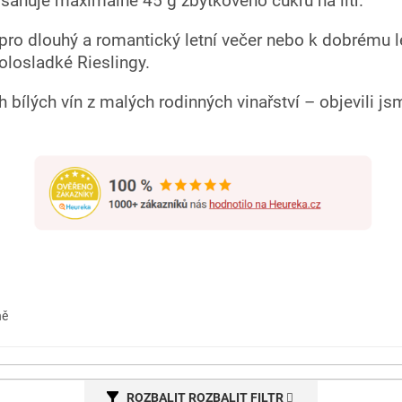
sahuje maximálně 45 g zbytkového cukru na litr.
 pro dlouhý a romantický letní večer nebo k dobrému l
olosladké Rieslingy.
bílých vín z malých rodinných vinařství – objevili js
ně
ROZBALIT FILTR