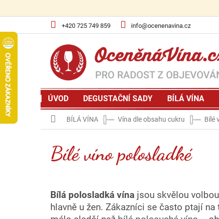
Přejít
na
obsah
+420 725 749 859
info@ocenenavina.cz
ÚVOD
DEGUSTAČNÍ SADY
BÍLÁ VÍNA
Domů
BÍLÁ VÍNA
Vína dle obsahu cukru
Bílé
Bílé víno polosladké
Bílá polosladká vína
jsou skvělou volbou 
hlavně u žen. Zákazníci se často ptají na 