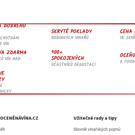
á
d
a
c
A DOBRÉHO
í
SKRYTÉ POKLADY
CENA 
p
RODINNÝCH VINAŘŮ
VE SKV
OCHUTNÁM
r
0 VÍN
v
k
900+
VA ZDARMA
OCEŇU
y
SPOKOJENÝCH
KŮ VÍN NAD
v
A FOOD
ÚČASTNÍKŮ DEGUSTACÍ
ý
VÉ
p
ZY
i
s
E
u
NICKY
h OCENĚNÁVÍNA.CZ
Užitečné rady a tipy
běh
Slovník vinařských pojmů