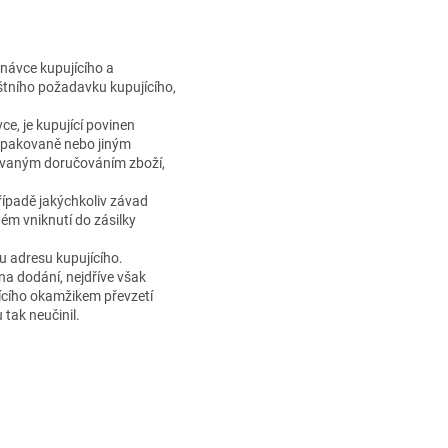
dnávce kupujícího a
štního požadavku kupujícího,
e, je kupující povinen
t opakovaně nebo jiným
kovaným doručováním zboží,
případě jakýchkoliv závad
ém vniknutí do zásilky
u adresu kupujícího.
na dodání, nejdříve však
jícího okamžikem převzetí
 tak neučinil.