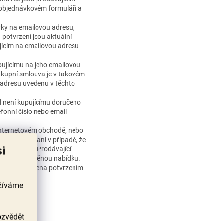
 objednávkovém formuláři a
vky na emailovou adresu,
 potvrzení jsou aktuální
jícím na emailovou adresu
pujícímu na jeho emailovou
kupní smlouva je v takovém
u adresu uvedenu v těchto
d není kupujícímu doručeno
fonní číslo nebo email
v internetovém obchodě, nebo
hybnou cenu ani v případě, že
si
h podmínek. Prodávající
adresu pozměněnou nabídku.
řípadě uzavřena potvrzením
užíváme
ozvědět