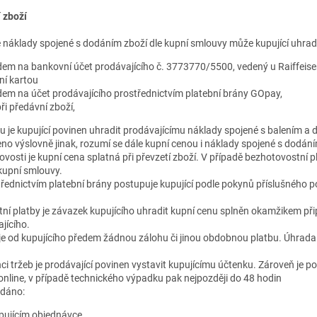
 zboží
 náklady spojené s dodáním zboží dle kupní smlouvy může kupující uhradi
em na bankovní účet prodávajícího č. 3773770/5500, vedený u Raiffeis
ní kartou
em na účet prodávajícího prostřednictvím platební brány GOpay,
ři předávní zboží,
u je kupující povinen uhradit prodávajícímu náklady spojené s balením a
deno výslovně jinak, rozumí se dále kupní cenou i náklady spojené s dodán
ovosti je kupní cena splatná při převzetí zboží. V případě bezhotovostní p
kupní smlouvy.
třednictvím platební brány postupuje kupující podle pokynů příslušného p
ní platby je závazek kupujícího uhradit kupní cenu splněn okamžikem při
jícího.
e od kupujícího předem žádnou zálohu či jinou obdobnou platbu. Úhrada
i tržeb je prodávající povinen vystavit kupujícímu účtenku. Zároveň je p
online, v případě technického výpadku pak nejpozději do 48 hodin
odáno:
pujícím objednávce