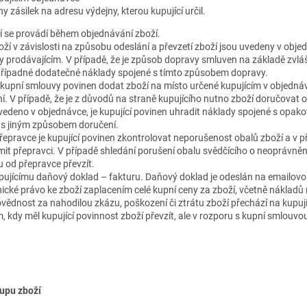
y zásilek na adresu výdejny, kterou kupující určil.
 se provádí během objednávání zboží.
ží v závislosti na způsobu odeslání a převzetí zboží jsou uvedeny v obje
y prodávajícím. V případě, že je způsob dopravy smluven na základě zvlá
a případné dodatečné náklady spojené s tímto způsobem dopravy.
e kupní smlouvy povinen dodat zboží na místo určené kupujícím v objednávc
ání. V případě, že je z důvodů na straně kupujícího nutno zboží doručova
edeno v objednávce, je kupující povinen uhradit náklady spojené s opa
 s jiným způsobem doručení.
přepravce je kupující povinen zkontrolovat neporušenost obalů zboží a v 
it přepravci. V případě shledání porušení obalu svědčícího o neoprávněn
u od přepravce převzít.
upujícímu daňový doklad – fakturu. Daňový doklad je odeslán na emailovo
nické právo ke zboží zaplacením celé kupní ceny za zboží, včetně nákladů 
vědnost za nahodilou zkázu, poškození či ztrátu zboží přechází na kupu
kdy měl kupující povinnost zboží převzít, ale v rozporu s kupní smlouvou
upu zboží