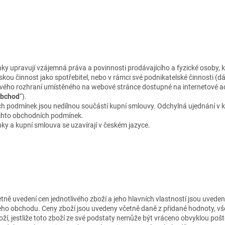
y upravují vzájemná práva a povinnosti prodávajícího a fyzické osoby, 
kou činnost jako spotřebitel, nebo v rámci své podnikatelské činnosti (dál
vého rozhraní umístěného na webové stránce dostupné na internetové 
obchod
“).
h podmínek jsou nedílnou součástí kupní smlouvy. Odchylná ujednání v 
chto obchodních podmínek.
y a kupní smlouva se uzavírají v českém jazyce.
tně uvedení cen jednotlivého zboží a jeho hlavních vlastností jsou uveden
ého obchodu. Ceny zboží jsou uvedeny včetně daně z přidané hodnoty, vše
oží, jestliže toto zboží ze své podstaty nemůže být vráceno obvyklou poš