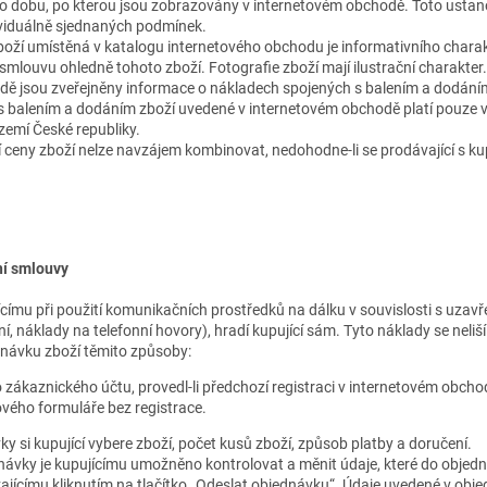
 po dobu, po kterou jsou zobrazovány v internetovém obchodě. Toto ustan
ividuálně sjednaných podmínek.
oží umístěná v katalogu internetového obchodu je informativního charakt
smlouvu ohledně tohoto zboží. Fotografie zboží mají ilustrační charakter.
dě jsou zveřejněny informace o nákladech spojených s balením a dodání
 balením a dodáním zboží uvedené v internetovém obchodě platí pouze v 
emí České republiky.
í ceny zboží nelze navzájem kombinovat, nedohodne-li se prodávající s kup
ní smlouvy
ícímu při použití komunikačních prostředků na dálku v souvislosti s uza
ní, náklady na telefonní hovory), hradí kupující sám. Tyto náklady se neliš
dnávku zboží těmito způsoby:
 zákaznického účtu, provedl-li předchozí registraci v internetovém obcho
vého formuláře bez registrace.
y si kupující vybere zboží, počet kusů zboží, způsob platby a doručení.
ávky je kupujícímu umožněno kontrolovat a měnit údaje, které do objedn
vajícímu kliknutím na tlačítko „Odeslat objednávku“. Údaje uvedené v obj