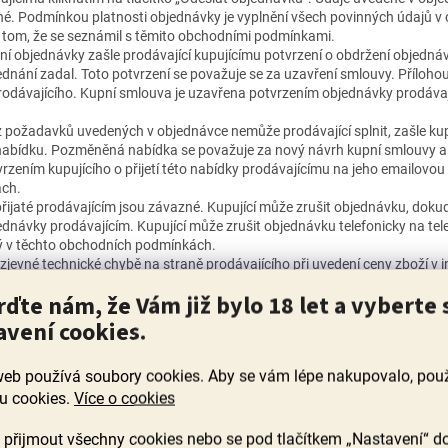
é. Podmínkou platnosti objednávky je vyplnění všech povinných údajů v
o tom, že se seznámil s těmito obchodními podmínkami.
í objednávky zašle prodávající kupujícímu potvrzení o obdržení objedná
jednání zadal. Toto potvrzení se považuje se za uzavření smlouvy. Přílohou
odávajícího. Kupní smlouva je uzavřena potvrzením objednávky prodáva
 z požadavků uvedených v objednávce nemůže prodávající splnit, zašle ku
bídku. Pozměněná nabídka se považuje za nový návrh kupní smlouvy a 
rzením kupujícího o přijetí této nabídky prodávajícímu na jeho emailovo
ch.
ijaté prodávajícím jsou závazné. Kupující může zrušit objednávku, doku
ednávky prodávajícím. Kupující může zrušit objednávku telefonicky na tele
ý v těchto obchodních podmínkách.
e zjevné technické chybě na straně prodávajícího při uvedení ceny zboží 
, není prodávající povinen dodat kupujícímu zboží za tuto zcela zjevně c
rďte nám, že Vám již bylo 18 let a vyberte 
no automatické potvrzení o obdržení objednávky podle těchto obchodníc
 o chybě bez zbytečného odkladu a zašle kupujícímu na jeho emailovou 
avení cookies.
 považuje za nový návrh kupní smlouvy a kupní smlouva je v takovém p
 emailovou adresu prodávajícího.
web používá soubory cookies. Aby se vám lépe nakupovalo, po
u cookies.
Více o cookies
přijmout všechny cookies nebo se pod tlačítkem „Nastavení“ d