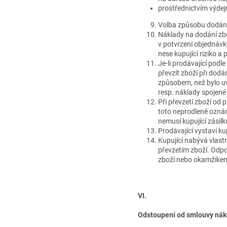
prostřednictvím výdejn
Volba způsobu dodání
Náklady na dodání zbo
v potvrzení objednávk
nese kupující riziko 
Je-li prodávající podl
převzít zboží při dod
způsobem, než bylo uv
resp. náklady spojené
Při převzetí zboží od 
toto neprodleně oznám
nemusí kupující zásilk
Prodávající vystaví k
Kupující nabývá vlast
převzetím zboží. Odpo
zboží nebo okamžikem, 
VI.
Odstoupení od smlouvy nák