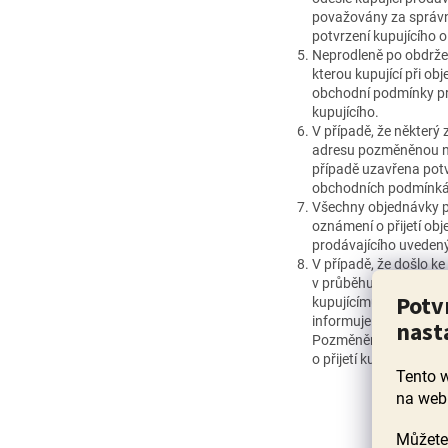
považovány za správn
potvrzení kupujícího 
Neprodleně po obdržen
kterou kupující při ob
obchodní podmínky pr
kupujícího.
V případě, že některý
adresu pozměněnou na
případě uzavřena potv
obchodních podmínká
Všechny objednávky př
oznámení o přijetí obj
prodávajícího uveden
V případě, že došlo k
v průběhu objednávání
Potv
kupujícímu bylo zaslá
informuje kupujícího
nast
Pozměněná nabídka se
o přijetí kupujícím na
Tento 
na web
Můžete 