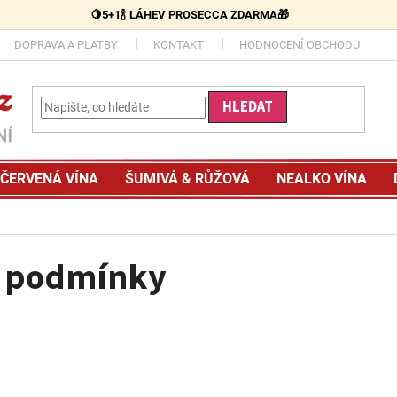
🍋5+1🍾 LÁHEV PROSECCA ZDARMA🎁
DOPRAVA A PLATBY
KONTAKT
HODNOCENÍ OBCHODU
HLEDAT
ČERVENÁ VÍNA
ŠUMIVÁ & RŮŽOVÁ
NEALKO VÍNA
 podmínky