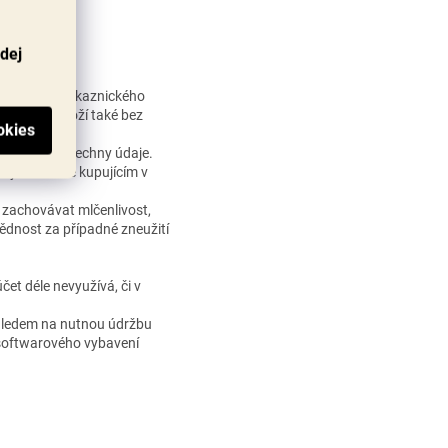
odej
t do svého zákaznického
jednávat zboží také bez
a pravdivě všechny údaje.
Údaje uvedené kupujícím v
 zachovávat mlčenlivost,
ědnost za případné zneužití
čet déle nevyužívá, či v
 ohledem na nutnou údržbu
softwarového vybavení