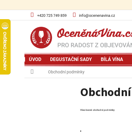
Přejít
na
obsah
+420 725 749 859
info@ocenenavina.cz
ÚVOD
DEGUSTAČNÍ SADY
BÍLÁ VÍNA
Domů
Obchodní podmínky
Obchodní
Všeobecné obchodní podmínky
I.