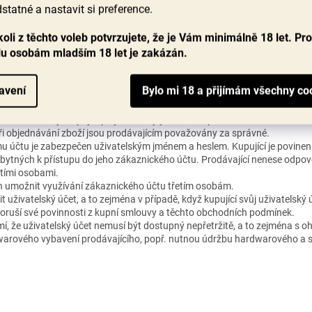
statné a nastavit si preference.
oli z těchto voleb potvrzujete, že je Vám minimálně 18 let. Pr
lu osobám mladším 18 let je zakázán.
 kupujícího provedené v internetovém obchodě může kupující přistupova
ického účtu může kupující provádět objednávání zboží. Kupující může ob
avení
znického účtu a při objednávání zboží je kupující povinen uvádět správně 
elském účtu je kupující při jakékoliv jejich změně povinen aktualizovat. 
i objednávání zboží jsou prodávajícím považovány za správné.
u účtu je zabezpečen uživatelským jménem a heslem. Kupující je povinen
bytných k přístupu do jeho zákaznického účtu. Prodávající nenese odpov
tími osobami.
n umožnit využívání zákaznického účtu třetím osobám.
t uživatelský účet, a to zejména v případě, když kupující svůj uživatelský ú
 poruší své povinnosti z kupní smlouvy a těchto obchodních podmínek.
mí, že uživatelský účet nemusí být dostupný nepřetržitě, a to zejména s
arového vybavení prodávajícího, popř. nutnou údržbu hardwarového a 