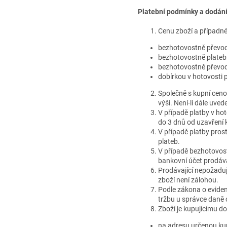
Platební podmínky a dodání
Cenu zboží a případné
bezhotovostně převod
bezhotovostně plateb
bezhotovostně převod
dobírkou v hotovosti p
Společně s kupní ceno
výši. Není-li dále uve
V případě platby v hot
do 3 dnů od uzavření 
V případě platby pros
plateb.
V případě bezhotovost
bankovní účet prodáva
Prodávající nepožaduj
zboží není zálohou.
Podle zákona o evidenc
tržbu u správce daně 
Zboží je kupujícímu d
na adresu určenou ku