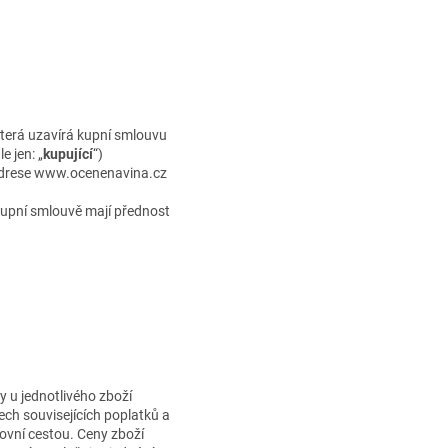
která uzavírá kupní smlouvu
e jen: „
kupující
“)
adrese www.ocenenavina.cz
kupní smlouvě mají přednost
y u jednotlivého zboží
ch souvisejících poplatků a
tovní cestou. Ceny zboží