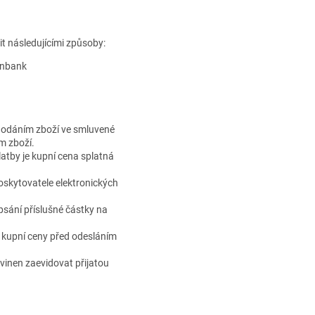
t následujícími způsoby:
enbank
 dodáním zboží ve smluvené
ím zboží.
latby je kupní cena splatná
oskytovatele elektronických
psání příslušné částky na
 kupní ceny před odesláním
ovinen zaevidovat přijatou