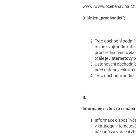
www: www.ocenenavina.cz
(dále jen „
prodávající
“)
Tyto obchodní podmínk
mimo svoji podnikatels
prostřednictvím webo
(dále je „
internetový 
Ustanovení obchodníc
před ustanoveními tě
Tyto obchodní podmínk
II.
Informace o zboží a cenách
Informace o zboží, vče
v katalogu internetov
nákladů za vrácení zb