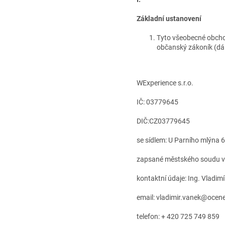
Základní ustanovení
Tyto všeobecné obcho
občanský zákoník (dál
WExperience s.r.o.
IČ: 03779645
DIČ:CZ03779645
se sídlem: U Parního mlýna 
zapsané městského soudu v
kontaktní údaje: Ing. Vladim
email: vladimir.vanek@oc
telefon: + 420 725 749 859