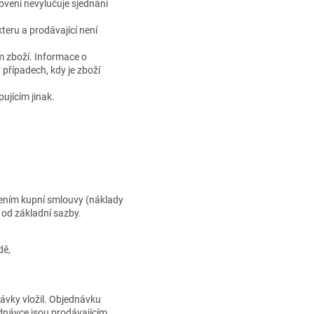
ovení nevylučuje sjednání
eru a prodávající není
m zboží. Informace o
případech, kdy je zboží
ujícím jinak.
vřením kupní smlouvy (náklady
í od základní sazby.
dě,
ávky vložil. Objednávku
ednávce jsou prodávajícím