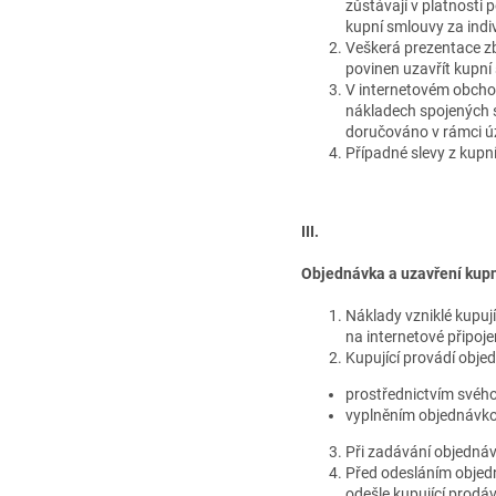
zůstávají v platnosti
kupní smlouvy za ind
Veškerá prezentace zb
povinen uzavřít kupní 
V internetovém obcho
nákladech spojených s
doručováno v rámci úz
Případné slevy z kupn
III.
Objednávka a uzavření kup
Náklady vzniklé kupuj
na internetové připoje
Kupující provádí obje
prostřednictvím svého
vyplněním objednávko
Při zadávání objednávk
Před odesláním objedn
odešle kupující prodá