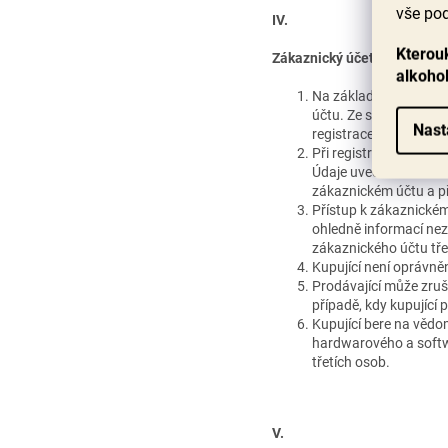
vše pod
IV.
Kterouk
Zákaznický účet
alkoho
Na základě registrace
účtu. Ze svého zákazn
Nast
registrace.
Při registraci do záka
Údaje uvedené v uživat
zákaznickém účtu a př
Přístup k zákaznickém
ohledně informací nez
zákaznického účtu tře
Kupující není oprávně
Prodávající může zruši
případě, kdy kupující
Kupující bere na vědo
hardwarového a softw
třetích osob.
V.