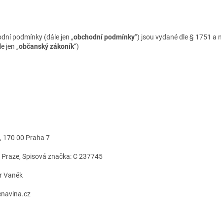
dní podmínky (dále jen „
obchodní podmínky
“) jsou vydané dle § 1751 a 
e jen „
občanský zákoník
“)
6, 170 00 Praha 7
 Praze, Spisová značka: C 237745
ír Vaněk
enenavina.cz