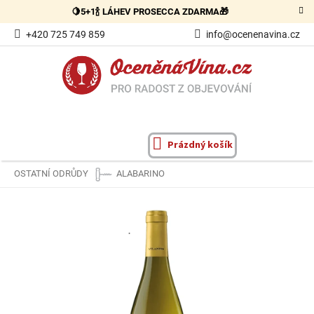
Přejít
🍋5+1🍾 LÁHEV PROSECCA ZDARMA🎁
na
obsah
+420 725 749 859
info@ocenenavina.cz
Prázdný košík
NÁKUPNÍ
KOŠÍK
OSTATNÍ ODRŮDY
ALABARINO