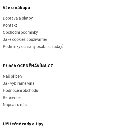
á
p
Vše o nákupu
a
t
Doprava a platby
í
Kontakt
Obchodní podmínky
Jaké cookies pouzíváme?
Podmínky ochrany osobních údajů
Příběh OCENĚNÁVÍNA.CZ
Náš příběh
Jak vybíráme vína
Hodnocení obchodu
Reference
Napsali o nás
Užitečné rady a tipy