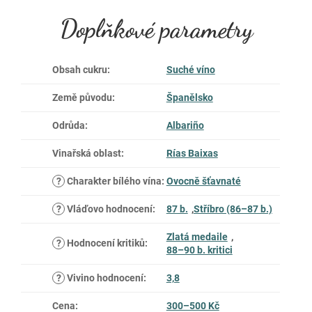
Doplňkové parametry
Obsah cukru
:
Suché víno
Země původu
:
Španělsko
Odrůda
:
Albariño
Vinařská oblast
:
Rías Baixas
?
Charakter bílého vína
:
Ovocně šťavnaté
?
Vláďovo hodnocení
:
87 b.
,
Stříbro (86–87 b.)
Zlatá medaile
,
?
Hodnocení kritiků
:
88–90 b. kritici
?
Vivino hodnocení
:
3,8
Cena
:
300–500 Kč