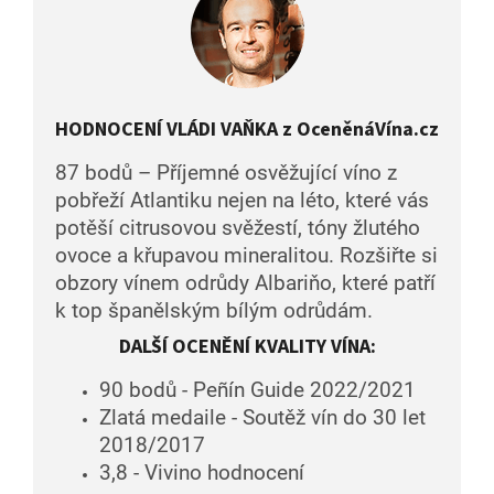
HODNOCENÍ VLÁDI VAŇKA z OceněnáVína.cz
87 bodů – Příjemné osvěžující víno z
pobřeží Atlantiku nejen na léto, které vás
potěší citrusovou svěžestí, tóny žlutého
ovoce a křupavou mineralitou. Rozšiřte si
obzory vínem odrůdy Albariňo, které patří
k top španělským bílým odrůdám.
DALŠÍ OCENĚNÍ KVALITY VÍNA:
90 bodů - Peñín Guide 2022/2021
Zlatá medaile - Soutěž vín do 30 let
2018/2017
3,8 - Vivino hodnocení