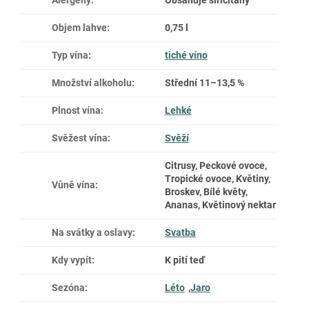
Objem lahve
:
0,75 l
Typ vína
:
tiché víno
Množství alkoholu
:
Střední 11–13,5 %
Plnost vína
:
Lehké
Svěžest vína
:
Svěží
Citrusy, Peckové ovoce,
Tropické ovoce, Květiny,
Vůně vína
:
Broskev, Bílé květy,
Ananas, Květinový nektar
Na svátky a oslavy
:
Svatba
Kdy vypít
:
K pití teď
Sezóna
:
Léto
,
Jaro