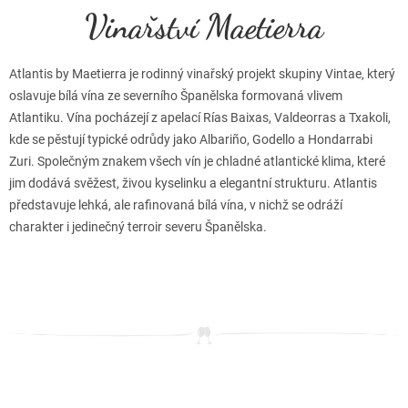
Vinařství Maetierra
Atlantis by Maetierra je rodinný vinařský projekt skupiny Vintae, který
oslavuje bílá vína ze severního Španělska formovaná vlivem
Atlantiku. Vína pocházejí z apelací Rías Baixas, Valdeorras a Txakoli,
kde se pěstují typické odrůdy jako Albariño, Godello a Hondarrabi
Zuri. Společným znakem všech vín je chladné atlantické klima, které
jim dodává svěžest, živou kyselinku a elegantní strukturu. Atlantis
představuje lehká, ale rafinovaná bílá vína, v nichž se odráží
charakter i jedinečný terroir severu Španělska.
Z