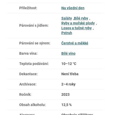
Příležitost
:
Na všední den
Saláty
,
Bílé ryby
,
Ryby a mořské plody
,
Párování s jídlem
:
Losos a tučné ryby
,
Pstruh
Párování se sýrem
:
Čerstvé a měkké
Barva vína
:
Bílé víno
Teplota podávání
:
10–12 °C
Dekantace
:
Není třeba
Archivace
:
2–4 roky
Ročník
:
2023
Obsah alkoholu
:
12,5 %
Alergeny
:
Obsahuje siřičitany