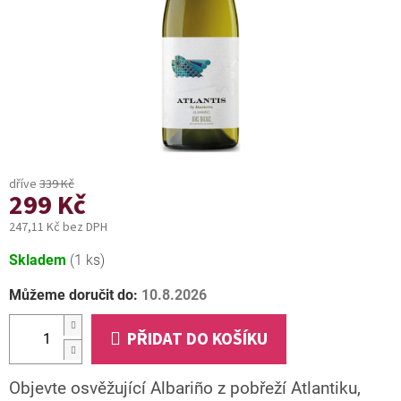
339 Kč
299 Kč
247,11 Kč bez DPH
Měrná
Skladem
(1 ks)
cena:
Můžeme doručit do:
10.8.2026
PŘIDAT DO KOŠÍKU
Objevte osvěžující Albariño z pobřeží Atlantiku,