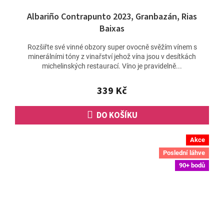
Albariño Contrapunto 2023, Granbazán, Rias
Baixas
Rozšiřte své vinné obzory super ovocně svěžím vínem s
minerálními tóny z vinařství jehož vína jsou v desítkách
michelinských restaurací. Víno je pravidelně...
339 Kč
DO KOŠÍKU
Akce
Poslední láhve
90+ bodů