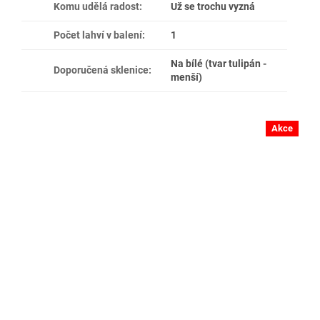
Komu udělá radost
:
Už se trochu vyzná
Počet lahví v balení
:
1
Na bílé (tvar tulipán -
Doporučená sklenice
:
menší)
Akce