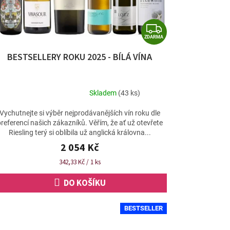
Z
ZDARMA
D
BESTSELLERY ROKU 2025 - BÍLÁ VÍNA
A
R
M
Skladem
(43 ks)
Průměrné
A
hodnocení
Vychutnejte si výběr nejprodávanějších vín roku dle
produktu
referencí našich zákazníků. Věřím, že ať už otevřete
je
Riesling terý si oblíbila už anglická královna...
5,0
2 054 Kč
z
5
Měrná
342,33 Kč / 1 ks
hvězdiček.
cena:
DO KOŠÍKU
BESTSELLER