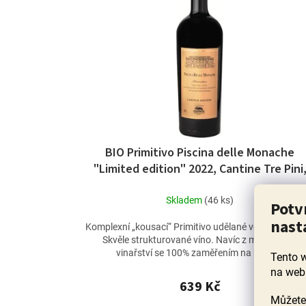
BIO Primitivo Piscina delle Monache
"Limited edition" 2022, Cantine Tre Pini
DOC Gioia del Colle
Skladem
(46 ks)
Potv
nast
Komplexní „kousací“ Primitivo udělané ve velkém sty
Skvěle strukturované víno. Navíc z malého BIO
vinařství se 100% zaměřením na kvalitu.
Tento 
na web
639 Kč
Můžete 