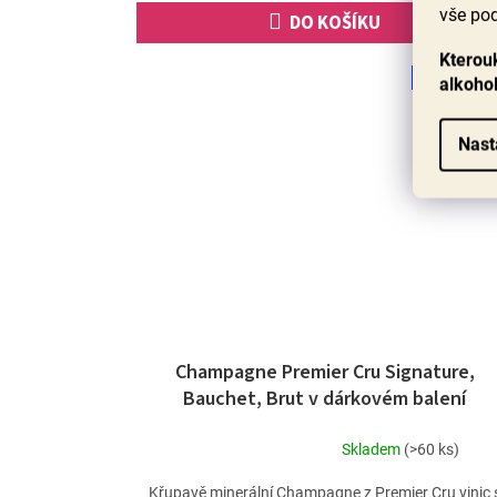
vše pod
DO KOŠÍKU
Kterouk
BESTSELLE
alkoho
90+ bod
Nast
Champagne Premier Cru Signature,
Bauchet, Brut v dárkovém balení
Skladem
(>60 ks)
Průměrné
hodnocení
Křupavě minerální Champagne z Premier Cru vinic 