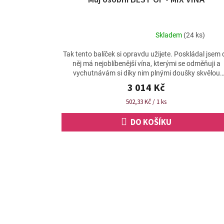
Skladem
(24 ks)
Průměrné
hodnocení
Tak tento balíček si opravdu užijete. Poskládal jsem 
produktu
něj má nejoblíbenější vína, kterými se odměňuji a
je
vychutnávám si díky nim plnými doušky skvělou
4,9
práci...
3 014 Kč
z
5
Měrná
502,33 Kč / 1 ks
hvězdiček.
cena:
DO KOŠÍKU