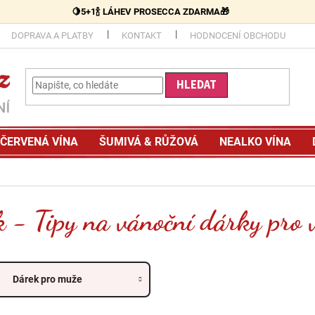
🍋5+1🍾 LÁHEV PROSECCA ZDARMA🎁
DOPRAVA A PLATBY
KONTAKT
HODNOCENÍ OBCHODU
HLEDAT
ČERVENÁ VÍNA
ŠUMIVÁ & RŮŽOVÁ
NEALKO VÍNA
k - Tipy na vánoční dárky pro 
Dárek pro muže