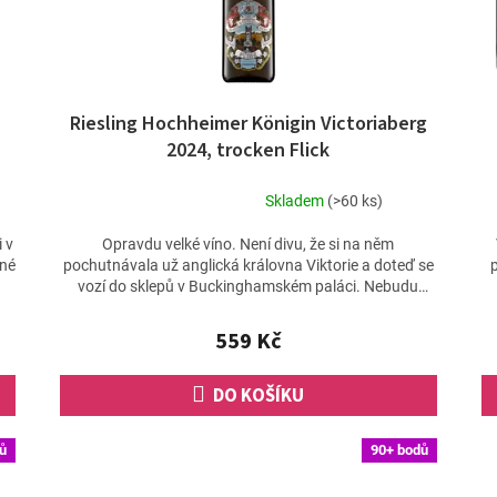
Riesling Hochheimer Königin Victoriaberg
2024, trocken Flick
Skladem
(>60 ks)
Průměrné
hodnocení
 v
Opravdu velké víno. Není divu, že si na něm
produktu
cné
pochutnávala už anglická královna Viktorie a doteď se
p
je
vozí do sklepů v Buckinghamském paláci. Nebudu
4,7
zastírat, že...
z
559 Kč
5
hvězdiček.
DO KOŠÍKU
ů
90+ bodů