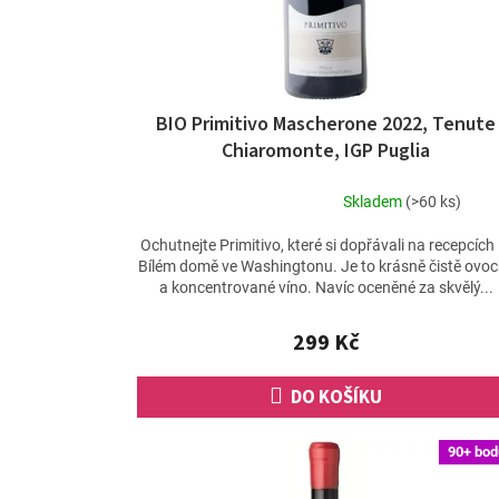
d
u
k
t
ů
BIO Primitivo Mascherone 2022, Tenute
Chiaromonte, IGP Puglia
Skladem
(>60 ks)
Průměrné
hodnocení
Ochutnejte Primitivo, které si dopřávali na recepcích i
produktu
Bílém domě ve Washingtonu. Je to krásně čistě ovo
je
a koncentrované víno. Navíc oceněné za skvělý...
4,7
z
299 Kč
5
hvězdiček.
DO KOŠÍKU
90+ bod