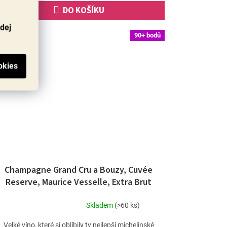
DO KOŠÍKU
odej
90+ bodů
Champagne Grand Cru a Bouzy, Cuvée
Reserve, Maurice Vesselle, Extra Brut
Skladem
(>60 ks)
Průměrné
hodnocení
Velké víno, které si oblíbily ty nejlepší michelinské