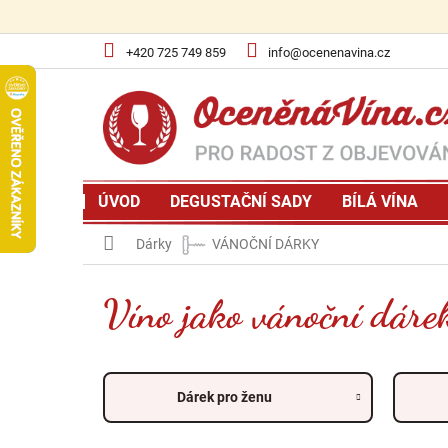
Přejít
na
obsah
+420 725 749 859
info@ocenenavina.cz
ÚVOD
DEGUSTAČNÍ SADY
BÍLÁ VÍNA
Domů
Dárky
VÁNOČNÍ DÁRKY
Víno jako vánoční dáre
Dárek pro ženu