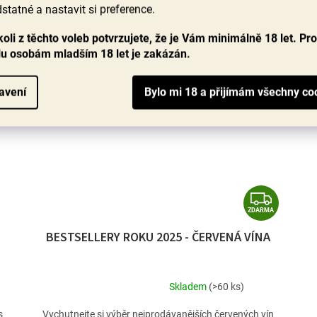
statné a nastavit si preference.
DO KOŠÍKU
oli z těchto voleb potvrzujete, že je Vám minimálně 18 let. Pr
R
BESTSELLER
lu osobám mladším 18 let je zakázán.
ů
avení
Z
ZDARMA
D
BESTSELLERY ROKU 2025 - ČERVENÁ VÍNA
A
R
M
Skladem
(>60 ks)
Průměrné
A
hodnocení
s
Vychutnejte si výběr nejprodávanějších červených vín