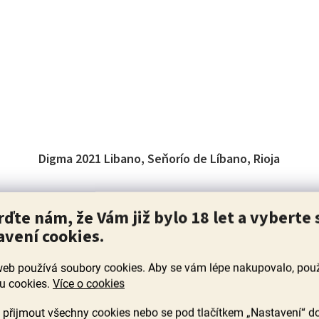
Digma 2021 Libano, Seňorío de Líbano, Rioja
,
Skladem
(23 ks)
rďte nám, že Vám již bylo 18 let a vyberte 
Průměrné
avení cookies.
hodnocení
lu.
Velké víno, ze kterého jsme měl při prvním ochutnání
produktu
husí kůži, jak bylo dobré. Získalo zlato a 98 bodů v
p
je
Londýně 2025 jako Tempranillo roku a Víno roku...
web používá soubory cookies. Aby se vám lépe nakupovalo, po
5,0
u cookies.
Více o cookies
z
1 259 Kč
5
přijmout všechny cookies nebo se pod tlačítkem „Nastavení“ d
hvězdiček.