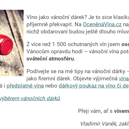
Víno jako vánoční dárek? Je to sice klasik
příjemně překvapit. Na
OceněnáVína.cz
na
nichž obdarovaní budou ještě dlouho mluvit 
Z více než 1 500 ochutnaných vín jsem
os
Vánocům opravdu hodí – vánoční vína potě
sváteční atmosféru
.
Podívejte se na mé tipy na vánoční dárky 
jako firemní dárek. Objevte výjimečná
vín
á i
předplatné vína
nebo
dárkový poukaz na víno či de
výběrem vánočních dárků
.
Přeji vám, ať s
vínem
Vladimír Vaněk, zak