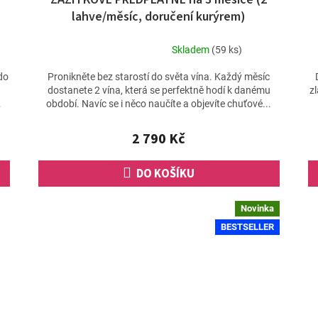
A
A
lahve/měsíc, doručení kurýrem)
R
R
M
M
Skladem
(59 ks)
Průměrné
A
A
hodnocení
do
Pronikněte bez starostí do světa vína. Každý měsíc
produktu
dostanete 2 vína, která se perfektně hodí k danému
z
je
období. Navíc se i něco naučíte a objevíte chuťové...
5,0
z
2 790 Kč
5
hvězdiček.
DO KOŠÍKU
Novinka
BESTSELLER