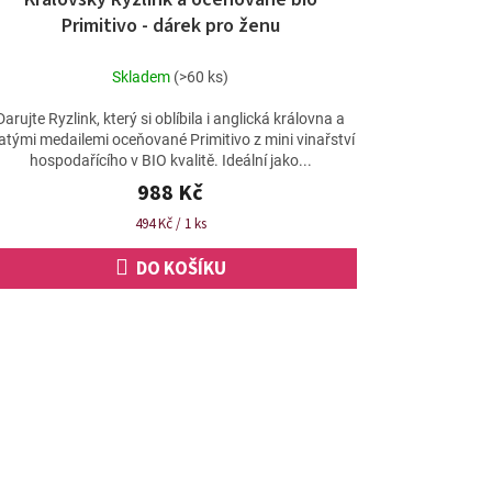
Primitivo - dárek pro ženu
Skladem
(>60 ks)
Darujte Ryzlink, který si oblíbila i anglická královna a
latými medailemi oceňované Primitivo z mini vinařství
hospodařícího v BIO kvalitě. Ideální jako...
988 Kč
Měrná
494 Kč / 1 ks
cena:
DO KOŠÍKU