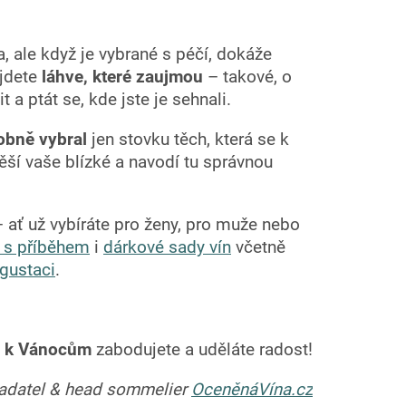
a, ale když je vybrané s péčí, dokáže
jdete
láhve, které zaujmou
– takové, o
a ptát se, kde jste je sehnali.
obně vybral
jen stovku těch, která se k
ší vaše blízké a navodí tu správnou
– ať už vybíráte pro ženy, pro muže nebo
a s příběhem
i
dárkové sady vín
včetně
gustaci
.
 k Vánocům
zabodujete a uděláte radost!
ladatel & head sommelier
OceněnáVína.cz