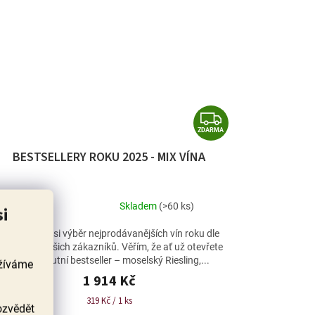
Z
ZDARMA
D
BESTSELLERY ROKU 2025 - MIX VÍNA
A
R
M
Skladem
(>60 ks)
si
Průměrné
A
hodnocení
Vychutnejte si výběr nejprodávanějších vín roku dle
produktu
referencí našich zákazníků. Věřím, že ať už otevřete
je
náš absolutní bestseller – moselský Riesling,...
užíváme
4,9
1 914 Kč
z
5
Měrná
319 Kč / 1 ks
ozvědět
hvězdiček.
cena: