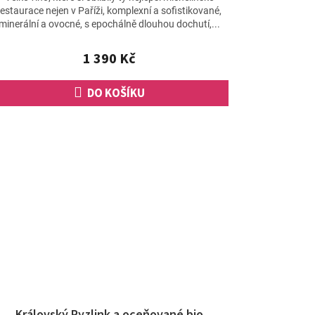
produktu
restaurace nejen v Paříži, komplexní a sofistikované,
je
minerální a ovocné, s epochálně dlouhou dochutí,...
5,0
z
1 390 Kč
5
hvězdiček.
DO KOŠÍKU
Královský Ryzlink a oceňované bio