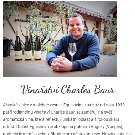
c
e
n
í
Vinařství Charles Baur
Alsaské vinice v malebné vesnici Eguisheim, které už od roku 1930
patří rodinnému vinařství Charles Baur, se zaměřují na svěží
aromatická vína, která reflektují unikátní oblast a širokou škálu
odrůd. Oblast Eguisheim je obklopena pohořím Vogézy (Vosges),
podnebí je mírné a velmi příhodné pro pěstování révy. Hrozny sbírají a