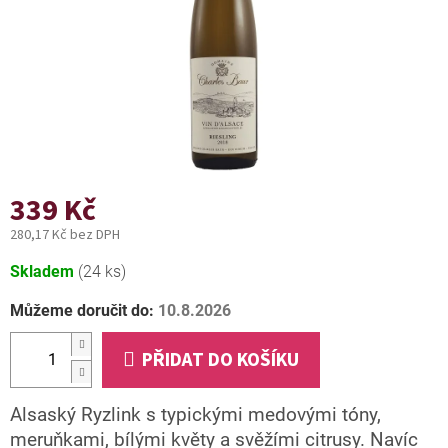
339 Kč
280,17 Kč bez DPH
Měrná
Skladem
(24 ks)
cena:
Můžeme doručit do:
10.8.2026
PŘIDAT DO KOŠÍKU
Alsaský Ryzlink s typickými medovými tóny,
meruňkami, bílými květy a svěžími citrusy. Navíc