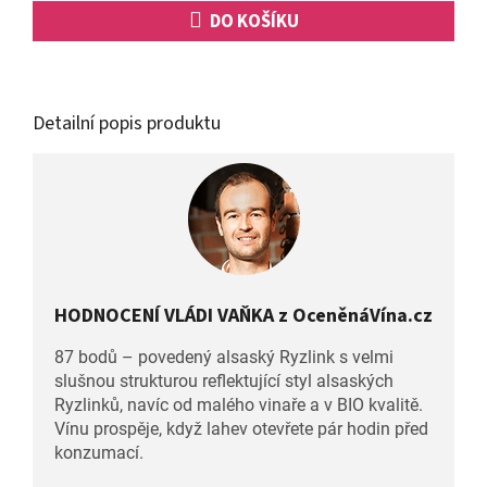
DO KOŠÍKU
Detailní popis produktu
HODNOCENÍ VLÁDI VAŇKA z OceněnáVína.cz
87 bodů – povedený alsaský Ryzlink s velmi
slušnou strukturou reflektující styl alsaských
Ryzlinků, navíc od malého vinaře a v BIO kvalitě.
Vínu prospěje, když lahev otevřete pár hodin před
konzumací.