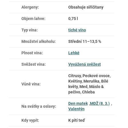
Alergeny
:
Obsahuje siřičitany
Objem lahve
:
0,75 l
Typ vína
:
tiché víno
Množství alkoholu
:
Střední 11–13,5 %
Plnost vína
:
Lehké
Svěžest vína
:
Vyvážená svěžest
Citrusy, Peckové ovoce,
Květiny, Meruňka, Bílé
Vůně vína
:
květy, Med, Máslo &
pečivo, Chleba
Den matek
,
MDŽ (8. 3.)
,
Na svátky a oslavy
:
Valentýn
Kdy vypít
:
K pití teď