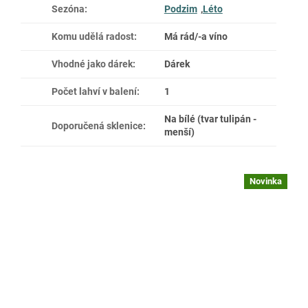
Sezóna
:
Podzim
,
Léto
Komu udělá radost
:
Má rád/-a víno
Vhodné jako dárek
:
Dárek
Počet lahví v balení
:
1
Na bílé (tvar tulipán -
Doporučená sklenice
:
menší)
Novinka