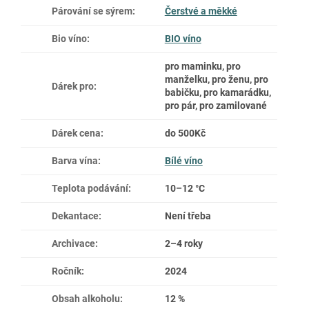
Párování se sýrem
:
Čerstvé a měkké
Bio víno
:
BIO víno
pro maminku, pro
manželku, pro ženu, pro
Dárek pro
:
babičku, pro kamarádku,
pro pár, pro zamilované
Dárek cena
:
do 500Kč
Barva vína
:
Bílé víno
Teplota podávání
:
10–12 °C
Dekantace
:
Není třeba
Archivace
:
2–4 roky
Ročník
:
2024
Obsah alkoholu
:
12 %