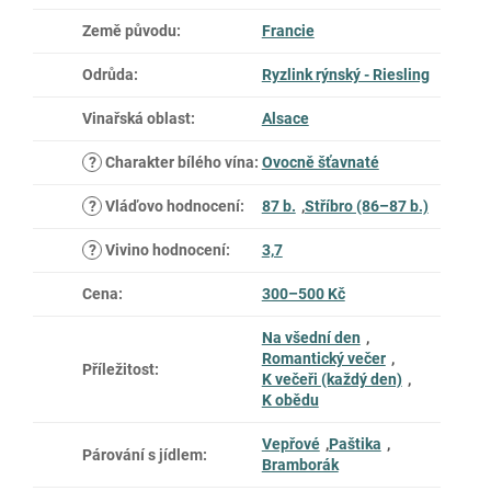
Země původu
:
Francie
Odrůda
:
Ryzlink rýnský - Riesling
Vinařská oblast
:
Alsace
?
Charakter bílého vína
:
Ovocně šťavnaté
?
Vláďovo hodnocení
:
87 b.
,
Stříbro (86–87 b.)
?
Vivino hodnocení
:
3,7
Cena
:
300–500 Kč
Na všední den
,
Romantický večer
,
Příležitost
:
K večeři (každý den)
,
K obědu
Vepřové
,
Paštika
,
Párování s jídlem
:
Bramborák