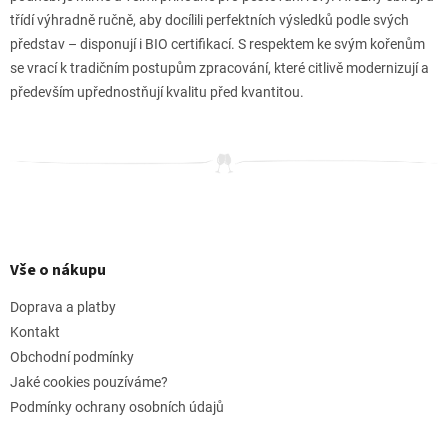
třídí výhradně ručně, aby docílili perfektních výsledků podle svých
představ – disponují i BIO certifikací. S respektem ke svým kořenům
se vrací k tradičním postupům zpracování, které citlivě modernizují a
především upřednostňují kvalitu před kvantitou.
Z
á
p
Vše o nákupu
a
t
Doprava a platby
í
Kontakt
Obchodní podmínky
Jaké cookies pouzíváme?
Podmínky ochrany osobních údajů