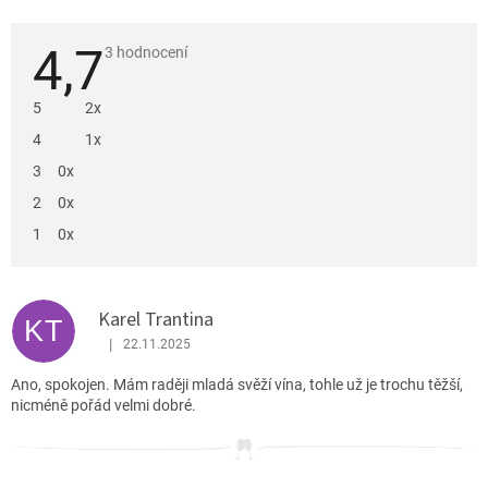
4,7
Průměrné
3 hodnocení
hodnocení
produktu
je
5
2x
4,7
z
4
1x
5
hvězdiček.
3
0x
2
0x
1
0x
V
ý
Karel Trantina
p
KT
i
|
22.11.2025
Hodnocení produktu je 4 z 5 hvězdiček.
s
Ano, spokojen. Mám raději mladá svěží vína, tohle už je trochu těžší,
h
nicméně pořád velmi dobré.
o
d
n
o