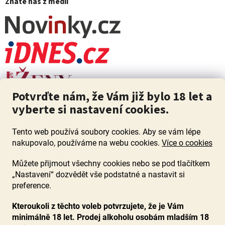
Znáte nás z médií
Potvrďte nám, že Vám již bylo 18 let a
vyberte si nastavení cookies.
Tento web používá soubory cookies. Aby se vám lépe
nakupovalo, používáme na webu cookies.
Více o cookies
Můžete přijmout všechny cookies nebo se pod tlačítkem
„Nastavení“ dozvědět vše podstatné a nastavit si
ZÁKAZ PRODEJE ALKOHOLU OSOBÁM MLADŠÍM 18 LET. Pijte s
mírou i když pijete s Mírou.
preference.
Kteroukoli z těchto voleb potvrzujete, že je Vám
minimálně 18 let. Prodej alkoholu osobám mladším 18