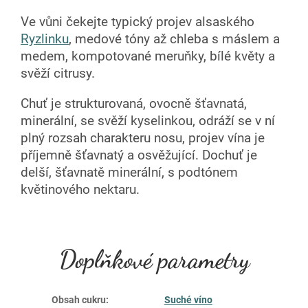
Ve vůni čekejte typický projev alsaského
Ryzlinku
, medové tóny až chleba s máslem a
medem, kompotované meruňky, bílé květy a
svěží citrusy.
Chuť je strukturovaná, ovocně šťavnatá,
minerální, se svěží kyselinkou, odráží se v ní
plný rozsah charakteru nosu, projev vína je
příjemně šťavnatý a osvěžující. Dochuť je
delší, šťavnatě minerální, s podtónem
květinového nektaru.
Doplňkové parametry
Obsah cukru
:
Suché víno