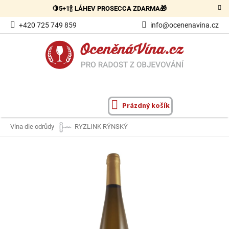
Přejít
🍋5+1🍾 LÁHEV PROSECCA ZDARMA🎁
na
obsah
+420 725 749 859
info@ocenenavina.cz
Prázdný košík
NÁKUPNÍ
KOŠÍK
Vína dle odrůdy
RYZLINK RÝNSKÝ