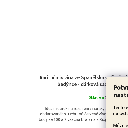
Raritní mix vína ze Španělska v dřevěné
bedýnce - dárková sada
Potv
nast
Skladem
(15 ks)
Průměrné
hodnocení
Tento 
Ideální dárek na rozšíření vinařských obzorů
produktu
na web
obdarovaného. Ochutná červené víno oceněné 96
je
body ze 100 a 2 vzácná bílá vína z Riojy oceňovan
5,0
světovými...
Můžete 