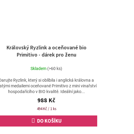
Královský Ryzlink a oceňované bio
Primitivo - dárek pro ženu
Skladem
(>60 ks)
Darujte Ryzlink, který si oblíbila i anglická královna a
latými medailemi oceňované Primitivo z mini vinařství
hospodařícího v BIO kvalitě. Ideální jako...
988 Kč
Měrná
494 Kč / 1 ks
cena:
DO KOŠÍKU