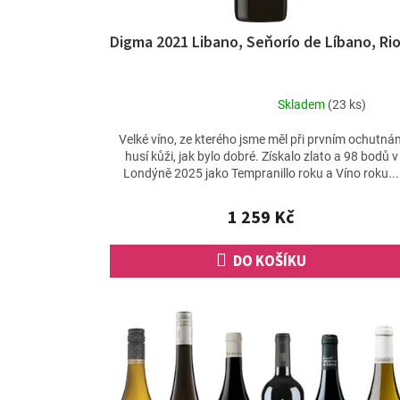
t
ů
Digma 2021 Libano, Seňorío de Líbano, Rio
Skladem
(23 ks)
Průměrné
hodnocení
Velké víno, ze kterého jsme měl při prvním ochutnán
produktu
husí kůži, jak bylo dobré. Získalo zlato a 98 bodů v
je
Londýně 2025 jako Tempranillo roku a Víno roku...
5,0
z
1 259 Kč
5
hvězdiček.
DO KOŠÍKU