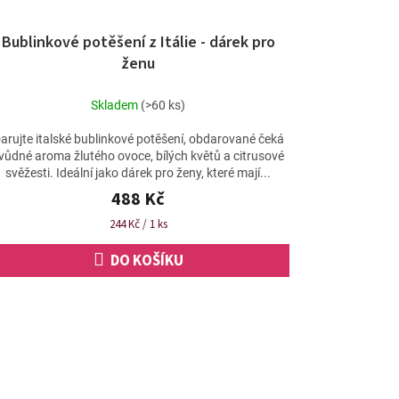
Bublinkové potěšení z Itálie - dárek pro
ženu
Skladem
(>60 ks)
arujte italské bublinkové potěšení, obdarované čeká
vůdné aroma žlutého ovoce, bílých květů a citrusové
svěžesti. Ideální jako dárek pro ženy, které mají...
488 Kč
Měrná
244 Kč / 1 ks
cena:
DO KOŠÍKU