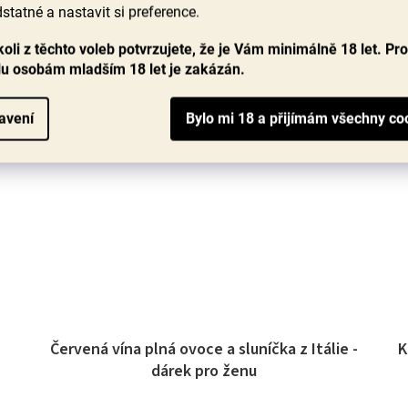
statné a nastavit si preference.
Měrná
259 Kč / 1 ks
cena:
oli z těchto voleb potvrzujete, že je Vám minimálně 18 let. Pr
DO KOŠÍKU
lu osobám mladším 18 let je zakázán.
ů
avení
Červená vína plná ovoce a sluníčka z Itálie -
K
dárek pro ženu