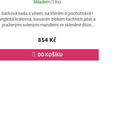
Skladem
(1 ks)
Dárková sada s vínem, na kterém si pochutnává i
anglická královna, luxusním blokem kachních jater a
praženými solenými mandlemi ve skleněné dóze.
Nádherná...
854 Kč
DO KOŠÍKU