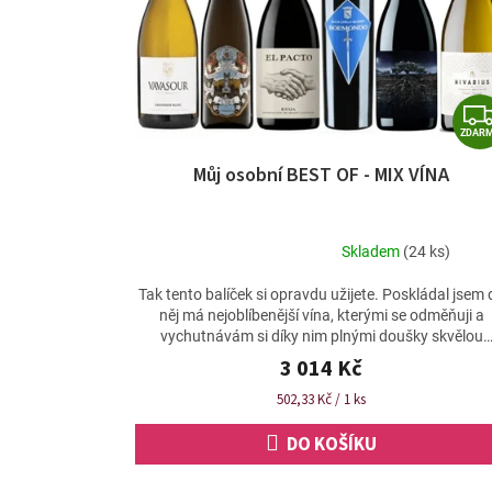
ZDAR
Můj osobní BEST OF - MIX VÍNA
Skladem
(24 ks)
Průměrné
hodnocení
Tak tento balíček si opravdu užijete. Poskládal jsem 
produktu
něj má nejoblíbenější vína, kterými se odměňuji a
je
vychutnávám si díky nim plnými doušky skvělou
4,9
práci...
3 014 Kč
z
5
Měrná
502,33 Kč / 1 ks
hvězdiček.
cena:
DO KOŠÍKU