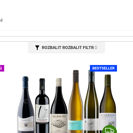
ně
ROZBALIT FILTR
ů
BESTSELLER
Z