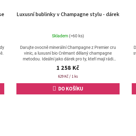
se
Luxusní bublinky v Champagne stylu - dárek
Skladem
(>60 ks)
ůdy
Darujte ovocně minerální Champagne z Premier cru
D
ě.
vinic, a luxusní bio Crémant dělaný champagne
s
metodou. Ideální jako dárek pro ty, kteří mají rádi
šumivé...
1 258 Kč
Měrná
629 Kč / 1 ks
cena:
DO KOŠÍKU