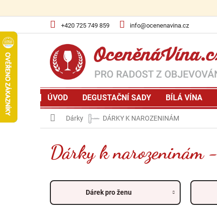
Přejít
na
obsah
+420 725 749 859
info@ocenenavina.cz
ÚVOD
DEGUSTAČNÍ SADY
BÍLÁ VÍNA
Domů
Dárky
DÁRKY K NAROZENINÁM
Dárky k narozeninám - 
Dárek pro ženu