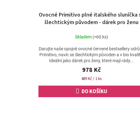
Ovocné Primitivo plné italského sluníčka 
šlechtickým původem - dárek pro ženu
Skladem
(>60 ks)
Darujte naše opojně ovocné červené bestsellery odr
Primitivo, navíc se šlechtickým původen a v bio kvalit
Ideální jako dárek pro ženy, které mají rády...
978 Kč
Měrná
489 Kč / 1 ks
cena:
DO KOŠÍKU