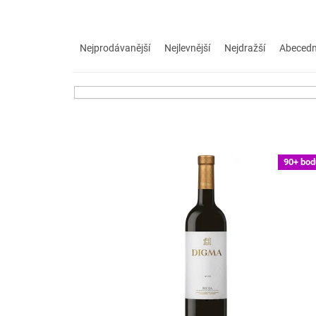
Ř
a
Nejprodávanější
Nejlevnější
Nejdražší
Abeced
z
e
n
í
p
r
V
o
90+ bod
ý
d
p
u
i
k
s
t
p
ů
r
o
d
u
k