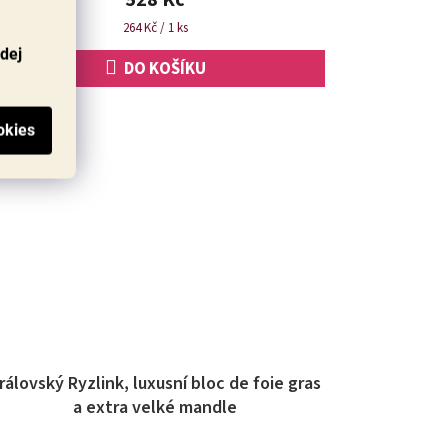
Měrná
264 Kč / 1 ks
cena:
odej
DO KOŠÍKU
rálovský Ryzlink, luxusní bloc de foie gras
a extra velké mandle