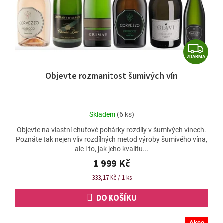
Z
ZDARMA
D
Objevte rozmanitost šumivých vín
A
R
M
Průměrné
Skladem
(6 ks)
A
hodnocení
Objevte na vlastní chuťové pohárky rozdíly v šumivých vínech.
produktu
Poznáte tak nejen vliv rozdílných metod výroby šumivého vína,
je
ale i to, jak jeho kvalitu...
4,8
z
1 999 Kč
5
Měrná
333,17 Kč / 1 ks
hvězdiček.
cena:
DO KOŠÍKU
Akce