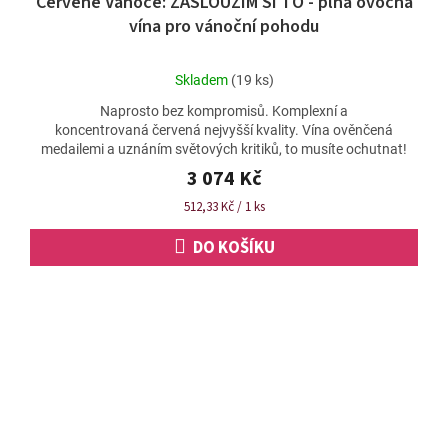
Červené Vánoce: ZASLOUŽÍM SI TO - plná ovocná
A
vína pro vánoční pohodu
R
M
Průměrné
Skladem
(19 ks)
A
hodnocení
Naprosto bez kompromisů. Komplexní a
produktu
koncentrovaná červená nejvyšší kvality. Vína ověnčená
je
medailemi a uznáním světových kritiků, to musíte ochutnat!
4,8
z
3 074 Kč
5
Měrná
512,33 Kč / 1 ks
hvězdiček.
cena:
DO KOŠÍKU