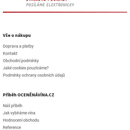
POSÍLÁME ELEKTRONICKY
Z
á
p
Vše o nákupu
a
t
Doprava a platby
í
Kontakt
Obchodní podmínky
Jaké cookies pouzíváme?
Podmínky ochrany osobních údajů
Příběh OCENĚNÁVÍNA.CZ
Náš příběh
Jak vybíráme vína
Hodnocení obchodu
Reference