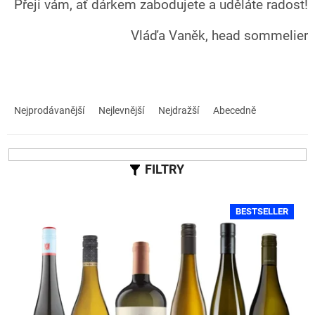
Přeji vám, ať dárkem zabodujete a uděláte radost!
Vláďa Vaněk, head sommelier
Ř
a
Nejprodávanější
Nejlevnější
Nejdražší
Abecedně
z
e
n
í
p
r
V
BESTSELLER
o
ý
d
p
u
i
k
s
t
p
ů
r
o