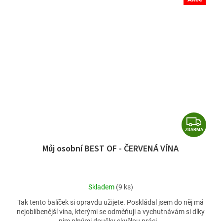
Z
ZDARMA
D
Můj osobní BEST OF - ČERVENÁ VÍNA
A
R
M
Průměrné
Skladem
(9 ks)
A
hodnocení
Tak tento balíček si opravdu užijete. Poskládal jsem do něj má
produktu
nejoblíbenější vína, kterými se odměňuji a vychutnávám si díky
je