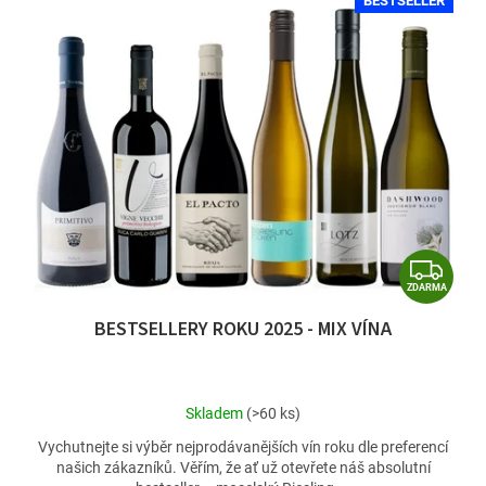
BESTSELLER
Z
ZDARMA
D
BESTSELLERY ROKU 2025 - MIX VÍNA
A
R
M
Průměrné
Skladem
(>60 ks)
A
hodnocení
Vychutnejte si výběr nejprodávanějších vín roku dle preferencí
produktu
našich zákazníků. Věřím, že ať už otevřete náš absolutní
je