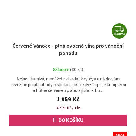
Z
ZDARMA
D
Červené Vánoce - plná ovocná vína pro vánoční
A
pohodu
R
M
Průměrné
Skladem
(30 ks)
A
hodnocení
Nejsou šumivá, nemůžete si je dát k rybě, ale nikdo vám
produktu
nevezme pocit pohody a spokojenosti, když popíjíte komplexní
je
a hutné červené u plápolajícího krbu...
4,9
z
1 959 Kč
5
Měrná
326,50 Kč / 1 ks
hvězdiček.
cena:
DO KOŠÍKU
Akce