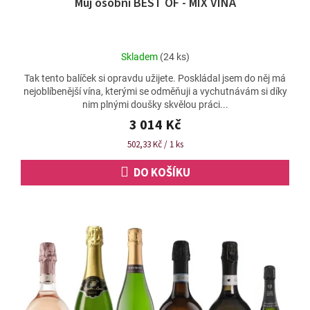
Můj osobní BEST OF - MIX VÍNA
A
R
M
Průměrné
Skladem
(24 ks)
A
hodnocení
Tak tento balíček si opravdu užijete. Poskládal jsem do něj má
produktu
nejoblíbenější vína, kterými se odměňuji a vychutnávám si díky
je
nim plnými doušky skvělou práci...
4,9
z
3 014 Kč
5
Měrná
502,33 Kč / 1 ks
hvězdiček.
cena:
DO KOŠÍKU