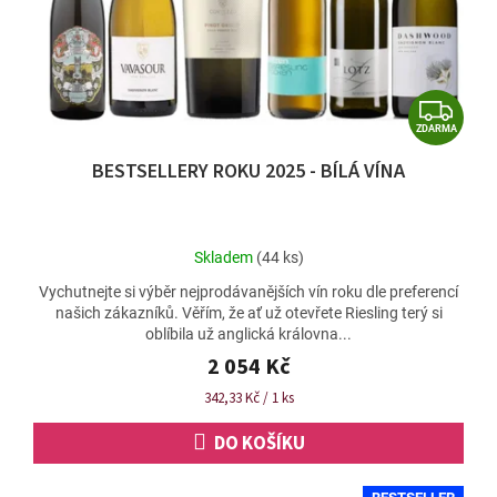
d
u
k
t
Z
ů
ZDARMA
D
BESTSELLERY ROKU 2025 - BÍLÁ VÍNA
A
R
M
Průměrné
Skladem
(44 ks)
A
hodnocení
Vychutnejte si výběr nejprodávanějších vín roku dle preferencí
produktu
našich zákazníků. Věřím, že ať už otevřete Riesling terý si
je
oblíbila už anglická královna...
5,0
z
2 054 Kč
5
Měrná
342,33 Kč / 1 ks
hvězdiček.
cena:
DO KOŠÍKU