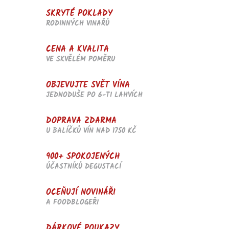
p
SKRYTÉ POKLADY
r
RODINNÝCH VINAŘŮ
v
k
y
CENA A KVALITA
v
VE SKVĚLÉM POMĚRU
ý
p
i
OBJEVUJTE SVĚT VÍNA
s
JEDNODUŠE PO 6-TI LAHVÍCH
u
DOPRAVA ZDARMA
U BALÍČKŮ VÍN NAD 1750 KČ
900+ SPOKOJENÝCH
ÚČASTNÍKŮ DEGUSTACÍ
OCEŇUJÍ NOVINÁŘI
A FOODBLOGEŘI
DÁRKOVÉ POUKAZY