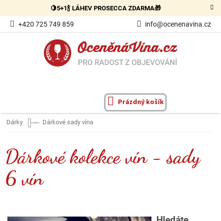
Přejít
🍋5+1🍾 LÁHEV PROSECCA ZDARMA🎁
na
obsah
+420 725 749 859
info@ocenenavina.cz
Prázdný košík
NÁKUPNÍ
KOŠÍK
Dárky
Dárkové sady vína
Dárkové kolekce vín - sady
6 vín
Hledáte