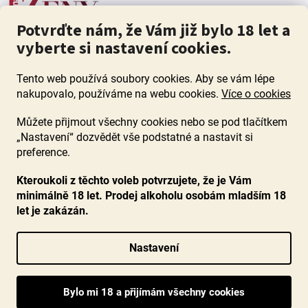
Potvrďte nám, že Vám již bylo 18 let a
vyberte si nastavení cookies.
Tento web používá soubory cookies. Aby se vám lépe
nakupovalo, používáme na webu cookies.
Více o cookies
Můžete přijmout všechny cookies nebo se pod tlačítkem
„Nastavení“ dozvědět vše podstatné a nastavit si
ZÁKAZ PRODEJE ALKOHOLU OSOBÁM MLADŠÍM 18 LET. Pijte s
mírou i když pijete s Mírou.
preference.
Kteroukoli z těchto voleb potvrzujete, že je Vám
minimálně 18 let. Prodej alkoholu osobám mladším 18
let je zakázán.
Vytvořil Shoptet
Nastavení
Copyright 2026
www.ocenenavina.cz
. Všechna práva vyhrazena.
Upravit nastavení cookies