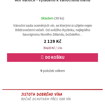
MIX Vánoce - vyladěno k vánočnímu menu
A
R
M
Průměrné
Skladem
(30 ks)
A
hodnocení
Vánoční sada oceněných vín, se kterými si užijete nejen
produktu
štědrovečerní večeři. Od svěžího Ryzlinku, nejlepšího
je
Sauvignonu Nového Zélandu, božského...
4,9
z
2 129 Kč
5
Měrná
354,83 Kč / 1 ks
hvězdiček.
cena:
DO KOŠÍKU
9
položek celkem
O
v
l
á
d
JISTOTA DOBRÉHO VÍNA
a
c
ROČNĚ OCHUTNÁM PŘES 1500 VÍN
í