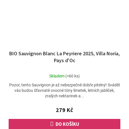
BIO Sauvignon Blanc La Peyriere 2025, Villa Noria,
Pays d'Oc
Průměrné
Skladem
(>60 ks)
hodnocení
Pozor, tento Sauvignon je až nebezpečně dobře pitelný! Svádět
produktu
vás budou šťavnatě ovocné tóny limetek, letních jablíček,
je
zralých nektarinek a...
3,8
z
5
279 Kč
hvězdiček.
DO KOŠÍKU