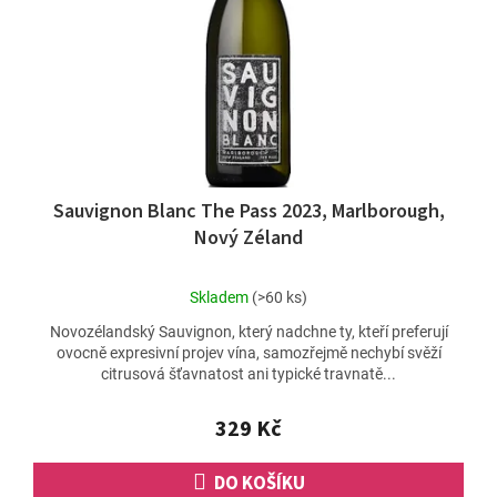
Sauvignon Blanc The Pass 2023, Marlborough,
Nový Zéland
Průměrné
Skladem
(>60 ks)
hodnocení
Novozélandský Sauvignon, který nadchne ty, kteří preferují
produktu
ovocně expresivní projev vína, samozřejmě nechybí svěží
je
citrusová šťavnatost ani typické travnatě...
5,0
z
5
329 Kč
hvězdiček.
DO KOŠÍKU