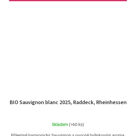
BIO Sauvignon blanc 2025, Raddeck, Rheinhessen
Skladem
(>60 ks)
Příjemně harmonický Sauvignon s ovocně bylinkovým aroma,