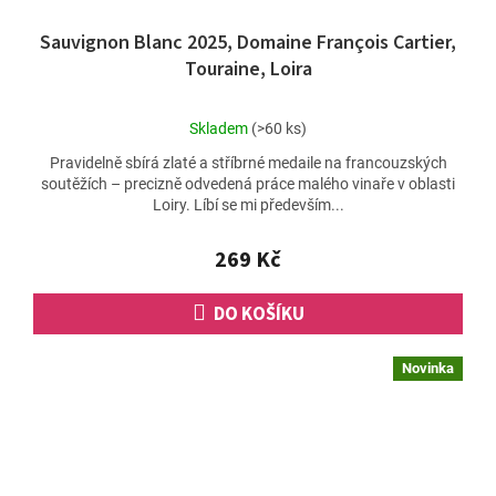
Sauvignon Blanc 2025, Domaine François Cartier,
Touraine, Loira
Průměrné
Skladem
(>60 ks)
hodnocení
Pravidelně sbírá zlaté a stříbrné medaile na francouzských
produktu
soutěžích – precizně odvedená práce malého vinaře v oblasti
je
Loiry. Líbí se mi především...
4,5
z
5
269 Kč
hvězdiček.
DO KOŠÍKU
Novinka