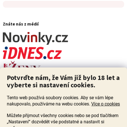
Znáte nás z médií
Potvrďte nám, že Vám již bylo 18 let a
vyberte si nastavení cookies.
Tento web používá soubory cookies. Aby se vám lépe
nakupovalo, používáme na webu cookies.
Více o cookies
Můžete přijmout všechny cookies nebo se pod tlačítkem
„Nastavení“ dozvědět vše podstatné a nastavit si
ZÁKAZ PRODEJE ALKOHOLU OSOBÁM MLADŠÍM 18 LET. Pijte s