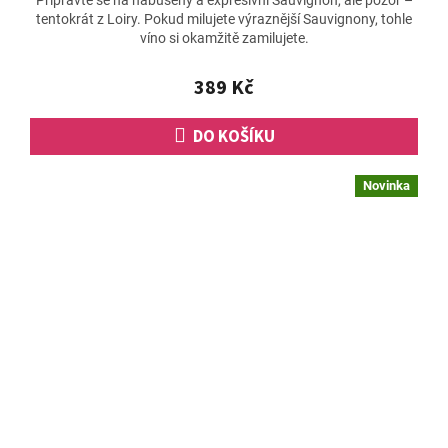
tentokrát z Loiry. Pokud milujete výraznější Sauvignony, tohle
víno si okamžitě zamilujete.
389 Kč
DO KOŠÍKU
Novinka