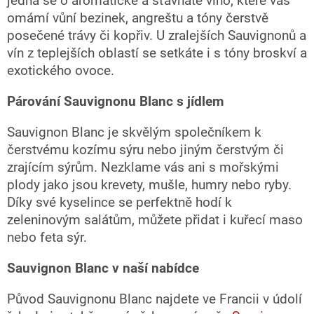
jedná se o aromatické a šťavnaté víno, které vás
ý
omámí vůní bezinek, angreštu a tóny čerstvě
p
i
posečené trávy či kopřiv. U zralejších Sauvignonů a
s
vín z teplejších oblastí se setkáte i s tóny broskví a
u
exotického ovoce.
Párování Sauvignonu Blanc s jídlem
Sauvignon Blanc je skvělým společníkem k
čerstvému kozímu sýru nebo jiným čerstvým či
zrajícím sýrům. Nezklame vás ani s mořskými
plody jako jsou krevety, mušle, humry nebo ryby.
Díky své kyselince se perfektně hodí k
zeleninovým salátům, můžete přidat i kuřecí maso
nebo feta sýr.
Sauvignon Blanc v naší nabídce
Původ Sauvignonu Blanc najdete ve Francii v údolí