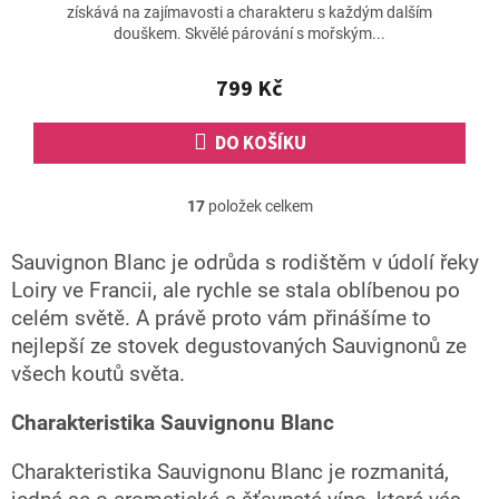
získává na zajímavosti a charakteru s každým dalším
douškem. Skvělé párování s mořským...
799 Kč
DO KOŠÍKU
17
položek celkem
O
v
l
Sauvignon Blanc je odrůda s rodištěm v údolí řeky
á
Loiry ve Francii, ale rychle se stala oblíbenou po
d
celém světě. A právě proto vám přinášíme to
a
c
nejlepší ze stovek degustovaných Sauvignonů ze
í
všech koutů světa.
p
r
Charakteristika Sauvignonu Blanc
v
k
y
Charakteristika Sauvignonu Blanc je rozmanitá,
v