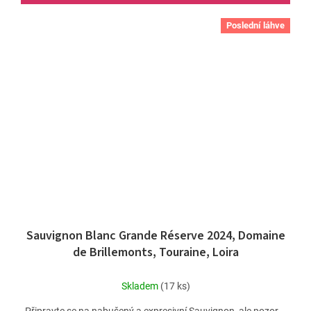
Poslední láhve
Sauvignon Blanc Grande Réserve 2024, Domaine
de Brillemonts, Touraine, Loira
Skladem
(17 ks)
Připravte se na nabušený a expresivní Sauvignon, ale pozor –