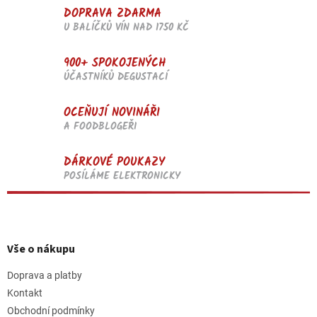
DOPRAVA ZDARMA
U BALÍČKŮ VÍN NAD 1750 KČ
900+ SPOKOJENÝCH
ÚČASTNÍKŮ DEGUSTACÍ
OCEŇUJÍ NOVINÁŘI
A FOODBLOGEŘI
DÁRKOVÉ POUKAZY
POSÍLÁME ELEKTRONICKY
Z
á
p
Vše o nákupu
a
t
Doprava a platby
í
Kontakt
Obchodní podmínky