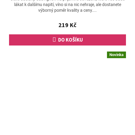
lákat k dalšímu napití, víno si na nic nehraje, ale dostanete
je
výborný poměr kvality a ceny....
5,0
z
5
219 Kč
hvězdiček.
DO KOŠÍKU
Novinka