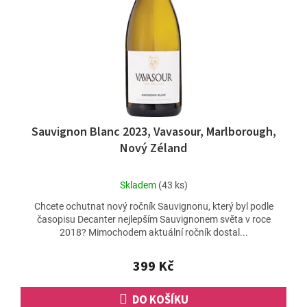
ů
r
o
d
u
k
t
ů
Sauvignon Blanc 2023, Vavasour, Marlborough,
Nový Zéland
Průměrné
Skladem
(43 ks)
hodnocení
Chcete ochutnat nový ročník Sauvignonu, který byl podle
produktu
časopisu Decanter nejlepším Sauvignonem světa v roce
je
2018? Mimochodem aktuální ročník dostal...
5,0
z
5
399 Kč
hvězdiček.
DO KOŠÍKU