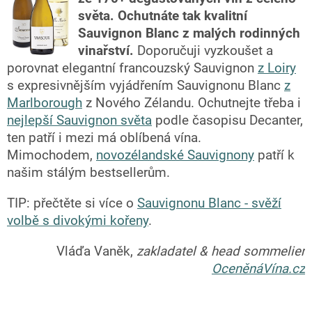
světa.
Ochutnáte tak kvalitní
Sauvignon Blanc z malých rodinných
vinařství.
Doporučuji vyzkoušet a
porovnat elegantní francouzský Sauvignon
z Loiry
s expresivnějším vyjádřením Sauvignonu Blanc
z
Marlborough
z Nového Zélandu. Ochutnejte třeba i
nejlepší Sauvignon světa
podle časopisu Decanter,
ten patří i mezi má oblíbená vína.
Mimochodem,
novozélandské Sauvignony
patří k
našim stálým bestsellerům.
TIP: přečtěte si více o
Sauvignonu Blanc - svěží
volbě s divokými kořeny
.
Vláďa Vaněk,
zakladatel & head sommelier
OceněnáVína.cz