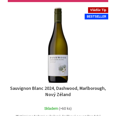
Vláďův Tip
BESTSELLER
Sauvignon Blanc 2024, Dashwood, Marlborough,
Nový Zéland
Průměrné
Skladem
(>60 ks)
hodnocení