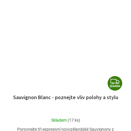
Z
ZDARMA
D
Sauvignon Blanc - poznejte vliv polohy a stylu
A
R
M
Průměrné
Skladem
(17 ks)
A
hodnocení
Porovnejte tři expresivní novozélandské Sauvignony z
produktu