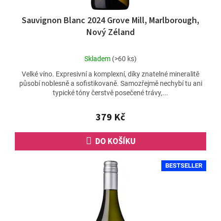
Sauvignon Blanc 2024 Grove Mill, Marlborough,
Nový Zéland
Průměrné
Skladem
(>60 ks)
hodnocení
Velké víno. Expresivní a komplexní, díky znatelné mineralitě
produktu
působí noblesně a sofistikovaně. Samozřejmě nechybí tu ani
je
typické tóny čerstvě posečené trávy,...
4,8
z
5
379 Kč
hvězdiček.
DO KOŠÍKU
BESTSELLER