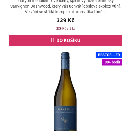
Zlatými medailemi ověnčený, špičkový novozélandský
produktu
Sauvignon Dashwood, který vás uchvátí doslova explozí vůní.
je
Ve vůni se střídá komplexní aromatika tónů...
4,8
z
339 Kč
5
Měrná
339 Kč / 1 ks
hvězdiček.
cena:
DO KOŠÍKU
BESTSELLER
90+ bodů