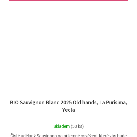
BIO Sauvignon Blanc 2025 Old hands, La Purisima,
Yecla
Průměrné
Skladem
(53 ks)
hodnocení
Čistě udělaný Sauvignon na příjemné osvěžení, které vás bude
produktu