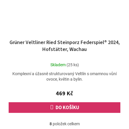
Grüner Veltliner Ried Steinporz Federspiel® 2024,
Hofstätter, Wachau
Průměrné
Skladem
(25 ks)
hodnocení
Komplexní a úžasně strukturovaný Veltlín s omamnou vůní
produktu
ovoce, květin a bylin.
je
5,0
z
469 Kč
5
hvězdiček.
DO KOŠÍKU
8
položek celkem
O