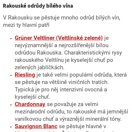
Rakouské odrůdy bílého vína
V Rakousku se pěstuje mnoho odrůd bílých vín,
mezi ty hlavní patří
Grüner Veltliner (Veltlínské zelené)
je
nejvýznamnější a nejrozšířenější bílou
odrůdou Rakouska. Charakteristickými rysy
rakouského Veltlínu je kyselejší chuť po
zelených jablíčkách.
Riesling
je také velmi populární odrůda, která
se pěstuje na většině viničních tratích.
Typická je pro něj intenzivní ovocná a
kyselejší chuť.
Chardonnay
se považuje za velmi
mezinárodní odrůdu, to rakouské má jemnější
vanilkovou chuť a výraznější minerální tóny.
Sauvignon Blanc
se pěstuje hlavně v