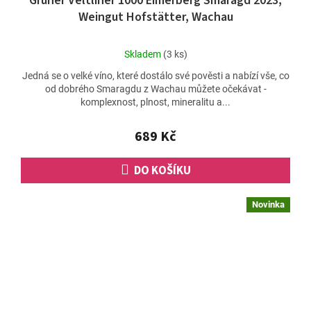
Grüner Veltliner 1000 Eimerberg Smaragd 2023,
Weingut Hofstätter, Wachau
Průměrné
Skladem
(3 ks)
hodnocení
Jedná se o velké víno, které dostálo své pověsti a nabízí vše, co
produktu
od dobrého Smaragdu z Wachau můžete očekávat -
je
komplexnost, plnost, mineralitu a...
4,7
z
5
689 Kč
hvězdiček.
DO KOŠÍKU
Novinka