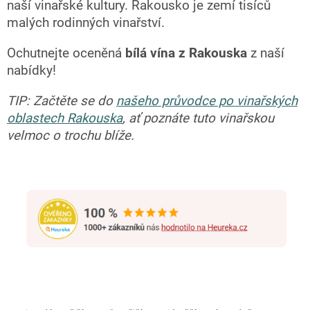
naší vinařské kultury. Rakousko je zemí tisíců
malých rodinných vinařství.
Ochutnejte oceněná
bílá vína z Rakouska
z naší
nabídky!
TIP: Začtěte se do
našeho průvodce po vinařských
oblastech Rakouska
, ať poznáte tuto vinařskou
velmoc o trochu blíže.
Ř