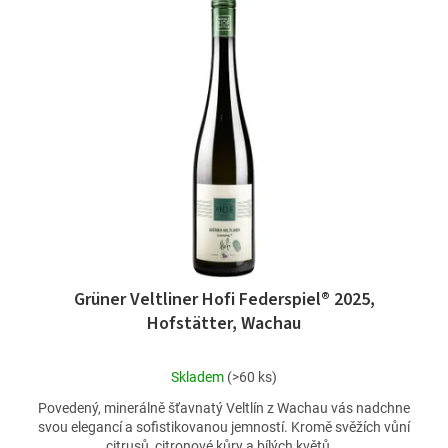
Grüner Veltliner Hofi Federspiel® 2025,
Hofstätter, Wachau
Průměrné
Skladem
(>60 ks)
hodnocení
Povedený, minerálně šťavnatý Veltlín z Wachau vás nadchne
produktu
svou elegancí a sofistikovanou jemností. Kromě svěžích vůní
je
citrusů, citronové kůry a bílých květů...