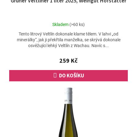
Grüner Veltliner 1 liter 2025, Weingut Hofstätter
Průměrné
Skladem
(>60 ks)
hodnocení
Tento litrový Veltlín dokonale klame tělem. V lahvi „od
produktu
minerálky“, jak ji překřtila manželka, se skrývá dokonale
je
osvěžující lehký Veltlín z Wachau. Navíc s...
4,5
z
5
259 Kč
hvězdiček.
DO KOŠÍKU