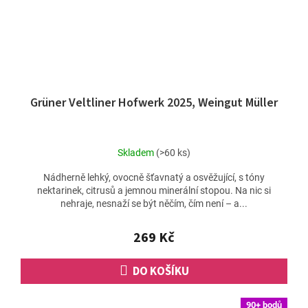
Grüner Veltliner Hofwerk 2025, Weingut Müller
Skladem
(>60 ks)
Nádherně lehký, ovocně šťavnatý a osvěžující, s tóny
nektarinek, citrusů a jemnou minerální stopou. Na nic si
nehraje, nesnaží se být něčím, čím není – a...
269 Kč
DO KOŠÍKU
90+ bodů