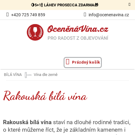
Přejít
🍋5+1🍾 LÁHEV PROSECCA ZDARMA🎁
na
obsah
+420 725 749 859
info@ocenenavina.cz
Prázdný košík
NÁKUPNÍ
KOŠÍK
BÍLÁ VÍNA
Vína dle země
Rakouská bílá vína
Rakouská bílá vína
staví na dlouhé rodinné tradici,
o které můžeme říct, že je základním kamenem i