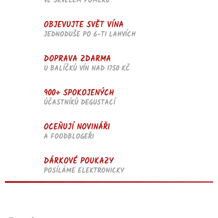
VE SKVĚLÉM POMĚRU
OBJEVUJTE SVĚT VÍNA
JEDNODUŠE PO 6-TI LAHVÍCH
DOPRAVA ZDARMA
U BALÍČKŮ VÍN NAD 1750 KČ
900+ SPOKOJENÝCH
ÚČASTNÍKŮ DEGUSTACÍ
OCEŇUJÍ NOVINÁŘI
A FOODBLOGEŘI
DÁRKOVÉ POUKAZY
POSÍLÁME ELEKTRONICKY
Z
á