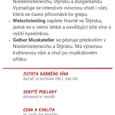
Niederösterreichu, Štýrsku a Burgenlandu.
Vyznačuje se intenzivní ovocnou chutí i vůní,
která se často přirovnává ke grepu.
Welschriesling
najdete hlavně ve Štýrsku,
jedná se o velmi lehké a osvěžující bílé víno s
vyšší kyselinkou.
Gelber Muskateller
se pěstuje především v
Niederösterreichu a Štýrsku. Má výraznou
květinovou vůni a chuť po muškátovém
oříšku.
JISTOTA DOBRÉHO VÍNA
ROČNĚ OCHUTNÁM PŘES 1500 VÍN
SKRYTÉ POKLADY
RODINNÝCH VINAŘŮ
CENA A KVALITA