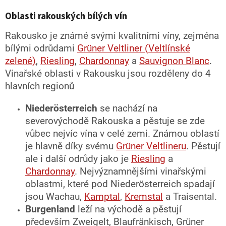
v
l
Oblasti rakouských bílých vín
á
d
Rakousko je známé svými kvalitními víny, zejména
a
bílými odrůdami
Grüner Veltliner (Veltlínské
c
zelené)
,
Riesling
,
Chardonnay
a
Sauvignon Blanc
.
í
p
Vinařské oblasti v Rakousku jsou rozděleny do 4
r
hlavních regionů
v
k
Niederösterreich
se nachází na
y
v
severovýchodě Rakouska a pěstuje se zde
ý
vůbec nejvíc vína v celé zemi. Známou oblastí
p
je hlavně díky svému
Grüner Veltlineru
. Pěstují
i
s
ale i další odrůdy jako je
Riesling
a
u
Chardonnay
. Nejvýznamnějšími vinařskými
oblastmi, které pod Niederösterreich spadají
jsou Wachau,
Kamptal
,
Kremstal
a Traisental.
Burgenland
leží na východě a pěstují
především Zweigelt, Blaufränkisch, Grüner