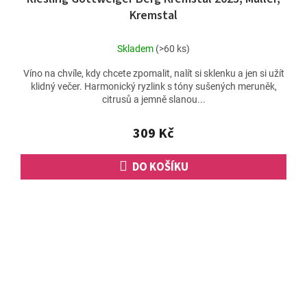
Kremstal
Skladem
(>60 ks)
Víno na chvíle, kdy chcete zpomalit, nalít si sklenku a jen si užít
klidný večer. Harmonický ryzlink s tóny sušených meruněk,
citrusů a jemně slanou...
309 Kč
DO KOŠÍKU