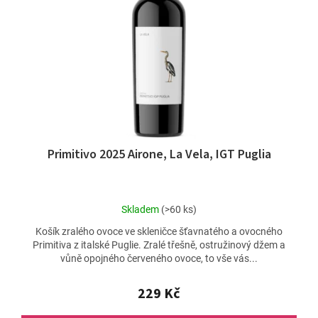
t
p
ů
r
o
d
u
k
t
ů
Primitivo 2025 Airone, La Vela, IGT Puglia
Průměrné
Skladem
(>60 ks)
hodnocení
Košík zralého ovoce ve skleničce šťavnatého a ovocného
produktu
Primitiva z italské Puglie. Zralé třešně, ostružinový džem a
je
vůně opojného červeného ovoce, to vše vás...
4,5
z
5
229 Kč
hvězdiček.