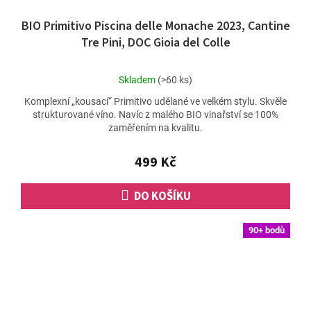
BIO Primitivo Piscina delle Monache 2023, Cantine
Tre Pini, DOC Gioia del Colle
Průměrné
Skladem
(>60 ks)
hodnocení
Komplexní „kousací“ Primitivo udělané ve velkém stylu. Skvěle
produktu
strukturované víno. Navíc z malého BIO vinařství se 100%
je
zaměřením na kvalitu.
5,0
z
5
499 Kč
hvězdiček.
DO KOŠÍKU
90+ bodů