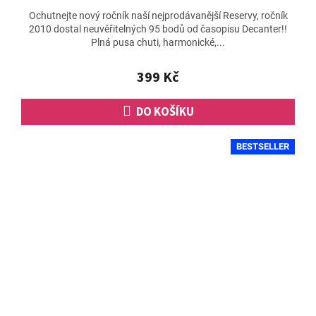
hodnocení
Ochutnejte nový ročník naší nejprodávanější Reservy, ročník
produktu
2010 dostal neuvěřitelných 95 bodů od časopisu Decanter!!
je
Plná pusa chuti, harmonické,...
4,7
z
5
399 Kč
hvězdiček.
DO KOŠÍKU
BESTSELLER