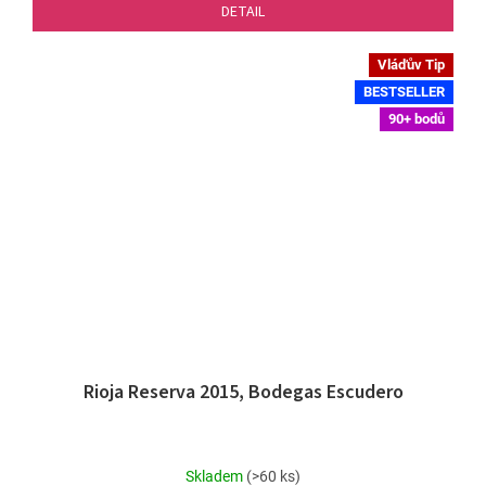
DETAIL
Vláďův Tip
BESTSELLER
90+ bodů
Rioja Reserva 2015, Bodegas Escudero
Průměrné
Skladem
(>60 ks)