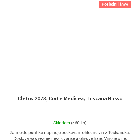
Poslední láhve
Cletus 2023, Corte Medicea, Toscana Rosso
Průměrné
Skladem
(>60 ks)
hodnocení
Za mě do puntíku naplňuje očekávání ohledně vín z Toskánska.
produktu
Doslova vás vezme mezi cypřiše a olivové háje. Víno je plné,
je