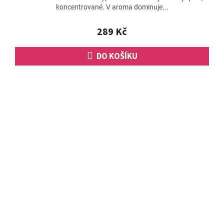
koncentrované. V aroma dominuje...
5,0
z
5
289 Kč
hvězdiček.
DO KOŠÍKU