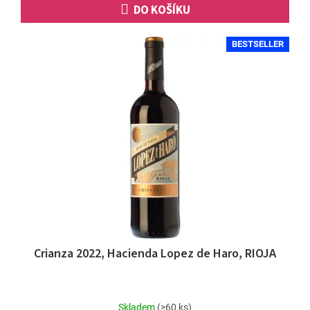
DO KOŠÍKU
BESTSELLER
Crianza 2022, Hacienda Lopez de Haro, RIOJA
Průměrné
Skladem
(>60 ks)