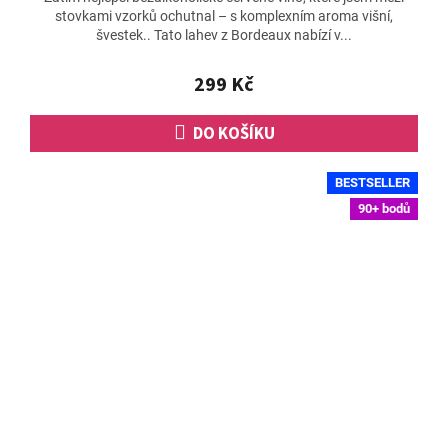
stovkami vzorků ochutnal – s komplexním aroma višní,
je
švestek.. Tato lahev z Bordeaux nabízí v...
5,0
z
5
299 Kč
hvězdiček.
DO KOŠÍKU
BESTSELLER
90+ bodů