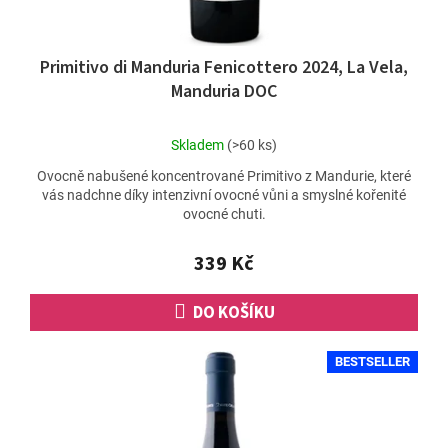
Primitivo di Manduria Fenicottero 2024, La Vela,
Manduria DOC
Průměrné
Skladem
(>60 ks)
hodnocení
Ovocně nabušené koncentrované Primitivo z Mandurie, které
produktu
vás nadchne díky intenzivní ovocné vůni a smyslné kořenité
je
ovocné chuti.
5,0
z
5
339 Kč
hvězdiček.
DO KOŠÍKU
BESTSELLER