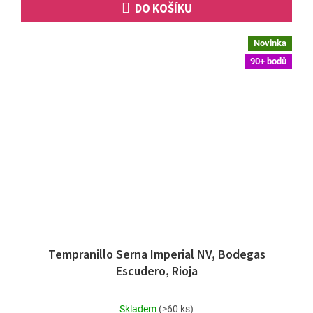
DO KOŠÍKU
Novinka
90+ bodů
Tempranillo Serna Imperial NV, Bodegas
Escudero, Rioja
Průměrné
Skladem
(>60 ks)