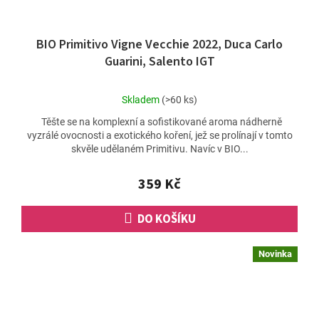
BIO Primitivo Vigne Vecchie 2022, Duca Carlo
Guarini, Salento IGT
Průměrné
Skladem
(>60 ks)
hodnocení
Těšte se na komplexní a sofistikované aroma nádherně
produktu
vyzrálé ovocnosti a exotického koření, jež se prolínají v tomto
je
skvěle udělaném Primitivu. Navíc v BIO...
4,8
z
5
359 Kč
hvězdiček.
DO KOŠÍKU
Novinka