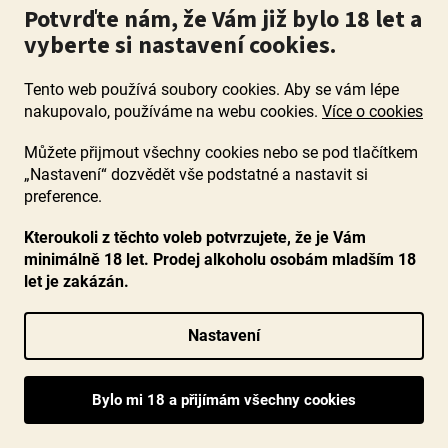
Potvrďte nám, že Vám již bylo 18 let a
90+ bodů
vyberte si nastavení cookies.
Tento web používá soubory cookies. Aby se vám lépe
nakupovalo, používáme na webu cookies.
Více o cookies
Můžete přijmout všechny cookies nebo se pod tlačítkem
„Nastavení“ dozvědět vše podstatné a nastavit si
preference.
Kteroukoli z těchto voleb potvrzujete, že je Vám
minimálně 18 let. Prodej alkoholu osobám mladším 18
let je zakázán.
BIO Primitivo Boemondo 2021, Duca Carlo Guarini,
Salento IGT
Nastavení
Průměrné
Skladem
(>60 ks)
hodnocení
Opravdu velké víno s komplexní vůní, chutí a nekonečně
produktu
dlouhou, ovocnou dochutí. Kousací víno s elegantním
je