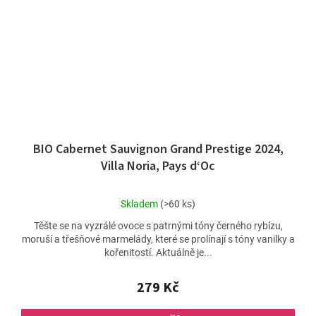
BIO Cabernet Sauvignon Grand Prestige 2024,
Villa Noria, Pays d‘Oc
Průměrné
Skladem
(>60 ks)
hodnocení
Těšte se na vyzrálé ovoce s patrnými tóny černého rybízu,
produktu
moruší a třešňové marmelády, které se prolínají s tóny vanilky a
je
kořenitostí. Aktuálně je...
4,8
z
5
279 Kč
hvězdiček.