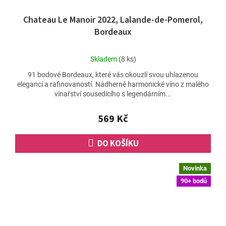
Chateau Le Manoir 2022, Lalande-de-Pomerol,
Bordeaux
Průměrné
Skladem
(8 ks)
hodnocení
91 bodové Bordeaux, které vás okouzlí svou uhlazenou
produktu
elegancí a rafinovaností. Nádherně harmonické víno z malého
je
vinařství sousedícího s legendárním...
5,0
z
5
569 Kč
hvězdiček.
DO KOŠÍKU
Novinka
90+ bodů