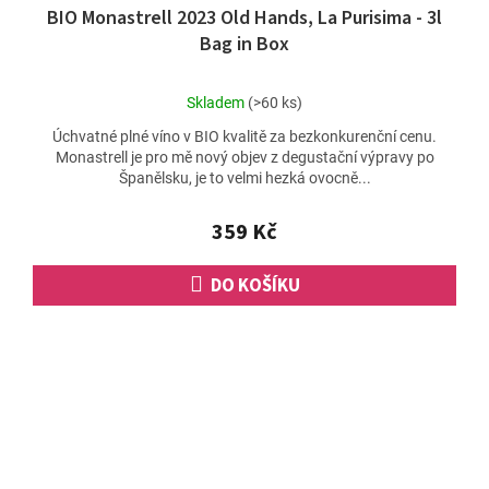
BIO Monastrell 2023 Old Hands, La Purisima - 3l
Bag in Box
Průměrné
Skladem
(>60 ks)
hodnocení
Úchvatné plné víno v BIO kvalitě za bezkonkurenční cenu.
produktu
Monastrell je pro mě nový objev z degustační výpravy po
je
Španělsku, je to velmi hezká ovocně...
4,4
z
5
359 Kč
hvězdiček.
DO KOŠÍKU