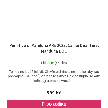
Primitivo di Manduria ARE 2023, Campi Deantera,
Manduria DOC
Skladem
(>60 ks)
Tohle víno je zážitek pít. Otevřete si víno a nechte ho, aby vás
překvapilo – 91 bodů, které se neskrývají, ale postupně se vám
odhalují vrstva po vrstvě....
399 Kč
DO KOŠÍKU