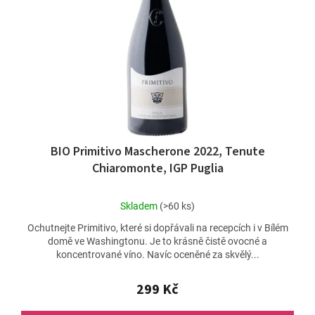
BIO Primitivo Mascherone 2022, Tenute
Chiaromonte, IGP Puglia
Průměrné
Skladem
(>60 ks)
hodnocení
Ochutnejte Primitivo, které si dopřávali na recepcích i v Bílém
produktu
domě ve Washingtonu. Je to krásně čistě ovocné a
je
koncentrované víno. Navíc oceněné za skvělý...
4,7
z
5
299 Kč
hvězdiček.