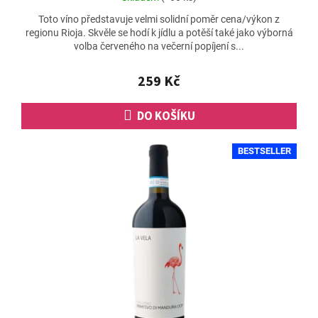
hodnocení
Toto víno představuje velmi solidní poměr cena/výkon z
produktu
regionu Rioja. Skvěle se hodí k jídlu a potěší také jako výborná
je
volba červeného na večerní popíjení s...
4,7
z
5
259 Kč
hvězdiček.
DO KOŠÍKU
BESTSELLER