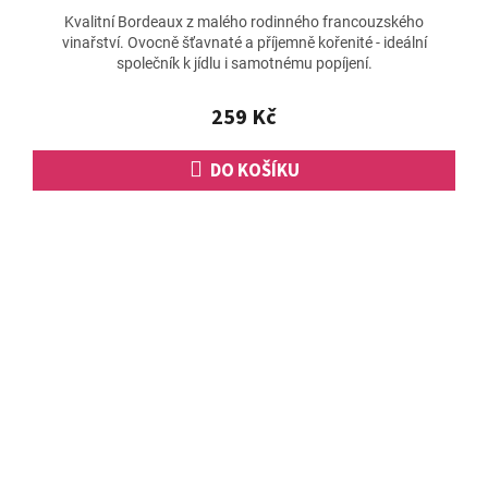
hodnocení
Kvalitní Bordeaux z malého rodinného francouzského
produktu
vinařství. Ovocně šťavnaté a příjemně kořenité - ideální
je
společník k jídlu i samotnému popíjení.
5,0
z
5
259 Kč
hvězdiček.
DO KOŠÍKU