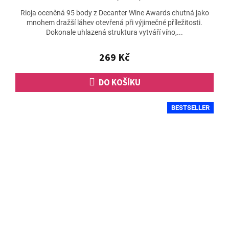
hodnocení
Rioja oceněná 95 body z Decanter Wine Awards chutná jako
produktu
mnohem dražší láhev otevřená při výjimečné příležitosti.
je
Dokonale uhlazená struktura vytváří víno,...
5,0
z
5
269 Kč
hvězdiček.
DO KOŠÍKU
BESTSELLER