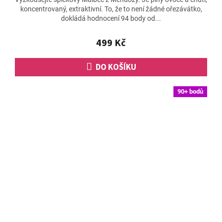
produktu
koncentrovaný, extraktivní. To, že to není žádné ořezávátko,
je
dokládá hodnocení 94 body od...
4,9
z
5
499 Kč
hvězdiček.
DO KOŠÍKU
90+ bodů