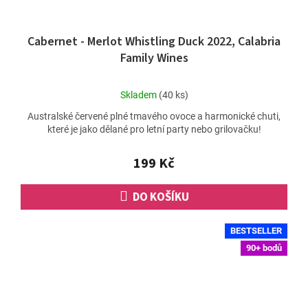
Cabernet - Merlot Whistling Duck 2022, Calabria
Family Wines
Průměrné
Skladem
(40 ks)
hodnocení
Australské červené plné tmavého ovoce a harmonické chuti,
produktu
které je jako dělané pro letní party nebo grilovačku!
je
5,0
z
199 Kč
5
hvězdiček.
DO KOŠÍKU
BESTSELLER
90+ bodů