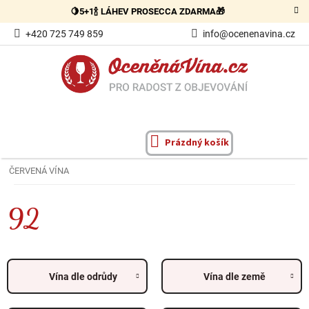
Přejít
🍋5+1🍾 LÁHEV PROSECCA ZDARMA🎁
na
obsah
+420 725 749 859
info@ocenenavina.cz
Prázdný košík
NÁKUPNÍ
KOŠÍK
ČERVENÁ VÍNA
92
Vína dle odrůdy
Vína dle země