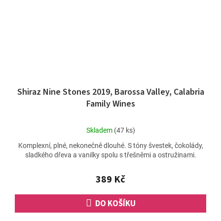
Shiraz Nine Stones 2019, Barossa Valley, Calabria
Family Wines
Průměrné
Skladem
(47 ks)
hodnocení
Komplexní, plné, nekonečně dlouhé. S tóny švestek, čokolády,
produktu
sladkého dřeva a vanilky spolu s třešněmi a ostružinami.
je
4,8
z
389 Kč
5
hvězdiček.
DO KOŠÍKU