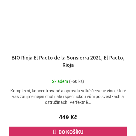
BIO Rioja El Pacto de la Sonsierra 2021, El Pacto,
Rioja
Průměrné
Skladem
(>60 ks)
hodnocení
Komplexní, koncentrované a opravdu velké červené víno, které
produktu
vás zaujme nejen chutí, ale i specifickou vůní po švestkách a
je
ostružinách. Perfektně...
5,0
z
5
449 Kč
hvězdiček.
DO KOŠÍKU