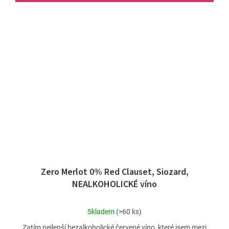
Zero Merlot 0% Red Clauset, Siozard,
NEALKOHOLICKÉ víno
Průměrné
Skladem
(>60 ks)
hodnocení
Zatím nejlepší bezalkoholické červené víno, které jsem mezi
produktu