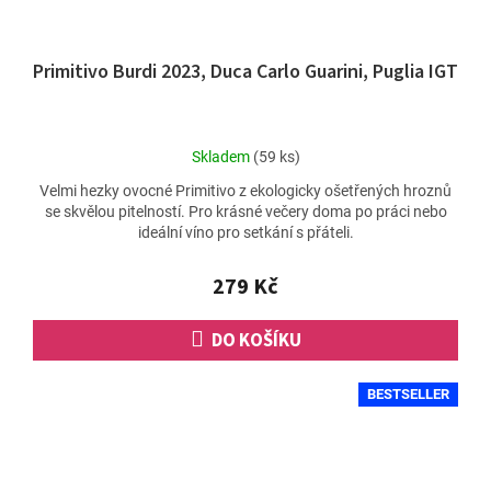
Primitivo Burdi 2023, Duca Carlo Guarini, Puglia IGT
Průměrné
Skladem
(59 ks)
hodnocení
Velmi hezky ovocné Primitivo z ekologicky ošetřených hroznů
produktu
se skvělou pitelností. Pro krásné večery doma po práci nebo
je
ideální víno pro setkání s přáteli.
4,5
z
5
279 Kč
hvězdiček.
DO KOŠÍKU
BESTSELLER