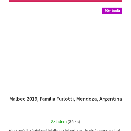
90+ bodů
Malbec 2019, Familia Furlotti, Mendoza, Argentina
Průměrné
Skladem
(36 ks)
hodnocení
Vyzkoušejte špičkový Malbec z Mendozy. Je plný ovoce a chuti,