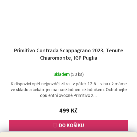
Primitivo Contrada Scappagrano 2023, Tenute
Chiaromonte, IGP Puglia
Průměrné
Skladem
(33 ks)
hodnocení
K dispozici opět nejpozději zítra - v pátek 12.6. - vína už máme
produktu
ve skladu a čekám jen na naskladnění skladníkem. Ochutnejte
je
opulentní ovocné Primitivo z...
5,0
z
5
499 Kč
hvězdiček.
DO KOŠÍKU