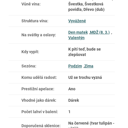
Vůně vína
:
Švestka, Švestková
povidla, Dřevo (dub)
Struktura vína
:
Vyvážené
Den matek
,
MDŽ (8. 3.)
,
Na svátky a oslavy
:
Valentýn
K pití teď, bude se
Kdy vypít
:
zlepšovat
Sezóna
:
Podzim
,
Zima
Komu udělá radost
:
Už se trochu vyzná
Prestižní apelace
:
Ano
Vhodné jako dárek
:
Dárek
Počet lahví v balení
:
1
Na červené (tvar tulipán -
Doporučená sklenice
: