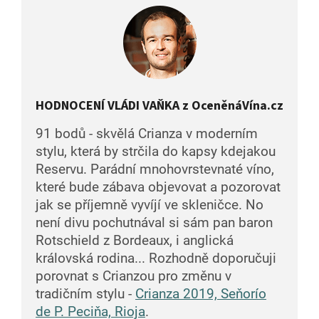
HODNOCENÍ VLÁDI VAŇKA z OceněnáVína.cz
91 bodů - skvělá Crianza v moderním
stylu, která by strčila do kapsy kdejakou
Reservu. Parádní mnohovrstevnaté víno,
které bude zábava objevovat a pozorovat
jak se příjemně vyvíjí ve skleničce. No
není divu pochutnával si sám pan baron
Rotschield z Bordeaux, i anglická
královská rodina... Rozhodně doporučuji
porovnat s Crianzou pro změnu v
tradičním stylu -
Crianza 2019, Seňorío
de P. Peciňa, Rioja
.