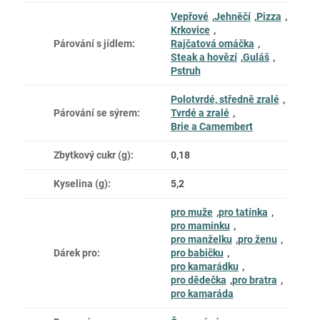
Vepřové
,
Jehněčí
,
Pizza
,
Krkovice
,
Párování s jídlem
:
Rajčatová omáčka
,
Steak a hovězí
,
Guláš
,
Pstruh
Polotvrdé, středně zralé
,
Párování se sýrem
:
Tvrdé a zralé
,
Brie a Camembert
Zbytkový cukr (g)
:
0,18
Kyselina (g)
:
5,2
pro muže
,
pro tatínka
,
pro maminku
,
pro manželku
,
pro ženu
,
Dárek pro
:
pro babičku
,
pro kamarádku
,
pro dědečka
,
pro bratra
,
pro kamaráda