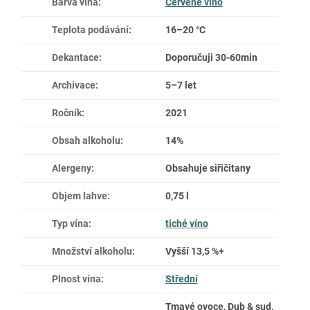
Barva vína
:
Červené víno
Teplota podávání
:
16–20 °C
Dekantace
:
Doporučuji 30-60min
Archivace
:
5–7 let
Ročník
:
2021
Obsah alkoholu
:
14%
Alergeny
:
Obsahuje siřičitany
Objem lahve
:
0,75 l
Typ vína
:
tiché víno
Množství alkoholu
:
Vyšší 13,5 %+
Plnost vína
:
Střední
Tmavé ovoce, Dub & sud,