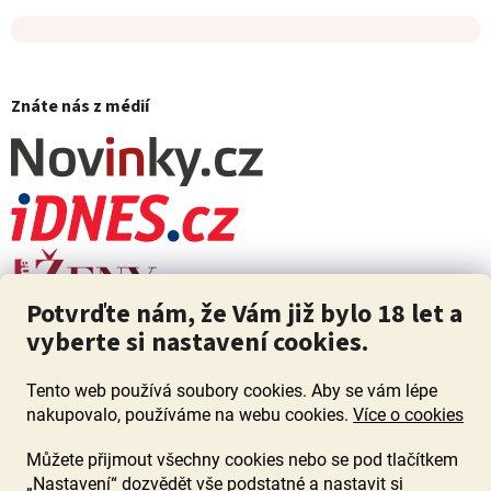
Znáte nás z médií
Potvrďte nám, že Vám již bylo 18 let a
vyberte si nastavení cookies.
Tento web používá soubory cookies. Aby se vám lépe
nakupovalo, používáme na webu cookies.
Více o cookies
Můžete přijmout všechny cookies nebo se pod tlačítkem
„Nastavení“ dozvědět vše podstatné a nastavit si
ZÁKAZ PRODEJE ALKOHOLU OSOBÁM MLADŠÍM 18 LET. Pijte s