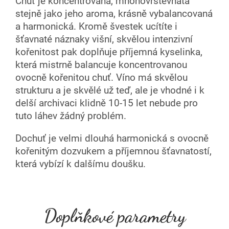
Chuť je koncentrovaná, mnohovrstevnatá
stejně jako jeho aroma, krásně vybalancovaná
a harmonická. Kromě švestek ucítíte i
šťavnaté náznaky višní, skvělou intenzivní
kořenitost pak doplňuje příjemná kyselinka,
která mistrně balancuje koncentrovanou
ovocně kořenitou chuť. Víno má skvělou
strukturu a je skvělé už teď, ale je vhodné i k
delší archivaci klidně 10-15 let nebude pro
tuto láhev žádný problém.
Dochuť je velmi dlouhá harmonická s ovocně
kořenitým dozvukem a příjemnou šťavnatostí,
která vybízí k dalšímu doušku.
Doplňkové parametry