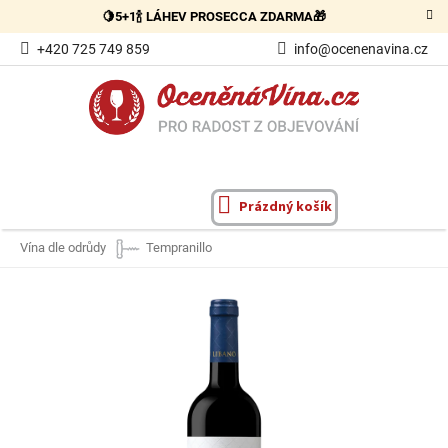
Přejít
🍋5+1🍾 LÁHEV PROSECCA ZDARMA🎁
na
obsah
+420 725 749 859
info@ocenenavina.cz
Prázdný košík
NÁKUPNÍ
KOŠÍK
Vína dle odrůdy
Tempranillo