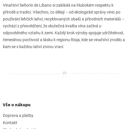
Vinařství Señorío de Líbano si zakládá na hlubokém respektu k
přírodě a tradici. Všechno, co dělají – od ekologické správy vinic po
používání lehčích lahví, recyklovaných obalů a přírodních materiálů –
vychází z přesvědčení, že skutečná kvalita vína začíná u
odpovědného vztahu k zemi. Každý krok výroby spojuje udržitelnost,
řemeslnou poctivost a lásku k regionu Rioja, kde se vinařství zrodilo a
kam se s každou lahví znovu vrací.
Z
á
p
Vše o nákupu
a
t
Doprava a platby
í
Kontakt