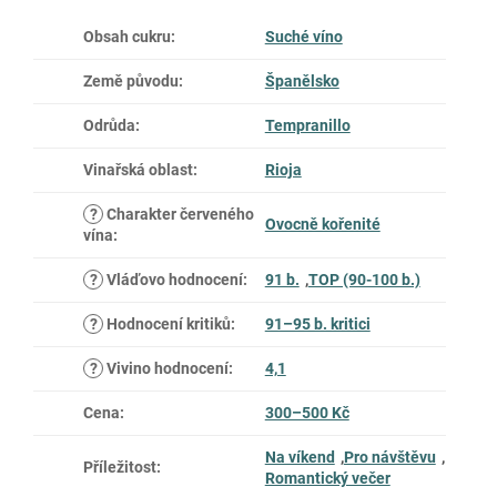
Obsah cukru
:
Suché víno
Země původu
:
Španělsko
Odrůda
:
Tempranillo
Vinařská oblast
:
Rioja
?
Charakter červeného
Ovocně kořenité
vína
:
?
Vláďovo hodnocení
:
91 b.
,
TOP (90-100 b.)
?
Hodnocení kritiků
:
91–95 b. kritici
?
Vivino hodnocení
:
4,1
Cena
:
300–500 Kč
Na víkend
,
Pro návštěvu
,
Příležitost
:
Romantický večer