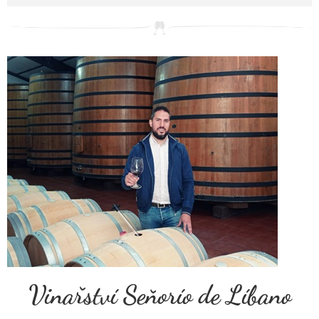
Vinařství Seňorío de Líbano