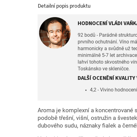
Detailní popis produktu
HODNOCENÍ VLÁDI VAŇKA
92 bodů - Parádně struktur
prvního ochutnání. Víno má 
harmonicky a svůdně už teď,
minimálně 5-7 let archivace.
lahví tohoto skvostného vína
Toskánsko ve skleničce.
DALŠÍ OCENĚNÍ KVALITY 
4,2 - Vivino hodnocen
Aroma je komplexní a koncentrované s
podobě třešní, višní, ostružin a švestek
dubového sudu, náznaky fialek a černé