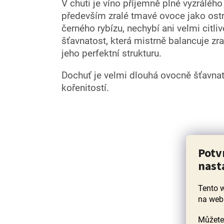
V chuti je víno příjemně plné vyzrálého
především zralé tmavé ovoce jako ostruž
černého rybízu, nechybí ani velmi citl
šťavnatost, která mistrně balancuje zr
jeho perfektní strukturu.
Dochuť je velmi dlouhá ovocně šťavna
kořenitostí.
Potv
nast
Tento 
na web
Můžete 