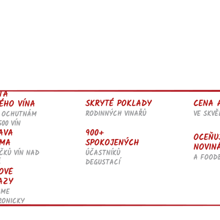
TA
SKRYTÉ POKLADY
CENA 
ÉHO VÍNA
RODINNÝCH VINAŘŮ
VE SKV
 OCHUTNÁM
500 VÍN
AVA
900+
OCEŇU
MA
SPOKOJENÝCH
NOVIN
ČKŮ VÍN NAD
ÚČASTNÍKŮ
A FOOD
Č
DEGUSTACÍ
OVÉ
AZY
ÁME
RONICKY