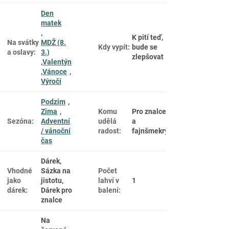
Den
matek
,
K pití teď,
Na svátky
MDŽ (8.
Kdy vypít
:
bude se
a oslavy
:
3.)
zlepšovat
,
Valentýn
,
Vánoce
,
Výročí
Podzim
,
Zima
,
Komu
Pro znalce
Sezóna
:
Adventní
udělá
a
/ vánoční
radost
:
fajnšmekry
čas
Dárek,
Vhodné
Sázka na
Počet
jako
jistotu,
lahví v
1
dárek
:
Dárek pro
balení
:
znalce
Na