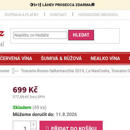
🍋5+1🍾 LÁHEV PROSECCA ZDARMA🎁
DOPRAVA A PLATBY
KONTAKT
HODNOCENÍ OBCHODU
HLEDAT
ČERVENÁ VÍNA
ŠUMIVÁ & RŮŽOVÁ
NEALKO VÍNA
ovese
Toscano Rosso Saltamacchia 2019, La NasCosta, Toscano I
699 Kč
577,69 Kč bez DPH
Měrná
Skladem
(49 ks)
cena:
Můžeme doručit do:
11.8.2026
PŘIDAT DO KOŠÍKU