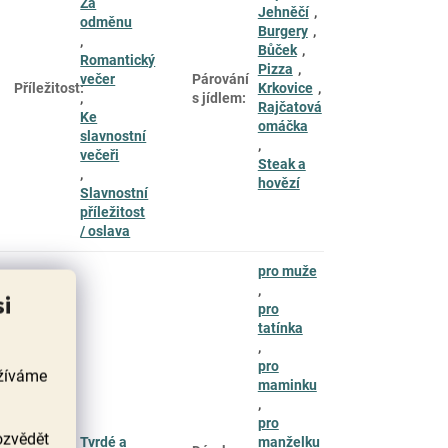
Za
Jehněčí
,
odměnu
Burgery
,
,
Bůček
,
Romantický
Pizza
,
večer
Párování
Příležitost
:
Krkovice
,
,
s jídlem
:
Rajčatová
Ke
omáčka
slavnostní
,
večeři
Steak a
,
hovězí
Slavnostní
příležitost
/ oslava
pro muže
,
si
pro
tatínka
,
pro
užíváme
maminku
,
pro
ozvědět
Párování
Tvrdé a
manželku