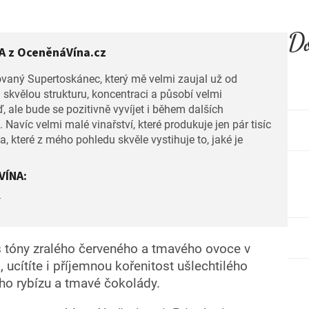
Do
 z OceněnáVína.cz
ovaný Supertoskánec, který mě velmi zaujal už od
skvělou strukturu, koncentraci a působí velmi
 ale bude se pozitivně vyvíjet i během dalších
 Navíc velmi malé vinařství, které produkuje jen pár tisíc
, které z mého pohledu skvěle vystihuje to, jaké je
VÍNA:
í
 tóny zralého červeného a tmavého ovoce v
, ucítíte i příjemnou kořenitost ušlechtilého
ho rybízu a tmavé čokolády.