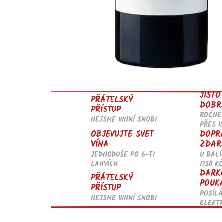
JISTO
PŘÁTELSKÝ
DOBR
PŘÍSTUP
ROČNĚ
NEJSME VINNÍ SNOBI
PŘES 1
OBJEVUJTE SVĚT
DOPR
VÍNA
ZDAR
JEDNODUŠE PO 6-TI
U BALÍ
LAHVÍCH
1750 K
DÁRK
PŘÁTELSKÝ
POUK
PŘÍSTUP
POSÍL
NEJSME VINNÍ SNOBI
ELEKT