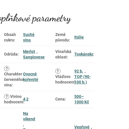
plňkové parametry
Obsah
Suché
Země
Itálie
cukru
:
víno
původu
:
Merlot
,
Vinařská
Odrůda
:
Toskánsko
Sangiovese
oblast
:
?
?
92 b.
,
Charakter
Ovocně
Vláďovo
TOP (90-
červeného
kořenité
hodnocení
100 b.)
:
vína
:
?
Vivino
500–
4,2
Cena
:
hodnocení
:
1000 Kč
Na
víkend
,
Vepřové
,