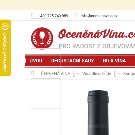
Přejít
na
obsah
+420 725 749 859
info@ocenenavina.cz
ÚVOD
DEGUSTAČNÍ SADY
BÍLÁ VÍNA
Domů
ČERVENÁ VÍNA
Vína dle odrůdy
Sangi