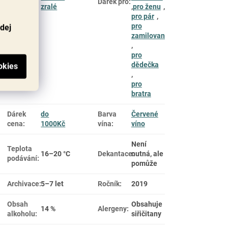
Dárek pro
:
se sýrem
:
zralé
,
pro ženu
,
pro pár
,
pro
odej
zamilované
,
pro
dědečka
,
pro
bratra
Dárek
do
Barva
Červené
cena
:
1000Kč
vína
:
víno
Není
Teplota
16–20 °C
Dekantace
nutná, ale
:
podávání
:
pomůže
Archivace
:
5–7 let
Ročník
:
2019
Obsah
Obsahuje
14 %
Alergeny
:
alkoholu
:
siřičitany