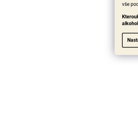
vše pod
Kterouk
alkoho
Nast