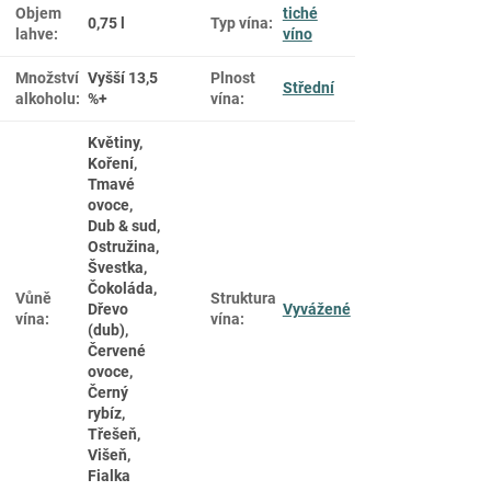
Objem
tiché
0,75 l
Typ vína
:
lahve
:
víno
Množství
Vyšší 13,5
Plnost
Střední
alkoholu
:
%+
vína
:
Květiny,
Koření,
Tmavé
ovoce,
Dub & sud,
Ostružina,
Švestka,
Čokoláda,
Vůně
Struktura
Dřevo
Vyvážené
vína
:
vína
:
(dub),
Červené
ovoce,
Černý
rybíz,
Třešeň,
Višeň,
Fialka