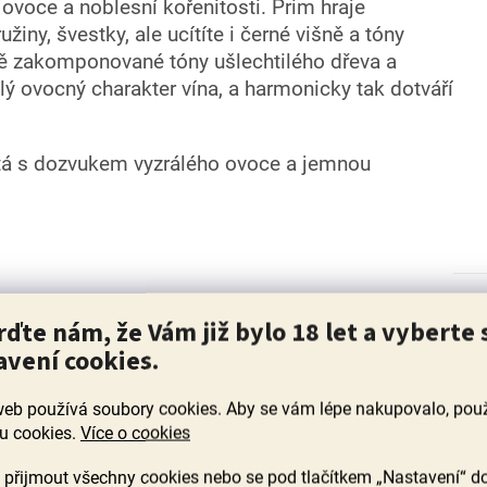
 ovoce a noblesní kořenitosti. Prim hraje
iny, švestky, ale ucítíte i černé višně a tóny
ivě zakomponované tóny ušlechtilého dřeva a
alý ovocný charakter vína, a harmonicky tak dotváří
tá s dozvukem vyzrálého ovoce a jemnou
rďte nám, že Vám již bylo 18 let a vyberte 
avení cookies.
web používá soubory cookies. Aby se vám lépe nakupovalo, po
u cookies.
Více o cookies
přijmout všechny cookies nebo se pod tlačítkem „Nastavení“ d