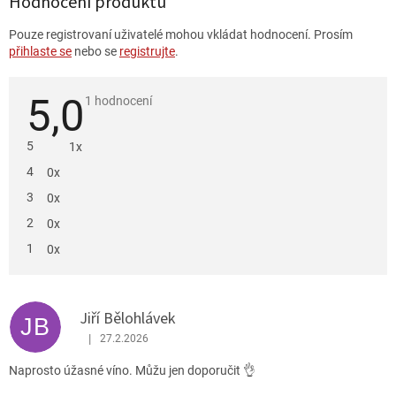
Hodnocení produktu
Pouze registrovaní uživatelé mohou vkládat hodnocení. Prosím
přihlaste se
nebo se
registrujte
.
5,0
Průměrné
1 hodnocení
hodnocení
produktu
je
5
1x
5,0
z
4
0x
5
hvězdiček.
3
0x
2
0x
1
0x
V
ý
Jiří Bělohlávek
p
JB
i
|
27.2.2026
Hodnocení produktu je 5 z 5 hvězdiček.
s
Naprosto úžasné víno. Můžu jen doporučit 👌
h
o