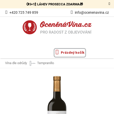
Přejít
🍋5+1🍾 LÁHEV PROSECCA ZDARMA🎁
na
obsah
+420 725 749 859
info@ocenenavina.cz
Prázdný košík
NÁKUPNÍ
KOŠÍK
Vína dle odrůdy
Tempranillo