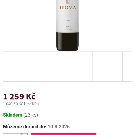
1 259 Kč
1 040,50 Kč bez DPH
Měrná
Skladem
(23 ks)
cena:
Můžeme doručit do:
10.8.2026