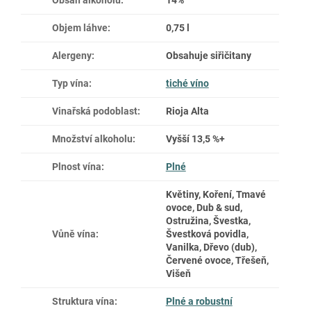
Objem láhve
:
0,75 l
Alergeny
:
Obsahuje siřičitany
Typ vína
:
tiché víno
Vinařská podoblast
:
Rioja Alta
Množství alkoholu
:
Vyšší 13,5 %+
Plnost vína
:
Plné
Květiny, Koření, Tmavé
ovoce, Dub & sud,
Ostružina, Švestka,
Vůně vína
:
Švestková povidla,
Vanilka, Dřevo (dub),
Červené ovoce, Třešeň,
Višeň
Struktura vína
:
Plné a robustní