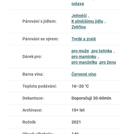
oslava
Jehněčí
,
Párování s jídlem
:
K plnějšímu jídlu
,
Zvěřina
Párování se sýrem
:
Tvrdé a zralé
pro muže
,
pro tatínka
,
Dárek pro
:
pro maminku
,
pro manželku
,
pro ženu
Barva vína
:
Červené víno
Teplota podávání
:
16–20 °C
Dekantace
:
Doporučuji 30-60min
Archivace
:
10+ let
Ročník
:
2021
Obsah alkoholu
:
14%