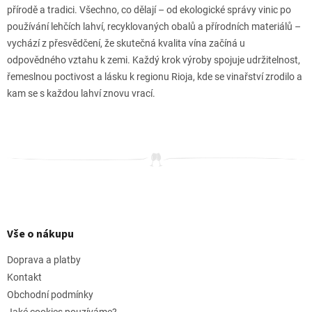
přírodě a tradici. Všechno, co dělají – od ekologické správy vinic po
používání lehčích lahví, recyklovaných obalů a přírodních materiálů –
vychází z přesvědčení, že skutečná kvalita vína začíná u
odpovědného vztahu k zemi. Každý krok výroby spojuje udržitelnost,
řemeslnou poctivost a lásku k regionu Rioja, kde se vinařství zrodilo a
kam se s každou lahví znovu vrací.
Z
á
p
Vše o nákupu
a
t
Doprava a platby
í
Kontakt
Obchodní podmínky