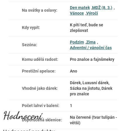
Den matek
,
MDŽ (8. 3.)
,
Na svátky a oslavy
:
Vánoce
,
Výročí
K pití teď, bude se
Kdy vypít
:
zlepšovat
Podzim
,
Zima
,
Sezóna
:
Adventní / vánoční čas
Komu udělá radost
:
Pro znalce a fajnšmekry
Prestižní apelace
:
Ano
Dárek, Luxusní dárek,
Vhodné jako dárek
:
Sázka na jistotu, Dárek
pro znalce
Počet lahví v balení
:
1
Na červené (tvar tulipán -
Doporučená sklenice
:
větší)