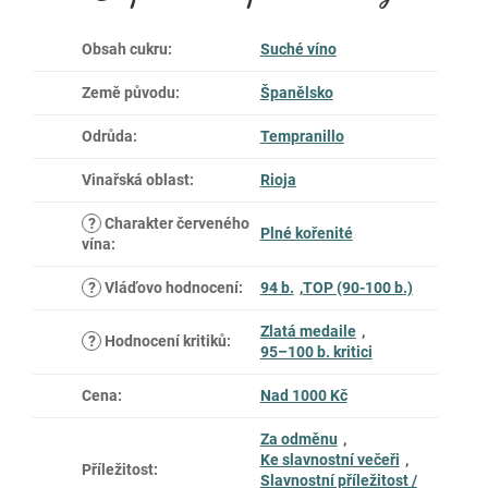
Obsah cukru
:
Suché víno
Země původu
:
Španělsko
Odrůda
:
Tempranillo
Vinařská oblast
:
Rioja
?
Charakter červeného
Plné kořenité
vína
:
?
Vláďovo hodnocení
:
94 b.
,
TOP (90-100 b.)
Zlatá medaile
,
?
Hodnocení kritiků
:
95–100 b. kritici
Cena
:
Nad 1000 Kč
Za odměnu
,
Ke slavnostní večeři
,
Příležitost
:
Slavnostní příležitost /