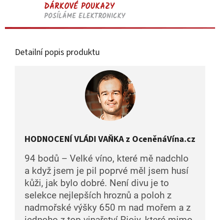
DÁRKOVÉ POUKAZY
POSÍLÁME ELEKTRONICKY
Detailní popis produktu
HODNOCENÍ VLÁDI VAŇKA z OceněnáVína.cz
94 bodů – Velké víno, které mě nadchlo
a když jsem je pil poprvé měl jsem husí
kůži, jak bylo dobré. Není divu je to
selekce nejlepších hroznů a poloh z
nadmořské výšky 650 m nad mořem a z
jednoho z top vinařství Riojy, které mimo