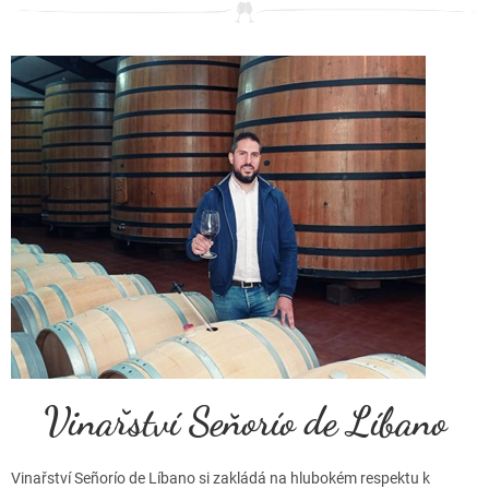
d
n
o
c
e
n
í
Vinařství Seňorío de Líbano
Vinařství Señorío de Líbano si zakládá na hlubokém respektu k