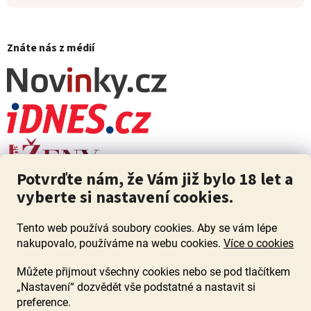
Znáte nás z médií
Potvrďte nám, že Vám již bylo 18 let a
vyberte si nastavení cookies.
Tento web používá soubory cookies. Aby se vám lépe
nakupovalo, používáme na webu cookies.
Více o cookies
Můžete přijmout všechny cookies nebo se pod tlačítkem
„Nastavení“ dozvědět vše podstatné a nastavit si
ZÁKAZ PRODEJE ALKOHOLU OSOBÁM MLADŠÍM 18 LET. Pijte s
mírou i když pijete s Mírou.
preference.