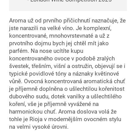
Aroma už od prvního přičichnutí naznačuje, že
jste narazili na velké víno. Je komplexní,
koncentrované, mnohovrstevnaté a už z
prvotního dojmu bych jej chtěl mít jako
parfém. Na nose ucítíte kupu
koncentrovaného ovoce v podobě zralých
švestek, třešním, višní a ostružin, objevují se i
typické povidlové tóny a náznaky květinové
vůně. Ovocná koncentrovaná aromatická chuť
je příjemně doplněna o ušlechtilou kořenitost
dubového sudu, dotek vanilky a ušlechtilého
koření, vše je příjemně vyvážené na
harmonickou chuť. Aroma doslova volá že
tohle je Rioja v modernějším ovocném stylu
na velmi vysoké úrovni.