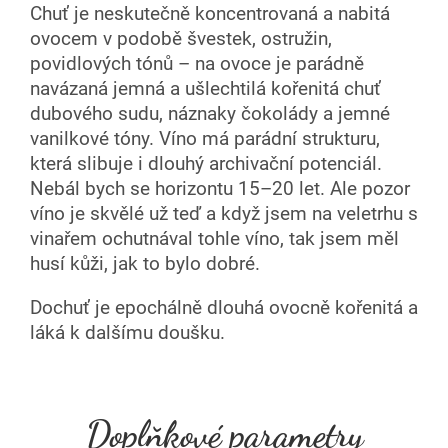
Chuť je neskutečně koncentrovaná a nabitá
ovocem v podobě švestek, ostružin,
povidlových tónů – na ovoce je parádně
navázaná jemná a ušlechtilá kořenitá chuť
dubového sudu, náznaky čokolády a jemné
vanilkové tóny. Víno má parádní strukturu,
která slibuje i dlouhý archivační potenciál.
Nebál bych se horizontu 15–20 let. Ale pozor
víno je skvělé už teď a když jsem na veletrhu s
vinařem ochutnával tohle víno, tak jsem měl
husí kůži, jak to bylo dobré.
Dochuť je epochálně dlouhá ovocně kořenitá a
láká k dalšímu doušku.
Doplňkové parametry