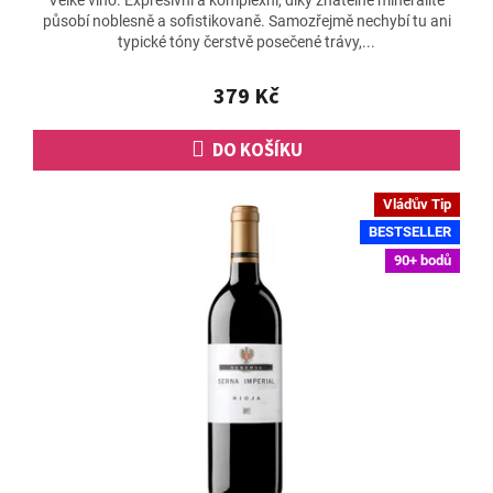
Velké víno. Expresivní a komplexní, díky znatelné mineralitě
produktu
působí noblesně a sofistikovaně. Samozřejmě nechybí tu ani
je
typické tóny čerstvě posečené trávy,...
4,8
z
5
379 Kč
hvězdiček.
DO KOŠÍKU
Vláďův Tip
BESTSELLER
90+ bodů