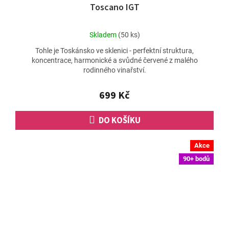
Toscano IGT
Průměrné
Skladem
(50 ks)
hodnocení
Tohle je Toskánsko ve sklenici - perfektní struktura,
produktu
koncentrace, harmonické a svůdné červené z malého
je
rodinného vinařství.
5,0
z
5
699 Kč
hvězdiček.
DO KOŠÍKU
Akce
90+ bodů