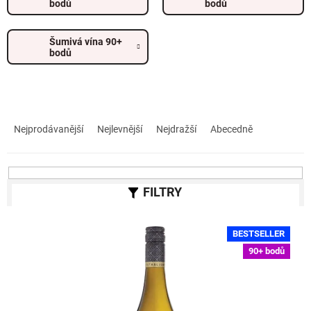
bodů
bodů
Šumivá vína 90+
bodů
Ř
a
Nejprodávanější
Nejlevnější
Nejdražší
Abecedně
z
e
n
í
p
r
V
o
BESTSELLER
ý
d
90+ bodů
p
u
i
k
s
t
p