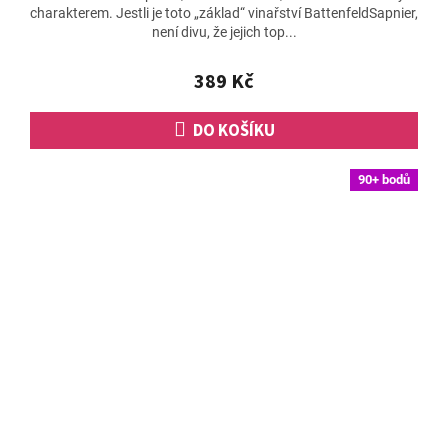
charakterem. Jestli je toto „základ“ vinařství BattenfeldSapnier,
je
není divu, že jejich top...
4,8
z
5
389 Kč
hvězdiček.
DO KOŠÍKU
90+ bodů