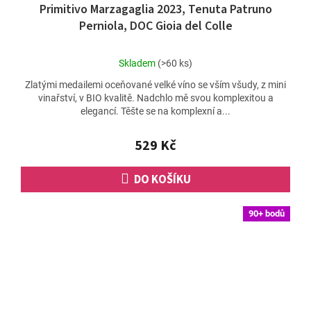
Primitivo Marzagaglia 2023, Tenuta Patruno
Perniola, DOC Gioia del Colle
Průměrné
Skladem
(>60 ks)
hodnocení
Zlatými medailemi oceňované velké víno se vším všudy, z mini
produktu
vinařství, v BIO kvalitě. Nadchlo mě svou komplexitou a
je
elegancí. Těšte se na komplexní a...
5,0
z
5
529 Kč
hvězdiček.
DO KOŠÍKU
90+ bodů