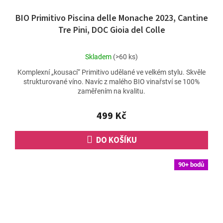
BIO Primitivo Piscina delle Monache 2023, Cantine
Tre Pini, DOC Gioia del Colle
Průměrné
Skladem
(>60 ks)
hodnocení
Komplexní „kousací“ Primitivo udělané ve velkém stylu. Skvěle
produktu
strukturované víno. Navíc z malého BIO vinařství se 100%
je
zaměřením na kvalitu.
5,0
z
5
499 Kč
hvězdiček.
DO KOŠÍKU
90+ bodů