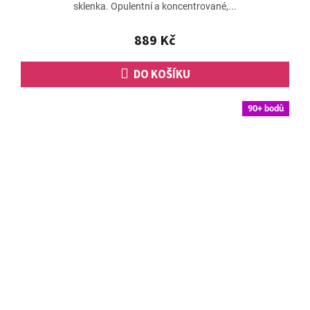
sklenka. Opulentní a koncentrované,...
889 Kč
DO KOŠÍKU
90+ bodů