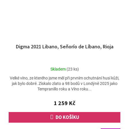
Digma 2021 Libano, Seňorío de Líbano, Rioja
Průměrné
Skladem
(23 ks)
hodnocení
Velké víno, ze kterého jsme měl při prvním ochutnání husí kůži,
produktu
jak bylo dobré. Získalo zlato a 98 bodů v Londýně 2025 jako
je
Tempranillo roku a Víno roku...
5,0
z
5
1 259 Kč
hvězdiček.
DO KOŠÍKU