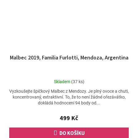
Malbec 2019, Familia Furlotti, Mendoza, Argentina
Průměrné
Skladem
(37 ks)
hodnocení
Vyzkoušejte špičkový Malbec z Mendozy. Je plný ovoce a chuti,
produktu
koncentrovaný, extraktivní. To, že to není žádné ořezávátko,
je
dokládá hodnocení 94 body od...
4,9
z
5
499 Kč
hvězdiček.
DO KOŠÍKU