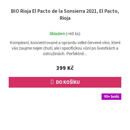
BIO Rioja El Pacto de la Sonsierra 2021, El Pacto,
Rioja
Průměrné
Skladem
(>60 ks)
hodnocení
Komplexní, koncentrované a opravdu velké červené víno, které
produktu
vás zaujme nejen chutí, ale i specifickou vůní po švestkách a
je
ostružinách. Perfektně...
5,0
z
5
399 Kč
hvězdiček.
DO KOŠÍKU
90+ bodů