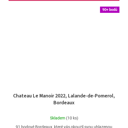
90+ bodů
Chateau Le Manoir 2022, Lalande-de-Pomerol,
Bordeaux
Průměrné
Skladem
(10 ks)
hodnocení
91 bodové Bordeaux, které vás okouzlí svou uhlazenou
produktu