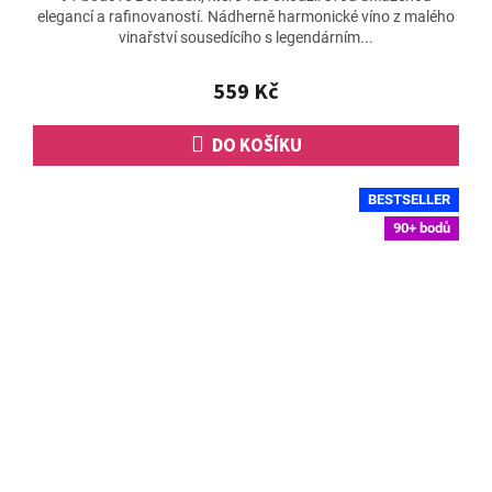
elegancí a rafinovaností. Nádherně harmonické víno z malého
je
vinařství sousedícího s legendárním...
5,0
z
5
559 Kč
hvězdiček.
DO KOŠÍKU
BESTSELLER
90+ bodů