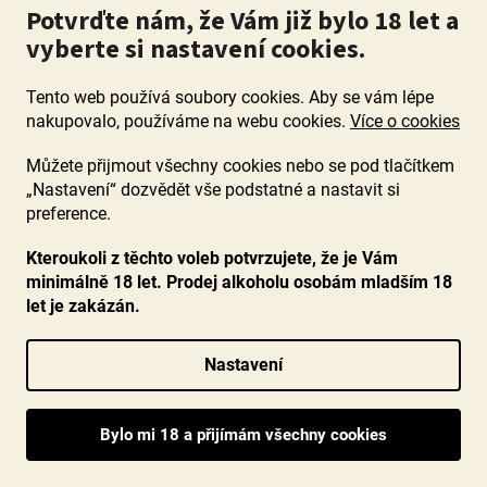
Potvrďte nám, že Vám již bylo 18 let a
vyberte si nastavení cookies.
Tento web používá soubory cookies. Aby se vám lépe
nakupovalo, používáme na webu cookies.
Více o cookies
Můžete přijmout všechny cookies nebo se pod tlačítkem
„Nastavení“ dozvědět vše podstatné a nastavit si
preference.
Kteroukoli z těchto voleb potvrzujete, že je Vám
minimálně 18 let. Prodej alkoholu osobám mladším 18
let je zakázán.
BIO Chateauneuf-du-Pape Clos du Roi 2021,
Chateau Gigognan
Nastavení
Průměrné
Momentálně nedostupné
hodnocení
Oceněné 95 body od Wine Enthusiast! Parádní, komplexní,
produktu
ovocně kořenité až opulentní, ale jednoznačně mistrně
je
vyvážené. Jedná se velké víno a rozhodně...
5,0