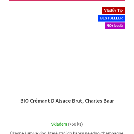
Vláďův Tip
BESTSELLER
90+ bodů
BIO Crémant D'Alsace Brut, Charles Baur
Průměrné
Skladem
(>60 ks)
hodnocení
Úžasné šumivé víno, které strčí do kapsy nejedno Champagne,