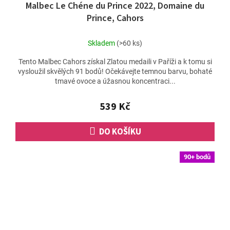
Malbec Le Chéne du Prince 2022, Domaine du
Prince, Cahors
Skladem
(>60 ks)
Tento Malbec Cahors získal Zlatou medaili v Paříži a k tomu si
vysloužil skvělých 91 bodů! Očekávejte temnou barvu, bohaté
tmavé ovoce a úžasnou koncentraci...
539 Kč
DO KOŠÍKU
90+ bodů