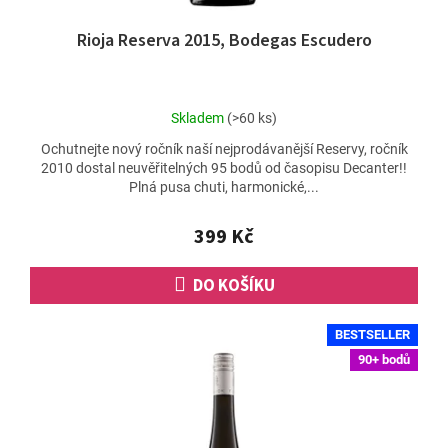
Rioja Reserva 2015, Bodegas Escudero
Průměrné
Skladem
(>60 ks)
hodnocení
Ochutnejte nový ročník naší nejprodávanější Reservy, ročník
produktu
2010 dostal neuvěřitelných 95 bodů od časopisu Decanter!!
je
Plná pusa chuti, harmonické,...
4,7
z
5
399 Kč
hvězdiček.
DO KOŠÍKU
BESTSELLER
90+ bodů