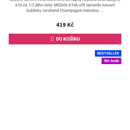
produktu
a to za 1/2 jeho ceny. Můžete si tak užít opravdu luxusní
je
bublinky vyrobené Champagne metodou....
4,6
z
5
419 Kč
hvězdiček.
DO KOŠÍKU
BESTSELLER
90+ bodů