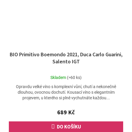
BIO Primitivo Boemondo 2021, Duca Carlo Guarini,
Salento IGT
Průměrné
Skladem
(>60 ks)
hodnocení
Opravdu velké víno s komplexní vůní, chutí a nekonečně
produktu
dlouhou, ovocnou dochutí. Kousací víno s elegantním
je
projevem, u kterého si plně vychutnáte každou...
4,6
z
5
689 Kč
hvězdiček.
DO KOŠÍKU