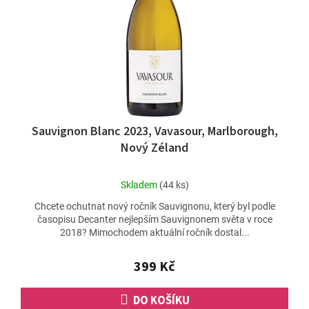
ů
r
o
d
u
k
t
ů
Sauvignon Blanc 2023, Vavasour, Marlborough,
Nový Zéland
Průměrné
Skladem
(44 ks)
hodnocení
Chcete ochutnat nový ročník Sauvignonu, který byl podle
produktu
časopisu Decanter nejlepším Sauvignonem světa v roce
je
2018? Mimochodem aktuální ročník dostal...
5,0
z
5
399 Kč
hvězdiček.
DO KOŠÍKU