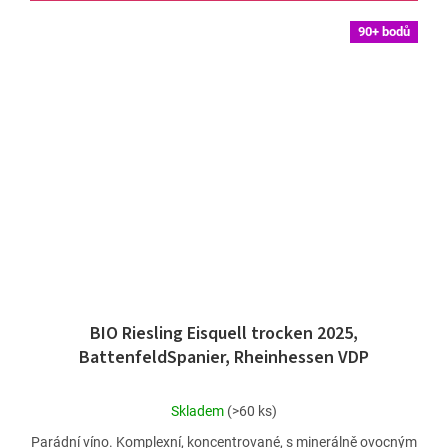
90+ bodů
BIO Riesling Eisquell trocken 2025,
BattenfeldSpanier, Rheinhessen VDP
Průměrné
Skladem
(>60 ks)
hodnocení
Parádní víno. Komplexní, koncentrované, s minerálně ovocným
produktu