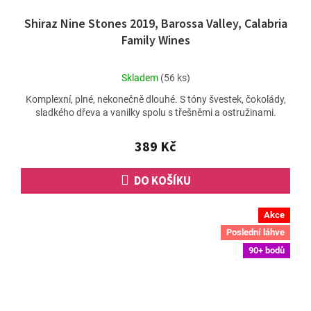
Shiraz Nine Stones 2019, Barossa Valley, Calabria
Family Wines
Průměrné
Skladem
(56 ks)
hodnocení
Komplexní, plné, nekonečně dlouhé. S tóny švestek, čokolády,
produktu
sladkého dřeva a vanilky spolu s třešněmi a ostružinami.
je
4,8
z
389 Kč
5
hvězdiček.
DO KOŠÍKU
Akce
Poslední láhve
90+ bodů