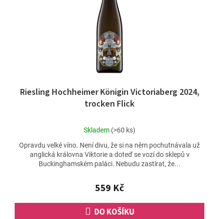
Riesling Hochheimer Königin Victoriaberg 2024,
trocken Flick
Průměrné
Skladem
(>60 ks)
hodnocení
Opravdu velké víno. Není divu, že si na něm pochutnávala už
produktu
anglická královna Viktorie a doteď se vozí do sklepů v
je
Buckinghamském paláci. Nebudu zastírat, že...
4,7
z
5
559 Kč
hvězdiček.
DO KOŠÍKU