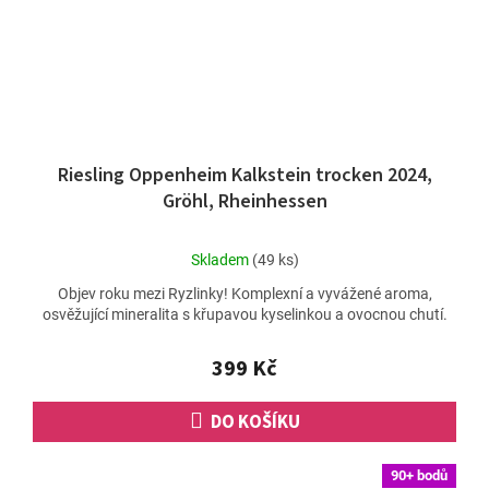
Riesling Oppenheim Kalkstein trocken 2024,
Gröhl, Rheinhessen
Průměrné
Skladem
(49 ks)
hodnocení
Objev roku mezi Ryzlinky! Komplexní a vyvážené aroma,
produktu
osvěžující mineralita s křupavou kyselinkou a ovocnou chutí.
je
5,0
z
399 Kč
5
hvězdiček.
DO KOŠÍKU
90+ bodů