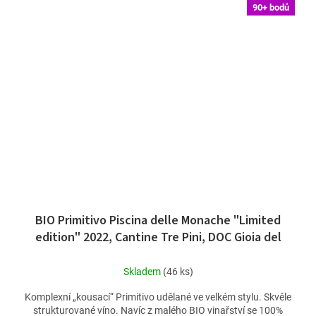
90+ bodů
BIO Primitivo Piscina delle Monache "Limited
edition" 2022, Cantine Tre Pini, DOC Gioia del
Colle
Skladem
(46 ks)
Komplexní „kousací“ Primitivo udělané ve velkém stylu. Skvěle
strukturované víno. Navíc z malého BIO vinařství se 100%