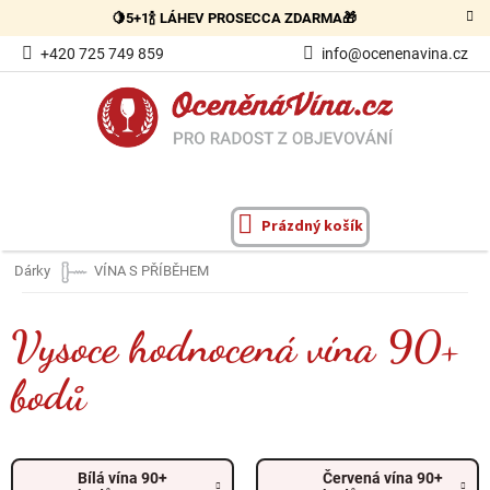
Přejít
🍋5+1🍾 LÁHEV PROSECCA ZDARMA🎁
na
obsah
+420 725 749 859
info@ocenenavina.cz
Prázdný košík
NÁKUPNÍ
KOŠÍK
Dárky
VÍNA S PŘÍBĚHEM
Vysoce hodnocená vína 90+
bodů
Bílá vína 90+
Červená vína 90+