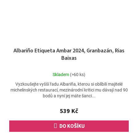
Albariño Etiqueta Ambar 2024, Granbazán, Rias
Baixas
Průměrné
Skladem
(>60 ks)
hodnocení
Vyzkoušejte vyšší řadu Albariña, kterou si oblíbili majitelé
produktu
michelinských restaurací, mezinárodní kritici mu dávají nad 90
je
bodů a nyní jej máte šanci...
5,0
z
5
539 Kč
hvězdiček.
DO KOŠÍKU