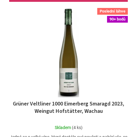
Poslední láhve
90+ bodů
Grüner Veltliner 1000 Eimerberg Smaragd 2023,
Weingut Hofstätter, Wachau
Průměrné
Skladem
(4 ks)
hodnocení