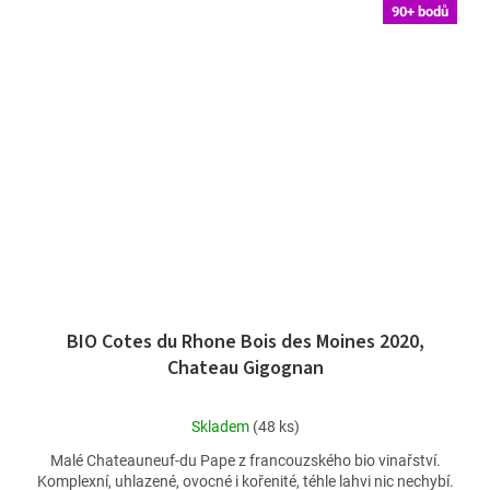
90+ bodů
BIO Cotes du Rhone Bois des Moines 2020,
Chateau Gigognan
Průměrné
Skladem
(48 ks)
hodnocení
Malé Chateauneuf-du Pape z francouzského bio vinařství.
produktu
Komplexní, uhlazené, ovocné i kořenité, téhle lahvi nic nechybí.
je