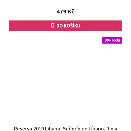
z
5
479 Kč
hvězdiček.
DO KOŠÍKU
90+ bodů
Reserva 2019 Libano, Seňorío de Líbano, Rioja