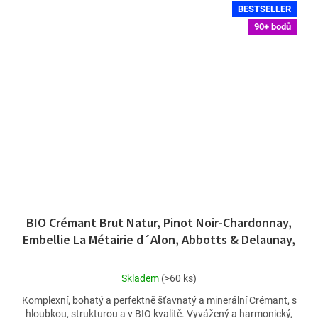
BESTSELLER
90+ bodů
BIO Crémant Brut Natur, Pinot Noir-Chardonnay,
Embellie La Métairie d´Alon, Abbotts & Delaunay,
Limoux
Průměrné
Skladem
(>60 ks)
hodnocení
Komplexní, bohatý a perfektně šťavnatý a minerální Crémant, s
produktu
hloubkou, strukturou a v BIO kvalitě. Vyvážený a harmonický,
je