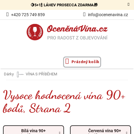
Přejít
🍋5+1🍾 LÁHEV PROSECCA ZDARMA🎁
na
obsah
+420 725 749 859
info@ocenenavina.cz
Prázdný košík
NÁKUPNÍ
KOŠÍK
Dárky
VÍNA S PŘÍBĚHEM
Vysoce hodnocená vína 90+
bodů
, Strana 2
Bílá vína 90+
Červená vína 90+