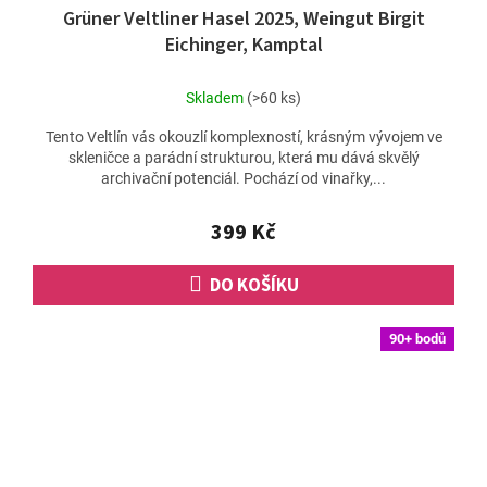
Grüner Veltliner Hasel 2025, Weingut Birgit
Eichinger, Kamptal
Skladem
(>60 ks)
Tento Veltlín vás okouzlí komplexností, krásným vývojem ve
skleničce a parádní strukturou, která mu dává skvělý
archivační potenciál. Pochází od vinařky,...
399 Kč
DO KOŠÍKU
90+ bodů