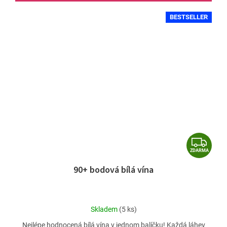
BESTSELLER
Z
ZDARMA
D
90+ bodová bílá vína
A
R
M
Průměrné
Skladem
(5 ks)
A
hodnocení
Nejlépe hodnocená bílá vína v jednom balíčku! Každá láhev
produktu