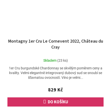
Montagny 1er Cru Le Cornevent 2022, Château du
Cray
Průměrné
Skladem
(23 ks)
hodnocení
1er Cru burgundské Chardonnay se skvělým poměrem ceny a
produktu
kvality. Velmi elegantně integrovaný dubový sud se snoubí se
je
šťavnatou ovocností. Víno je velmi...
5,0
z
5
829 Kč
hvězdiček.
DO KOŠÍKU