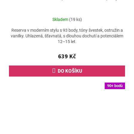
Skladem
(19 ks)
Reserva v moderním stylu s 93 body, tóny švestek, ostružin a
vanilky. Uhlazená, šťavnatá, s dlouhou dochutí a potenciálem
12–15 let.
639 Kč
DO KOŠÍKU
90+ bodů