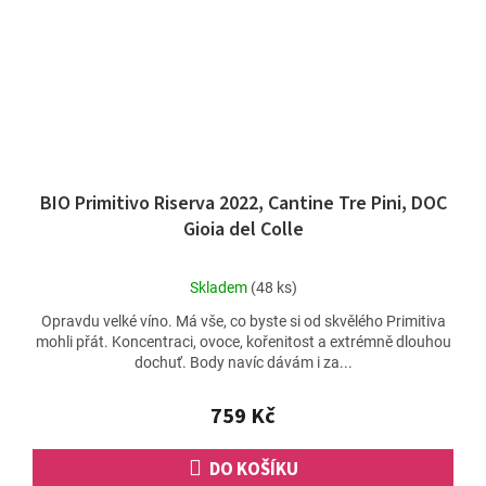
BIO Primitivo Riserva 2022, Cantine Tre Pini, DOC
Gioia del Colle
Průměrné
Skladem
(48 ks)
hodnocení
Opravdu velké víno. Má vše, co byste si od skvělého Primitiva
produktu
mohli přát. Koncentraci, ovoce, kořenitost a extrémně dlouhou
je
dochuť. Body navíc dávám i za...
5,0
z
5
759 Kč
hvězdiček.
DO KOŠÍKU