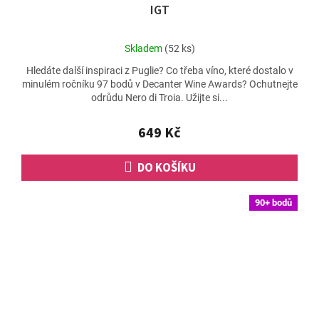
IGT
Průměrné
Skladem
(52 ks)
hodnocení
Hledáte další inspiraci z Puglie? Co třeba víno, které dostalo v
produktu
minulém ročníku 97 bodů v Decanter Wine Awards? Ochutnejte
je
odrůdu Nero di Troia. Užijte si...
4,7
z
5
649 Kč
hvězdiček.
DO KOŠÍKU
90+ bodů