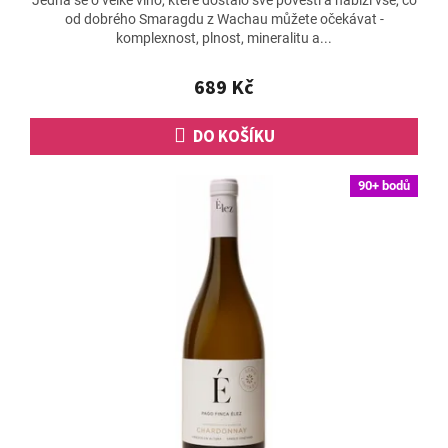
Jedná se o velké víno, které dostálo své pověsti a nabízí vše, co
produktu
od dobrého Smaragdu z Wachau můžete očekávat -
je
komplexnost, plnost, mineralitu a...
4,7
z
5
689 Kč
hvězdiček.
DO KOŠÍKU
90+ bodů