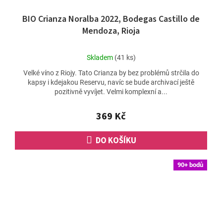
BIO Crianza Noralba 2022, Bodegas Castillo de
Mendoza, Rioja
Průměrné
Skladem
(41 ks)
hodnocení
Velké víno z Riojy. Tato Crianza by bez problémů strčila do
produktu
kapsy i kdejakou Reservu, navíc se bude archivací ještě
je
pozitivně vyvíjet. Velmi komplexní a...
4,7
z
5
369 Kč
hvězdiček.
DO KOŠÍKU
90+ bodů