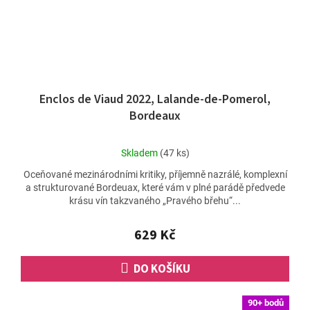
Enclos de Viaud 2022, Lalande-de-Pomerol,
Bordeaux
Průměrné
Skladem
(47 ks)
hodnocení
Oceňované mezinárodními kritiky, příjemně nazrálé, komplexní
produktu
a strukturované Bordeuax, které vám v plné parádě předvede
je
krásu vín takzvaného „Pravého břehu“...
5,0
z
5
629 Kč
hvězdiček.
DO KOŠÍKU
90+ bodů