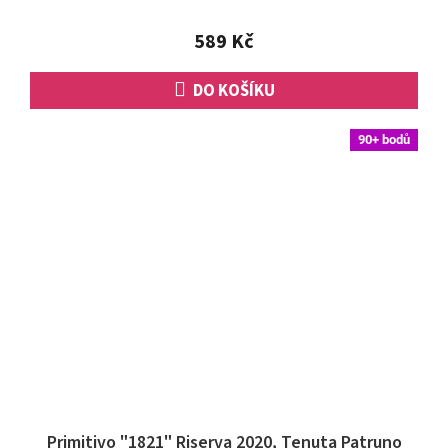
5,0
z
589 Kč
5
hvězdiček.
DO KOŠÍKU
90+ bodů
Primitivo "1821" Riserva 2020, Tenuta Patruno