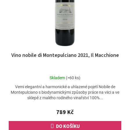
ů
r
o
d
u
k
t
ů
Vino nobile di Montepulciano 2021, Il Macchione
Průměrné
Skladem
(>60 ks)
hodnocení
Vemi elegantní a harmonické a uhlazené pojetí Nobile de
produktu
Montepulciano s biodynamickými způsoby práce na viici a ve
je
sklepě z malého rodiného vinařství 100%...
5,0
z
5
789 Kč
hvězdiček.
DO KOŠÍKU