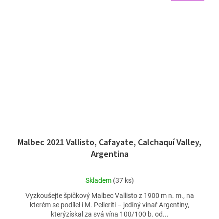
Malbec 2021 Vallisto, Cafayate, Calchaquí Valley,
Argentina
Průměrné
Skladem
(37 ks)
hodnocení
Vyzkoušejte špičkový Malbec Vallisto z 1900 m n. m., na
produktu
kterém se podílel i M. Pelleriti – jediný vinař Argentiny,
je
kterýzískal za svá vína 100/100 b. od...
4,9