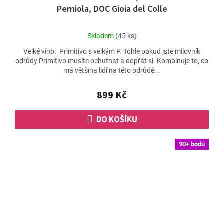
Perniola, DOC Gioia del Colle
Průměrné
Skladem
(45 ks)
hodnocení
Velké víno. Primitivo s velkým P. Tohle pokud jste milovník
produktu
odrůdy Primitivo musíte ochutnat a dopřát si. Kombinuje to, co
je
má většina lidí na této odrůdě...
5,0
z
5
899 Kč
hvězdiček.
DO KOŠÍKU
90+ bodů