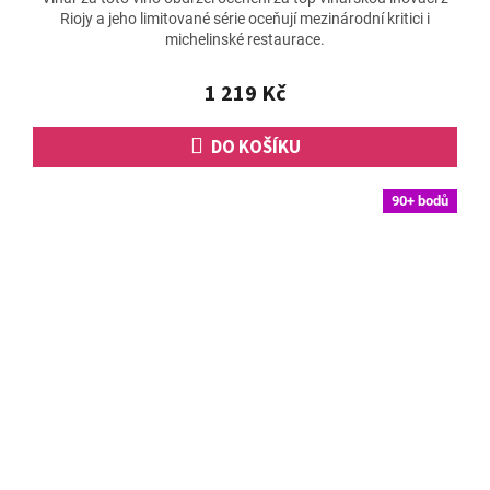
Riojy a jeho limitované série oceňují mezinárodní kritici i
michelinské restaurace.
1 219 Kč
DO KOŠÍKU
90+ bodů