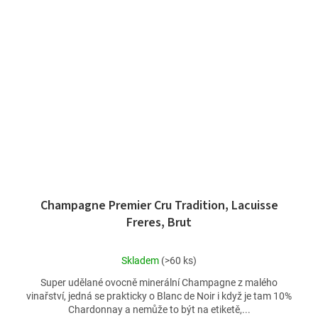
Champagne Premier Cru Tradition, Lacuisse
Freres, Brut
Průměrné
Skladem
(>60 ks)
hodnocení
Super udělané ovocně minerální Champagne z malého
produktu
vinařství, jedná se prakticky o Blanc de Noir i když je tam 10%
je
Chardonnay a nemůže to být na etiketě,...
5,0