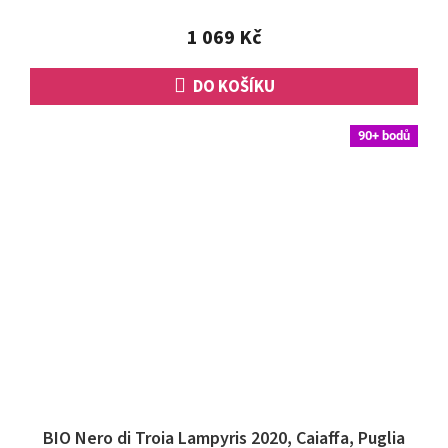
z
5
1 069 Kč
hvězdiček.
DO KOŠÍKU
90+ bodů
BIO Nero di Troia Lampyris 2020, Caiaffa, Puglia