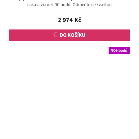
získala víc než 90 bodů. Odměňte se kvalitou.
je
5,0
z
2 974 Kč
5
hvězdiček.
DO KOŠÍKU
90+ bodů