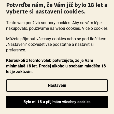
Potvrďte nám, že Vám již bylo 18 let a
vyberte si nastavení cookies.
Tento web používá soubory cookies. Aby se vám lépe
nakupovalo, používáme na webu cookies.
Více o cookies
Můžete přijmout všechny cookies nebo se pod tlačítkem
„Nastavení“ dozvědět vše podstatné a nastavit si
preference.
Kteroukoli z těchto voleb potvrzujete, že je Vám
minimálně 18 let. Prodej alkoholu osobám mladším 18
let je zakázán.
Chateau Pontet Saint Brice 2020, Saint-Emilion
Grand Cru, Bordeaux
Nastavení
Průměrné
Skladem
(32 ks)
hodnocení
Objevte prestižní oblast Saint-Emilion díky této láhvi
produktu
komplexního a strukturovaného Bordeaux. Ucítíte vůně lesního
je
ovoce, koření a dubového sudu, chuťově...
5,0