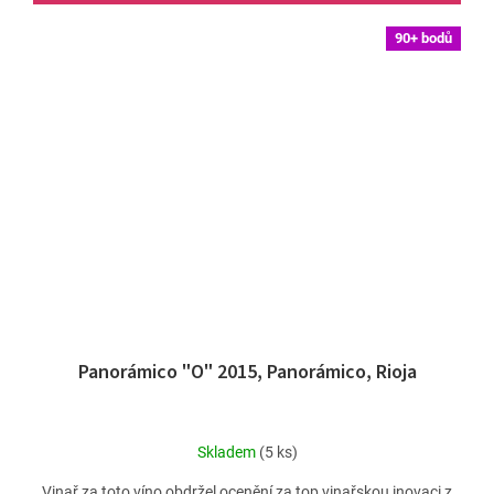
90+ bodů
Panorámico "O" 2015, Panorámico, Rioja
Skladem
(5 ks)
Vinař za toto víno obdržel ocenění za top vinařskou inovaci z