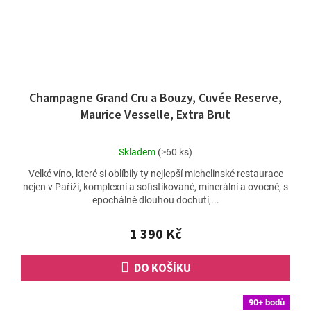
Champagne Grand Cru a Bouzy, Cuvée Reserve,
Maurice Vesselle, Extra Brut
Průměrné
Skladem
(>60 ks)
hodnocení
Velké víno, které si oblíbily ty nejlepší michelinské restaurace
produktu
nejen v Paříži, komplexní a sofistikované, minerální a ovocné, s
je
epochálně dlouhou dochutí,...
5,0
z
5
1 390 Kč
hvězdiček.
DO KOŠÍKU
90+ bodů