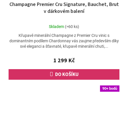
Champagne Premier Cru Signature, Bauchet, Brut
v dárkovém balení
Průměrné
Skladem
(>60 ks)
hodnocení
Křupavě minerální Champagne z Premier Cru vinic s
produktu
dominantním podílem Chardonnay vás zaujme především díky
je
své eleganci a šťavnaté, křupavě minerální chuti,...
4,6
z
5
1 299 Kč
hvězdiček.
DO KOŠÍKU
90+ bodů