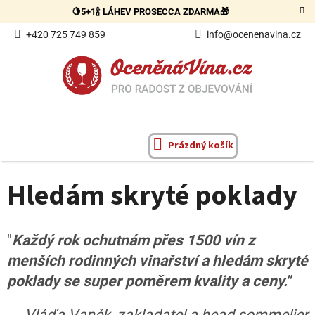
Přejít
🍋5+1🍾 LÁHEV PROSECCA ZDARMA🎁
na
obsah
+420 725 749 859
info@ocenenavina.cz
Prázdný košík
NÁKUPNÍ
KOŠÍK
Hledám skryté poklady
"
Každý rok
ochutnám přes 1500 vín
z
menších rodinných vinařství
a hledám skryté
poklady se super poměrem kvality a ceny."
Vláďa Vaněk
,
zakladatel a head sommelier