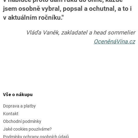
jsem osobně vybral, popsal a ochutnal, a to i
v aktuálním ročníku."
Vláďa Vaněk, zakladatel a head sommelier
OceněnáVína.cz
Z
á
p
Vše o nákupu
a
t
Doprava a platby
í
Kontakt
Obchodní podmínky
Jaké cookies pouzíváme?
Podmínky ochrany osobních údajů