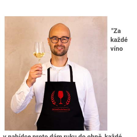
"
Za
každé
víno
v nabídce proto dám ruku do ohně, každé