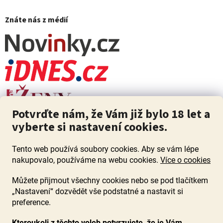
Znáte nás z médií
Potvrďte nám, že Vám již bylo 18 let a
vyberte si nastavení cookies.
Tento web používá soubory cookies. Aby se vám lépe
nakupovalo, používáme na webu cookies.
Více o cookies
Můžete přijmout všechny cookies nebo se pod tlačítkem
„Nastavení“ dozvědět vše podstatné a nastavit si
ZÁKAZ PRODEJE ALKOHOLU OSOBÁM MLADŠÍM 18 LET. Pijte s
mírou i když pijete s Mírou.
preference.
Kteroukoli z těchto voleb potvrzujete, že je Vám