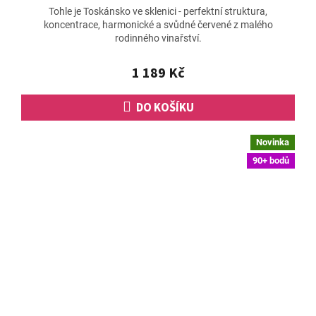
Tohle je Toskánsko ve sklenici - perfektní struktura,
koncentrace, harmonické a svůdné červené z malého
rodinného vinařství.
1 189 Kč
DO KOŠÍKU
Novinka
90+ bodů