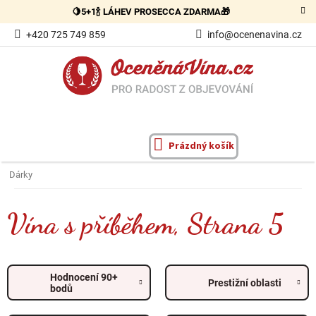
Přejít
🍋5+1🍾 LÁHEV PROSECCA ZDARMA🎁
na
obsah
+420 725 749 859
info@ocenenavina.cz
Prázdný košík
NÁKUPNÍ
KOŠÍK
Dárky
Vína s příběhem
, Strana 5
Hodnocení 90+
Prestižní oblasti
bodů