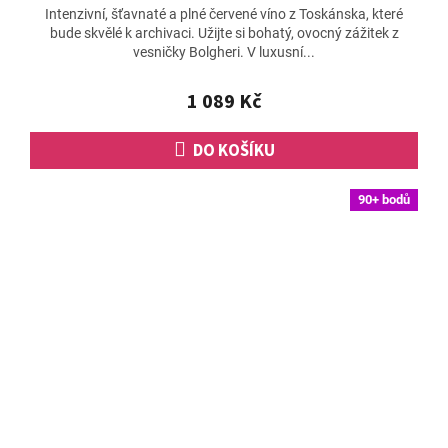
Intenzivní, šťavnaté a plné červené víno z Toskánska, které
bude skvělé k archivaci. Užijte si bohatý, ovocný zážitek z
vesničky Bolgheri. V luxusní...
1 089 Kč
DO KOŠÍKU
90+ bodů