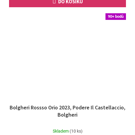
DO KOŠÍKU
90+ bodů
Bolgheri Rossso Orio 2023, Podere Il Castellaccio,
Bolgheri
Průměrné
Skladem
(10 ks)