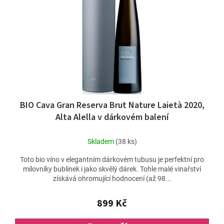
t
p
ů
r
o
d
u
k
t
ů
BIO Cava Gran Reserva Brut Nature Laietà 2020,
Alta Alella v dárkovém balení
Skladem
(38 ks)
Toto bio víno v elegantním dárkovém tubusu je perfektní pro
milovníky bublinek i jako skvělý dárek. Tohle malé vinařství
získává ohromující hodnocení (až 98...
899 Kč