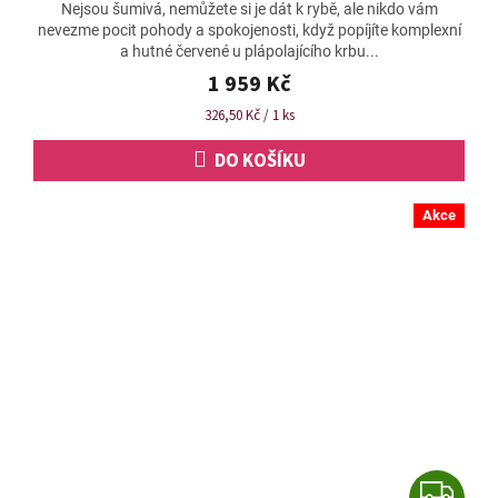
Nejsou šumivá, nemůžete si je dát k rybě, ale nikdo vám
produktu
nevezme pocit pohody a spokojenosti, když popíjíte komplexní
je
a hutné červené u plápolajícího krbu...
4,9
z
1 959 Kč
5
Měrná
326,50 Kč / 1 ks
hvězdiček.
cena:
DO KOŠÍKU
Akce
Z