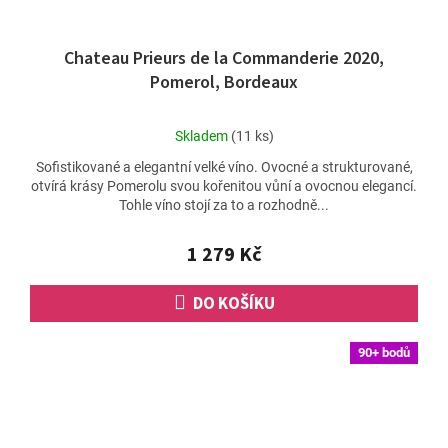
Chateau Prieurs de la Commanderie 2020,
Pomerol, Bordeaux
Průměrné
Skladem
(11 ks)
hodnocení
Sofistikované a elegantní velké víno. Ovocné a strukturované,
produktu
otvírá krásy Pomerolu svou kořenitou vůní a ovocnou elegancí.
je
Tohle víno stojí za to a rozhodně...
5,0
z
5
1 279 Kč
hvězdiček.
DO KOŠÍKU
90+ bodů