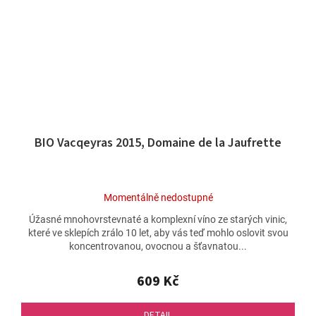
BIO Vacqeyras 2015, Domaine de la Jaufrette
Průměrné
Momentálně nedostupné
hodnocení
Úžasné mnohovrstevnaté a komplexní víno ze starých vinic,
produktu
které ve sklepích zrálo 10 let, aby vás teď mohlo oslovit svou
je
koncentrovanou, ovocnou a šťavnatou...
5,0
z
5
609 Kč
hvězdiček.
DETAIL