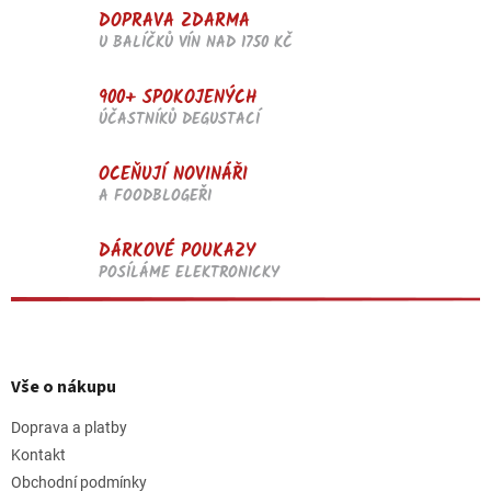
DOPRAVA ZDARMA
U BALÍČKŮ VÍN NAD 1750 KČ
900+ SPOKOJENÝCH
ÚČASTNÍKŮ DEGUSTACÍ
OCEŇUJÍ NOVINÁŘI
A FOODBLOGEŘI
DÁRKOVÉ POUKAZY
POSÍLÁME ELEKTRONICKY
Z
á
p
Vše o nákupu
a
t
Doprava a platby
í
Kontakt
Obchodní podmínky