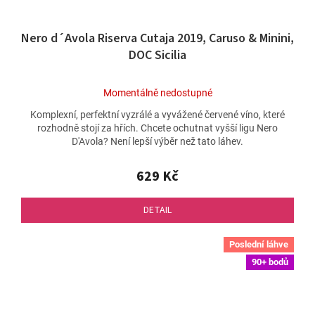
Nero d´Avola Riserva Cutaja 2019, Caruso & Minini,
DOC Sicilia
Průměrné
Momentálně nedostupné
hodnocení
Komplexní, perfektní vyzrálé a vyvážené červené víno, které
produktu
rozhodně stojí za hřích. Chcete ochutnat vyšší ligu Nero
je
D'Avola? Není lepší výběr než tato láhev.
5,0
z
5
629 Kč
hvězdiček.
DETAIL
Poslední láhve
90+ bodů