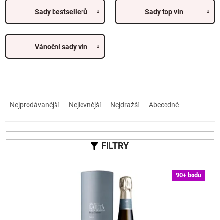
Sady bestsellerů
Sady top vín
Vánoční sady vín
Ř
a
Nejprodávanější
Nejlevnější
Nejdražší
Abecedně
z
e
n
í
p
r
V
90+ bodů
o
ý
d
p
u
i
k
s