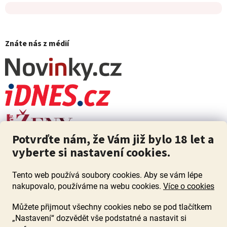
Znáte nás z médií
Potvrďte nám, že Vám již bylo 18 let a
vyberte si nastavení cookies.
Tento web používá soubory cookies. Aby se vám lépe
nakupovalo, používáme na webu cookies.
Více o cookies
Můžete přijmout všechny cookies nebo se pod tlačítkem
„Nastavení“ dozvědět vše podstatné a nastavit si
ZÁKAZ PRODEJE ALKOHOLU OSOBÁM MLADŠÍM 18 LET. Pijte s