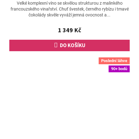
Velké komplexní víno se skvělou strukturou z malinkého
produktu
francouzského vinařství. Chuť švestek, černého rybízu i tmavé
je
čokolády skvěle vyváží jemná ovocnost a...
5,0
z
5
1 349 Kč
hvězdiček.
DO KOŠÍKU
Poslední láhve
90+ bodů