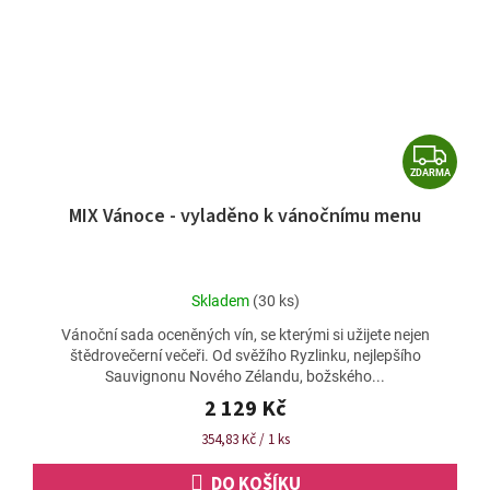
Z
ZDARMA
D
MIX Vánoce - vyladěno k vánočnímu menu
A
R
M
Průměrné
Skladem
(30 ks)
A
hodnocení
Vánoční sada oceněných vín, se kterými si užijete nejen
produktu
štědrovečerní večeři. Od svěžího Ryzlinku, nejlepšího
je
Sauvignonu Nového Zélandu, božského...
4,9
z
2 129 Kč
5
Měrná
354,83 Kč / 1 ks
hvězdiček.
cena:
DO KOŠÍKU