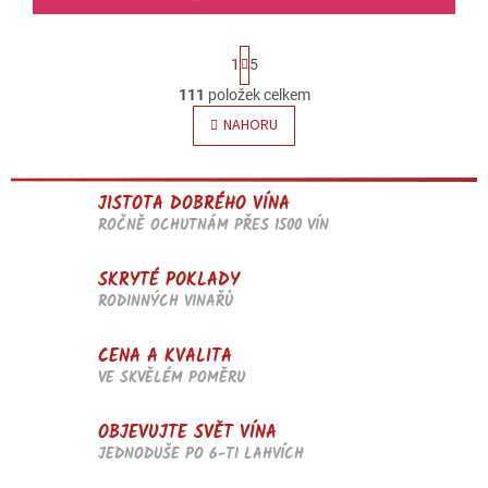
S
1
5
t
r
111
položek celkem
O
á
v
NAHORU
n
l
k
o
á
v
d
á
JISTOTA DOBRÉHO VÍNA
a
n
ROČNĚ OCHUTNÁM PŘES 1500 VÍN
c
í
í
p
SKRYTÉ POKLADY
r
RODINNÝCH VINAŘŮ
v
k
y
CENA A KVALITA
v
VE SKVĚLÉM POMĚRU
ý
p
OBJEVUJTE SVĚT VÍNA
i
JEDNODUŠE PO 6-TI LAHVÍCH
s
u