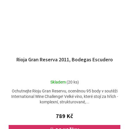
Rioja Gran Reserva 2011, Bodegas Escudero
Průměrné
Skladem
(20 ks)
hodnocení
Ochutnejte Rioju Gran Reservu, oceněnou 95 body v soutěži
produktu
International Wine Challenge! Velké víno, které stojí za hřích -
je
komplexní, strukturované,...
5,0
z
5
789 Kč
hvězdiček.