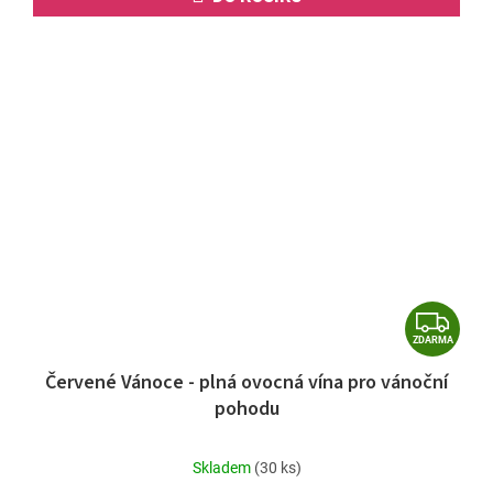
Z
ZDARMA
D
Červené Vánoce - plná ovocná vína pro vánoční
A
pohodu
R
M
Průměrné
Skladem
(30 ks)
A
hodnocení