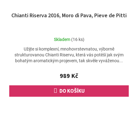
Chianti Riserva 2016, Moro di Pava, Pieve de Pitti
Průměrné
Skladem
(16 ks)
hodnocení
Užijte si komplexní, mnohovrstevnatou, výborně
produktu
strukturovanou Chianti Riservu, která vás potěší jak svým
je
bohatým aromatickým projevem, tak skvěle vyváženou...
5,0
z
5
989 Kč
hvězdiček.
DO KOŠÍKU