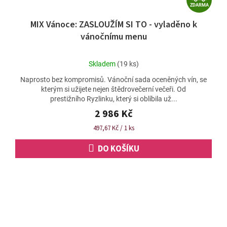
ZDARMA
D
MIX Vánoce: ZASLOUŽÍM SI TO - vyladěno k
A
vánočnímu menu
R
M
Průměrné
Skladem
(19 ks)
A
hodnocení
Naprosto bez kompromisů. Vánoční sada oceněných vín, se
produktu
kterým si užijete nejen štědrovečerní večeři. Od
je
prestižního Ryzlinku, který si oblíbila už...
4,9
z
2 986 Kč
5
Měrná
497,67 Kč / 1 ks
hvězdiček.
cena:
DO KOŠÍKU