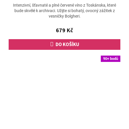
hodnocení
Intenzivní, šťavnaté a plné červené víno z Toskánska, které
produktu
bude skvělé k archivaci. Užijte si bohatý, ovocný zážitek z
je
vesničky Bolgheri.
5,0
z
5
679 Kč
hvězdiček.
DO KOŠÍKU
90+ bodů