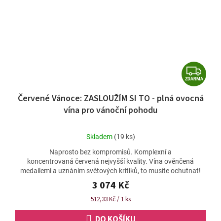
Z
ZDARMA
D
Červené Vánoce: ZASLOUŽÍM SI TO - plná ovocná
A
vína pro vánoční pohodu
R
M
Průměrné
Skladem
(19 ks)
A
hodnocení
Naprosto bez kompromisů. Komplexní a
produktu
koncentrovaná červená nejvyšší kvality. Vína ověnčená
je
medailemi a uznáním světových kritiků, to musíte ochutnat!
4,8
z
3 074 Kč
5
Měrná
512,33 Kč / 1 ks
hvězdiček.
cena:
DO KOŠÍKU