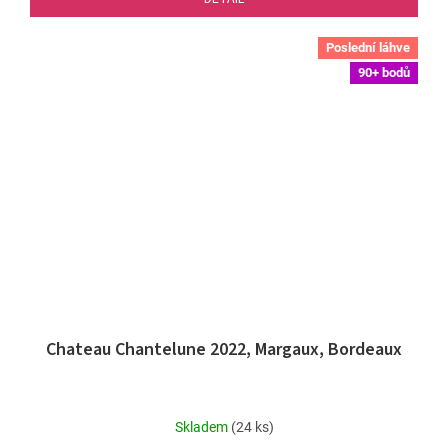
Poslední láhve
90+ bodů
Chateau Chantelune 2022, Margaux, Bordeaux
Průměrné
Skladem
(24 ks)
hodnocení