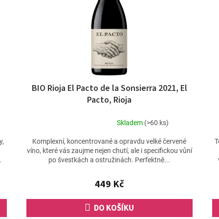
BIO Rioja El Pacto de la Sonsierra 2021, El
Pacto, Rioja
Skladem
(>60 ks)
Průměrné
hodnocení
y,
Komplexní, koncentrované a opravdu velké červené
T
produktu
víno, které vás zaujme nejen chutí, ale i specifickou vůní
je
.
po švestkách a ostružinách. Perfektně...
5,0
z
449 Kč
5
hvězdiček.
DO KOŠÍKU