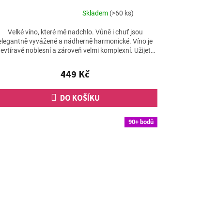
Skladem
(>60 ks)
Průměrné
hodnocení
Velké víno, které mě nadchlo. Vůně i chuť jsou
produktu
elegantně vyvážené a nádherně harmonické. Víno je
je
evtíravě noblesní a zároveň velmi komplexní. Užijete
4,8
si...
z
449 Kč
5
hvězdiček.
DO KOŠÍKU
90+ bodů