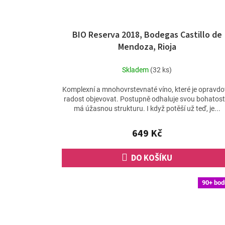
BIO Reserva 2018, Bodegas Castillo de
Mendoza, Rioja
Skladem
(32 ks)
Komplexní a mnohovrstevnaté víno, které je opravd
radost objevovat. Postupně odhaluje svou bohatost
má úžasnou strukturu. I když potěší už teď, je...
649 Kč
DO KOŠÍKU
90+ bod