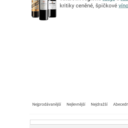
kritiky ceněné, špičkové
vín
Ř
a
Nejprodávanější
Nejlevnější
Nejdražší
Abeced
z
e
n