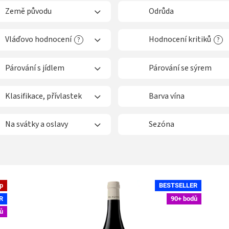
Země původu
Odrůda
Vláďovo hodnocení
Hodnocení kritiků
?
?
Párování s jídlem
Párování se sýrem
Klasifikace, přívlastek
Barva vína
Na svátky a oslavy
Sezóna
ip
BESTSELLER
R
90+ bodů
ů