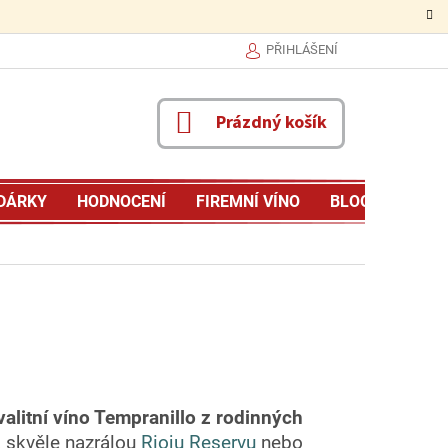
PŘIHLÁŠENÍ
NÁKUPNÍ
Prázdný košík
KOŠÍK
DÁRKY
HODNOCENÍ
FIREMNÍ VÍNO
BLOG
MŮJ P
valitní víno Tempranillo z rodinných
a skvěle nazrálou
Rioju Reservu
nebo