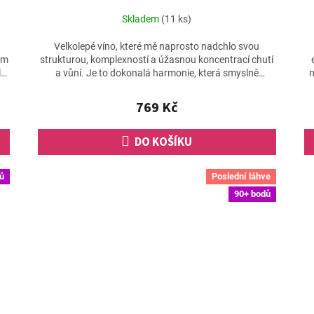
Skladem
(11 ks)
Velkolepé víno, které mě naprosto nadchlo svou
em
strukturou, komplexností a úžasnou koncentrací chutí
la
a vůní. Je to dokonalá harmonie, která smyslně
n
objímá...
769 Kč
DO KOŠÍKU
ů
Poslední láhve
90+ bodů