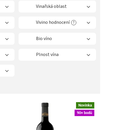
Vinařská oblast
Vivino hodnocení
?
Bio víno
Plnost vína
Novinka
90+ bodů