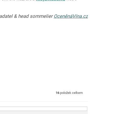
ladatel & head sommelier
OceněnáVína.cz
16
položek celkem