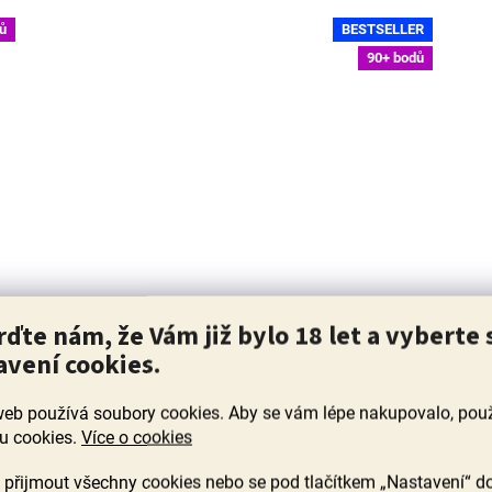
ů
BESTSELLER
90+ bodů
,
Crianza Viña Magna 14M 2021, Dominio
rďte nám, že Vám již bylo 18 let a vyberte 
Basconcillos, Ribera del Duero
avení cookies.
Skladem
(>60 ks)
web používá soubory cookies. Aby se vám lépe nakupovalo, po
Průměrné
hodnocení
u cookies.
Více o cookies
Objev z rodinného vinařství ceněný mezinárodními
produktu
kritiky a vítěz našich degustací španělských vín v
k
je
přijmout všechny cookies nebo se pod tlačítkem „Nastavení“ d
novém ročníku. Koncentrované a harmonické, s