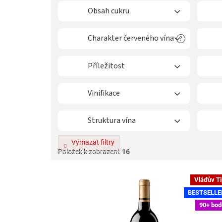
í
p
Obsah cukru
r
o
Charakter červeného vína
?
d
u
k
Příležitost
t
ů
Vinifikace
Struktura vína
Vymazat filtry
Položek k zobrazení:
16
V
Vláďův T
ý
BESTSELLE
p
i
90+ bod
s