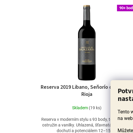
90+ bod
Reserva 2019 Libano, Seňorío de Líbano
Potv
Rioja
nast
Skladem
(19 ks)
Tento 
na web
Reserva v moderním stylu s 93 body, tóny švestek,
ostružin a vanilky. Uhlazená, šťavnatá, s dlouhou
Můžete 
dochutí a potenciálem 12–15 let.