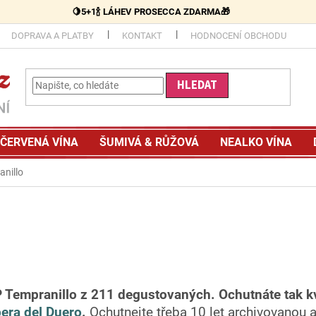
🍋5+1🍾 LÁHEV PROSECCA ZDARMA🎁
DOPRAVA A PLATBY
KONTAKT
HODNOCENÍ OBCHODU
HLEDAT
ČERVENÁ VÍNA
ŠUMIVÁ & RŮŽOVÁ
NEALKO VÍNA
anillo
P Tempranillo z 211 degustovaných.
Ochutnáte tak k
bera del Duero
.
Ochutnejte třeba 10 let archivovanou 