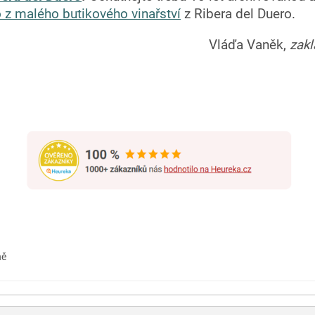
o z malého butikového vinařství
z Ribera del Duero.
Vláďa Vaněk,
zak
ně