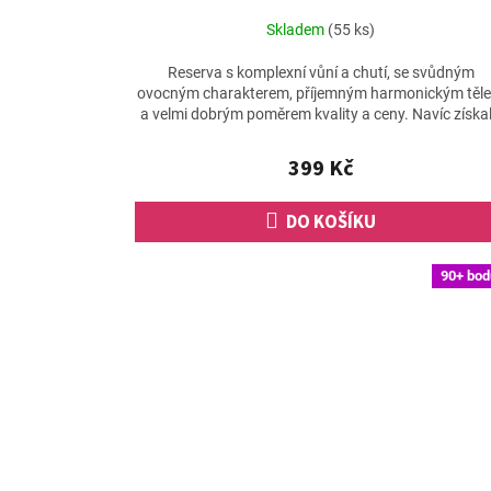
Skladem
(55 ks)
Reserva s komplexní vůní a chutí, se svůdným
ovocným charakterem, příjemným harmonickým těl
a velmi dobrým poměrem kvality a ceny. Navíc získa
93 bodů od...
399 Kč
DO KOŠÍKU
90+ bod