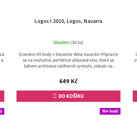
Logos I 2010, Logos, Navarra
Skladem
(30 ks)
ová
Oceněno 95 body v Decanter Wine Awards! Připravte
 a
se na mohutné, perfektně uhlazené víno, které se
o
během archivace nádherně vyvinulo, získalo na
komplexitě a...
649 Kč
DO KOŠÍKU
ů
90+ bodů