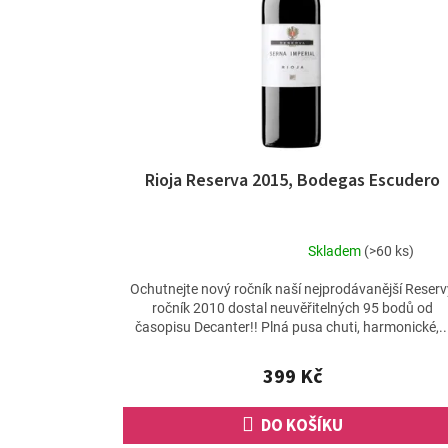
p
r
o
d
u
k
t
ů
Rioja Reserva 2015, Bodegas Escudero
Skladem
(>60 ks)
Průměrné
hodnocení
Ochutnejte nový ročník naší nejprodávanější Reserv
produktu
ročník 2010 dostal neuvěřitelných 95 bodů od
je
časopisu Decanter!! Plná pusa chuti, harmonické,..
4,7
z
399 Kč
5
hvězdiček.
DO KOŠÍKU