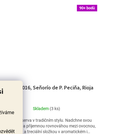
90+ bodů
Reserva 2016, Seňorío de P. Peciňa, Rioja
si
Skladem
(3 ks)
užíváme
Parádní Reserva v tradičním stylu. Nadchne svou
omplexností a příjemnou rovnováhou mezi ovocnou,
ozvědět
kořenitou a treciální složkou v aromatickém i