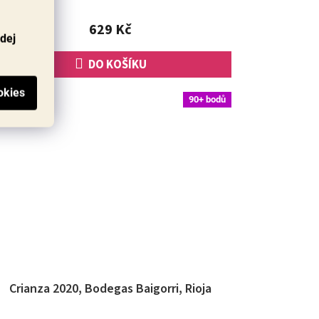
chuťovém...
629 Kč
odej
DO KOŠÍKU
90+ bodů
Crianza 2020, Bodegas Baigorri, Rioja