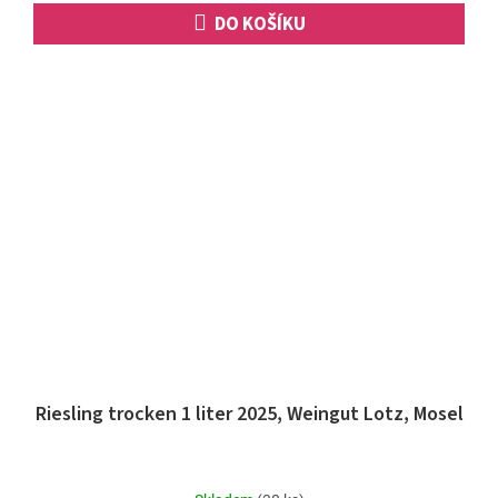
DO KOŠÍKU
Riesling trocken 1 liter 2025, Weingut Lotz, Mosel
Průměrné