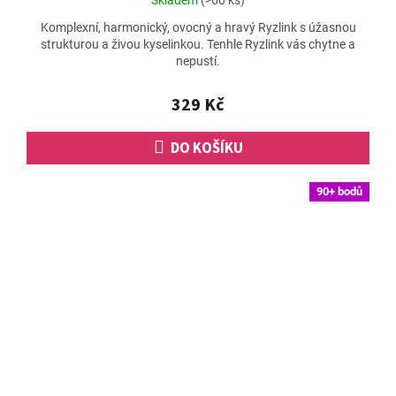
Skladem
(>60 ks)
hodnocení
Komplexní, harmonický, ovocný a hravý Ryzlink s úžasnou
produktu
strukturou a živou kyselinkou. Tenhle Ryzlink vás chytne a
je
nepustí.
5,0
z
5
329 Kč
hvězdiček.
DO KOŠÍKU
90+ bodů