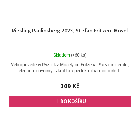
Riesling Paulinsberg 2023, Stefan Fritzen, Mosel
Průměrné
Skladem
(>60 ks)
hodnocení
Velmi povedený Ryzlink z Mosely od Fritzena. Svěží, minerální,
produktu
elegantní, ovocný - zkrátka v perfektní harmonii chutí.
je
5,0
z
309 Kč
5
hvězdiček.
DO KOŠÍKU