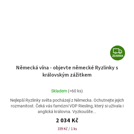
Z
ZDARMA
D
Německá vína - objevte německé Ryzlinky s
A
královským zážitkem
R
M
Průměrné
Skladem
(>60 ks)
A
hodnocení
Nejlepší Ryzlinky světa pocházejí z Německa. Ochutnejte jejich
produktu
rozmanitost. Čeká vás famózní VDP Riesling, který si užívala i
je
anglická královna. Vyzkoušíte...
5,0
z
2 034 Kč
5
Měrná
339 Kč / 1 ks
hvězdiček.
cena: