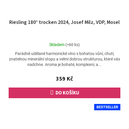
Riesling 180° trocken 2024, Josef Milz, VDP, Mosel
Průměrné
Skladem
(>60 ks)
hodnocení
Parádně udělané harmonické víno s bohatou vůní, chutí,
produktu
znatelnou minerální stopu a velmi dobrou strukturou, které vás
je
nadchne. Aroma je bohaté, komplexní, a...
5,0
z
5
359 Kč
hvězdiček.
DO KOŠÍKU
BESTSELLER