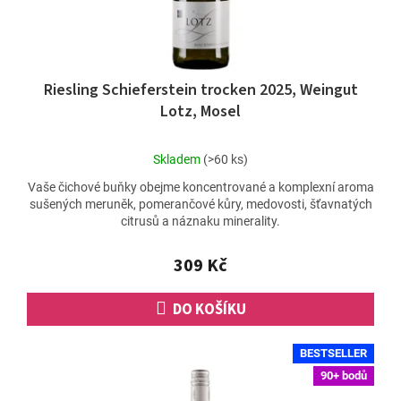
Riesling Schieferstein trocken 2025, Weingut
Lotz, Mosel
Průměrné
Skladem
(>60 ks)
hodnocení
Vaše čichové buňky obejme koncentrované a komplexní aroma
produktu
sušených meruněk, pomerančové kůry, medovosti, šťavnatých
je
citrusů a náznaku minerality.
4,8
z
5
309 Kč
hvězdiček.
DO KOŠÍKU
BESTSELLER
90+ bodů