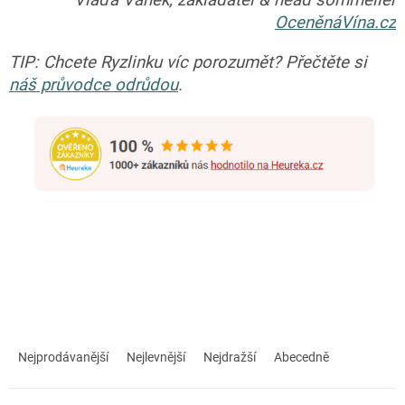
Vláďa Vaněk, zakladatel & head sommelier
OceněnáVína.cz
TIP: Chcete Ryzlinku víc porozumět? Přečtěte si
náš průvodce odrůdou
.
Ř
a
Nejprodávanější
Nejlevnější
Nejdražší
Abecedně
z
e