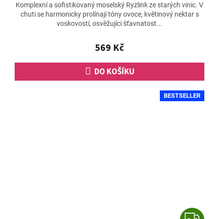
Komplexní a sofistikovaný moselský Ryzlink ze starých vinic. V
chuti se harmonicky prolínají tóny ovoce, květinový nektar s
voskovostí, osvěžující šťavnatost...
569 Kč
DO KOŠÍKU
BESTSELLER
Z