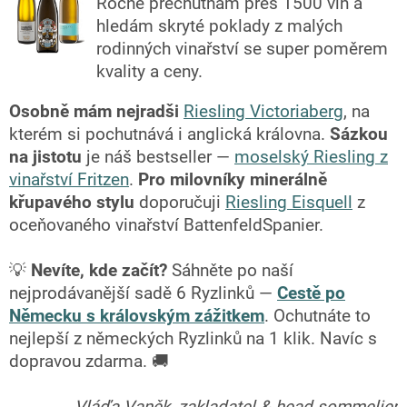
Ročně přechutnám přes 1500 vín a
hledám skryté poklady z malých
rodinných vinařství se super poměrem
kvality a ceny.
Osobně mám nejradši
Riesling Victoriaberg
, na
kterém si pochutnává i anglická královna.
Sázkou
na jistotu
je náš bestseller —
moselský Riesling z
vinařství Fritzen
.
Pro milovníky minerálně
křupavého stylu
doporučuji
Riesling Eisquell
z
oceňovaného vinařství BattenfeldSpanier.
💡
Nevíte, kde začít?
Sáhněte po naší
nejprodávanější sadě 6 Ryzlinků —
Cestě po
Německu s královským zážitkem
. Ochutnáte to
nejlepší z německých Ryzlinků na 1 klik. Navíc s
dopravou zdarma. 🚚