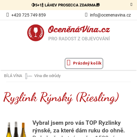
Přejít
🍋5+1🍾 LÁHEV PROSECCA ZDARMA🎁
na
obsah
+420 725 749 859
info@ocenenavina.cz
Prázdný košík
NÁKUPNÍ
KOŠÍK
BÍLÁ VÍNA
Vína dle odrůdy
Ryzlink Rýnský (Riesling)
Vybral jsem pro vás TOP Ryzlinky
rýnské, za které dám ruku do ohně.