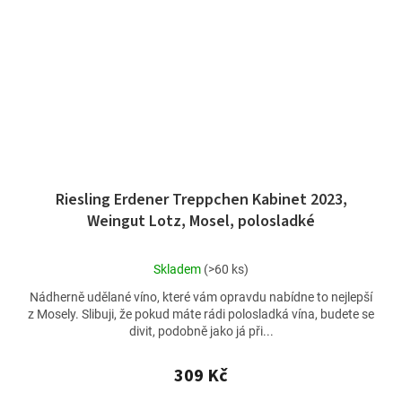
Riesling Erdener Treppchen Kabinet 2023,
Weingut Lotz, Mosel, polosladké
Průměrné
Skladem
(>60 ks)
hodnocení
Nádherně udělané víno, které vám opravdu nabídne to nejlepší
produktu
z Mosely. Slibuji, že pokud máte rádi polosladká vína, budete se
je
divit, podobně jako já při...
4,8
z
5
309 Kč
hvězdiček.