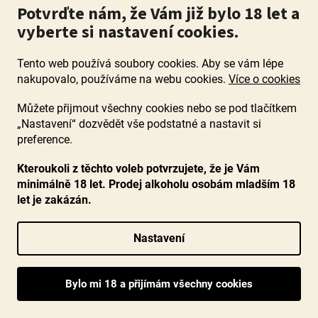
Potvrďte nám, že Vám již bylo 18 let a
vyberte si nastavení cookies.
Tento web používá soubory cookies. Aby se vám lépe
nakupovalo, používáme na webu cookies.
Více o cookies
Můžete přijmout všechny cookies nebo se pod tlačítkem
„Nastavení“ dozvědět vše podstatné a nastavit si
preference.
Kteroukoli z těchto voleb potvrzujete, že je Vám
minimálně 18 let. Prodej alkoholu osobám mladším 18
let je zakázán.
Nastavení
Riesling Erdener Herrenberg Kabinett feinherb
2022, Lotz, Mosel, polosuché
Průměrné
Skladem
(38 ks)
hodnocení