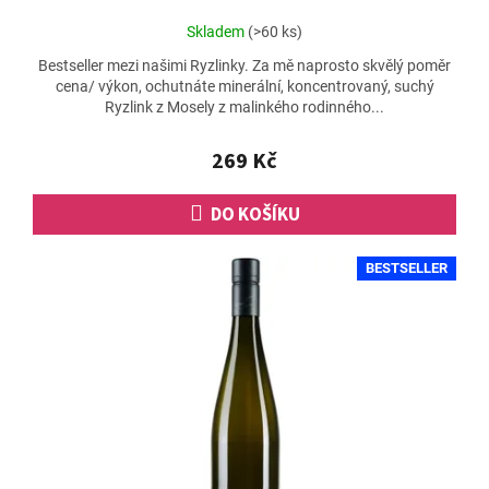
Průměrné
Skladem
(>60 ks)
hodnocení
Bestseller mezi našimi Ryzlinky. Za mě naprosto skvělý poměr
produktu
cena/ výkon, ochutnáte minerální, koncentrovaný, suchý
je
Ryzlink z Mosely z malinkého rodinného...
4,7
z
5
269 Kč
hvězdiček.
DO KOŠÍKU
BESTSELLER