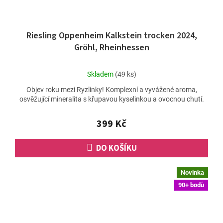
Riesling Oppenheim Kalkstein trocken 2024,
Gröhl, Rheinhessen
Průměrné
Skladem
(49 ks)
hodnocení
Objev roku mezi Ryzlinky! Komplexní a vyvážené aroma,
produktu
osvěžující mineralita s křupavou kyselinkou a ovocnou chutí.
je
5,0
z
399 Kč
5
hvězdiček.
DO KOŠÍKU
Novinka
90+ bodů