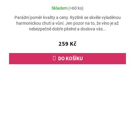
Průměrné
Skladem
(>60 ks)
hodnocení
Parádní poměr kvality a ceny. Ryzlink se skvěle vyladěnou
produktu
harmonickou chutí a vůní. Jen pozor na to, že víno je až
je
nebezpečně dobře pitelné a doslova vás...
4,5
z
5
259 Kč
hvězdiček.
DO KOŠÍKU