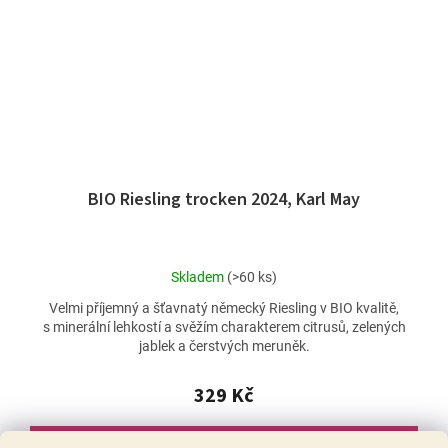
BIO Riesling trocken 2024, Karl May
Průměrné
Skladem
(>60 ks)
hodnocení
Velmi příjemný a šťavnatý německý Riesling v BIO kvalitě,
produktu
s minerální lehkostí a svěžím charakterem citrusů, zelených
je
jablek a čerstvých meruněk.
5,0
z
5
329 Kč
hvězdiček.
DO KOŠÍKU