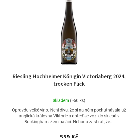
Riesling Hochheimer Königin Victoriaberg 2024,
trocken Flick
Průměrné
Skladem
(>60 ks)
hodnocení
Opravdu velké víno. Není divu, že si na něm pochutnávala už
produktu
anglická královna Viktorie a doteď se vozí do sklepů v
je
Buckinghamském paláci. Nebudu zastírat, že...
4,7
z
5
559 Kč