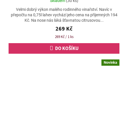
Skladem
(30 ks)
hodnocení
Velmi dobrý výkon malého rodinného vinařství. Navíc v
produktu
přepočtu na 0,75l lahev vychází jeho cena na příjemných 194
je
Kč. Na nose nás láká šťavnatou citrusovou...
4,8
z
269 Kč
5
Měrná
269 Kč / 1 ks
hvězdiček.
cena:
DO KOŠÍKU
Novinka