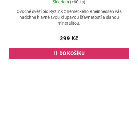
Průměrné
Skladem
(>60 ks)
hodnocení
Ovocně svěží bio Ryzlink z německého Rheinhessen vás
produktu
nadchne hlavně svou křupavou šťavnatostí a slanou
je
mineralitou.
5,0
z
5
299 Kč
hvězdiček.
DO KOŠÍKU