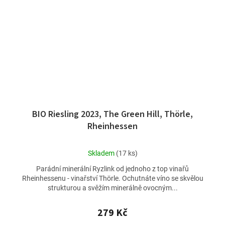
BIO Riesling 2023, The Green Hill, Thörle,
Rheinhessen
Průměrné
Skladem
(17 ks)
hodnocení
Parádní minerální Ryzlink od jednoho z top vinařů
produktu
Rheinhessenu - vinařství Thörle. Ochutnáte víno se skvělou
je
strukturou a svěžím minerálně ovocným...
4,5
z
5
279 Kč
hvězdiček.