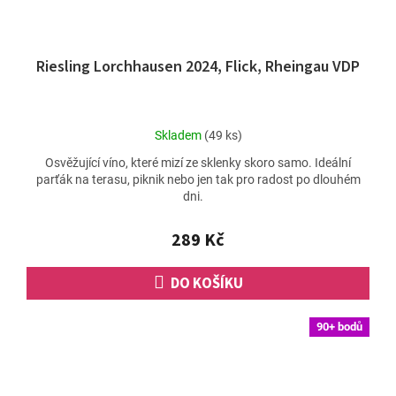
Riesling Lorchhausen 2024, Flick, Rheingau VDP
Průměrné
Skladem
(49 ks)
hodnocení
Osvěžující víno, které mizí ze sklenky skoro samo. Ideální
produktu
parťák na terasu, piknik nebo jen tak pro radost po dlouhém
je
dni.
2,5
z
5
289 Kč
hvězdiček.
DO KOŠÍKU
90+ bodů