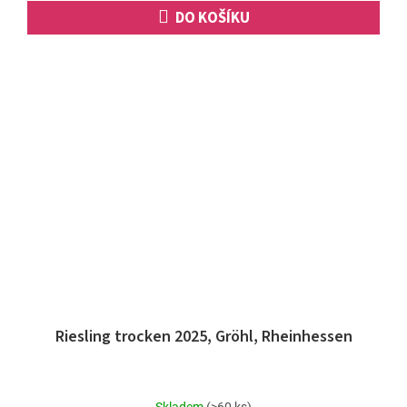
DO KOŠÍKU
Riesling trocken 2025, Gröhl, Rheinhessen
Průměrné