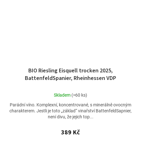
BIO Riesling Eisquell trocken 2025,
BattenfeldSpanier, Rheinhessen VDP
Průměrné
Skladem
(>60 ks)
hodnocení
Parádní víno. Komplexní, koncentrované, s minerálně ovocným
produktu
charakterem. Jestli je toto „základ“ vinařství BattenfeldSapnier,
je
není divu, že jejich top...
4,8
z
5
389 Kč
hvězdiček.