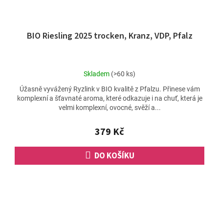
BIO Riesling 2025 trocken, Kranz, VDP, Pfalz
Průměrné
Skladem
(>60 ks)
hodnocení
Úžasně vyvážený Ryzlink v BIO kvalitě z Pfalzu. Přinese vám
produktu
komplexní a šťavnaté aroma, které odkazuje i na chuť, která je
je
velmi komplexní, ovocné, svěží a...
5,0
z
5
379 Kč
hvězdiček.
DO KOŠÍKU