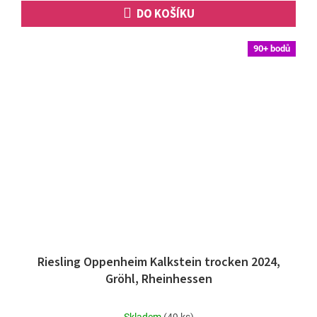
DO KOŠÍKU
90+ bodů
Riesling Oppenheim Kalkstein trocken 2024,
Gröhl, Rheinhessen
Průměrné