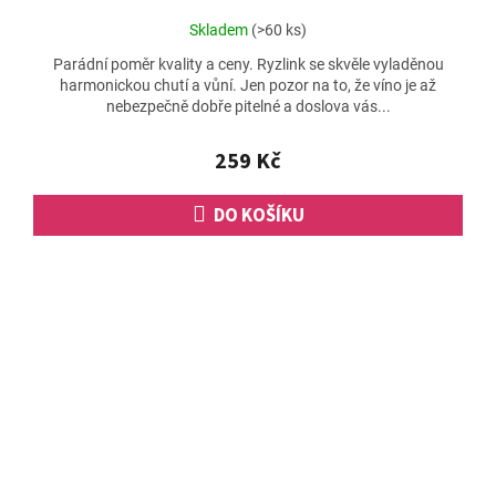
Průměrné
Skladem
(>60 ks)
hodnocení
Parádní poměr kvality a ceny. Ryzlink se skvěle vyladěnou
produktu
harmonickou chutí a vůní. Jen pozor na to, že víno je až
je
nebezpečně dobře pitelné a doslova vás...
4,5
z
5
259 Kč
hvězdiček.
DO KOŠÍKU