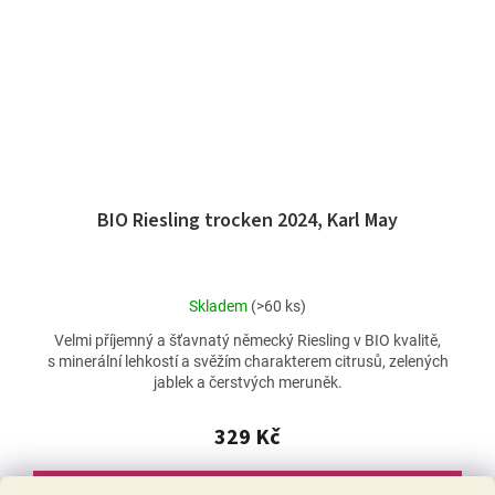
BIO Riesling trocken 2024, Karl May
Průměrné
Skladem
(>60 ks)
hodnocení
Velmi příjemný a šťavnatý německý Riesling v BIO kvalitě,
produktu
s minerální lehkostí a svěžím charakterem citrusů, zelených
je
jablek a čerstvých meruněk.
5,0
z
5
329 Kč
hvězdiček.
DO KOŠÍKU