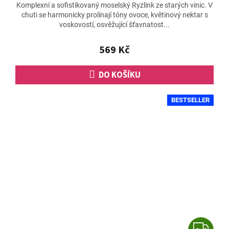
Komplexní a sofistikovaný moselský Ryzlink ze starých vinic. V
chuti se harmonicky prolínají tóny ovoce, květinový nektar s
voskovostí, osvěžující šťavnatost...
569 Kč
DO KOŠÍKU
BESTSELLER
Z