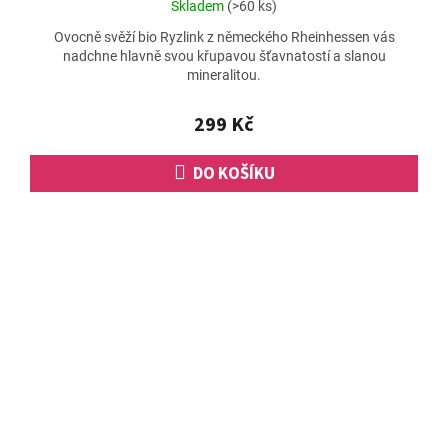
Průměrné
Skladem
(>60 ks)
hodnocení
Ovocně svěží bio Ryzlink z německého Rheinhessen vás
produktu
nadchne hlavně svou křupavou šťavnatostí a slanou
je
mineralitou.
5,0
z
5
299 Kč
hvězdiček.
DO KOŠÍKU