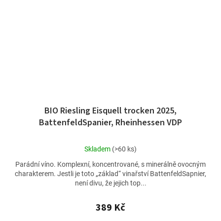
BIO Riesling Eisquell trocken 2025,
BattenfeldSpanier, Rheinhessen VDP
Průměrné
Skladem
(>60 ks)
hodnocení
Parádní víno. Komplexní, koncentrované, s minerálně ovocným
produktu
charakterem. Jestli je toto „základ“ vinařství BattenfeldSapnier,
je
není divu, že jejich top...
4,8
z
5
389 Kč
hvězdiček.