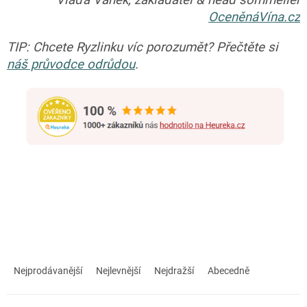
Vláďa Vaněk, zakladatel & head sommelier
OceněnáVína.cz
TIP: Chcete Ryzlinku víc porozumět? Přečtěte si
náš průvodce odrůdou
.
Ř
a
Nejprodávanější
Nejlevnější
Nejdražší
Abecedně
z
e