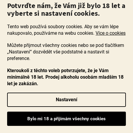
Potvrďte nám, že Vám již bylo 18 let a
vyberte si nastavení cookies.
Tento web používá soubory cookies. Aby se vám lépe
nakupovalo, používáme na webu cookies.
Více o cookies
Můžete přijmout všechny cookies nebo se pod tlačítkem
„Nastavení“ dozvědět vše podstatné a nastavit si
preference.
Kteroukoli z těchto voleb potvrzujete, že je Vám
minimálně 18 let. Prodej alkoholu osobám mladším 18
let je zakázán.
Nastavení
Riesling Erdener Herrenberg Kabinett feinherb
2022, Lotz, Mosel, polosuché
Průměrné
Skladem
(38 ks)
hodnocení