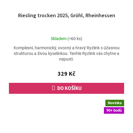
Riesling trocken 2025, Gröhl, Rheinhessen
Průměrné
Skladem
(>60 ks)
hodnocení
Komplexní, harmonický, ovocný a hravý Ryzlink s úžasnou
produktu
strukturou a živou kyselinkou. Tenhle Ryzlink vás chytne a
je
nepustí.
5,0
z
5
329 Kč
hvězdiček.
DO KOŠÍKU
Novinka
90+ bodů