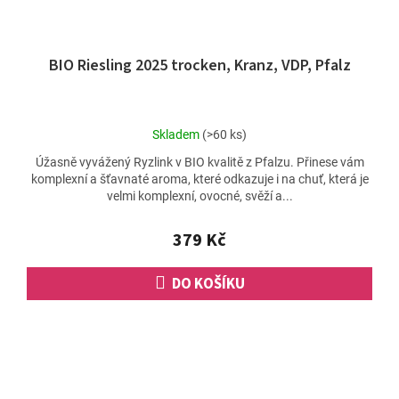
BIO Riesling 2025 trocken, Kranz, VDP, Pfalz
Průměrné
Skladem
(>60 ks)
hodnocení
Úžasně vyvážený Ryzlink v BIO kvalitě z Pfalzu. Přinese vám
produktu
komplexní a šťavnaté aroma, které odkazuje i na chuť, která je
je
velmi komplexní, ovocné, svěží a...
5,0
z
5
379 Kč
hvězdiček.
DO KOŠÍKU