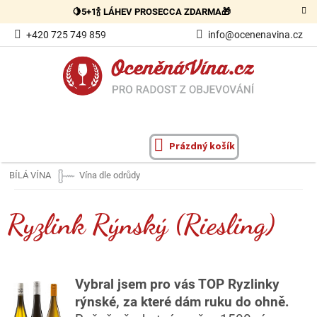
Přejít
🍋5+1🍾 LÁHEV PROSECCA ZDARMA🎁
na
obsah
+420 725 749 859
info@ocenenavina.cz
Prázdný košík
NÁKUPNÍ
KOŠÍK
BÍLÁ VÍNA
Vína dle odrůdy
Ryzlink Rýnský (Riesling)
Vybral jsem pro vás TOP Ryzlinky
rýnské, za které dám ruku do ohně.