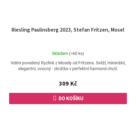
Riesling Paulinsberg 2023, Stefan Fritzen, Mosel
Průměrné
Skladem
(>60 ks)
hodnocení
Velmi povedený Ryzlink z Mosely od Fritzena. Svěží, minerální,
produktu
elegantní, ovocný - zkrátka v perfektní harmonii chutí.
je
5,0
z
309 Kč
5
hvězdiček.
DO KOŠÍKU