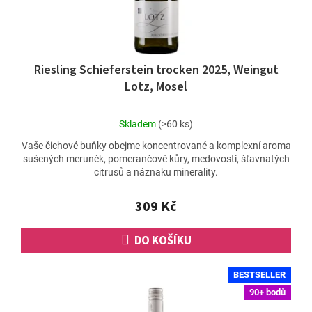
Riesling Schieferstein trocken 2025, Weingut
Lotz, Mosel
Průměrné
Skladem
(>60 ks)
hodnocení
Vaše čichové buňky obejme koncentrované a komplexní aroma
produktu
sušených meruněk, pomerančové kůry, medovosti, šťavnatých
je
citrusů a náznaku minerality.
4,8
z
5
309 Kč
hvězdiček.
DO KOŠÍKU
BESTSELLER
90+ bodů