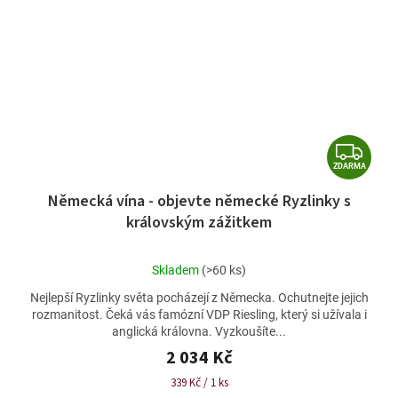
Z
ZDARMA
D
Německá vína - objevte německé Ryzlinky s
A
královským zážitkem
R
M
Průměrné
Skladem
(>60 ks)
A
hodnocení
Nejlepší Ryzlinky světa pocházejí z Německa. Ochutnejte jejich
produktu
rozmanitost. Čeká vás famózní VDP Riesling, který si užívala i
je
anglická královna. Vyzkoušíte...
5,0
z
2 034 Kč
5
Měrná
339 Kč / 1 ks
hvězdiček.
cena: