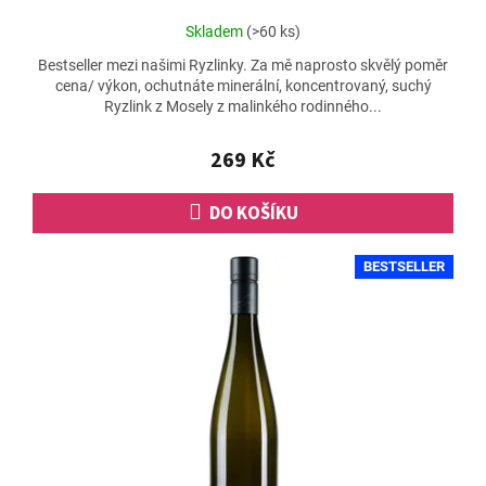
Průměrné
Skladem
(>60 ks)
hodnocení
Bestseller mezi našimi Ryzlinky. Za mě naprosto skvělý poměr
produktu
cena/ výkon, ochutnáte minerální, koncentrovaný, suchý
je
Ryzlink z Mosely z malinkého rodinného...
4,7
z
5
269 Kč
hvězdiček.
DO KOŠÍKU
BESTSELLER