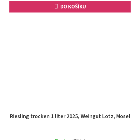
DO KOŠÍKU
Riesling trocken 1 liter 2025, Weingut Lotz, Mosel
Průměrné