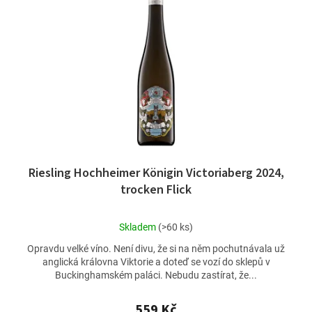
Riesling Hochheimer Königin Victoriaberg 2024,
trocken Flick
Průměrné
Skladem
(>60 ks)
hodnocení
Opravdu velké víno. Není divu, že si na něm pochutnávala už
produktu
anglická královna Viktorie a doteď se vozí do sklepů v
je
Buckinghamském paláci. Nebudu zastírat, že...
4,7
z
5
559 Kč