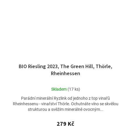
BIO Riesling 2023, The Green Hill, Thörle,
Rheinhessen
Průměrné
Skladem
(17 ks)
hodnocení
Parádní minerální Ryzlink od jednoho z top vinařů
produktu
Rheinhessenu - vinařství Thörle. Ochutnáte víno se skvělou
je
strukturou a svěžím minerálně ovocným...
4,5
z
5
279 Kč
hvězdiček.