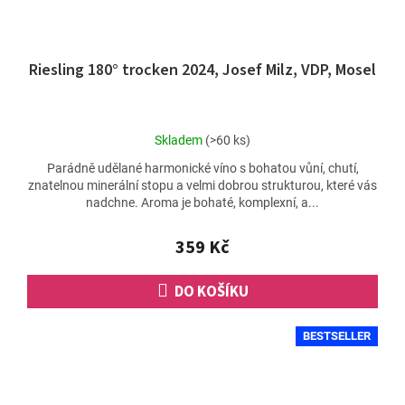
Riesling 180° trocken 2024, Josef Milz, VDP, Mosel
Průměrné
Skladem
(>60 ks)
hodnocení
Parádně udělané harmonické víno s bohatou vůní, chutí,
produktu
znatelnou minerální stopu a velmi dobrou strukturou, které vás
je
nadchne. Aroma je bohaté, komplexní, a...
5,0
z
5
359 Kč
hvězdiček.
DO KOŠÍKU
BESTSELLER