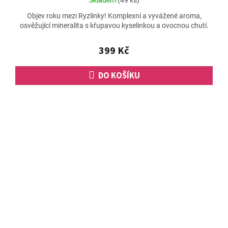
Skladem
(49 ks)
hodnocení
Objev roku mezi Ryzlinky! Komplexní a vyvážené aroma,
produktu
osvěžující mineralita s křupavou kyselinkou a ovocnou chutí.
je
5,0
z
399 Kč
5
hvězdiček.
DO KOŠÍKU