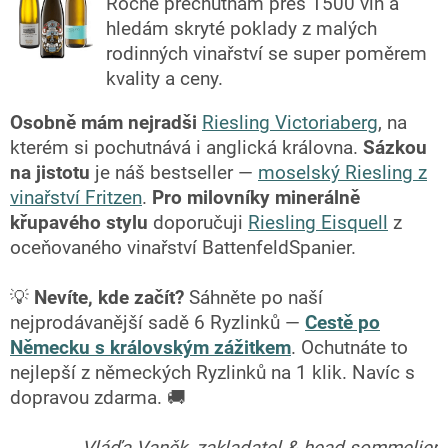
Ročně přechutnám přes 1500 vín a
hledám skryté poklady z malých
rodinných vinařství se super poměrem
kvality a ceny.
Osobně mám nejradši
Riesling Victoriaberg
, na
kterém si pochutnává i anglická královna.
Sázkou
na jistotu
je náš bestseller —
moselský Riesling z
vinařství Fritzen
.
Pro milovníky minerálně
křupavého stylu
doporučuji
Riesling Eisquell
z
oceňovaného vinařství BattenfeldSpanier.
💡
Nevíte, kde začít?
Sáhněte po naší
nejprodávanější sadě 6 Ryzlinků —
Cestě po
Německu s královským zážitkem
. Ochutnáte to
nejlepší z německých Ryzlinků na 1 klik. Navíc s
dopravou zdarma. 🚚