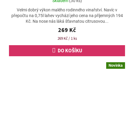
Skladem
(30 ks)
hodnocení
Velmi dobrý výkon malého rodinného vinařství. Navíc v
produktu
přepočtu na 0,75l lahev vychází jeho cena na příjemných 194
je
Kč. Na nose nás láká šťavnatou citrusovou...
4,8
z
269 Kč
5
Měrná
269 Kč / 1 ks
hvězdiček.
cena:
DO KOŠÍKU
Novinka