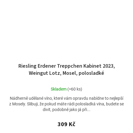
Riesling Erdener Treppchen Kabinet 2023,
Weingut Lotz, Mosel, polosladké
Průměrné
Skladem
(>60 ks)
hodnocení
Nádherně udělané víno, které vám opravdu nabídne to nejlepší
produktu
z Mosely. Slibuji, že pokud máte rádi polosladká vína, budete se
je
divit, podobně jako já při...
4,8
z
5
309 Kč
hvězdiček.