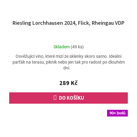
Riesling Lorchhausen 2024, Flick, Rheingau VDP
Průměrné
Skladem
(49 ks)
hodnocení
Osvěžující víno, které mizí ze sklenky skoro samo. Ideální
produktu
parťák na terasu, piknik nebo jen tak pro radost po dlouhém
je
dni.
2,5
z
5
289 Kč
hvězdiček.
DO KOŠÍKU
90+ bodů