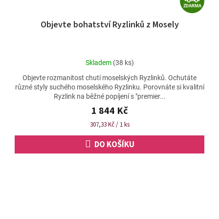
ZDARMA
D
Objevte bohatství Ryzlinků z Mosely
A
R
M
Průměrné
Skladem
(38 ks)
A
hodnocení
Objevte rozmanitost chutí moselských Ryzlinků. Ochutáte
produktu
různé styly suchého moselského Ryzlinku. Porovnáte si kvalitní
je
Ryzlink na běžné popíjení s "premier...
5,0
z
1 844 Kč
5
Měrná
307,33 Kč / 1 ks
hvězdiček.
cena:
DO KOŠÍKU