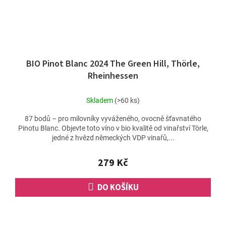
BIO Pinot Blanc 2024 The Green Hill, Thörle,
Rheinhessen
Skladem
(>60 ks)
87 bodů – pro milovníky vyváženého, ovocně šťavnatého
Pinotu Blanc. Objevte toto víno v bio kvalitě od vinařství Törle,
jedné z hvězd německých VDP vinařů,...
279 Kč
DO KOŠÍKU