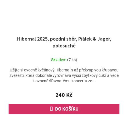
Hibernal 2025, pozdní sběr, Piálek & Jäger,
polosuché
Skladem
(7 ks)
Užijte si ovocně květinový Hibernal s až překvapivou křupavou
svěžestí, která dokonale vyrovnává vyšší zbytkový cukr a vede
k ovocně šťavnatému koncertu ze...
240 Kč
DO KOŠÍKU