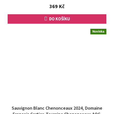
5
369 Kč
hvězdiček.
DO KOŠÍKU
Novinka
Sauvignon Blanc Chenonceaux 2024, Domaine