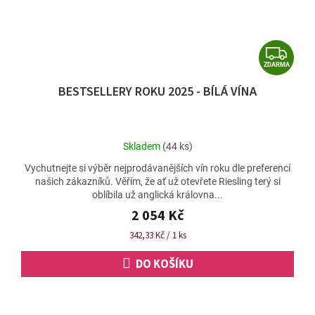
Z
ZDARMA
D
BESTSELLERY ROKU 2025 - BÍLÁ VÍNA
A
R
M
Průměrné
Skladem
(44 ks)
A
hodnocení
Vychutnejte si výběr nejprodávanějších vín roku dle preferencí
produktu
našich zákazníků. Věřím, že ať už otevřete Riesling terý si
je
oblíbila už anglická královna...
5,0
z
2 054 Kč
5
Měrná
342,33 Kč / 1 ks
hvězdiček.
cena:
DO KOŠÍKU