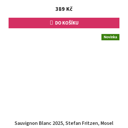
z
5
389 Kč
hvězdiček.
DO KOŠÍKU
Novinka
Sauvignon Blanc 2025, Stefan Fritzen, Mosel