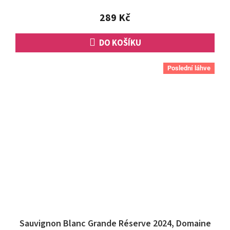
z
5
289 Kč
hvězdiček.
DO KOŠÍKU
Poslední láhve
Sauvignon Blanc Grande Réserve 2024, Domaine