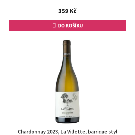
z
5
359 Kč
hvězdiček.
DO KOŠÍKU
Chardonnay 2023, La Villette, barrique styl