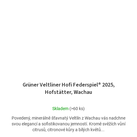
Grüner Veltliner Hofi Federspiel® 2025,
Hofstätter, Wachau
Průměrné
Skladem
(>60 ks)
hodnocení
Povedený, minerálně šťavnatý Veltlín z Wachau vás nadchne
produktu
svou elegancí a sofistikovanou jemností. Kromě svěžích vůní
je
citrusů, citronové kůry a bílých květů...
5,0
z