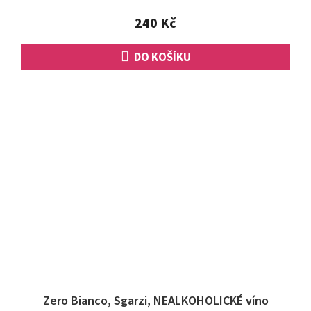
z
5
240 Kč
hvězdiček.
DO KOŠÍKU
Zero Bianco, Sgarzi, NEALKOHOLICKÉ víno