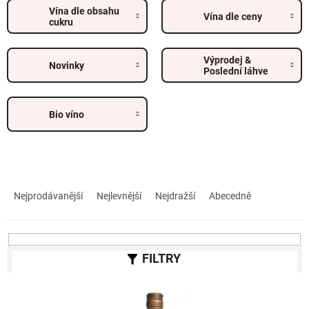
Vína dle obsahu
Vína dle ceny
cukru
Výprodej &
Novinky
Poslední láhve
Bio víno
Ř
a
Nejprodávanější
Nejlevnější
Nejdražší
Abecedně
z
e
n
í
p
r
V
o
ý