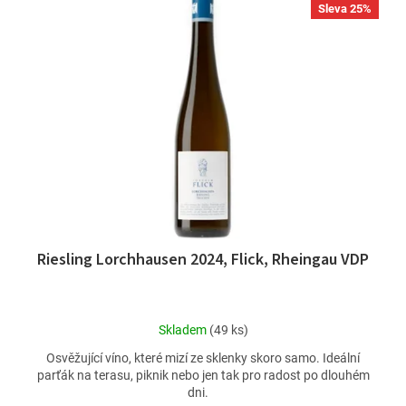
Sleva 25%
Riesling Lorchhausen 2024, Flick, Rheingau VDP
Průměrné
Skladem
(49 ks)
hodnocení
Osvěžující víno, které mizí ze sklenky skoro samo. Ideální
produktu
parťák na terasu, piknik nebo jen tak pro radost po dlouhém
je
dni.
2,5