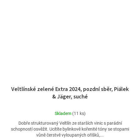
Veltlínské zelené Extra 2024, pozdní sběr, Piálek
& Jäger, suché
Průměrné
Skladem
(11 ks)
hodnocení
Dobře strukturovaný Veltlín ze starších vinic s parádní
produktu
schopností osvěžit. Ucítíte bylinkově kořenité tóny se stopami
je
vůně čerstvě vyloupaných oříšků,...
5,0