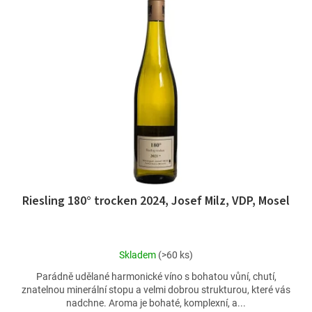
d
p
u
i
k
s
t
p
ů
r
o
d
u
k
t
ů
Riesling 180° trocken 2024, Josef Milz, VDP, Mosel
Průměrné
Skladem
(>60 ks)
hodnocení
Parádně udělané harmonické víno s bohatou vůní, chutí,
produktu
znatelnou minerální stopu a velmi dobrou strukturou, které vás
je
nadchne. Aroma je bohaté, komplexní, a...
5,0