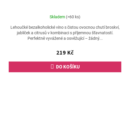
Skladem
(>60 ks)
Lehoučké bezalkoholické víno s čistou ovocnou chutí broskví,
jablíček a citrusů v kombinaci s příjemnou šťavnatostí.
Perfektně vyvážené a osvěžující – žádný...
219 Kč
DO KOŠÍKU