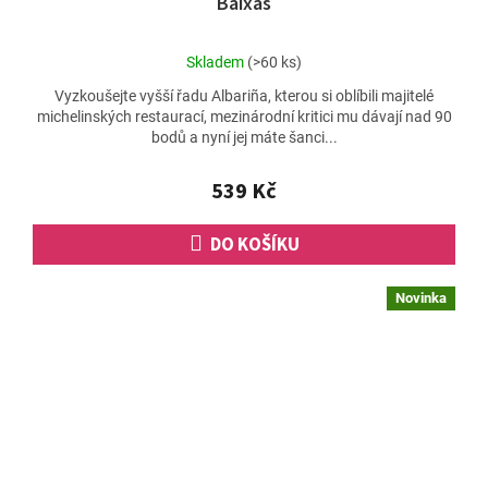
Baixas
Průměrné
Skladem
(>60 ks)
hodnocení
Vyzkoušejte vyšší řadu Albariña, kterou si oblíbili majitelé
produktu
michelinských restaurací, mezinárodní kritici mu dávají nad 90
je
bodů a nyní jej máte šanci...
5,0
z
5
539 Kč
hvězdiček.
DO KOŠÍKU
Novinka