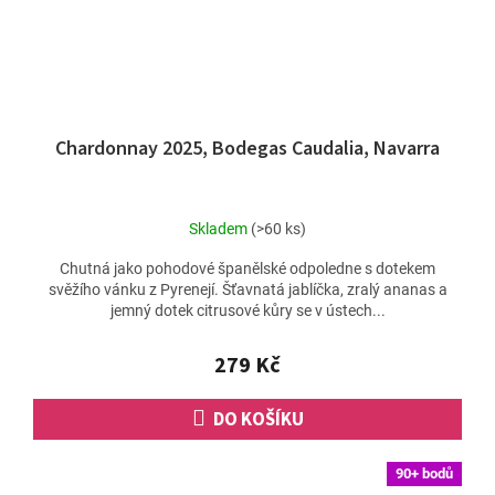
Chardonnay 2025, Bodegas Caudalia, Navarra
Skladem
(>60 ks)
Chutná jako pohodové španělské odpoledne s dotekem
svěžího vánku z Pyrenejí. Šťavnatá jablíčka, zralý ananas a
jemný dotek citrusové kůry se v ústech...
279 Kč
DO KOŠÍKU
90+ bodů