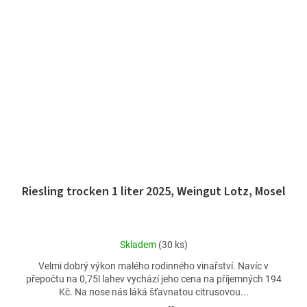
Riesling trocken 1 liter 2025, Weingut Lotz, Mosel
Průměrné
Skladem
(30 ks)
hodnocení
Velmi dobrý výkon malého rodinného vinařství. Navíc v
produktu
přepočtu na 0,75l lahev vychází jeho cena na příjemných 194
je
Kč. Na nose nás láká šťavnatou citrusovou...
4,8
z