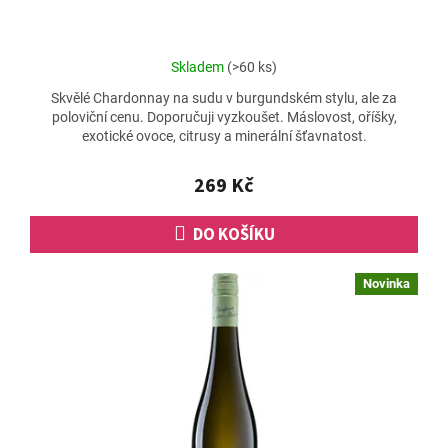
Průměrné
Skladem
(>60 ks)
hodnocení
Skvělé Chardonnay na sudu v burgundském stylu, ale za
produktu
poloviční cenu. Doporučuji vyzkoušet. Máslovost, oříšky,
je
exotické ovoce, citrusy a minerální šťavnatost.
4,7
z
5
269 Kč
hvězdiček.
DO KOŠÍKU
Novinka