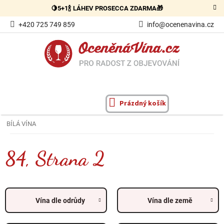
Přejít
🍋5+1🍾 LÁHEV PROSECCA ZDARMA🎁
na
obsah
+420 725 749 859
info@ocenenavina.cz
Prázdný košík
NÁKUPNÍ
KOŠÍK
BÍLÁ VÍNA
84
, Strana 2
Vína dle odrůdy
Vína dle země