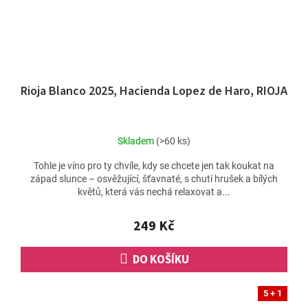
Rioja Blanco 2025, Hacienda Lopez de Haro, RIOJA
Skladem
(>60 ks)
Tohle je víno pro ty chvíle, kdy se chcete jen tak koukat na
západ slunce – osvěžující, šťavnaté, s chutí hrušek a bílých
květů, která vás nechá relaxovat a...
249 Kč
DO KOŠÍKU
5 + 1