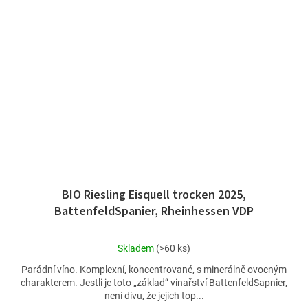
BIO Riesling Eisquell trocken 2025,
BattenfeldSpanier, Rheinhessen VDP
Průměrné
Skladem
(>60 ks)
hodnocení
Parádní víno. Komplexní, koncentrované, s minerálně ovocným
produktu
charakterem. Jestli je toto „základ“ vinařství BattenfeldSapnier,
je
není divu, že jejich top...
4,8