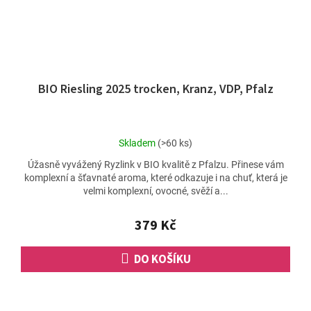
BIO Riesling 2025 trocken, Kranz, VDP, Pfalz
Průměrné
Skladem
(>60 ks)
hodnocení
Úžasně vyvážený Ryzlink v BIO kvalitě z Pfalzu. Přinese vám
produktu
komplexní a šťavnaté aroma, které odkazuje i na chuť, která je
je
velmi komplexní, ovocné, svěží a...
5,0
z
5
379 Kč
hvězdiček.
DO KOŠÍKU