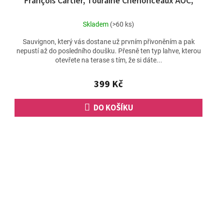
François Cartier, Touraine Chenonceaux AOC,
Loira
Skladem
(>60 ks)
Sauvignon, který vás dostane už prvním přivoněním a pak
nepustí až do posledního doušku. Přesně ten typ lahve, kterou
otevřete na terase s tím, že si dáte...
399 Kč
DO KOŠÍKU