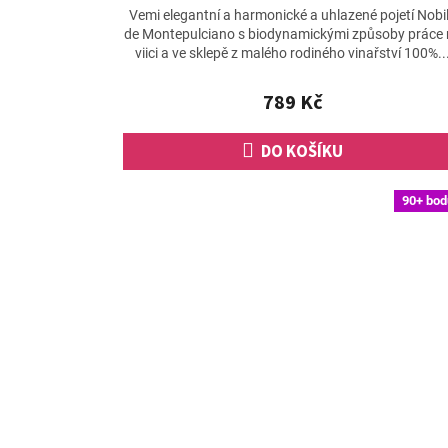
hodnocení
Vemi elegantní a harmonické a uhlazené pojetí Nobi
produktu
de Montepulciano s biodynamickými způsoby práce
je
viici a ve sklepě z malého rodiného vinařství 100%..
5,0
z
789 Kč
5
hvězdiček.
DO KOŠÍKU
90+ bod