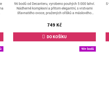
le
96 bodů od Decanteru, vyrobeno pouhých 5 000 lahví.
S 
 na
Nádherně komplexní a přitom elegantní, s vrstvami
.
šťavnatého ovoce, pražených oříšků a máslového
toastu,...
749 Kč
DO KOŠÍKU
ů
90+ bodů