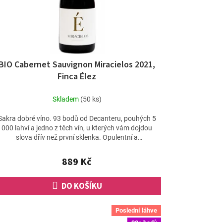
BIO Cabernet Sauvignon Miracielos 2021,
Finca Élez
Skladem
(50 ks)
Sakra dobré víno. 93 bodů od Decanteru, pouhých 5
000 lahví a jedno z těch vín, u kterých vám dojdou
slova dřív než první sklenka. Opulentní a
koncentrované,...
889 Kč
DO KOŠÍKU
Poslední láhve