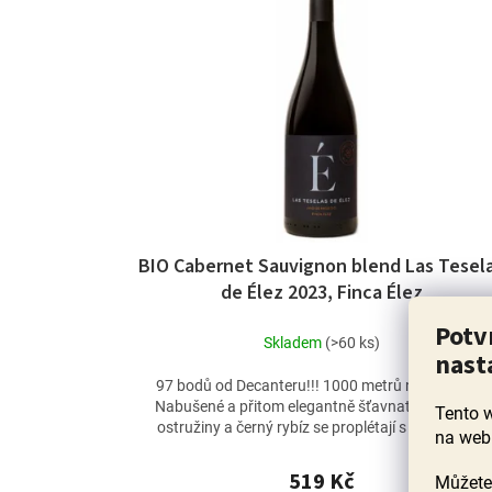
BIO Cabernet Sauvignon blend Las Tesel
de Élez 2023, Finca Élez
Potv
Skladem
(>60 ks)
nast
97 bodů od Decanteru!!! 1000 metrů nad mořem.
Nabušené a přitom elegantně šťavnaté – švestky,
Tento 
ostružiny a černý rybíz se proplétají s tóny tmavé
na web
čokolády,...
519 Kč
Můžete 