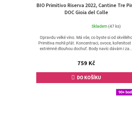
BIO Primitivo Riserva 2022, Cantine Tre Pin
DOC Gioia del Colle
Skladem
(47 ks)
Průměrné
hodnocení
Opravdu velké víno. Má vše, co byste si od skvěléh
produktu
Primitiva mohli přát. Koncentraci, ovoce, kořenitost
je
extrémně dlouhou dochuť. Body navíc dávám i za..
5,0
z
759 Kč
5
hvězdiček.
DO KOŠÍKU
90+ bod