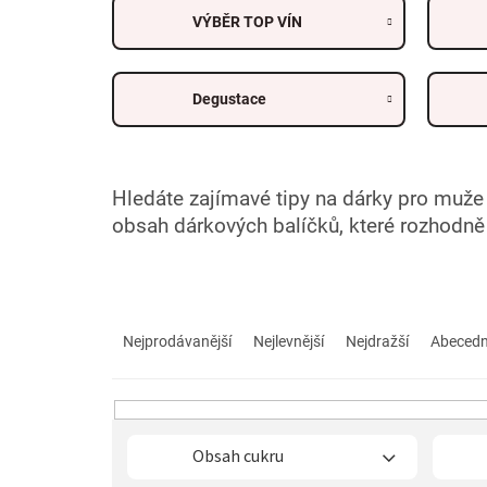
VÝBĚR TOP VÍN
Degustace
Hledáte zajímavé tipy na dárky pro muže 
obsah dárkových balíčků, které rozhodn
Ř
a
Nejprodávanější
Nejlevnější
Nejdražší
Abeced
z
e
n
í
p
Obsah cukru
r