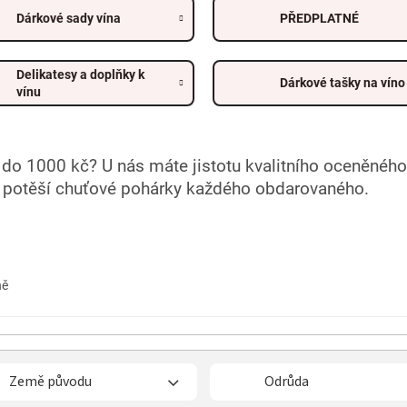
Dárkové sady vína
PŘEDPLATNÉ
Delikatesy a doplňky k
Dárkové tašky na víno
vínu
do 1000 kč? U nás máte jistotu kvalitního oceněného ví
ě potěší chuťové pohárky každého obdarovaného.
ně
Země původu
Odrůda