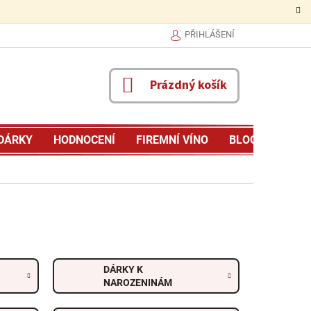
PŘIHLÁŠENÍ
NÁKUPNÍ
Prázdný košík
KOŠÍK
DÁRKY
HODNOCENÍ
FIREMNÍ VÍNO
BLOG
MŮJ P
DÁRKY K
NAROZENINÁM