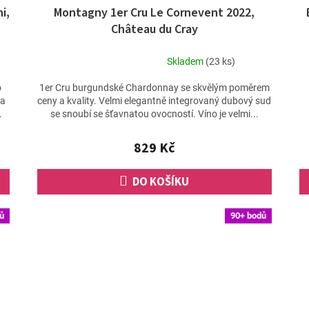
i,
Montagny 1er Cru Le Cornevent 2022,
Château du Cray
Skladem
(23 ks)
Průměrné
hodnocení
o
1er Cru burgundské Chardonnay se skvělým poměrem
produktu
 a
ceny a kvality. Velmi elegantně integrovaný dubový sud
je
.
se snoubí se šťavnatou ovocností. Víno je velmi...
5,0
z
829 Kč
5
hvězdiček.
DO KOŠÍKU
ů
90+ bodů