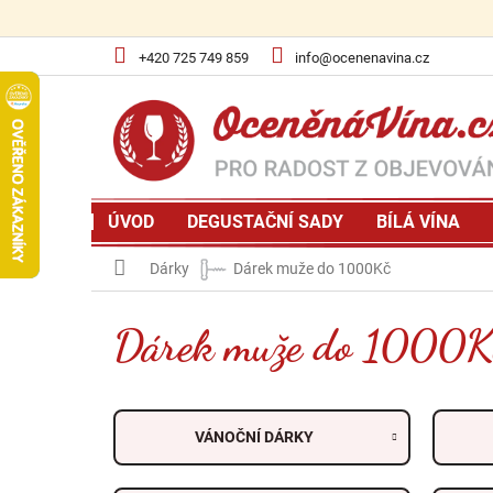
Přejít
na
obsah
+420 725 749 859
info@ocenenavina.cz
ÚVOD
DEGUSTAČNÍ SADY
BÍLÁ VÍNA
Domů
Dárky
Dárek muže do 1000Kč
Dárek muže do 1000K
VÁNOČNÍ DÁRKY