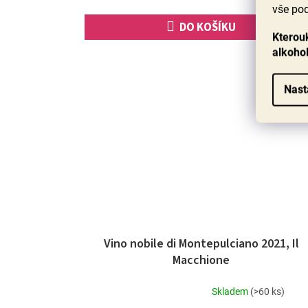
vše pod
DO KOŠÍKU
Kterouk
alkoho
90+ bod
Nast
Vino nobile di Montepulciano 2021, Il
Macchione
Skladem
(>60 ks)
Průměrné