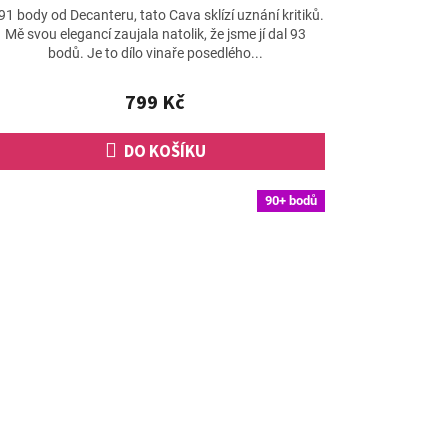
91 body od Decanteru, tato Cava sklízí uznání kritiků.
Mě svou elegancí zaujala natolik, že jsme jí dal 93
bodů. Je to dílo vinaře posedlého...
799 Kč
DO KOŠÍKU
90+ bodů