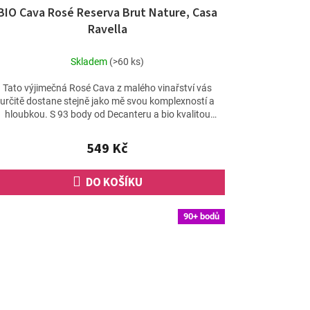
BIO Cava Rosé Reserva Brut Nature, Casa
Ravella
Skladem
(>60 ks)
Tato výjimečná Rosé Cava z malého vinařství vás
určitě dostane stejně jako mě svou komplexností a
hloubkou. S 93 body od Decanteru a bio kvalitou
nabízí...
549 Kč
DO KOŠÍKU
90+ bodů