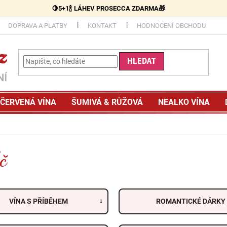
🍋5+1🍾 LÁHEV PROSECCA ZDARMA🎁
DOPRAVA A PLATBY
KONTAKT
HODNOCENÍ OBCHODU
HLEDAT
ČERVENÁ VÍNA
ŠUMIVÁ & RŮŽOVÁ
NEALKO VÍNA
č
VÍNA S PŘÍBĚHEM
ROMANTICKÉ DÁRKY