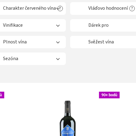
Charakter červeného vína
Vláďovo hodnocení
?
?
Vinifikace
Dárek pro
Plnost vína
Svěžest vína
Sezóna
ů
90+ bodů