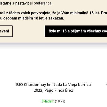
hvězdiček.
statné a nastavit si preference.
DO KOŠÍKU
oli z těchto voleb potvrzujete, že je Vám minimálně 18 let. Pr
lu osobám mladším 18 let je zakázán.
ů
90+ bodů
avení
BIO Chardonnay limitada La Vieja barrica
2022, Pago Finca Élez
Skladem
(19 ks)