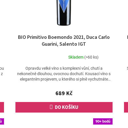
BIO Primitivo Boemondo 2021, Duca Carlo
Guarini, Salento IGT
Skladem
(>60 ks)
Průměrné
hodnocení
nou
Opravdu velké víno s komplexní vůní, chutí a
produktu
 z
nekonečně dlouhou, ovocnou dochutí. Kousací víno s
je
elegantním projevem, u kterého si plně vychutnáte
4,6
každou...
z
689 Kč
5
hvězdiček.
DO KOŠÍKU
ů
90+ bodů