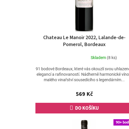
o
d
u
k
t
ů
Chateau Le Manoir 2022, Lalande-de-
Pomerol, Bordeaux
Skladem
(8 ks)
Průměrné
hodnocení
91 bodové Bordeaux, které vás okouzlí svou uhlaze
produktu
elegancí a rafinovaností. Nádherně harmonické víno
je
malého vinařství sousedícího s legendárním...
5,0
z
569 Kč
5
hvězdiček.
DO KOŠÍKU
90+ bod