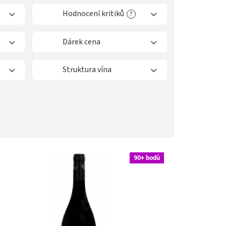
Hodnocení kritiků
?
Dárek cena
Struktura vína
90+ bodů