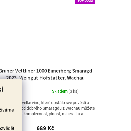
90+ bodů
Grüner Veltliner 1000 Eimerberg Smaragd
2023, Weingut Hofstätter, Wachau
si
Skladem
(3 ks)
Průměrné
hodnocení
Jedná se o velké víno, které dostálo své pověsti a
produktu
abízí vše, co od dobrého Smaragdu z Wachau můžete
užíváme
je
očekávat - komplexnost, plnost, mineralitu a...
4,7
z
689 Kč
ozvědět
5