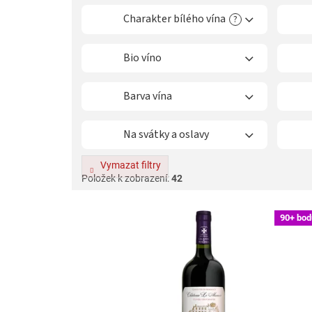
o
Charakter bílého vína
?
d
u
k
Bio víno
t
ů
Barva vína
Na svátky a oslavy
Vymazat filtry
Položek k zobrazení:
42
V
90+ bod
ý
p
i
s
p
r