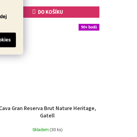
hvězdiček.
DO KOŠÍKU
odej
90+ bodů
Cava Gran Reserva Brut Nature Heritage,
Gatell
Skladem
(30 ks)