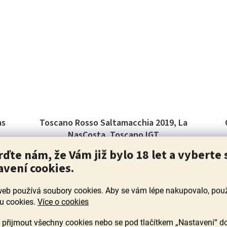
as
Toscano Rosso Saltamacchia 2019, La
NasCosta, Toscano IGT
rďte nám, že Vám již bylo 18 let a vyberte 
Skladem
(49 ks)
avení cookies.
Průměrné
hodnocení
Tohle je Toskánsko ve sklenici - perfektní struktura,
produktu
koncentrace, harmonické a svůdné červené z malého
n
web používá soubory cookies. Aby se vám lépe nakupovalo, po
je
rodinného vinařství.
u cookies.
Více o cookies
5,0
z
699 Kč
přijmout všechny cookies nebo se pod tlačítkem „Nastavení“ d
5