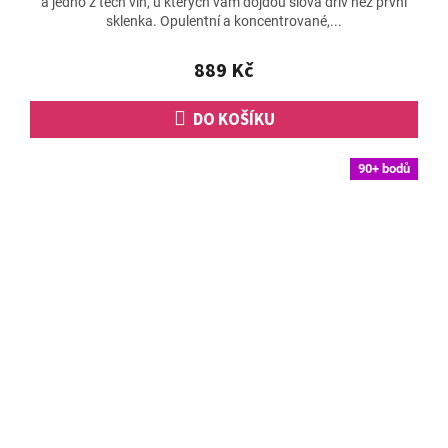
a jedno z těch vín, u kterých vám dojdou slova dřív než první
sklenka. Opulentní a koncentrované,...
889 Kč
DO KOŠÍKU
90+ bodů