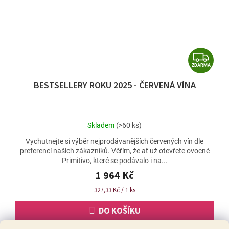
Z
ZDARMA
D
BESTSELLERY ROKU 2025 - ČERVENÁ VÍNA
A
R
M
Průměrné
Skladem
(>60 ks)
A
hodnocení
Vychutnejte si výběr nejprodávanějších červených vín dle
produktu
preferencí našich zákazníků. Věřím, že ať už otevřete ovocné
je
Primitivo, které se podávalo i na...
4,7
z
1 964 Kč
5
Měrná
327,33 Kč / 1 ks
hvězdiček.
cena:
DO KOŠÍKU