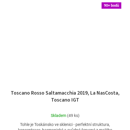
90+ bodů
Toscano Rosso Saltamacchia 2019, La NasCosta,
Toscano IGT
Průměrné
Skladem
(49 ks)
hodnocení
Tohle je Toskánsko ve sklenici - perfektní struktura,
produktu