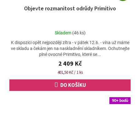
D
Objevte rozmanitost odrůdy Primitivo
A
R
M
Průměrné
Skladem
(46 ks)
A
hodnocení
K dispozici opět nejpozději zítra - v pátek 12.6. - vína už máme
produktu
ve skladu a čekám jen na naskladnění skladníkem. Ochutnejte
je
plné ovocné Primitivo, které se...
4,6
z
2 409 Kč
5
Měrná
401,50 Kč / 1 ks
hvězdiček.
cena:
DO KOŠÍKU
90+ bodů