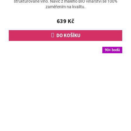
strukturované víno. Navíc z malého BIO vinařství se 100%
zaměřením na kvalitu.
639 Kč
DO KOŠÍKU
90+ bodů