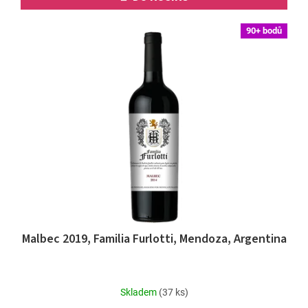
90+ bodů
Malbec 2019, Familia Furlotti, Mendoza, Argentina
Průměrné
Skladem
(37 ks)
hodnocení