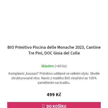
BIO Primitivo Piscina delle Monache 2023, Cantine
Tre Pini, DOC Gioia del Colle
Průměrné
Skladem
(>60 ks)
hodnocení
Komplexní „kousací“ Primitivo udělané ve velkém stylu. Skvěle
produktu
strukturované víno. Navíc z malého BIO vinařství se 100%
je
zaměřením na kvalitu.
5,0
z
5
499 Kč
hvězdiček.
DO KOŠÍKU