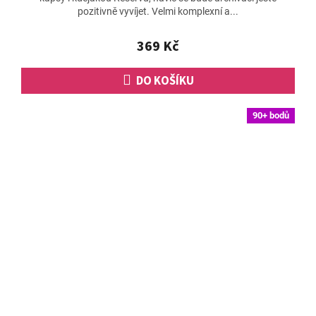
pozitivně vyvíjet. Velmi komplexní a...
4,7
z
5
369 Kč
hvězdiček.
DO KOŠÍKU
90+ bodů