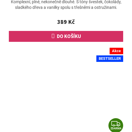
Komplexní, plné, nekonečně dlouhé. S tóny švestek, čokolády,
produktu
sladkého dřeva a vanilky spolu s třešněmi a ostružinami.
je
4,8
z
389 Kč
5
hvězdiček.
DO KOŠÍKU
Akce
BESTSELLER
Z
ZDARMA