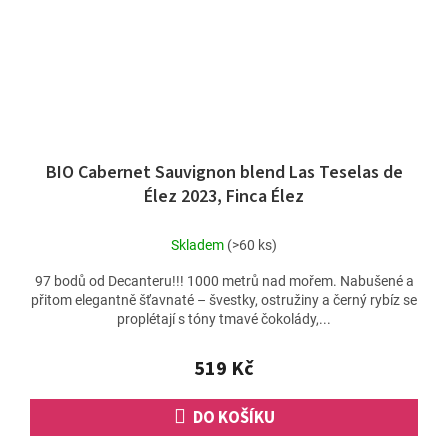
BIO Cabernet Sauvignon blend Las Teselas de
Élez 2023, Finca Élez
Skladem
(>60 ks)
97 bodů od Decanteru!!! 1000 metrů nad mořem. Nabušené a
přitom elegantně šťavnaté – švestky, ostružiny a černý rybíz se
proplétají s tóny tmavé čokolády,...
519 Kč
DO KOŠÍKU