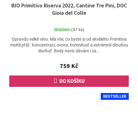
BIO Primitivo Riserva 2022, Cantine Tre Pini, DOC
Gioia del Colle
Průměrné
Skladem
(47 ks)
hodnocení
Opravdu velké víno. Má vše, co byste si od skvělého Primitiva
produktu
mohli přát. Koncentraci, ovoce, kořenitost a extrémně dlouhou
je
dochuť. Body navíc dávám i za...
5,0
z
5
759 Kč
hvězdiček.
DO KOŠÍKU
BESTSELLER