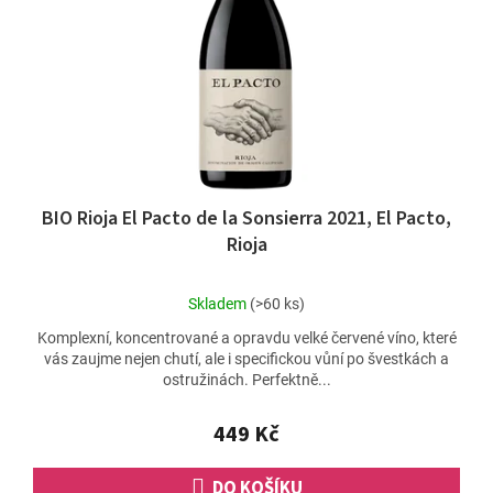
BIO Rioja El Pacto de la Sonsierra 2021, El Pacto,
Rioja
Průměrné
Skladem
(>60 ks)
hodnocení
Komplexní, koncentrované a opravdu velké červené víno, které
produktu
vás zaujme nejen chutí, ale i specifickou vůní po švestkách a
je
ostružinách. Perfektně...
5,0
z
5
449 Kč
hvězdiček.
DO KOŠÍKU