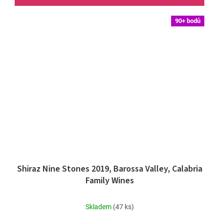
90+ bodů
Shiraz Nine Stones 2019, Barossa Valley, Calabria
Family Wines
Průměrné
Skladem
(47 ks)
hodnocení