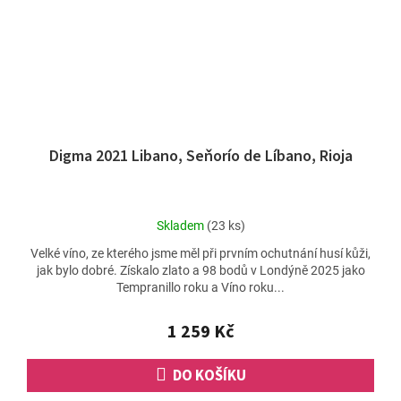
Digma 2021 Libano, Seňorío de Líbano, Rioja
Průměrné
Skladem
(23 ks)
hodnocení
Velké víno, ze kterého jsme měl při prvním ochutnání husí kůži,
produktu
jak bylo dobré. Získalo zlato a 98 bodů v Londýně 2025 jako
je
Tempranillo roku a Víno roku...
5,0
z
5
1 259 Kč
hvězdiček.
DO KOŠÍKU