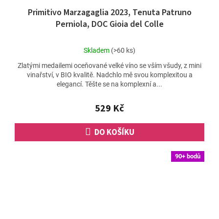
Primitivo Marzagaglia 2023, Tenuta Patruno
Perniola, DOC Gioia del Colle
Průměrné
Skladem
(>60 ks)
hodnocení
Zlatými medailemi oceňované velké víno se vším všudy, z mini
produktu
vinařství, v BIO kvalitě. Nadchlo mě svou komplexitou a
je
elegancí. Těšte se na komplexní a...
5,0
z
5
529 Kč
hvězdiček.
DO KOŠÍKU
90+ bodů