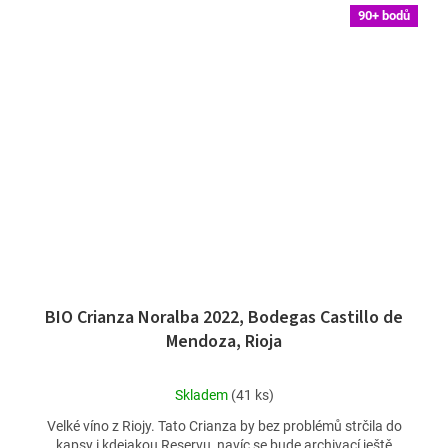
90+ bodů
BIO Crianza Noralba 2022, Bodegas Castillo de
Mendoza, Rioja
Průměrné
Skladem
(41 ks)
hodnocení
Velké víno z Riojy. Tato Crianza by bez problémů strčila do
produktu
kapsy i kdejakou Reservu, navíc se bude archivací ještě
je