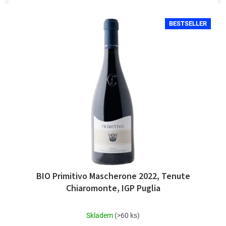
p
r
V
o
BESTSELLER
ý
d
p
u
i
k
s
t
p
ů
r
o
d
u
k
t
ů
BIO Primitivo Mascherone 2022, Tenute
Chiaromonte, IGP Puglia
Průměrné
Skladem
(>60 ks)
hodnocení