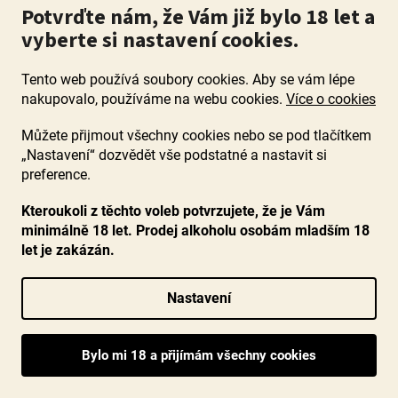
Potvrďte nám, že Vám již bylo 18 let a
90+ bodů
vyberte si nastavení cookies.
Tento web používá soubory cookies. Aby se vám lépe
nakupovalo, používáme na webu cookies.
Více o cookies
Můžete přijmout všechny cookies nebo se pod tlačítkem
„Nastavení“ dozvědět vše podstatné a nastavit si
preference.
Kteroukoli z těchto voleb potvrzujete, že je Vám
minimálně 18 let. Prodej alkoholu osobám mladším 18
let je zakázán.
BIO Cotes du Rhone Bois des Moines 2020,
Nastavení
Chateau Gigognan
Průměrné
Skladem
(48 ks)
hodnocení
Malé Chateauneuf-du Pape z francouzského bio vinařství.
produktu
Komplexní, uhlazené, ovocné i kořenité, téhle lahvi nic nechybí.
je