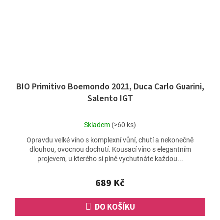
BIO Primitivo Boemondo 2021, Duca Carlo Guarini,
Salento IGT
Průměrné
Skladem
(>60 ks)
hodnocení
Opravdu velké víno s komplexní vůní, chutí a nekonečně
produktu
dlouhou, ovocnou dochutí. Kousací víno s elegantním
je
projevem, u kterého si plně vychutnáte každou...
4,6
z
5
689 Kč
hvězdiček.
DO KOŠÍKU