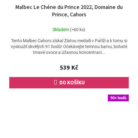
Malbec Le Chéne du Prince 2022, Domaine du
Prince, Cahors
Skladem
(>60 ks)
Tento Malbec Cahors získal Zlatou medaili v Paříži a k tomu si
vysloužil skvělých 91 bodů! Očekávejte temnou barvu, bohaté
tmavé ovoce a úžasnou koncentraci...
539 Kč
DO KOŠÍKU
90+ bodů