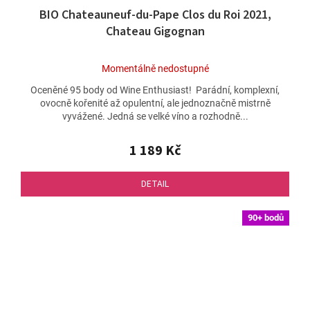
BIO Chateauneuf-du-Pape Clos du Roi 2021,
Chateau Gigognan
Průměrné
Momentálně nedostupné
hodnocení
Oceněné 95 body od Wine Enthusiast! Parádní, komplexní,
produktu
ovocně kořenité až opulentní, ale jednoznačně mistrně
je
vyvážené. Jedná se velké víno a rozhodně...
5,0
z
5
1 189 Kč
hvězdiček.
DETAIL
90+ bodů