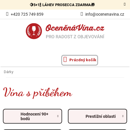
Přejít
🍋5+1🍾 LÁHEV PROSECCA ZDARMA🎁
na
obsah
+420 725 749 859
info@ocenenavina.cz
Prázdný košík
NÁKUPNÍ
KOŠÍK
Dárky
Vína s příběhem
Hodnocení 90+
Prestižní oblasti
bodů