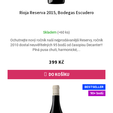
Rioja Reserva 2015, Bodegas Escudero
Průměrné
Skladem
(>60 ks)
hodnocení
Ochutnejte nový ročník naší nejprodávanější Reservy, ročník
produktu
2010 dostal neuvěřitelných 95 bodů od časopisu Decanter!!
je
Plná pusa chuti, harmonické,...
4,7
z
5
399 Kč
hvězdiček.
DO KOŠÍKU
BESTSELLER
90+ bodů