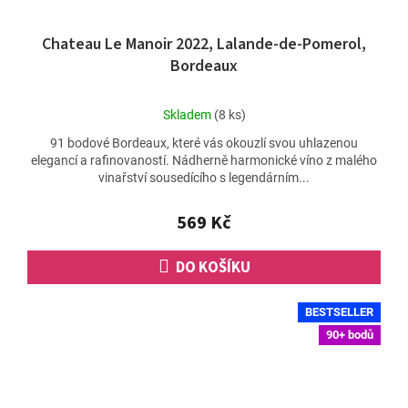
Chateau Le Manoir 2022, Lalande-de-Pomerol,
Bordeaux
Průměrné
Skladem
(8 ks)
hodnocení
91 bodové Bordeaux, které vás okouzlí svou uhlazenou
produktu
elegancí a rafinovaností. Nádherně harmonické víno z malého
je
vinařství sousedícího s legendárním...
5,0
z
5
569 Kč
hvězdiček.
DO KOŠÍKU
BESTSELLER
90+ bodů