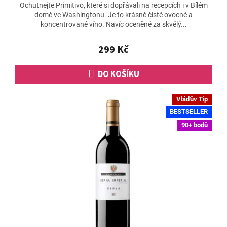
Ochutnejte Primitivo, které si dopřávali na recepcích i v Bílém
produktu
domě ve Washingtonu. Je to krásně čistě ovocné a
je
koncentrované víno. Navíc oceněné za skvělý...
4,7
z
5
299 Kč
hvězdiček.
DO KOŠÍKU
Vláďův Tip
BESTSELLER
90+ bodů