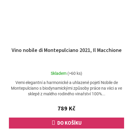
Vino nobile di Montepulciano 2021, Il Macchione
Průměrné
Skladem
(>60 ks)
hodnocení
Vemi elegantní a harmonické a uhlazené pojetí Nobile de
produktu
Montepulciano s biodynamickými způsoby práce na viici a ve
je
sklepě z malého rodiného vinařství 100%...
5,0
z
5
789 Kč
hvězdiček.
DO KOŠÍKU