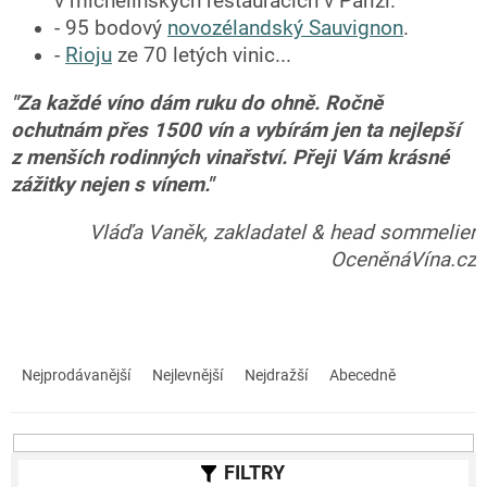
v michelinských restauracích v Paříži.
- 95 bodový
novozélandský Sauvignon
.
-
Rioju
ze 70 letých vinic...
"Za každé víno dám ruku do ohně. Ročně
ochutnám přes 1500 vín a vybírám jen ta nejlepší
z menších rodinných vinařství. Přeji Vám krásné
zážitky nejen s vínem."
Vláďa Vaněk, zakladatel & head sommelier
OceněnáVína.cz
Ř
a
Nejprodávanější
Nejlevnější
Nejdražší
Abecedně
z
e
n
í