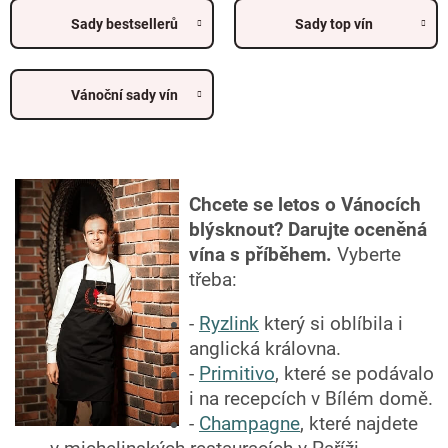
Sady bestsellerů
Sady top vín
Vánoční sady vín
Chcete se letos o Vánocích
blýsknout? Darujte oceněná
vína s příběhem.
Vyberte
třeba:
-
Ryzlink
který si oblíbila i
anglická královna.
-
Primitivo
, které se podávalo
i na recepcích v Bílém domě.
-
Champagne
, které najdete