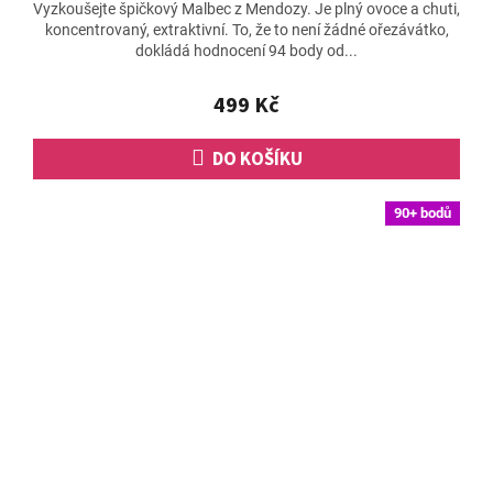
Vyzkoušejte špičkový Malbec z Mendozy. Je plný ovoce a chuti,
produktu
koncentrovaný, extraktivní. To, že to není žádné ořezávátko,
je
dokládá hodnocení 94 body od...
4,9
z
5
499 Kč
hvězdiček.
DO KOŠÍKU
90+ bodů