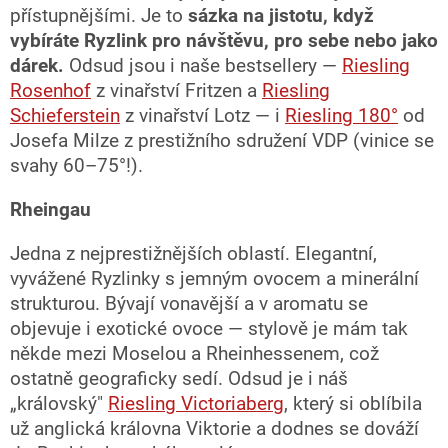
přístupnějšími. Je to
sázka na jistotu, když
vybíráte Ryzlink pro návštěvu, pro sebe nebo jako
dárek.
Odsud jsou i naše bestsellery —
Riesling
Rosenhof
z vinařství Fritzen a
Riesling
Schieferstein
z vinařství Lotz — i
Riesling 180°
od
Josefa Milze z prestižního sdružení VDP (vinice se
svahy 60–75°!).
Rheingau
Jedna z nejprestižnějších oblastí. Elegantní,
vyvážené Ryzlinky s jemným ovocem a minerální
strukturou. Bývají vonavější a v aromatu se
objevuje i exotické ovoce — stylově je mám tak
někde mezi Moselou a Rheinhessenem, což
ostatně geograficky sedí. Odsud je i náš
„královský"
Riesling Victoriaberg
, který si oblíbila
už anglická královna Viktorie a dodnes se dováží