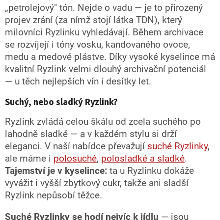
„petrolejový" tón. Nejde o vadu — je to přirozený
projev zrání (za nímž stojí látka TDN), který
milovníci Ryzlinku vyhledávají. Během archivace
se rozvíjejí i tóny vosku, kandovaného ovoce,
medu a medové plástve. Díky vysoké kyselince má
kvalitní Ryzlink velmi dlouhý archivační potenciál
— u těch nejlepších vín i desítky let.
Suchý, nebo sladký Ryzlink?
Ryzlink zvládá celou škálu od zcela suchého po
lahodně sladké — a v každém stylu si drží
eleganci. V naší nabídce převažují
suché Ryzlinky
,
ale máme i
polosuché
,
polosladké a sladké
.
Tajemství je v kyselince:
ta u Ryzlinku dokáže
vyvážit i vyšší zbytkový cukr, takže ani sladší
Ryzlink nepůsobí těžce.
Suché Ryzlinky se hodí nejvíc k jídlu
— jsou