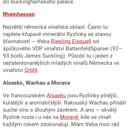
do Buckinghamského paláce.
Rheinhessen
Největší německá vinařská oblast. Často tu
najdete křupavě minerální Ryzlinky se slanou
šťavnatostí — třeba
Riesling Eisquell
od
špičkového VDP vinařství BattenfeldSpanier (92–
93 bodů James Suckling). Působí tu i jeden z
nejtalentovanějších mladých vinařů Německa ve
vinařství
Gröhl
.
Alsasko, Wachau a Morava
Ve francouzském
Alsasku
jsou Ryzlinky plnější,
kulatější a aromatičtější. Rakouský Wachau přináší
suché víno s dlouhým závěrem. A ano — skvělý
Ryzlink roste i u nás na
Moravě
, kde se vinaři
každým rokem zdokonalují. Mám třeba moc rád