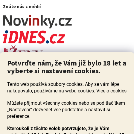
Znáte nás z médií
Potvrďte nám, že Vám již bylo 18 let a
vyberte si nastavení cookies.
Tento web používá soubory cookies. Aby se vám lépe
nakupovalo, používáme na webu cookies.
Více o cookies
Můžete přijmout všechny cookies nebo se pod tlačítkem
„Nastavení“ dozvědět vše podstatné a nastavit si
ZÁKAZ PRODEJE ALKOHOLU OSOBÁM MLADŠÍM 18 LET. Pijte s
mírou i když pijete s Mírou.
preference.
Kteroukoli z těchto voleb potvrzujete, že je Vám