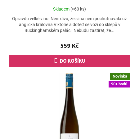
Průměrné
Skladem
(>60 ks)
hodnocení
Opravdu velké víno. Není divu, že si na něm pochutnávala už
produktu
anglická královna Viktorie a doteď se vozí do sklepů v
je
Buckinghamském paláci. Nebudu zastírat, že...
4,7
z
5
559 Kč
hvězdiček.
DO KOŠÍKU
Novinka
90+ bodů