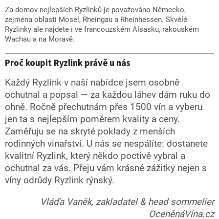
Za domov nejlepších Ryzlinků je považováno Německo,
zejména oblasti Mosel, Rheingau a Rheinhessen. Skvělé
Ryzlinky ale najdete i ve francouzském Alsasku, rakouském
Wachau a na Moravě.
Proč koupit Ryzlink právě u nás
Každý Ryzlink v naší nabídce jsem osobně
ochutnal a popsal — za každou láhev dám ruku do
ohně. Ročně přechutnám přes 1500 vín a vyberu
jen ta s nejlepším poměrem kvality a ceny.
Zaměřuju se na skryté poklady z menších
rodinných vinařství. U nás se nespálíte: dostanete
kvalitní Ryzlink, který někdo poctivě vybral a
ochutnal za vás. Přeju vám krásné zážitky nejen s
víny odrůdy Ryzlink rýnský.
Vláďa Vaněk, zakladatel & head sommelier
OceněnáVína.cz