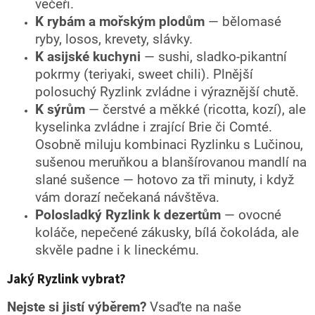
večeři.
K rybám a mořským plodům
— bělomasé
ryby, losos, krevety, slávky.
K asijské kuchyni
— sushi, sladko-pikantní
pokrmy (teriyaki, sweet chili). Plnější
polosuchý Ryzlink zvládne i výraznější chutě.
K sýrům
— čerstvé a měkké (ricotta, kozí), ale
kyselinka zvládne i zrající Brie či Comté.
Osobně miluju kombinaci Ryzlinku s Lučinou,
sušenou meruňkou a blanšírovanou mandlí na
slané sušence — hotovo za tři minuty, i když
vám dorazí nečekaná návštěva.
Polosladký Ryzlink k dezertům
— ovocné
koláče, nepečené zákusky, bílá čokoláda, ale
skvěle padne i k lineckému.
Jaký Ryzlink vybrat?
Nejste si jistí výběrem?
Vsaďte na naše