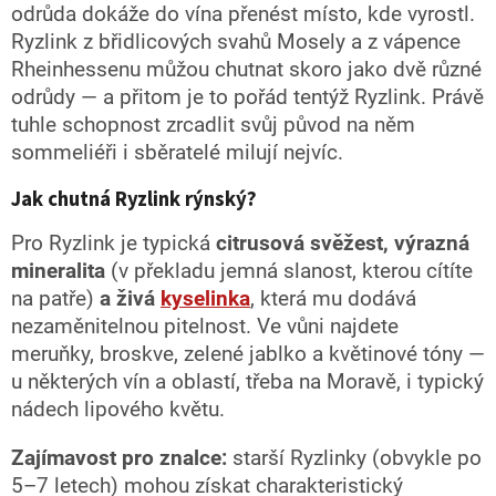
u
odrůda dokáže do vína přenést místo, kde vyrostl.
Ryzlink z břidlicových svahů Mosely a z vápence
Rheinhessenu můžou chutnat skoro jako dvě různé
odrůdy — a přitom je to pořád tentýž Ryzlink. Právě
tuhle schopnost zrcadlit svůj původ na něm
sommeliéři i sběratelé milují nejvíc.
Jak chutná Ryzlink rýnský?
Pro Ryzlink je typická
citrusová svěžest, výrazná
mineralita
(v překladu jemná slanost, kterou cítíte
na patře)
a živá
kyselinka
, která mu dodává
nezaměnitelnou pitelnost. Ve vůni najdete
meruňky, broskve, zelené jablko a květinové tóny —
u některých vín a oblastí, třeba na Moravě, i typický
nádech lipového květu.
Zajímavost pro znalce:
starší Ryzlinky (obvykle po
5–7 letech) mohou získat charakteristický