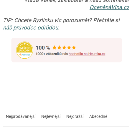
Vláďa Vaněk, zakladatel & head sommelier
OceněnáVína.cz
TIP: Chcete Ryzlinku víc porozumět? Přečtěte si
náš průvodce odrůdou
.
Ř
a
Nejprodávanější
Nejlevnější
Nejdražší
Abecedně
z
e