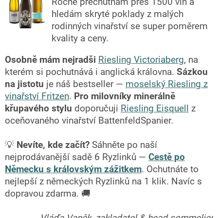
Ročně přechutnám přes 1500 vín a
hledám skryté poklady z malých
rodinných vinařství se super poměrem
kvality a ceny.
Osobně mám nejradši
Riesling Victoriaberg
, na
kterém si pochutnává i anglická královna.
Sázkou
na jistotu
je náš bestseller —
moselský Riesling z
vinařství Fritzen
.
Pro milovníky minerálně
křupavého stylu
doporučuji
Riesling Eisquell
z
oceňovaného vinařství BattenfeldSpanier.
💡
Nevíte, kde začít?
Sáhněte po naší
nejprodávanější sadě 6 Ryzlinků —
Cestě po
Německu s královským zážitkem
. Ochutnáte to
nejlepší z německých Ryzlinků na 1 klik. Navíc s
dopravou zdarma. 🚚