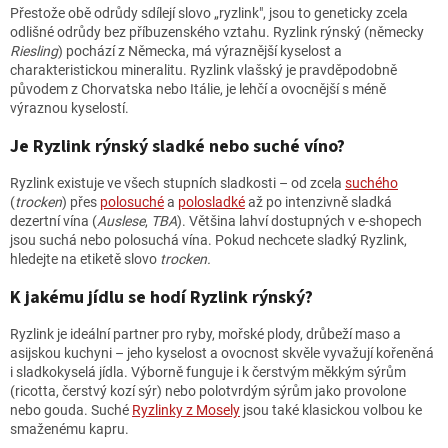
Přestože obě odrůdy sdílejí slovo „ryzlink", jsou to geneticky zcela
odlišné odrůdy bez příbuzenského vztahu. Ryzlink rýnský (německy
Riesling
) pochází z Německa, má výraznější kyselost a
charakteristickou mineralitu. Ryzlink vlašský je pravděpodobně
původem z Chorvatska nebo Itálie, je lehčí a ovocnější s méně
výraznou kyselostí.
Je Ryzlink rýnský sladké nebo suché víno?
Ryzlink existuje ve všech stupních sladkosti – od zcela
suchého
(
trocken
) přes
polosuché
a
polosladké
až po intenzivně sladká
dezertní vína (
Auslese
,
TBA
). Většina lahví dostupných v e-shopech
jsou suchá nebo polosuchá vína. Pokud nechcete sladký Ryzlink,
hledejte na etiketě slovo
trocken.
K jakému jídlu se hodí Ryzlink rýnský?
Ryzlink je ideální partner pro ryby, mořské plody, drůbeží maso a
asijskou kuchyni – jeho kyselost a ovocnost skvěle vyvažují kořeněná
i sladkokyselá jídla. Výborně funguje i k čerstvým měkkým sýrům
(ricotta, čerstvý kozí sýr) nebo polotvrdým sýrům jako provolone
nebo gouda. Suché
Ryzlinky z Mosely
jsou také klasickou volbou ke
smaženému kapru.