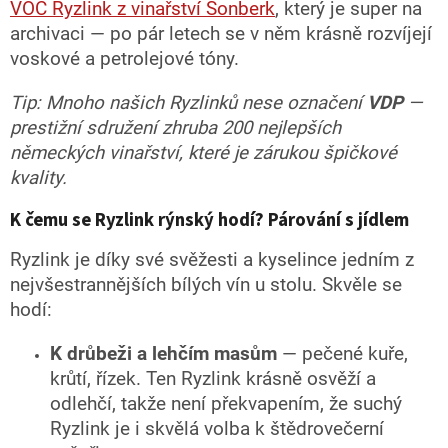
VOC Ryzlink z vinařství Sonberk
, který je super na
archivaci — po pár letech se v něm krásně rozvíjejí
voskové a petrolejové tóny.
Tip: Mnoho našich Ryzlinků nese označení
VDP
—
prestižní sdružení zhruba 200 nejlepších
německých vinařství, které je zárukou špičkové
kvality.
K čemu se Ryzlink rýnský hodí? Párování s jídlem
Ryzlink je díky své svěžesti a kyselince jedním z
nejvšestrannějších bílých vín u stolu. Skvěle se
hodí:
K drůbeži a lehčím masům
— pečené kuře,
krůtí, řízek. Ten Ryzlink krásně osvěží a
odlehčí, takže není překvapením, že suchý
Ryzlink je i skvělá volba k štědrovečerní