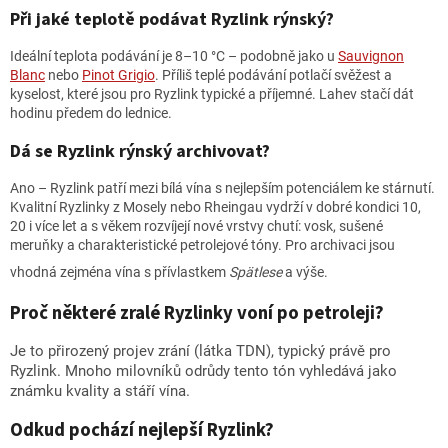
Při jaké teplotě podávat Ryzlink rýnský?
Ideální teplota podávání je 8–10 °C – podobně jako u
Sauvignon
Blanc
nebo
Pinot Grigio
. Příliš teplé podávání potlačí svěžest a
kyselost, které jsou pro Ryzlink typické a příjemné. Lahev stačí dát
hodinu předem do lednice.
Dá se Ryzlink rýnský archivovat?
Ano – Ryzlink patří mezi bílá vína s nejlepším potenciálem ke stárnutí.
Kvalitní Ryzlinky z Mosely nebo Rheingau vydrží v dobré kondici 10,
20 i více let a s věkem rozvíjejí nové vrstvy chutí: vosk, sušené
meruňky a charakteristické petrolejové tóny. Pro archivaci jsou
vhodná zejména vína s přívlastkem
Spätlese
a výše.
Proč některé zralé Ryzlinky voní po petroleji?
Je to přirozený projev zrání (látka TDN), typický právě pro
Ryzlink. Mnoho milovníků odrůdy tento tón vyhledává jako
známku kvality a stáří vína.
Odkud pochází nejlepší Ryzlink?