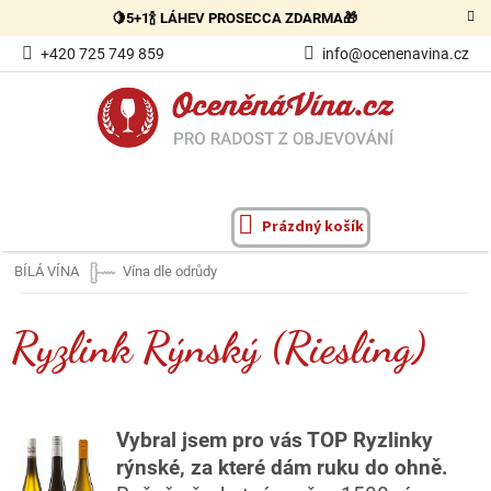
Přejít
🍋5+1🍾 LÁHEV PROSECCA ZDARMA🎁
na
obsah
+420 725 749 859
info@ocenenavina.cz
Prázdný košík
NÁKUPNÍ
KOŠÍK
BÍLÁ VÍNA
Vína dle odrůdy
Ryzlink Rýnský (Riesling)
Vybral jsem pro vás TOP Ryzlinky
rýnské, za které dám ruku do ohně.