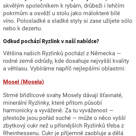
skvělým společníkem k rybám, drůbeži i lehčím
pokrmům a osvěží u stolu jako málokteré bílé
víno. Polosladké a sladké styly si zase užijete sólo
nebo k dezertu.
Odkud pochází Ryzlink v naší nabídce?
Většina našich Ryzlinků pochází z Německa —
rodné země odrůdy, kde dosahuje nejvyšší kvality
a věhlasu. Vybíráme napříč nejlepšími oblastmi:
Mosel (Mosela)
Strmé břidlicové svahy Mosely dávají šťavnaté,
minerální Ryzlinky, které přitom působí
harmonicky a vyváženě. Za tu vyváženost —
přestože jsou pořád suché — může o něco vyšší
zbytkový cukr než u přísnějších Ryzlinků třeba z
Rheinhessenu. Cukr je příjemně zaobluje a dělá