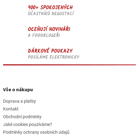
900+ SPOKOJENÝCH
ÚČASTNÍKŮ DEGUSTACÍ
OCEŇUJÍ NOVINÁŘI
A FOODBLOGEŘI
DÁRKOVÉ POUKAZY
POSÍLÁME ELEKTRONICKY
Z
á
p
Vše o nákupu
a
t
Doprava a platby
í
Kontakt
Obchodní podmínky
Jaké cookies pouzíváme?
Podmínky ochrany osobních údajů