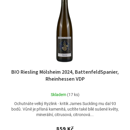
BIO Riesling Mölsheim 2024, BattenfeldSpanier,
Rheinhessen VDP
Průměrné
Skladem
(17 ks)
hodnocení
Ochutnáte velký Ryzlink - kritik James Suckling mu dal 93
produktu
bodů. Vůně je přísná kamenitá, ucítíte také bílé sušené květy,
je
minerální, citrusová, citronová...
5,0
z
5
859 Kč