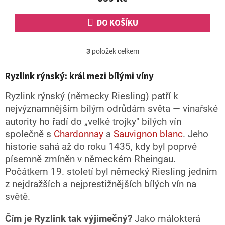
hvězdiček.
DO KOŠÍKU
3
položek celkem
O
v
l
Ryzlink rýnský: král mezi bílými víny
á
d
Ryzlink rýnský (německy Riesling) patří k
a
nejvýznamnějším bílým odrůdám světa — vinařské
c
autority ho řadí do „velké trojky" bílých vín
í
p
společně s
Chardonnay
a
Sauvignon blanc
. Jeho
r
historie sahá až do roku 1435, kdy byl poprvé
v
písemně zmíněn v německém Rheingau.
k
y
Počátkem 19. století byl německý Riesling jedním
v
z nejdražších a nejprestižnějších bílých vín na
ý
světě.
p
i
s
Čím je Ryzlink tak výjimečný?
Jako málokterá