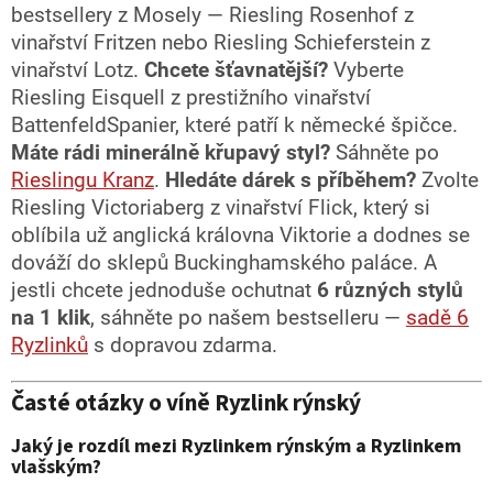
bestsellery z Mosely — Riesling Rosenhof z
vinařství Fritzen nebo Riesling Schieferstein z
vinařství Lotz.
Chcete šťavnatější?
Vyberte
Riesling Eisquell z prestižního vinařství
BattenfeldSpanier, které patří k německé špičce.
Máte rádi minerálně křupavý styl?
Sáhněte po
Rieslingu Kranz
.
Hledáte dárek s příběhem?
Zvolte
Riesling Victoriaberg z vinařství Flick, který si
oblíbila už anglická královna Viktorie a dodnes se
dováží do sklepů Buckinghamského paláce. A
jestli chcete jednoduše ochutnat
6 různých stylů
na 1 klik
, sáhněte po našem bestselleru —
sadě 6
Ryzlinků
s dopravou zdarma.
Časté otázky o víně Ryzlink rýnský
Jaký je rozdíl mezi Ryzlinkem rýnským a Ryzlinkem
vlašským?