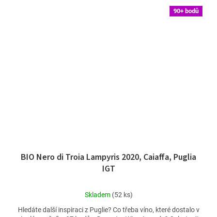
90+ bodů
BIO Nero di Troia Lampyris 2020, Caiaffa, Puglia
IGT
Průměrné
Skladem
(52 ks)
hodnocení
Hledáte další inspiraci z Puglie? Co třeba víno, které dostalo v
produktu