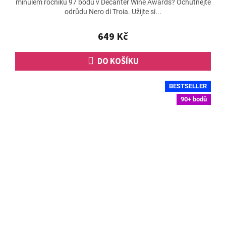
minulém ročníku 97 bodů v Decanter Wine Awards? Ochutnejte
je
odrůdu Nero di Troia. Užijte si...
4,7
z
5
649 Kč
hvězdiček.
DO KOŠÍKU
BESTSELLER
90+ bodů