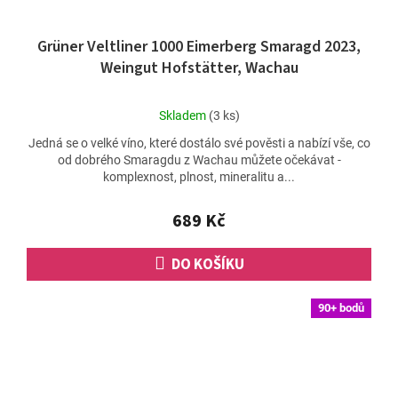
Grüner Veltliner 1000 Eimerberg Smaragd 2023,
Weingut Hofstätter, Wachau
Průměrné
Skladem
(3 ks)
hodnocení
Jedná se o velké víno, které dostálo své pověsti a nabízí vše, co
produktu
od dobrého Smaragdu z Wachau můžete očekávat -
je
komplexnost, plnost, mineralitu a...
4,7
z
5
689 Kč
hvězdiček.
DO KOŠÍKU
90+ bodů