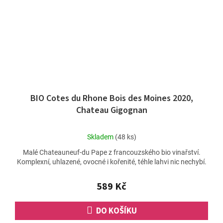
BIO Cotes du Rhone Bois des Moines 2020,
Chateau Gigognan
Průměrné
Skladem
(48 ks)
hodnocení
Malé Chateauneuf-du Pape z francouzského bio vinařství.
produktu
Komplexní, uhlazené, ovocné i kořenité, téhle lahvi nic nechybí.
je
5,0
z
589 Kč
5
hvězdiček.
DO KOŠÍKU