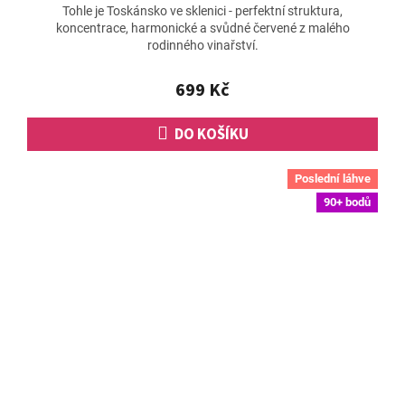
Tohle je Toskánsko ve sklenici - perfektní struktura,
produktu
koncentrace, harmonické a svůdné červené z malého
je
rodinného vinařství.
5,0
z
5
699 Kč
hvězdiček.
DO KOŠÍKU
Poslední láhve
90+ bodů