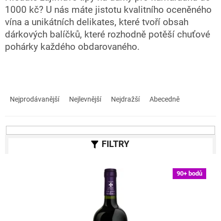
1000 kč? U nás máte jistotu kvalitního oceněného
vína a unikátních delikates, které tvoří obsah
dárkových balíčků, které rozhodně potěší chuťové
pohárky každého obdarovaného.
Ř
a
Nejprodávanější
Nejlevnější
Nejdražší
Abecedně
z
e
n
í
p
r
V
o
90+ bodů
ý
d
p
u
i
k
s
t