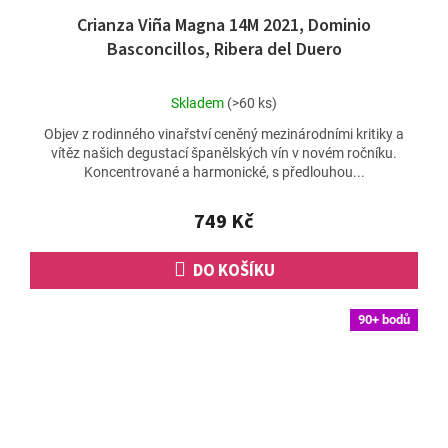
Crianza Viña Magna 14M 2021, Dominio
Basconcillos, Ribera del Duero
Průměrné
Skladem
(>60 ks)
hodnocení
Objev z rodinného vinařství ceněný mezinárodními kritiky a
produktu
vítěz našich degustací španělských vín v novém ročníku.
je
Koncentrované a harmonické, s předlouhou...
5,0
z
5
749 Kč
hvězdiček.
DO KOŠÍKU
90+ bodů