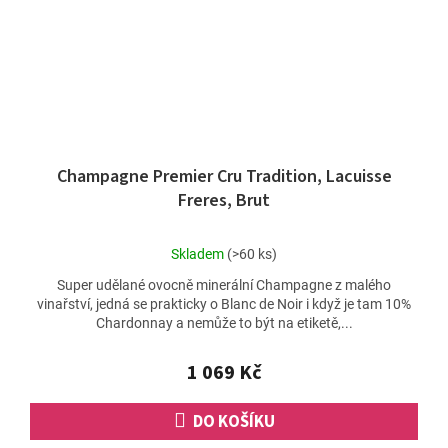
Champagne Premier Cru Tradition, Lacuisse
Freres, Brut
Průměrné
Skladem
(>60 ks)
hodnocení
Super udělané ovocně minerální Champagne z malého
produktu
vinařství, jedná se prakticky o Blanc de Noir i když je tam 10%
je
Chardonnay a nemůže to být na etiketě,...
5,0
z
5
1 069 Kč
hvězdiček.
DO KOŠÍKU