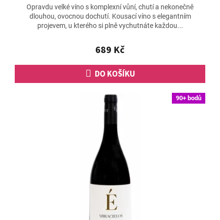
Opravdu velké víno s komplexní vůní, chutí a nekonečně
produktu
dlouhou, ovocnou dochutí. Kousací víno s elegantním
je
projevem, u kterého si plně vychutnáte každou...
4,6
z
5
689 Kč
hvězdiček.
DO KOŠÍKU
90+ bodů