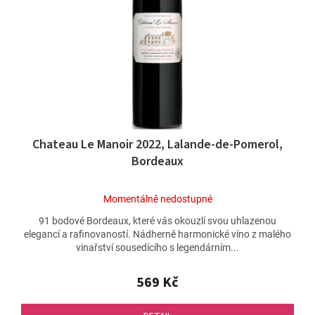
p
ů
r
o
d
u
k
t
ů
Chateau Le Manoir 2022, Lalande-de-Pomerol,
Bordeaux
Průměrné
Momentálně nedostupné
hodnocení
91 bodové Bordeaux, které vás okouzlí svou uhlazenou
produktu
elegancí a rafinovaností. Nádherně harmonické víno z malého
je
vinařství sousedícího s legendárním...
5,0
z
5
569 Kč
hvězdiček.