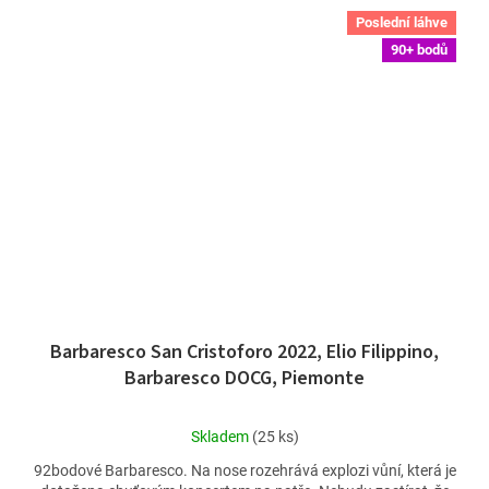
Poslední láhve
90+ bodů
Barbaresco San Cristoforo 2022, Elio Filippino,
Barbaresco DOCG, Piemonte
Průměrné
Skladem
(25 ks)
hodnocení
92bodové Barbaresco. Na nose rozehrává explozi vůní, která je
produktu