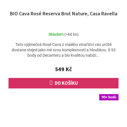
BIO Cava Rosé Reserva Brut Nature, Casa Ravella
Skladem
(>60 ks)
Tato výjimečná Rosé Cava z malého vinařství vás určitě
dostane stejně jako mě svou komplexností a hloubkou. S 93
body od Decanteru a bio kvalitou nabízí...
549 Kč
DO KOŠÍKU
90+ bodů