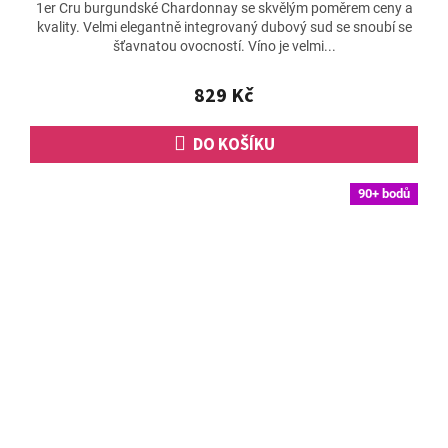
1er Cru burgundské Chardonnay se skvělým poměrem ceny a
produktu
kvality. Velmi elegantně integrovaný dubový sud se snoubí se
je
šťavnatou ovocností. Víno je velmi...
5,0
z
5
829 Kč
hvězdiček.
DO KOŠÍKU
90+ bodů