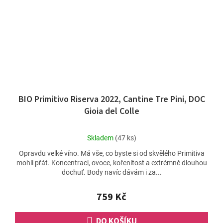
BIO Primitivo Riserva 2022, Cantine Tre Pini, DOC
Gioia del Colle
Průměrné
Skladem
(47 ks)
hodnocení
Opravdu velké víno. Má vše, co byste si od skvělého Primitiva
produktu
mohli přát. Koncentraci, ovoce, kořenitost a extrémně dlouhou
je
dochuť. Body navíc dávám i za...
5,0
z
5
759 Kč
hvězdiček.
DO KOŠÍKU