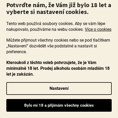
Potvrďte nám, že Vám již bylo 18 let a
vyberte si nastavení cookies.
Tento web používá soubory cookies. Aby se vám lépe
nakupovalo, používáme na webu cookies.
Více o cookies
Chateau les Vimieres 2021, Famille Boissenot,
Můžete přijmout všechny cookies nebo se pod tlačítkem
Haut-Medoc, Bordeaux
„Nastavení“ dozvědět vše podstatné a nastavit si
preference.
Průměrné
Skladem
(29 ks)
Kteroukoli z těchto voleb potvrzujete, že je Vám
hodnocení
minimálně 18 let. Prodej alkoholu osobám mladším 18
Doslova Haut Medoc na steroidech, ovocně kořenité a
produktu
let je zakázán.
vyvážené Bordeaux s tóny černého rybízu, ostružin a švestek.
je
Tohle je exkluzivní a speciální láhev,...
5,0
z
Nastavení
5
699 Kč
hvězdiček.
DO KOŠÍKU
90+ bodů