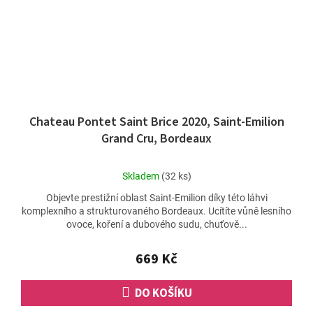
Chateau Pontet Saint Brice 2020, Saint-Emilion
Grand Cru, Bordeaux
Průměrné
Skladem
(32 ks)
hodnocení
Objevte prestižní oblast Saint-Emilion díky této láhvi
produktu
komplexního a strukturovaného Bordeaux. Ucítíte vůně lesního
je
ovoce, koření a dubového sudu, chuťově...
5,0
z
5
669 Kč
hvězdiček.
DO KOŠÍKU