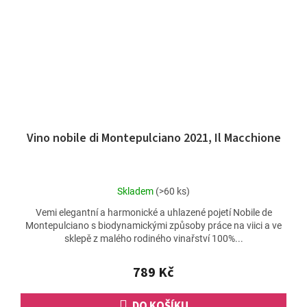
Vino nobile di Montepulciano 2021, Il Macchione
Průměrné
Skladem
(>60 ks)
hodnocení
Vemi elegantní a harmonické a uhlazené pojetí Nobile de
produktu
Montepulciano s biodynamickými způsoby práce na viici a ve
je
sklepě z malého rodiného vinařství 100%...
5,0
z
5
789 Kč
hvězdiček.
DO KOŠÍKU