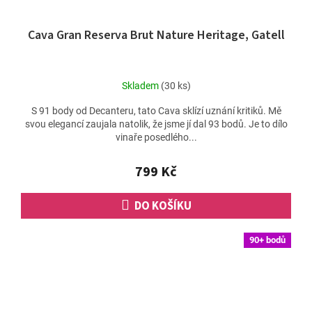
Cava Gran Reserva Brut Nature Heritage, Gatell
Skladem
(30 ks)
S 91 body od Decanteru, tato Cava sklízí uznání kritiků. Mě
svou elegancí zaujala natolik, že jsme jí dal 93 bodů. Je to dílo
vinaře posedlého...
799 Kč
DO KOŠÍKU
90+ bodů