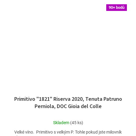
90+ bodů
Primitivo "1821" Riserva 2020, Tenuta Patruno
Perniola, DOC Gioia del Colle
Průměrné
Skladem
(45 ks)
hodnocení
Velké víno. Primitivo s velkým P. Tohle pokud jste milovník
produktu