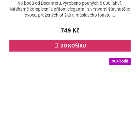
96 bodů od Decanteru, vyrobeno pouhých 5 000 lahví.
Nádherně komplexní a přitom elegantní, s vrstvami šťavnatého
ovoce, pražených oříšků a máslového toastu,...
749 Kč
DO KOŠÍKU
90+ bodů