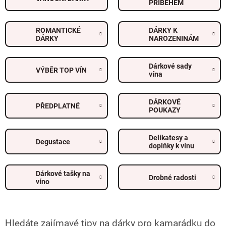
PŘÍBĚHEM
ROMANTICKÉ
DÁRKY K
DÁRKY
NAROZENINÁM
Dárkové sady
VÝBĚR TOP VÍN
vína
DÁRKOVÉ
PŘEDPLATNÉ
POUKAZY
Delikatesy a
Degustace
doplňky k vínu
Dárkové tašky na
Drobné radosti
víno
Hledáte zajímavé tipy na dárky pro kamarádku do