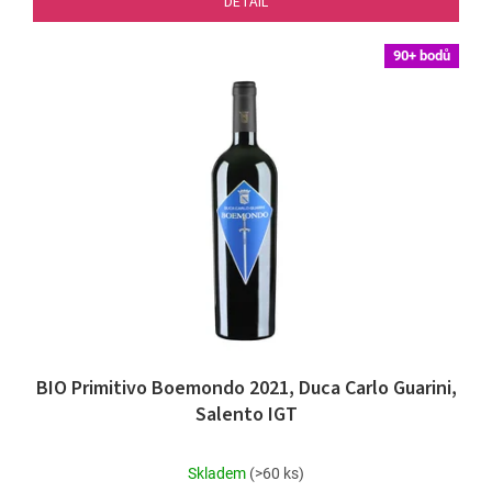
DETAIL
90+ bodů
BIO Primitivo Boemondo 2021, Duca Carlo Guarini,
Salento IGT
Průměrné
Skladem
(>60 ks)
hodnocení