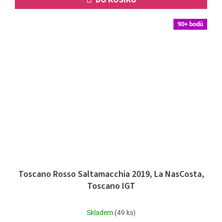
DO KOŠÍKU
90+ bodů
Toscano Rosso Saltamacchia 2019, La NasCosta,
Toscano IGT
Průměrné
Skladem
(49 ks)
hodnocení