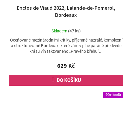
Enclos de Viaud 2022, Lalande-de-Pomerol,
Bordeaux
Průměrné
Skladem
(47 ks)
hodnocení
Oceňované mezinárodními kritiky, příjemně nazrálé, komplexní
produktu
a strukturované Bordeuax, které vám v plné parádě předvede
je
krásu vín takzvaného „Pravého břehu“...
5,0
z
5
629 Kč
hvězdiček.
DO KOŠÍKU
90+ bodů