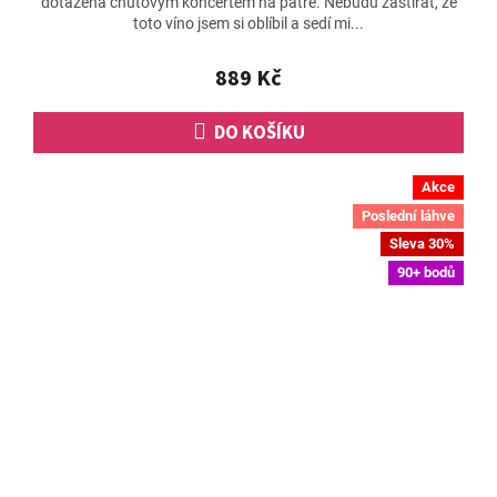
dotažena chuťovým koncertem na patře. Nebudu zastírat, že
je
toto víno jsem si oblíbil a sedí mi...
5,0
z
5
889 Kč
hvězdiček.
DO KOŠÍKU
Akce
Poslední láhve
Sleva 30%
90+ bodů