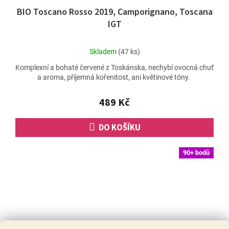
BIO Toscano Rosso 2019, Camporignano, Toscana
IGT
Průměrné
Skladem
(47 ks)
hodnocení
Komplexní a bohaté červené z Toskánska, nechybí ovocná chuť
produktu
a aroma, příjemná kořenitost, ani květinové tóny.
je
5,0
z
489 Kč
5
hvězdiček.
DO KOŠÍKU
90+ bodů