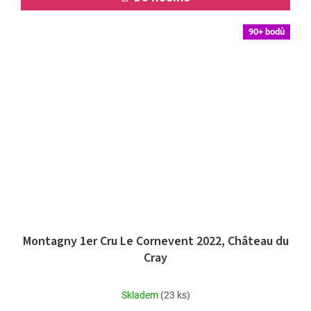
90+ bodů
Montagny 1er Cru Le Cornevent 2022, Château du
Cray
Průměrné
Skladem
(23 ks)
hodnocení