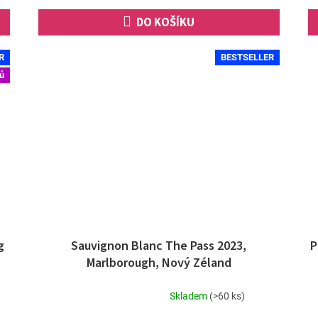
hvězdiček.
DO KOŠÍKU
R
BESTSELLER
ů
g
Sauvignon Blanc The Pass 2023,
P
Marlborough, Nový Zéland
Skladem
(>60 ks)
Průměrné