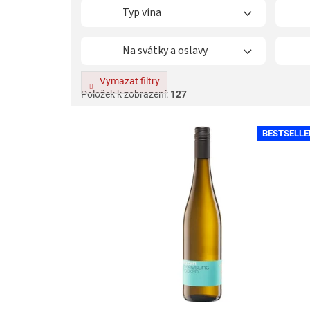
Typ vína
Na svátky a oslavy
Vymazat filtry
Položek k zobrazení:
127
V
BESTSELLE
ý
p
i
s
p
r
o
d
u
k
t
ů