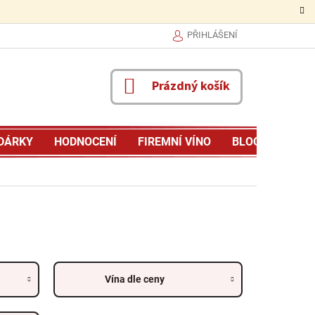
PŘIHLÁŠENÍ
NÁKUPNÍ
Prázdný košík
KOŠÍK
DÁRKY
HODNOCENÍ
FIREMNÍ VÍNO
BLOG
MŮJ P
Vína dle ceny