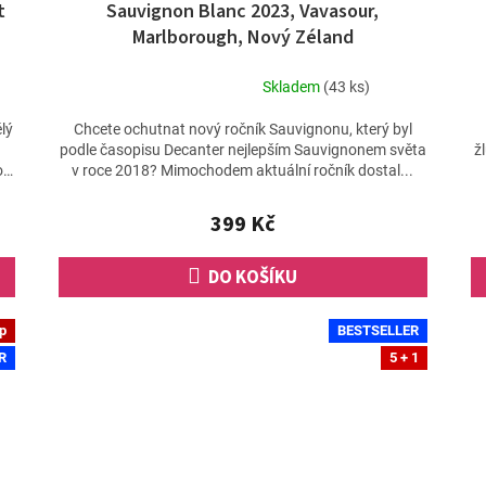
t
Sauvignon Blanc 2023, Vavasour,
Marlborough, Nový Zéland
Skladem
(43 ks)
Průměrné
hodnocení
lý
Chcete ochutnat nový ročník Sauvignonu, který byl
produktu
podle časopisu Decanter nejlepším Sauvignonem světa
ž
je
o
v roce 2018? Mimochodem aktuální ročník dostal...
5,0
z
399 Kč
5
hvězdiček.
DO KOŠÍKU
ip
BESTSELLER
R
5 + 1