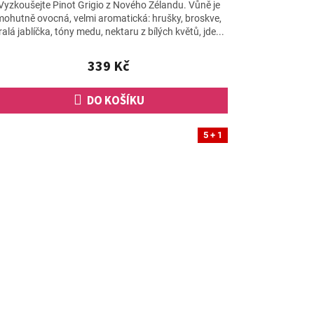
hodnocení
Vyzkoušejte Pinot Grigio z Nového Zélandu. Vůně je
produktu
mohutně ovocná, velmi aromatická: hrušky, broskve,
je
ralá jablíčka, tóny medu, nektaru z bílých květů, jde...
5,0
z
339 Kč
5
hvězdiček.
DO KOŠÍKU
5 + 1