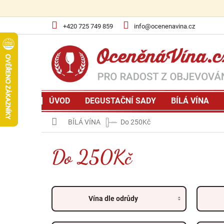
Přejít
na
obsah
+420 725 749 859
info@ocenenavina.cz
ÚVOD
DEGUSTAČNÍ SADY
BÍLÁ VÍNA
Domů
BÍLÁ VÍNA
Do 250Kč
Do 250Kč
Vína dle odrůdy