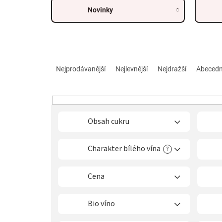
Novinky
Ř
a
Nejprodávanější
Nejlevnější
Nejdražší
Abeced
z
e
n
í
p
Obsah cukru
r
o
Charakter bílého vína
?
d
u
k
Cena
t
ů
Bio víno