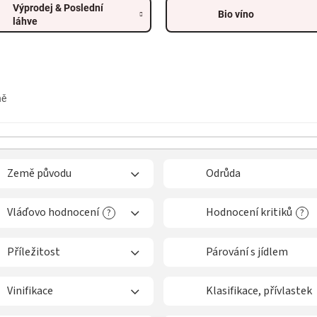
Výprodej & Poslední
Bio víno
láhve
ně
Země původu
Odrůda
Vláďovo hodnocení
Hodnocení kritiků
?
?
Příležitost
Párování s jídlem
Vinifikace
Klasifikace, přívlastek