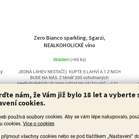
Zero Bianco sparkling, Sgarzi,
NEALKOHOLICKÉ víno
Skladem
(>60 ks)
ký
JEDNA LÁHEV NESTAČÍ:) KUPTE 6 LAHVÍ A 1 Z NICH
BUDE NA NÁS. Z téměř 200 ochutnaných
a
nealkoholických vín jsem vybral jen pár kousků – a toto
je...
rďte nám, že Vám již bylo 18 let a vyberte 
239 Kč
avení cookies.
DO KOŠÍKU
web používá soubory cookies. Aby se vám lépe nakupovalo, po
u cookies.
Více o cookies
BESTSELLER
přijmout všechny cookies nebo se pod tlačítkem „Nastavení“ d