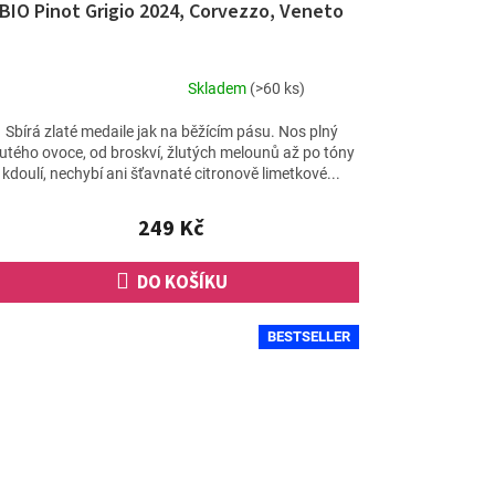
BIO Pinot Grigio 2024, Corvezzo, Veneto
Skladem
(>60 ks)
Průměrné
hodnocení
Sbírá zlaté medaile jak na běžícím pásu. Nos plný
produktu
lutého ovoce, od broskví, žlutých melounů až po tóny
je
kdoulí, nechybí ani šťavnaté citronově limetkové...
4,9
z
249 Kč
5
hvězdiček.
DO KOŠÍKU
BESTSELLER