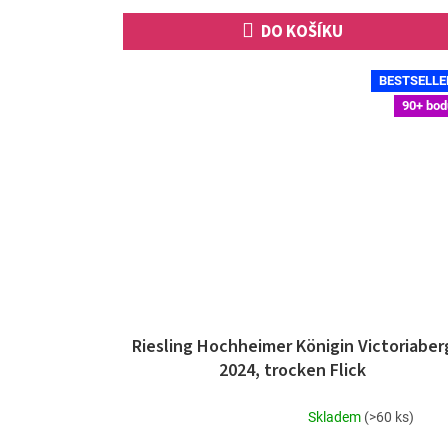
hvězdiček.
DO KOŠÍKU
BESTSELLE
90+ bod
Riesling Hochheimer Königin Victoriaber
2024, trocken Flick
Skladem
(>60 ks)
Průměrné