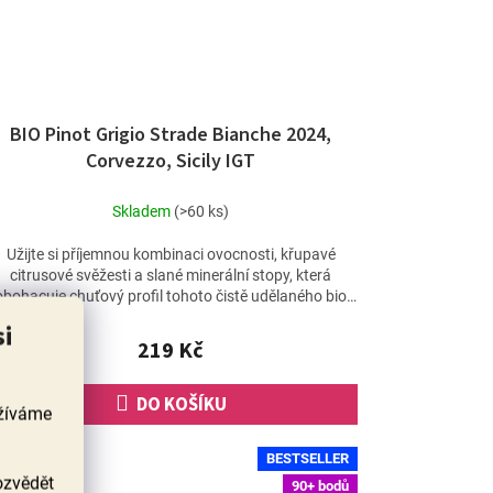
BIO Pinot Grigio Strade Bianche 2024,
Corvezzo, Sicily IGT
Skladem
(>60 ks)
Užijte si příjemnou kombinaci ovocnosti, křupavé
citrusové svěžesti a slané minerální stopy, která
obohacuje chuťový profil tohoto čistě udělaného bio
vína...
si
219 Kč
DO KOŠÍKU
užíváme
BESTSELLER
ozvědět
90+ bodů