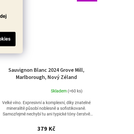
odej
Sauvignon Blanc 2024 Grove Mill,
Marlborough, Nový Zéland
Skladem
(>60 ks)
Průměrné
hodnocení
Velké víno. Expresivní a komplexní, díky znatelné
produktu
mineralitě působí noblesně a sofistikovaně.
je
Samozřejmě nechybí tu ani typické tóny čerstvě
4,8
posečené trávy,...
z
379 Kč
5