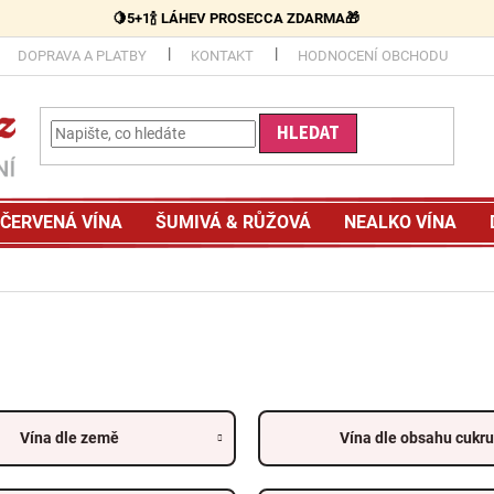
🍋5+1🍾 LÁHEV PROSECCA ZDARMA🎁
DOPRAVA A PLATBY
KONTAKT
HODNOCENÍ OBCHODU
HLEDAT
ČERVENÁ VÍNA
ŠUMIVÁ & RŮŽOVÁ
NEALKO VÍNA
Vína dle země
Vína dle obsahu cukru