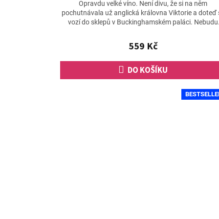
hodnocení
Opravdu velké víno. Není divu, že si na něm
produktu
pochutnávala už anglická královna Viktorie a doteď 
je
vozí do sklepů v Buckinghamském paláci. Nebudu
4,7
zastírat, že...
z
559 Kč
5
hvězdiček.
DO KOŠÍKU
BESTSELLE