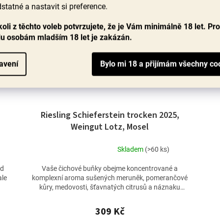
statné a nastavit si preference.
oli z těchto voleb potvrzujete, že je Vám minimálně 18 let. Pr
lu osobám mladším 18 let je zakázán.
avení
Riesling Schieferstein trocken 2025,
Weingut Lotz, Mosel
Skladem
(>60 ks)
Průměrné
hodnocení
od
Vaše čichové buňky obejme koncentrované a
produktu
ale
komplexní aroma sušených meruněk, pomerančové
je
kůry, medovosti, šťavnatých citrusů a náznaku
4,8
minerality.
z
309 Kč
5