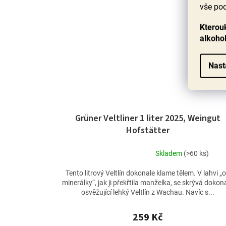
vše pod
Kterouk
alkoho
Nast
Grüner Veltliner 1 liter 2025, Weingut
Hofstätter
Skladem
(>60 ks)
Průměrné
hodnocení
Tento litrový Veltlín dokonale klame tělem. V lahvi „
produktu
minerálky“, jak ji překřtila manželka, se skrývá dokon
je
osvěžující lehký Veltlín z Wachau. Navíc s...
4,4
z
259 Kč
5