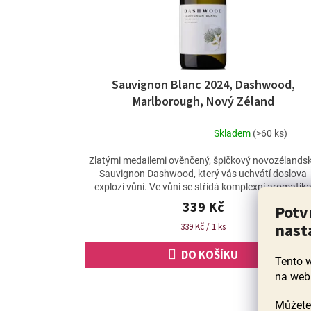
Sauvignon Blanc 2024, Dashwood,
Marlborough, Nový Zéland
Skladem
(>60 ks)
Průměrné
hodnocení
Zlatými medailemi ověnčený, špičkový novozélands
produktu
Sauvignon Dashwood, který vás uchvátí doslova
je
explozí vůní. Ve vůni se střídá komplexní aromatik
4,8
tónů...
339 Kč
Potv
z
5
nast
Měrná
339 Kč / 1 ks
hvězdiček.
cena:
DO KOŠÍKU
Tento 
na web
Můžete 