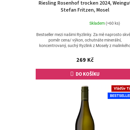
Riesling Rosenhof trocken 2024, Weingu
Stefan Fritzen, Mosel
Skladem
(>60 ks)
Průměrné
hodnocení
Bestseller mezi našimi Ryzlinky. Za mě naprosto skvě
produktu
poměr cena/ výkon, ochutnáte minerální,
je
koncentrovaný, suchý Ryzlink z Mosely z malinkéh
4,7
rodinného...
z
269 Kč
5
hvězdiček.
DO KOŠÍKU
Vláďův T
BESTSELLE