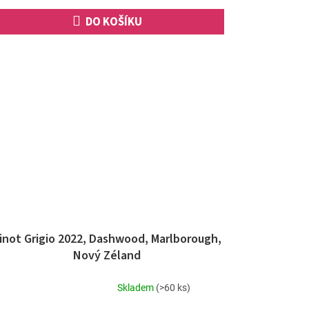
hvězdiček.
DO KOŠÍKU
inot Grigio 2022, Dashwood, Marlborough,
Nový Zéland
Skladem
(>60 ks)
Průměrné