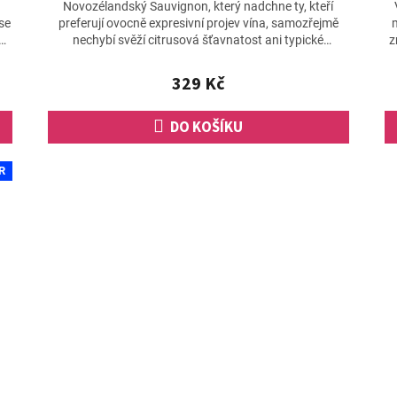
hodnocení
Novozélandský Sauvignon, který nadchne ty, kteří
produktu
se
preferují ovocně expresivní projev vína, samozřejmě
je
nechybí svěží citrusová šťavnatost ani typické
z
5,0
travnatě...
z
329 Kč
5
hvězdiček.
DO KOŠÍKU
R