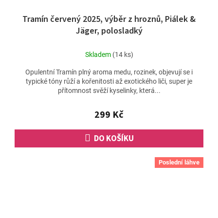
Tramín červený 2025, výběr z hroznů, Piálek &
Jäger, polosladký
Skladem
(14 ks)
Opulentní Tramín plný aroma medu, rozinek, objevují se i
typické tóny růží a kořenitosti až exotického liči, super je
přítomnost svěží kyselinky, která...
299 Kč
DO KOŠÍKU
Poslední láhve