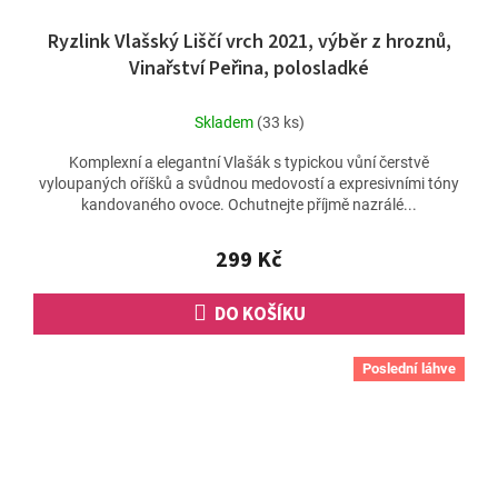
Ryzlink Vlašský Liščí vrch 2021, výběr z hroznů,
Vinařství Peřina, polosladké
Skladem
(33 ks)
Komplexní a elegantní Vlašák s typickou vůní čerstvě
vyloupaných oříšků a svůdnou medovostí a expresivními tóny
kandovaného ovoce. Ochutnejte příjmě nazrálé...
299 Kč
DO KOŠÍKU
Poslední láhve