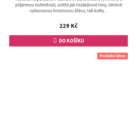
příjemnou kořenitostí, ucítíte jak muškátové tóny, čerstvě
vylisovanou hroznovou šťávu, tak květy...
229 Kč
DO KOŠÍKU
Poslední láhve