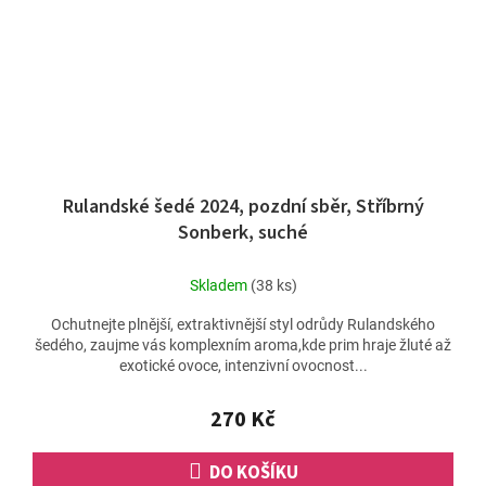
Rulandské šedé 2024, pozdní sběr, Stříbrný
Sonberk, suché
Skladem
(38 ks)
Ochutnejte plnější, extraktivnější styl odrůdy Rulandského
šedého, zaujme vás komplexním aroma,kde prim hraje žluté až
exotické ovoce, intenzivní ovocnost...
270 Kč
DO KOŠÍKU