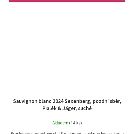
Sauvignon blanc 2024 Sexenberg, pozdní sběr,
Pialék & Jäger, suché
Skladem
(14 ks)
Broskvovo angreštový styl Sauvignonu s pěknou kyselinkou a