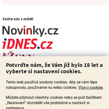
Znáte nás z médií
Potvrďte nám, že Vám již bylo 18 let a
vyberte si nastavení cookies.
Tento web používá soubory cookies. Aby se vám lépe
nakupovalo, používáme na webu cookies.
Více o cookies
Můžete přijmout všechny cookies nebo se pod tlačítkem
„Nastavení“ dozvědět vše podstatné a nastavit si
ZÁKAZ PRODEJE ALKOHOLU OSOBÁM MLADŠÍM 18 LET. Pijte s
mírou i když pijete s Mírou.
preference.