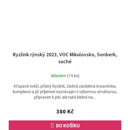
Ryzlink rýnský 2023, VOC Mikulovsko, Sonberk,
suché
Skladem
(15 ks)
Křupavě svěží, přísný Ryzlink, žádná zaoblená krasotinka,
komplexní a již příjemně nazrávající s výbornou strukturou,
připraven k pití, ale také klidně na...
380 Kč
DO KOŠÍKU