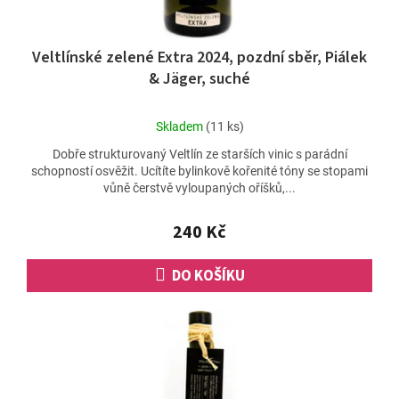
Veltlínské zelené Extra 2024, pozdní sběr, Piálek
& Jäger, suché
Průměrné
Skladem
(11 ks)
hodnocení
Dobře strukturovaný Veltlín ze starších vinic s parádní
produktu
schopností osvěžit. Ucítíte bylinkově kořenité tóny se stopami
je
vůně čerstvě vyloupaných oříšků,...
5,0
z
5
240 Kč
hvězdiček.
DO KOŠÍKU