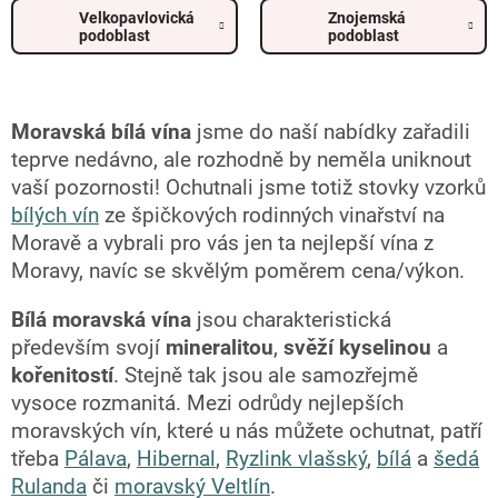
Velkopavlovická
Znojemská
podoblast
podoblast
Moravská bílá vína
jsme do naší nabídky zařadili
teprve nedávno, ale rozhodně by neměla uniknout
vaší pozornosti! Ochutnali jsme totiž stovky vzorků
bílých vín
ze špičkových rodinných vinařství na
Moravě a vybrali pro vás jen ta nejlepší vína z
Moravy, navíc se skvělým poměrem cena/výkon.
Bílá moravská vína
jsou charakteristická
především svojí
mineralitou
,
svěží kyselinou
a
kořenitostí
. Stejně tak jsou ale samozřejmě
vysoce rozmanitá. Mezi odrůdy nejlepších
moravských vín, které u nás můžete ochutnat, patří
třeba
Pálava
,
Hibernal
,
Ryzlink vlašský
,
bílá
a
šedá
Rulanda
či
moravský Veltlín
.