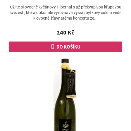
Užijte si ovocně květinový Hibernal s až překvapivou křupavou
svěžestí, která dokonale vyrovnává vyšší zbytkový cukr a vede
k ovocně šťavnatému koncertu ze...
240 Kč
DO KOŠÍKU