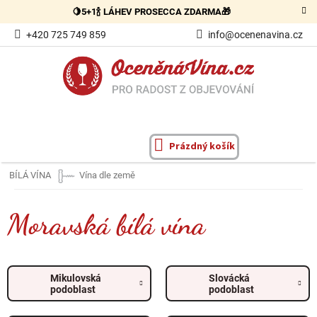
Přejít
🍋5+1🍾 LÁHEV PROSECCA ZDARMA🎁
na
obsah
+420 725 749 859
info@ocenenavina.cz
Prázdný košík
NÁKUPNÍ
KOŠÍK
BÍLÁ VÍNA
Vína dle země
Moravská bílá vína
Mikulovská
Slovácká
podoblast
podoblast