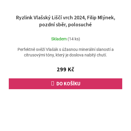
Ryzlink Vlašský Liščí vrch 2024, Filip Mlýnek,
pozdní sběr, polosuché
Skladem
(14 ks)
Perfektně svěží Vlašák s úžasnou minerální slaností a
citrusovými tóny, který je doslova nabitý chutí.
299 Kč
DO KOŠÍKU