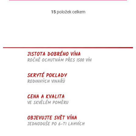
15
položek celkem
O
v
l
á
d
a
c
JISTOTA DOBRÉHO VÍNA
í
p
ROČNĚ OCHUTNÁM PŘES 1500 VÍN
r
v
SKRYTÉ POKLADY
k
RODINNÝCH VINAŘŮ
y
v
ý
CENA A KVALITA
p
VE SKVĚLÉM POMĚRU
i
s
u
OBJEVUJTE SVĚT VÍNA
JEDNODUŠE PO 6-TI LAHVÍCH