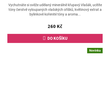
Vychutnáte si svěže udělaný minerálně křupavý Vlašák, ucítíte
tóny čerstvě vyloupaných vlašských oříšků, květinový extrat a
bylinkově kořenité tóny a aroma...
260 Kč
DO KOŠÍKU
Novinka