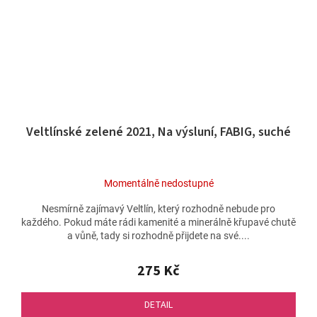
Veltlínské zelené 2021, Na výsluní, FABIG, suché
Momentálně nedostupné
Nesmírně zajímavý Veltlín, který rozhodně nebude pro
každého. Pokud máte rádi kamenité a minerálně křupavé chutě
a vůně, tady si rozhodně přijdete na své....
275 Kč
DETAIL