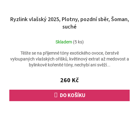
Ryzlink vlašský 2025, Plotny, pozdní sběr, Šoman,
suché
Skladem
(5 ks)
Těšte se na příjemné tóny exotického ovoce, čerstvě
vyloupaných vlašských oříšků, květinový extrat až medovost a
bylinkově kořenité tóny, nechybí ani svěží...
260 Kč
DO KOŠÍKU