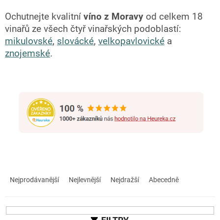
Ochutnejte kvalitní
víno z Moravy
od celkem 18
vinařů ze všech čtyř vinařských podoblastí:
mikulovské
,
slovácké
,
velkopavlovické
a
znojemské
.
Ř
a
Nejprodávanější
Nejlevnější
Nejdražší
Abecedně
z
e
n