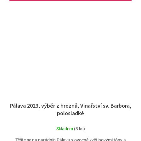
Pálava 2023, výběr z hroznů, Vinařství sv. Barbora,
polosladké
Skladem
(3 ks)
Těšte se na parádnín Pálavu s ovocně květinovými tóny a