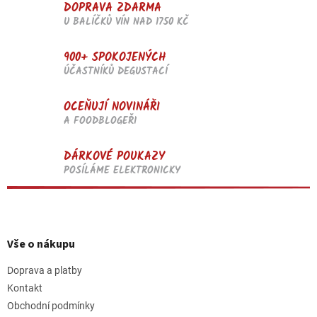
DOPRAVA ZDARMA
U BALÍČKŮ VÍN NAD 1750 KČ
900+ SPOKOJENÝCH
ÚČASTNÍKŮ DEGUSTACÍ
OCEŇUJÍ NOVINÁŘI
A FOODBLOGEŘI
DÁRKOVÉ POUKAZY
POSÍLÁME ELEKTRONICKY
Z
á
p
Vše o nákupu
a
t
Doprava a platby
í
Kontakt
Obchodní podmínky