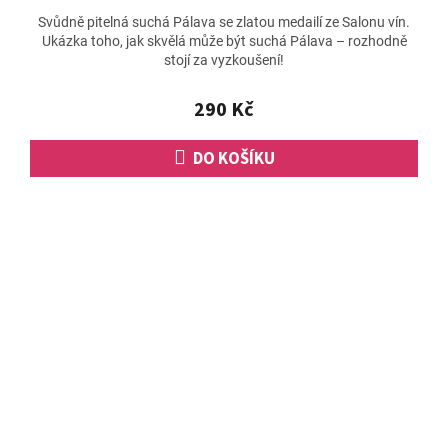
Svůdně pitelná suchá Pálava se zlatou medailí ze Salonu vín.
Ukázka toho, jak skvělá může být suchá Pálava – rozhodně
stojí za vyzkoušení!
290 Kč
DO KOŠÍKU