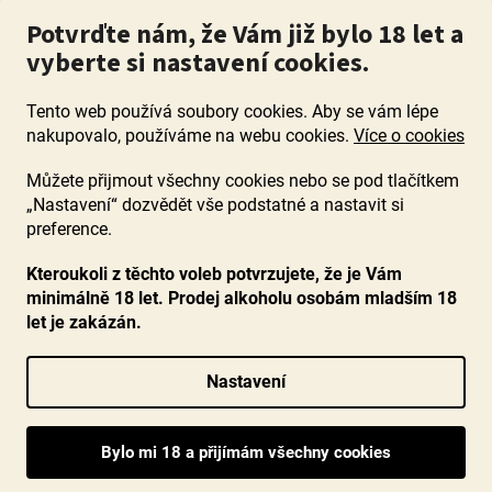
Potvrďte nám, že Vám již bylo 18 let a
vyberte si nastavení cookies.
Tento web používá soubory cookies. Aby se vám lépe
nakupovalo, používáme na webu cookies.
Více o cookies
Můžete přijmout všechny cookies nebo se pod tlačítkem
„Nastavení“ dozvědět vše podstatné a nastavit si
ZÁKAZ PRODEJE ALKOHOLU OSOBÁM MLADŠÍM 18 LET. Pijte s
mírou i když pijete s Mírou.
preference.
Kteroukoli z těchto voleb potvrzujete, že je Vám
minimálně 18 let. Prodej alkoholu osobám mladším 18
let je zakázán.
Vytvořil Shoptet
Nastavení
Copyright 2026
www.ocenenavina.cz
. Všechna práva vyhrazena.
Upravit nastavení cookies