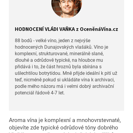
HODNOCENÍ VLÁDI VAŇKA z OceněnáVína.cz
88 bodů - velké víno, jeden z nejvýše
hodnocených Dunajovských vlašáků. Víno je
komplexní, strukturované, minerálně slané,
dlouhé a odrůdově typické, na hloubce mu
přidává i to, že část hroznů byla sbírána s
ušlechtilou botrytídou. Mně přijde ideální k pití už
teď, nicméně pokud si ukládáte vína k archivaci,
podle mého názoru má i velmi dobrý archivační
potenciál řádově 4-7 let.
Aroma vína je komplexní a mnohovrstevnaté,
objevíte zde typické odrůdové tóny dobrého