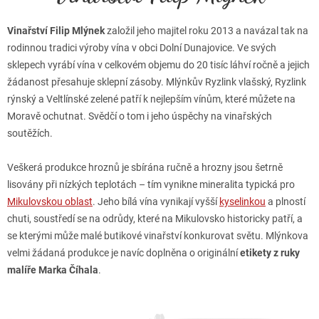
Vinařství Filip Mlýnek
založil jeho majitel roku 2013 a navázal tak na
rodinnou tradici výroby vína v obci Dolní Dunajovice. Ve svých
sklepech vyrábí vína v celkovém objemu do 20 tisíc láhví ročně a jejich
žádanost přesahuje sklepní zásoby. Mlýnkův Ryzlink vlašský, Ryzlink
rýnský a Veltlínské zelené patří k nejlepším vínům, které můžete na
Moravě ochutnat. Svědčí o tom i jeho úspěchy na vinařských
soutěžích.
Veškerá produkce hroznů je sbírána ručně a hrozny jsou šetrně
lisovány při nízkých teplotách – tím vynikne mineralita typická pro
Mikulovskou oblast
. Jeho bílá vína vynikají vyšší
kyselinkou
a plností
chuti, soustředí se na odrůdy, které na Mikulovsko historicky patří, a
se kterými může malé butikové vinařství konkurovat světu. Mlýnkova
velmi žádaná produkce je navíc doplněna o originální
etikety z ruky
malíře Marka Číhala
.