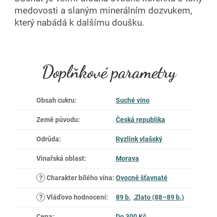
medovosti a slaným minerálním dozvukem,
který nabádá k dalšímu doušku.
Doplňkové parametry
Obsah cukru
:
Suché víno
Země původu
:
Česká republika
Odrůda
:
Ryzlink vlašský
Vinařská oblast
:
Morava
?
Charakter bílého vína
:
Ovocně šťavnaté
?
Vláďovo hodnocení
:
89 b.
,
Zlato (88–89 b.)
Cena
:
Do 300 Kč