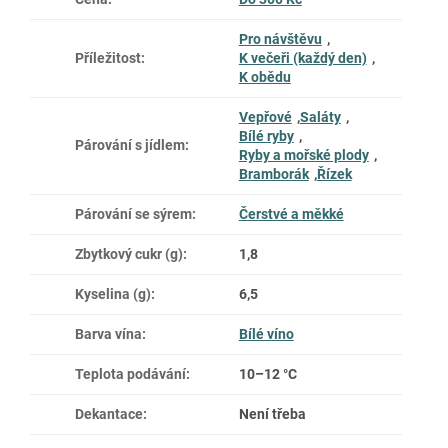
Pro návštěvu
,
Příležitost
:
K večeři (každý den)
,
K obědu
Vepřové
,
Saláty
,
Bílé ryby
,
Párování s jídlem
:
Ryby a mořské plody
,
Bramborák
,
Řízek
Párování se sýrem
:
Čerstvé a měkké
Zbytkový cukr (g)
:
1,8
Kyselina (g)
:
6,5
Barva vína
:
Bílé víno
Teplota podávání
:
10–12 °C
Dekantace
:
Není třeba