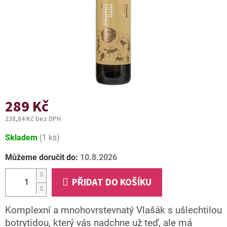
289 Kč
238,84 Kč bez DPH
Měrná
Skladem
(1 ks)
cena:
Můžeme doručit do:
10.8.2026
PŘIDAT DO KOŠÍKU
Komplexní a mnohovrstevnatý Vlašák s ušlechtilou
botrytidou, který vás nadchne už teď, ale má