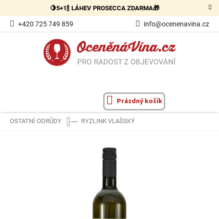
Přejít
🍋5+1🍾 LÁHEV PROSECCA ZDARMA🎁
na
obsah
+420 725 749 859
info@ocenenavina.cz
Prázdný košík
NÁKUPNÍ
KOŠÍK
OSTATNÍ ODRŮDY
RYZLINK VLAŠSKÝ