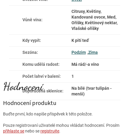
Citrusy, Květiny,
Kandované ovoce, Med,
Vůně vína
:
Oříšky, Květinový nektar,
Vlašské oříšky
Kdy vypít
:
K pití teď
Sezóna
:
Podzim
,
Zima
Komu udělá radost
:
Má rád/-a víno
Počet lahví v balení
:
1
Na bílé (tvar tulipán -
Doporučená sklenice
:
menší)
Hodnocení produktu
Buďte první, kdo napíše příspěvek k této položce.
Pouze registrovaní uživatelé mohou vkládat hodnocení. Prosím
přihlaste se
nebo se
registrujte
.