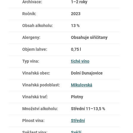
Archivace
:
1–2 roky
Ročník
:
2023
Obsah alkoholu
:
13 %
Alergeny
:
Obsahuje siřičitany
Objem lahve
:
0,75 l
Typ vína
:
tiché víno
Vinařská obec
:
Dolní Dunajovice
Vinařská podoblast
:
Mikulovská
Vinařská trať
:
Plotny
Množství alkoholu
:
Střední 11–13,5 %
Plnost vína
:
Střední
Svěžest vína
:
Svěží