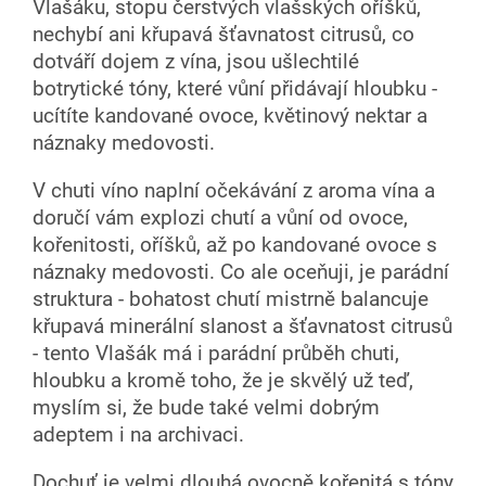
Vlašáku, stopu čerstvých vlašských oříšků,
nechybí ani křupavá šťavnatost citrusů, co
dotváří dojem z vína, jsou ušlechtilé
botrytické tóny, které vůní přidávají hloubku -
ucítíte kandované ovoce, květinový nektar a
náznaky medovosti.
V chuti víno naplní očekávání z aroma vína a
doručí vám explozi chutí a vůní od ovoce,
kořenitosti, oříšků, až po kandované ovoce s
náznaky medovosti. Co ale oceňuji, je parádní
struktura - bohatost chutí mistrně balancuje
křupavá minerální slanost a šťavnatost citrusů
- tento Vlašák má i parádní průběh chuti,
hloubku a kromě toho, že je skvělý už teď,
myslím si, že bude také velmi dobrým
adeptem i na archivaci.
Dochuť je velmi dlouhá ovocně kořenitá s tóny