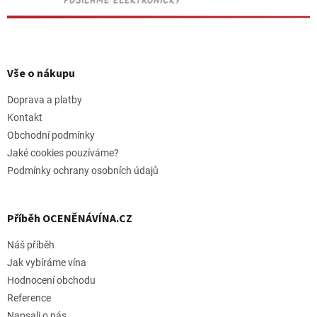
POSÍLÁME ELEKTRONICKY
Z
á
p
Vše o nákupu
a
t
Doprava a platby
í
Kontakt
Obchodní podmínky
Jaké cookies pouzíváme?
Podmínky ochrany osobních údajů
Příběh OCENĚNÁVÍNA.CZ
Náš příběh
Jak vybíráme vína
Hodnocení obchodu
Reference
Napsali o nás