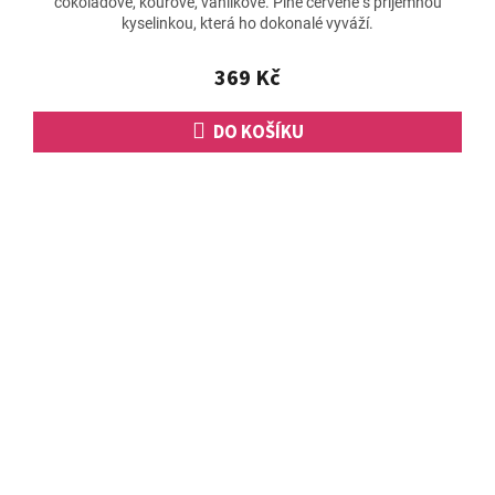
čokoládové, kouřové, vanilkové. Plné červené s příjemnou
je
kyselinkou, která ho dokonalé vyváží.
5,0
z
5
369 Kč
hvězdiček.
DO KOŠÍKU