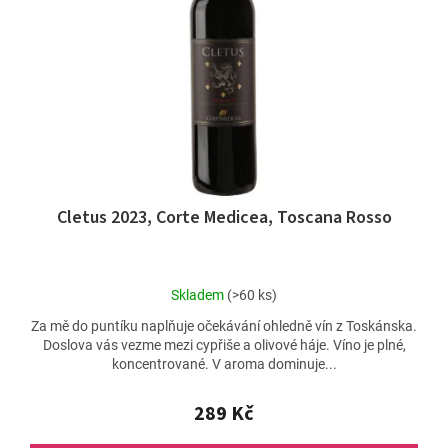
t
p
ů
r
o
d
u
k
t
ů
Cletus 2023, Corte Medicea, Toscana Rosso
Průměrné
Skladem
(>60 ks)
hodnocení
Za mě do puntíku naplňuje očekávání ohledně vín z Toskánska.
produktu
Doslova vás vezme mezi cypřiše a olivové háje. Víno je plné,
je
koncentrované. V aroma dominuje...
5,0
z
5
289 Kč
hvězdiček.