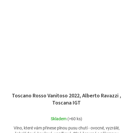
Toscano Rosso Vanitoso 2022, Alberto Ravazzi ,
Toscana IGT
Průměrné
Skladem
(>60 ks)
hodnocení
Víno, které vám přinese plnou pusu chutí - ovocné, vyzrálé,
produktu