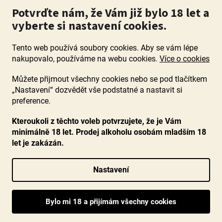
Potvrďte nám, že Vám již bylo 18 let a
vyberte si nastavení cookies.
Tento web používá soubory cookies. Aby se vám lépe
nakupovalo, používáme na webu cookies.
Více o cookies
Můžete přijmout všechny cookies nebo se pod tlačítkem
„Nastavení“ dozvědět vše podstatné a nastavit si
ZÁKAZ PRODEJE ALKOHOLU OSOBÁM MLADŠÍM 18 LET. Pijte s
mírou i když pijete s Mírou.
preference.
Kteroukoli z těchto voleb potvrzujete, že je Vám
minimálně 18 let. Prodej alkoholu osobám mladším 18
let je zakázán.
Vytvořil Shoptet
Nastavení
Copyright 2026
www.ocenenavina.cz
. Všechna práva vyhrazena.
Upravit nastavení cookies