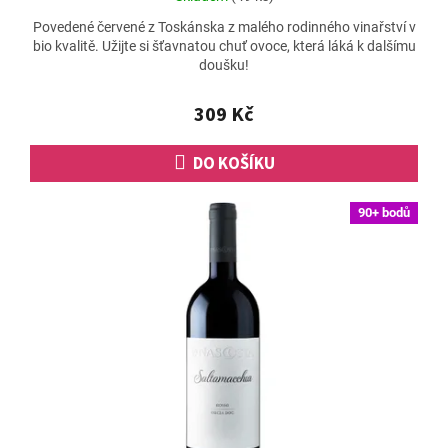
hodnocení
Povedené červené z Toskánska z malého rodinného vinařství v
produktu
bio kvalitě. Užijte si šťavnatou chuť ovoce, která láká k dalšímu
je
doušku!
5,0
z
5
309 Kč
hvězdiček.
DO KOŠÍKU
90+ bodů