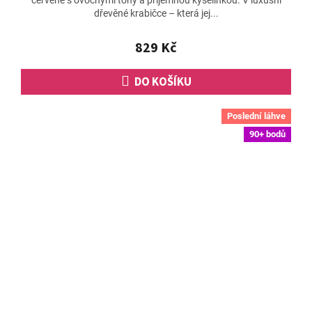
červené s ovocnými tóny a příjemnou kyselinkou. V luxusní
dřevěné krabičce – která jej...
829 Kč
DO KOŠÍKU
Poslední láhve
90+ bodů