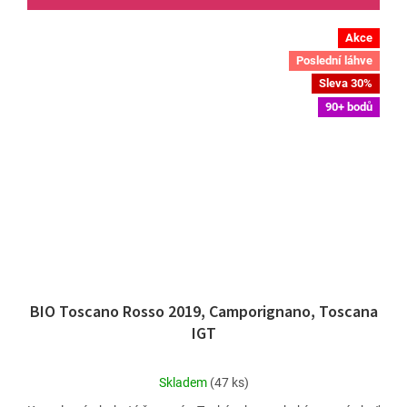
Akce
Poslední láhve
Sleva 30%
90+ bodů
BIO Toscano Rosso 2019, Camporignano, Toscana
IGT
Průměrné
Skladem
(47 ks)
hodnocení