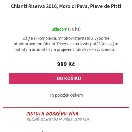
Chianti Riserva 2016, Moro di Pava, Pieve de Pitti
Průměrné
Skladem
(16 ks)
hodnocení
Užijte si komplexní, mnohovrstevnatou, výborně
produktu
strukturovanou Chianti Riservu, která vás potěší jak svým
je
bohatým aromatickým projevem, tak skvěle vyváženou...
5,0
z
5
989 Kč
hvězdiček.
DO KOŠÍKU
15
položek celkem
O
v
l
JISTOTA DOBRÉHO VÍNA
á
d
ROČNĚ OCHUTNÁM PŘES 1500 VÍN
a
c