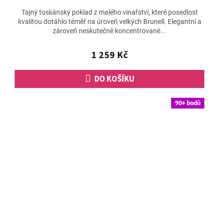
Tajný toskánský poklad z malého vinařství, které posedlost
kvalitou dotáhlo téměř na úroveň velkých Brunell. Elegantní a
zároveň neskutečně koncentrované...
1 259 Kč
DO KOŠÍKU
90+ bodů