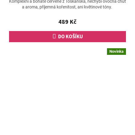
Komplexní a bohaté červené z Toskánska, nechybí ovocná chuť
produktu
a aroma, příjemná kořenitost, ani květinové tóny.
je
5,0
z
489 Kč
5
hvězdiček.
DO KOŠÍKU
Novinka