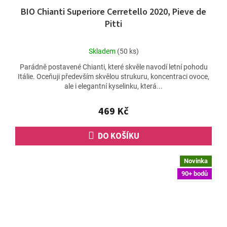
BIO Chianti Superiore Cerretello 2020, Pieve de
Pitti
Průměrné
Skladem
(50 ks)
hodnocení
Parádně postavené Chianti, které skvěle navodí letní pohodu
produktu
Itálie. Oceňuji především skvělou strukuru, koncentraci ovoce,
je
ale i elegantní kyselinku, která...
5,0
z
5
469 Kč
hvězdiček.
DO KOŠÍKU
Novinka
90+ bodů