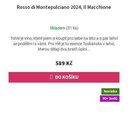
Rosso di Montepulciano 2024, Il Macchione
Skladem
(31 ks)
Tohle je víno, které jsem si koupil pro sebe na léto a o pár lahví
se podělím i s vámi. Pro mě je to esence Toskánska v lahvi,
kterou dělají dva bratři úplní...
589 Kč
DO KOŠÍKU
Novinka
90+ bodů