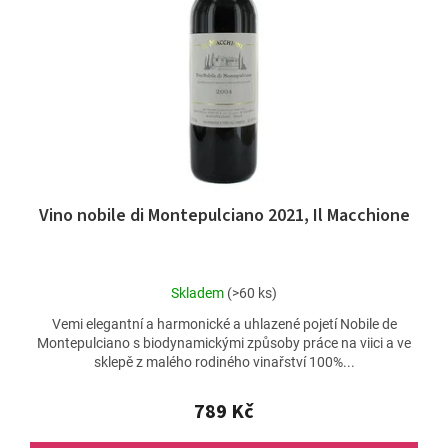
Vino nobile di Montepulciano 2021, Il Macchione
Průměrné
Skladem
(>60 ks)
hodnocení
Vemi elegantní a harmonické a uhlazené pojetí Nobile de
produktu
Montepulciano s biodynamickými způsoby práce na viici a ve
je
sklepě z malého rodiného vinařství 100%...
5,0
z
5
789 Kč
hvězdiček.