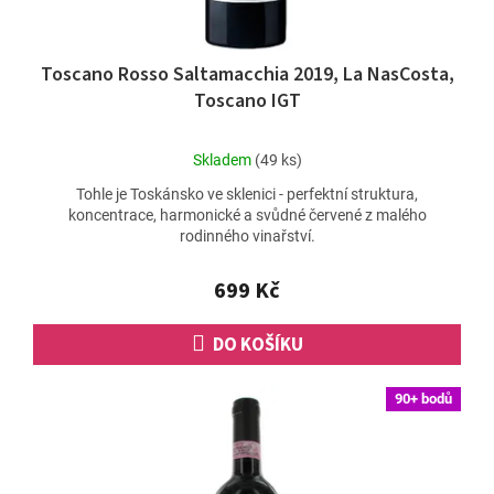
Toscano Rosso Saltamacchia 2019, La NasCosta,
Toscano IGT
Průměrné
Skladem
(49 ks)
hodnocení
Tohle je Toskánsko ve sklenici - perfektní struktura,
produktu
koncentrace, harmonické a svůdné červené z malého
je
rodinného vinařství.
5,0
z
5
699 Kč
hvězdiček.
DO KOŠÍKU
90+ bodů