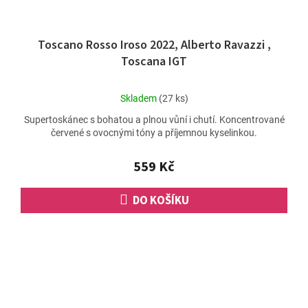
Toscano Rosso Iroso 2022, Alberto Ravazzi ,
Toscana IGT
Průměrné
Skladem
(27 ks)
hodnocení
Supertoskánec s bohatou a plnou vůní i chutí. Koncentrované
produktu
červené s ovocnými tóny a příjemnou kyselinkou.
je
5,0
z
559 Kč
5
hvězdiček.
DO KOŠÍKU