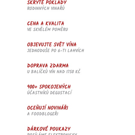
SKRYTÉ POKLADY
í
RODINNÝCH VINAŘŮ
p
r
v
CENA A KVALITA
k
VE SKVĚLÉM POMĚRU
y
v
OBJEVUJTE SVĚT VÍNA
ý
p
JEDNODUŠE PO 6-TI LAHVÍCH
i
s
DOPRAVA ZDARMA
u
U BALÍČKŮ VÍN NAD 1750 KČ
900+ SPOKOJENÝCH
ÚČASTNÍKŮ DEGUSTACÍ
OCEŇUJÍ NOVINÁŘI
A FOODBLOGEŘI
DÁRKOVÉ POUKAZY