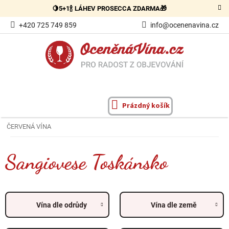
Přejít
🍋5+1🍾 LÁHEV PROSECCA ZDARMA🎁
na
obsah
+420 725 749 859
info@ocenenavina.cz
Prázdný košík
NÁKUPNÍ
KOŠÍK
ČERVENÁ VÍNA
Sangiovese Toskánsko
Vína dle odrůdy
Vína dle země