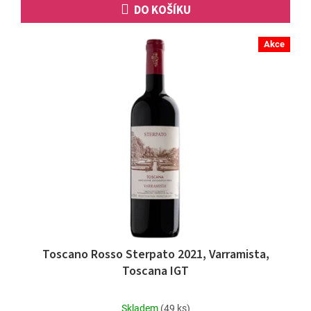
DO KOŠÍKU
Akce
Toscano Rosso Sterpato 2021, Varramista,
Toscana IGT
Průměrné
Skladem
(49 ks)