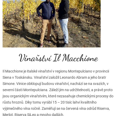
Vinařství Il Macchione
Il Macchione je italské vinařství v regionu Montepulciano v provincii
Siena v Toskánsku. Vinařství založil Leonardo Abram a jeho bratr
Simone. Vinice obklopují budovu vinařství, nachází se na svazích, v
severní části Montepulciana. Záleží jim na udržitelnosti, a právě proto
jsou organickým vinařstvím, které nezasahuje chemickými procesy do
růstu hroznů. Díky tomu vyrábí 15 – 20 tisíc lahví kvalitního
výjimečného vína ročně. Zaměřují se na červená vína odrůd Riserva,
Merlot, Riserva SiLeo a mnoho dalších.