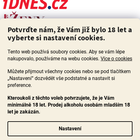
Potvrďte nám, že Vám již bylo 18 let a
vyberte si nastavení cookies.
Tento web používá soubory cookies. Aby se vám lépe
nakupovalo, používáme na webu cookies.
Více o cookies
Můžete přijmout všechny cookies nebo se pod tlačítkem
„Nastavení“ dozvědět vše podstatné a nastavit si
ZÁKAZ PRODEJE ALKOHOLU OSOBÁM MLADŠÍM 18 LET. Pijte s
mírou i když pijete s Mírou.
preference.
Kteroukoli z těchto voleb potvrzujete, že je Vám
minimálně 18 let. Prodej alkoholu osobám mladším 18
let je zakázán.
Vytvořil Shoptet
Nastavení