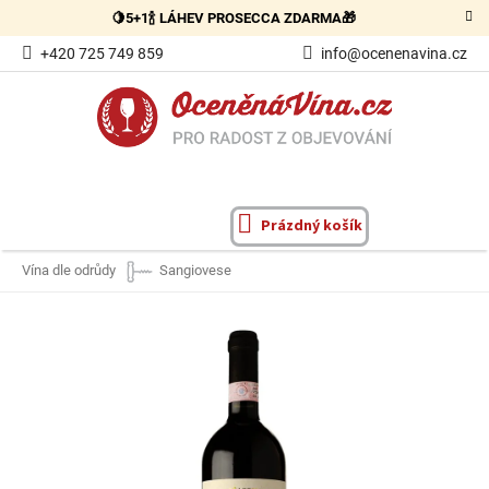
Přejít
🍋5+1🍾 LÁHEV PROSECCA ZDARMA🎁
na
obsah
+420 725 749 859
info@ocenenavina.cz
Prázdný košík
NÁKUPNÍ
KOŠÍK
Vína dle odrůdy
Sangiovese