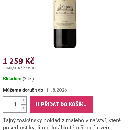
1 259 Kč
1 040,50 Kč bez DPH
Měrná
Skladem
(3 ks)
cena:
Můžeme doručit do:
11.8.2026
PŘIDAT DO KOŠÍKU
Tajný toskánský poklad z malého vinařství, které
posedlost kvalitou dotáhlo téměř na úroveň