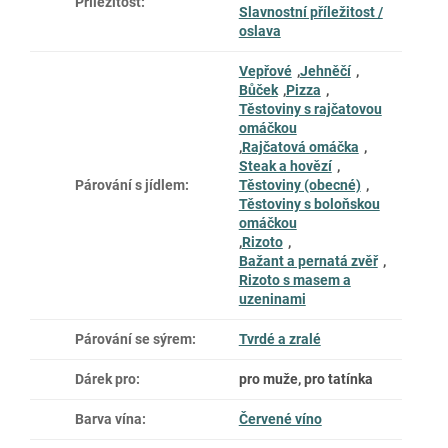
Příležitost
:
Slavnostní příležitost /
oslava
Vepřové
,
Jehněčí
,
Bůček
,
Pizza
,
Těstoviny s rajčatovou
omáčkou
,
Rajčatová omáčka
,
Steak a hovězí
,
Párování s jídlem
:
Těstoviny (obecné)
,
Těstoviny s boloňskou
omáčkou
,
Rizoto
,
Bažant a pernatá zvěř
,
Rizoto s masem a
uzeninami
Párování se sýrem
:
Tvrdé a zralé
Dárek pro
:
pro muže, pro tatínka
Barva vína
:
Červené víno