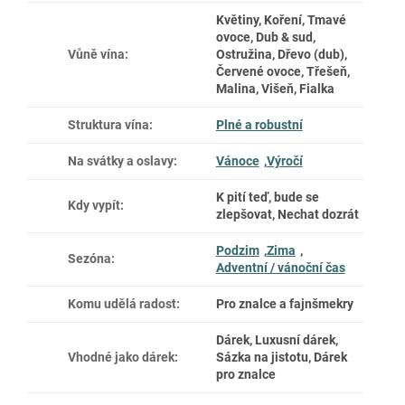
Květiny, Koření, Tmavé
ovoce, Dub & sud,
Vůně vína
:
Ostružina, Dřevo (dub),
Červené ovoce, Třešeň,
Malina, Višeň, Fialka
Struktura vína
:
Plné a robustní
Na svátky a oslavy
:
Vánoce
,
Výročí
K pití teď, bude se
Kdy vypít
:
zlepšovat, Nechat dozrát
Podzim
,
Zima
,
Sezóna
:
Adventní / vánoční čas
Komu udělá radost
:
Pro znalce a fajnšmekry
Dárek, Luxusní dárek,
Vhodné jako dárek
:
Sázka na jistotu, Dárek
pro znalce