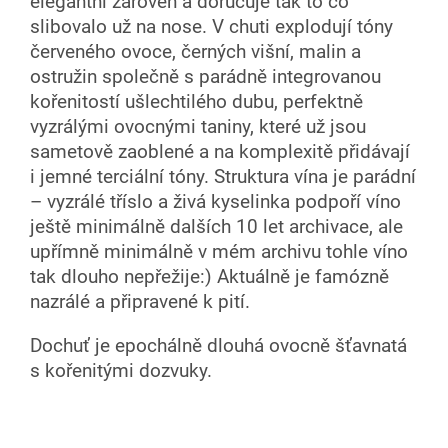
elegantní zároveň a doručuje tak to co
slibovalo už na nose. V chuti explodují tóny
červeného ovoce, černých višní, malin a
ostružin společně s parádně integrovanou
kořenitostí ušlechtilého dubu, perfektně
vyzrálými ovocnými taniny, které už jsou
sametově zaoblené a na komplexitě přidávají
i jemné terciální tóny. Struktura vína je parádní
– vyzrálé tříslo a živá kyselinka podpoří víno
ještě minimálně dalších 10 let archivace, ale
upřímně minimálně v mém archivu tohle víno
tak dlouho nepřežije:) Aktuálně je famózně
nazrálé a připravené k pití.
Dochuť je epochálně dlouhá ovocně šťavnatá
s kořenitými dozvuky.