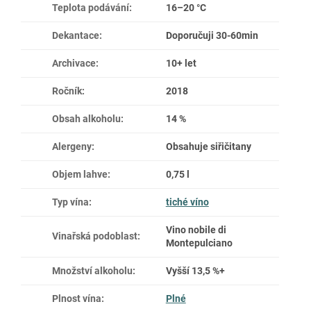
Teplota podávání
:
16–20 °C
Dekantace
:
Doporučuji 30-60min
Archivace
:
10+ let
Ročník
:
2018
Obsah alkoholu
:
14 %
Alergeny
:
Obsahuje siřičitany
Objem lahve
:
0,75 l
Typ vína
:
tiché víno
Vino nobile di
Vinařská podoblast
:
Montepulciano
Množství alkoholu
:
Vyšší 13,5 %+
Plnost vína
:
Plné