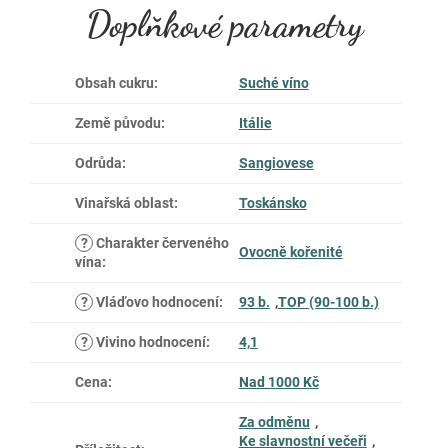
Doplňkové parametry
Obsah cukru
:
Suché víno
Země původu
:
Itálie
Odrůda
:
Sangiovese
Vinařská oblast
:
Toskánsko
?
Charakter červeného
Ovocně kořenité
vína
:
?
Vláďovo hodnocení
:
93 b.
,
TOP (90-100 b.)
?
Vivino hodnocení
:
4,1
Cena
:
Nad 1000 Kč
Za odměnu
,
Ke slavnostní večeři
,