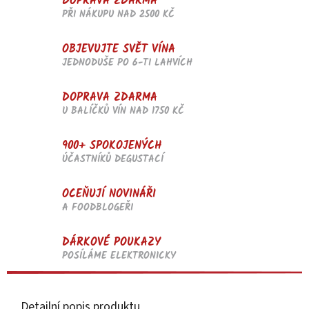
DOPRAVA ZDARMA
PŘI NÁKUPU NAD 2500 KČ
OBJEVUJTE SVĚT VÍNA
JEDNODUŠE PO 6-TI LAHVÍCH
DOPRAVA ZDARMA
U BALÍČKŮ VÍN NAD 1750 KČ
900+ SPOKOJENÝCH
ÚČASTNÍKŮ DEGUSTACÍ
OCEŇUJÍ NOVINÁŘI
A FOODBLOGEŘI
DÁRKOVÉ POUKAZY
POSÍLÁME ELEKTRONICKY
Detailní popis produktu