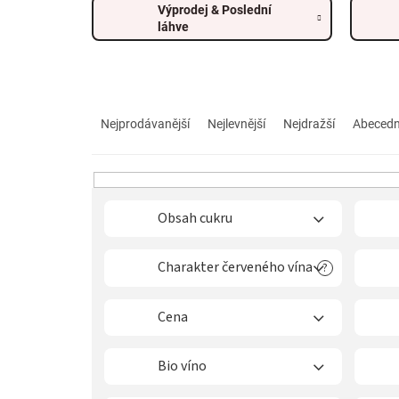
Výprodej & Poslední
láhve
Ř
a
Nejprodávanější
Nejlevnější
Nejdražší
Abeced
z
e
n
í
p
Obsah cukru
r
o
Charakter červeného vína
?
d
u
k
Cena
t
ů
Bio víno