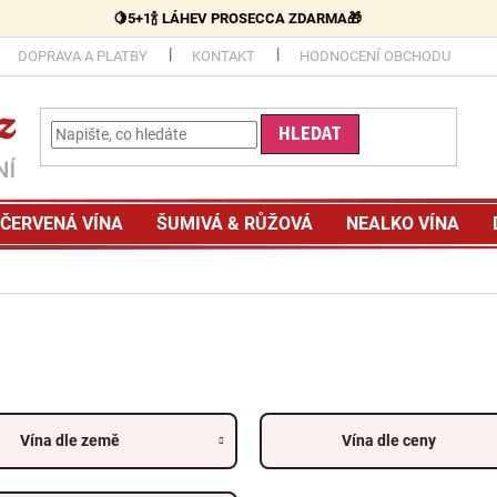
🍋5+1🍾 LÁHEV PROSECCA ZDARMA🎁
DOPRAVA A PLATBY
KONTAKT
HODNOCENÍ OBCHODU
HLEDAT
ČERVENÁ VÍNA
ŠUMIVÁ & RŮŽOVÁ
NEALKO VÍNA
Vína dle země
Vína dle ceny