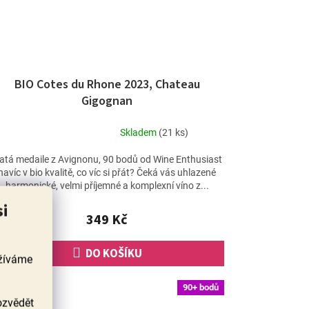
BIO Cotes du Rhone 2023, Chateau
Gigognan
Skladem
(21 ks)
Průměrné
hodnocení
latá medaile z Avignonu, 90 bodů od Wine Enthusiast
produktu
navíc v bio kvalitě, co víc si přát? Čeká vás uhlazené
je
harmonické, velmi příjemné a komplexní víno z...
4,3
si
z
349 Kč
5
hvězdiček.
DO KOŠÍKU
užíváme
90+ bodů
ozvědět