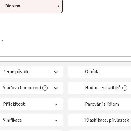
Bio víno
ně
Země původu
Odrůda
Vláďovo hodnocení
Hodnocení kritiků
?
?
Příležitost
Párování s jídlem
Vinifikace
Klasifikace, přívlastek