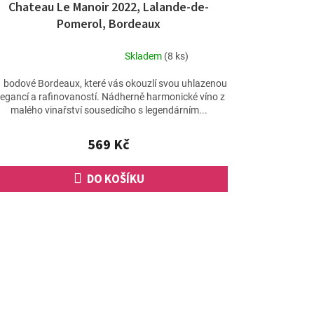
Chateau Le Manoir 2022, Lalande-de-
Pomerol, Bordeaux
Skladem
(8 ks)
Průměrné
hodnocení
 bodové Bordeaux, které vás okouzlí svou uhlazenou
produktu
legancí a rafinovaností. Nádherně harmonické víno z
je
malého vinařství sousedícího s legendárním...
5,0
z
569 Kč
5
hvězdiček.
DO KOŠÍKU