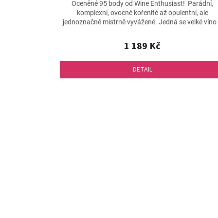
hodnocení
Oceněné 95 body od Wine Enthusiast! Parádní,
produktu
komplexní, ovocně kořenité až opulentní, ale
je
jednoznačně mistrně vyvážené. Jedná se velké víno
5,0
rozhodně...
z
1 189 Kč
5
hvězdiček.
DETAIL