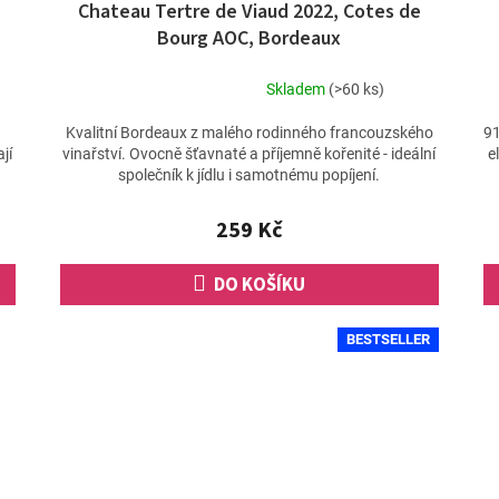
Chateau Tertre de Viaud 2022, Cotes de
Bourg AOC, Bordeaux
Skladem
(>60 ks)
Průměrné
hodnocení
Kvalitní Bordeaux z malého rodinného francouzského
91
produktu
jí
vinařství. Ovocně šťavnaté a příjemně kořenité - ideální
e
je
společník k jídlu i samotnému popíjení.
5,0
z
259 Kč
5
hvězdiček.
DO KOŠÍKU
BESTSELLER