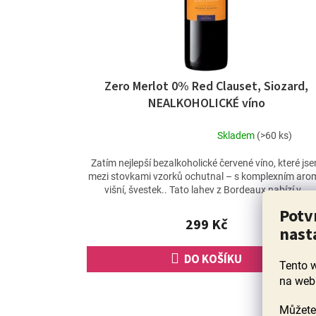
Zero Merlot 0% Red Clauset, Siozard,
NEALKOHOLICKÉ víno
Skladem
(>60 ks)
Průměrné
hodnocení
Zatím nejlepší bezalkoholické červené víno, které js
produktu
mezi stovkami vzorků ochutnal – s komplexním aro
je
višní, švestek.. Tato lahev z Bordeaux nabízí v...
5,0
Potv
z
299 Kč
5
nast
hvězdiček.
DO KOŠÍKU
Tento 
na web
Novink
Můžete 