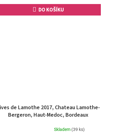
DO KOŠÍKU
ives de Lamothe 2017, Chateau Lamothe-
Bergeron, Haut-Medoc, Bordeaux
Skladem
(39 ks)
Průměrné