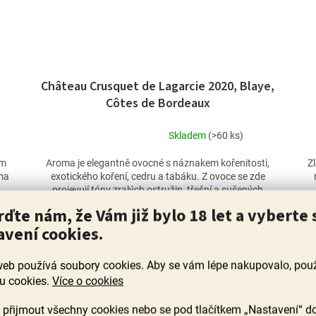
Château Crusquet de Lagarcie 2020, Blaye,
Côtes de Bordeaux
Skladem
(>60 ks)
Průměrné
hodnocení
em
Aroma je elegantně ovocné s náznakem kořenitosti,
Z
produktu
ma
exotického koření, cedru a tabáku. Z ovoce se zde
je
projevují tóny zralých ostružin, třešní a sušených
5,0
višní,...
rďte nám, že Vám již bylo 18 let a vyberte 
z
279 Kč
5
avení cookies.
hvězdiček.
DO KOŠÍKU
web používá soubory cookies. Aby se vám lépe nakupovalo, po
u cookies.
Více o cookies
a
přijmout všechny cookies nebo se pod tlačítkem „Nastavení“ d