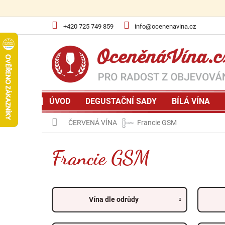
Přejít
na
obsah
+420 725 749 859
info@ocenenavina.cz
ÚVOD
DEGUSTAČNÍ SADY
BÍLÁ VÍNA
Domů
ČERVENÁ VÍNA
Francie GSM
Francie GSM
Vína dle odrůdy