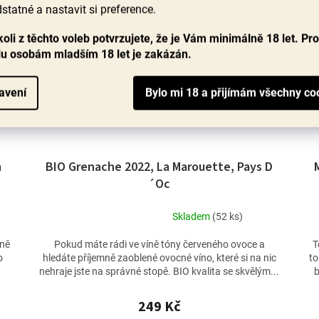
statné a nastavit si preference.
oli z těchto voleb potvrzujete, že je Vám minimálně 18 let. Pr
lu osobám mladším 18 let je zakázán.
avení
a
BIO Grenache 2022, La Marouette, Pays D
´Oc
Skladem
(52 ks)
Průměrné
hodnocení
mně
Pokud máte rádi ve víně tóny červeného ovoce a
T
produktu
o
hledáte příjemně zaoblené ovocné víno, které si na nic
to
je
nehraje jste na správné stopě. BIO kvalita se skvělým...
b
5,0
z
249 Kč
5