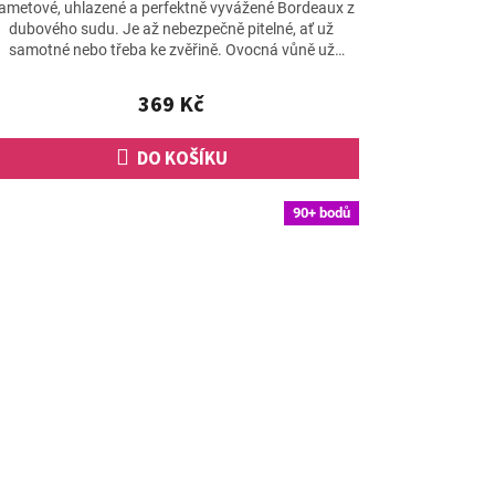
hodnocení
ametové, uhlazené a perfektně vyvážené Bordeaux z
produktu
dubového sudu. Je až nebezpečně pitelné, ať už
je
samotné nebo třeba ke zvěřině. Ovocná vůně už
4,0
napovídá, že...
z
369 Kč
5
hvězdiček.
DO KOŠÍKU
90+ bodů