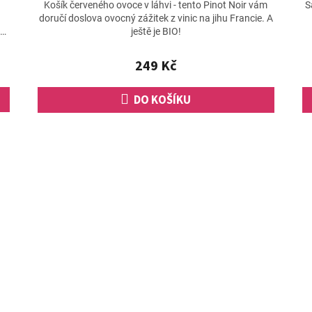
hodnocení
Košík červeného ovoce v láhvi - tento Pinot Noir vám
S
produktu
doručí doslova ovocný zážitek z vinic na jihu Francie. A
je
 a
ještě je BIO!
5,0
z
249 Kč
5
hvězdiček.
DO KOŠÍKU