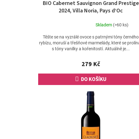
BIO Cabernet Sauvignon Grand Prestige
2024, Villa Noria, Pays d‘Oc
Skladem
(>60 ks)
Průměrné
hodnocení
Těšte se na vyzrálé ovoce s patrnými tóny černého
produktu
rybízu, moruší a třešňové marmelády, které se prolína
je
s tóny vanilky a kořenitostí. Aktuálně je...
4,8
z
279 Kč
5
hvězdiček.
DO KOŠÍKU