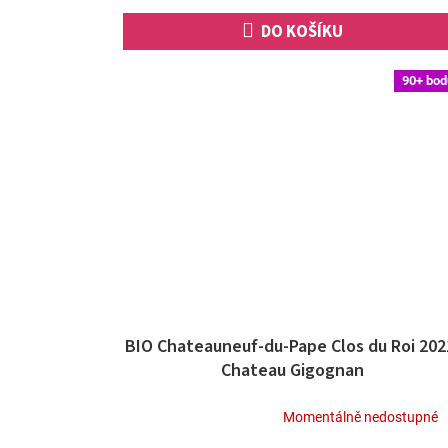
hvězdiček.
DO KOŠÍKU
90+ bod
BIO Chateauneuf-du-Pape Clos du Roi 202
Chateau Gigognan
Momentálně nedostupné
Průměrné