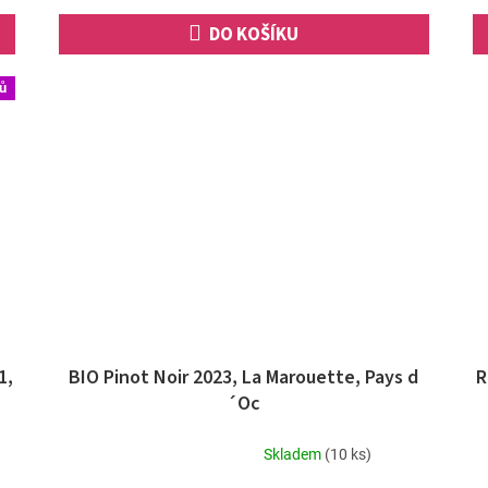
hvězdiček.
DO KOŠÍKU
ů
1,
BIO Pinot Noir 2023, La Marouette, Pays d
R
´Oc
Skladem
(10 ks)
Průměrné