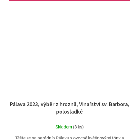
Pálava 2023, výběr z hroznů, Vinařství sv. Barbora,
polosladké
Skladem
(3 ks)
Těšte se na parádnín Pálavu s ovocně květinovými tóny a