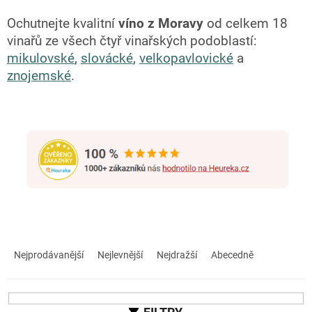
Ochutnejte kvalitní
víno z Moravy
od celkem 18
vinařů ze všech čtyř vinařských podoblastí:
mikulovské
,
slovácké
,
velkopavlovické
a
znojemské
.
Ř
a
Nejprodávanější
Nejlevnější
Nejdražší
Abecedně
z
e
n