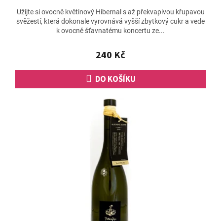
Užijte si ovocně květinový Hibernal s až překvapivou křupavou
svěžestí, která dokonale vyrovnává vyšší zbytkový cukr a vede
k ovocně šťavnatému koncertu ze...
240 Kč
DO KOŠÍKU