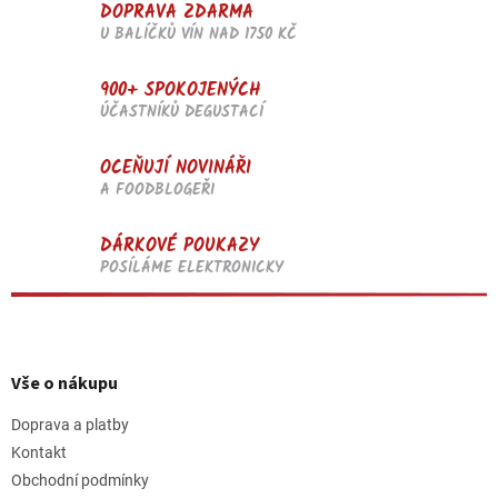
DOPRAVA ZDARMA
U BALÍČKŮ VÍN NAD 1750 KČ
900+ SPOKOJENÝCH
ÚČASTNÍKŮ DEGUSTACÍ
OCEŇUJÍ NOVINÁŘI
A FOODBLOGEŘI
DÁRKOVÉ POUKAZY
POSÍLÁME ELEKTRONICKY
Z
á
p
Vše o nákupu
a
t
Doprava a platby
í
Kontakt
Obchodní podmínky