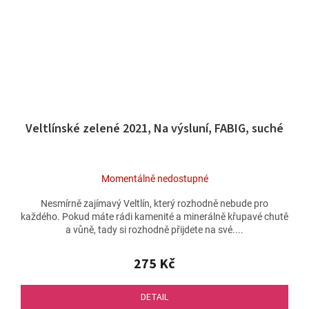
Veltlínské zelené 2021, Na výsluní, FABIG, suché
Momentálně nedostupné
Nesmírně zajímavý Veltlín, který rozhodně nebude pro
každého. Pokud máte rádi kamenité a minerálně křupavé chutě
a vůně, tady si rozhodně přijdete na své....
275 Kč
DETAIL