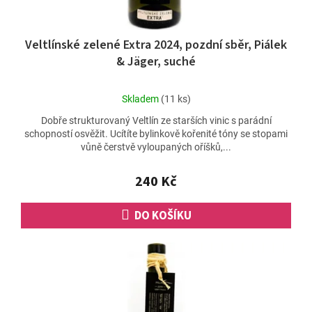
Veltlínské zelené Extra 2024, pozdní sběr, Piálek
& Jäger, suché
Průměrné
Skladem
(11 ks)
hodnocení
Dobře strukturovaný Veltlín ze starších vinic s parádní
produktu
schopností osvěžit. Ucítíte bylinkově kořenité tóny se stopami
je
vůně čerstvě vyloupaných oříšků,...
5,0
z
5
240 Kč
hvězdiček.
DO KOŠÍKU