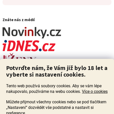
Znáte nás z médií
Potvrďte nám, že Vám již bylo 18 let a
vyberte si nastavení cookies.
Tento web používá soubory cookies. Aby se vám lépe
nakupovalo, používáme na webu cookies.
Více o cookies
Můžete přijmout všechny cookies nebo se pod tlačítkem
„Nastavení“ dozvědět vše podstatné a nastavit si
ZÁKAZ PRODEJE ALKOHOLU OSOBÁM MLADŠÍM 18 LET. Pijte s
mírou i když pijete s Mírou.
preference.