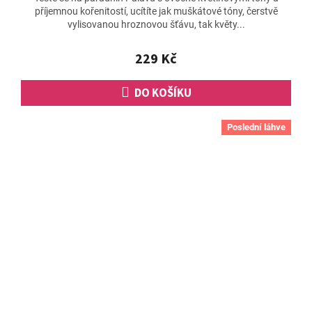
příjemnou kořenitostí, ucítíte jak muškátové tóny, čerstvě
vylisovanou hroznovou šťávu, tak květy...
229 Kč
DO KOŠÍKU
Poslední láhve