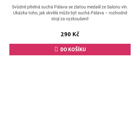
Svůdně pitelná suchá Pálava se zlatou medailí ze Salonu vín.
Ukázka toho, jak skvělá může být suchá Pálava – rozhodně
stojí za vyzkoušení!
290 Kč
DO KOŠÍKU