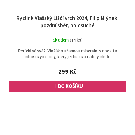
Ryzlink Vlašský Liščí vrch 2024, Filip Mlýnek,
pozdní sběr, polosuché
Skladem
(14 ks)
Perfektně svěží Vlašák s úžasnou minerální slaností a
citrusovými tóny, který je doslova nabitý chutí.
299 Kč
DO KOŠÍKU