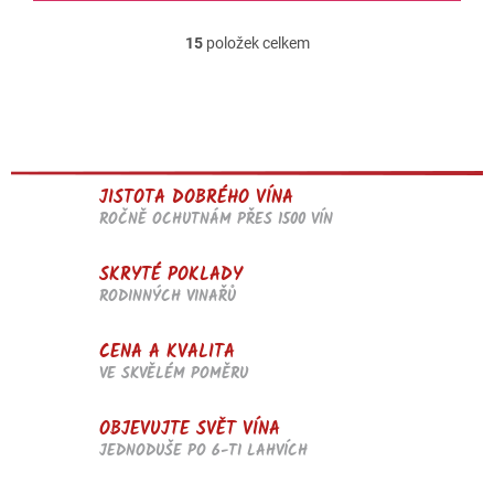
15
položek celkem
O
v
l
á
d
a
c
JISTOTA DOBRÉHO VÍNA
í
p
ROČNĚ OCHUTNÁM PŘES 1500 VÍN
r
v
SKRYTÉ POKLADY
k
RODINNÝCH VINAŘŮ
y
v
ý
CENA A KVALITA
p
VE SKVĚLÉM POMĚRU
i
s
u
OBJEVUJTE SVĚT VÍNA
JEDNODUŠE PO 6-TI LAHVÍCH