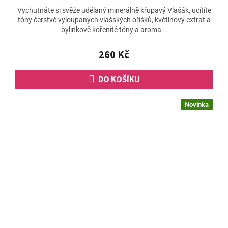
Vychutnáte si svěže udělaný minerálně křupavý Vlašák, ucítíte
tóny čerstvě vyloupaných vlašských oříšků, květinový extrat a
bylinkově kořenité tóny a aroma...
260 Kč
DO KOŠÍKU
Novinka