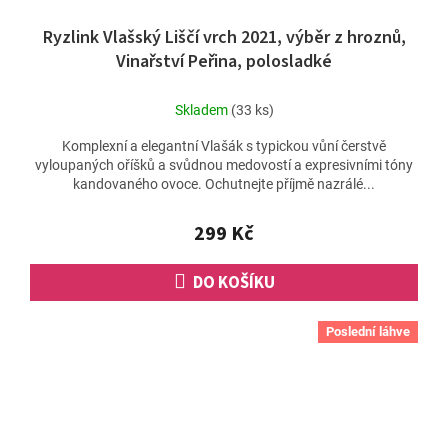
Ryzlink Vlašský Liščí vrch 2021, výběr z hroznů,
Vinařství Peřina, polosladké
Skladem
(33 ks)
Komplexní a elegantní Vlašák s typickou vůní čerstvě
vyloupaných oříšků a svůdnou medovostí a expresivními tóny
kandovaného ovoce. Ochutnejte příjmě nazrálé...
299 Kč
DO KOŠÍKU
Poslední láhve