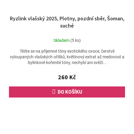
Ryzlink vlašský 2025, Plotny, pozdní sběr, Šoman,
suché
Skladem
(5 ks)
Těšte se na příjemné tóny exotického ovoce, čerstvě
vyloupaných vlašských oříšků, květinový extrat až medovost a
bylinkově kořenité tóny, nechybí ani svěží...
260 Kč
DO KOŠÍKU