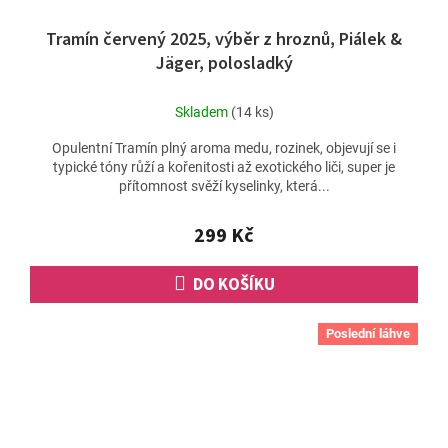
Tramín červený 2025, výběr z hroznů, Piálek &
Jäger, polosladký
Skladem
(14 ks)
Opulentní Tramín plný aroma medu, rozinek, objevují se i
typické tóny růží a kořenitosti až exotického liči, super je
přítomnost svěží kyselinky, která...
299 Kč
DO KOŠÍKU
Poslední láhve