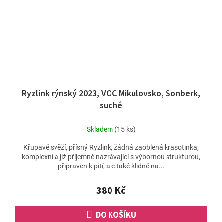
Ryzlink rýnský 2023, VOC Mikulovsko, Sonberk,
suché
Skladem
(15 ks)
Křupavě svěží, přísný Ryzlink, žádná zaoblená krasotinka,
komplexní a již příjemně nazrávající s výbornou strukturou,
připraven k pití, ale také klidně na...
380 Kč
DO KOŠÍKU