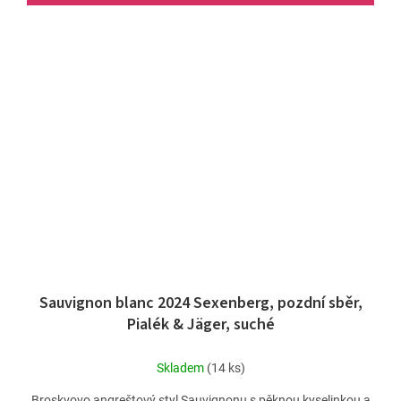
Sauvignon blanc 2024 Sexenberg, pozdní sběr,
Pialék & Jäger, suché
Skladem
(14 ks)
Broskvovo angreštový styl Sauvignonu s pěknou kyselinkou a