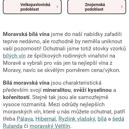
Velkopavlovická
Znojemská
podoblast
podoblast
Moravská bílá vína
jsme do naší nabídky zařadili
teprve nedávno, ale rozhodně by neměla uniknout
vaší pozornosti! Ochutnali jsme totiž stovky vzorků
bílých vín
ze špičkových rodinných vinařství na
Moravě a vybrali pro vás jen ta nejlepší vína z
Moravy, navíc se skvělým poměrem cena/výkon.
Bílá moravská vína
jsou charakteristická
především svojí
mineralitou
,
svěží kyselinou
a
kořenitostí
. Stejně tak jsou ale samozřejmě
vysoce rozmanitá. Mezi odrůdy nejlepších
moravských vín, které u nás můžete ochutnat, patří
třeba
Pálava
,
Hibernal
,
Ryzlink vlašský
,
bílá
a
šedá
Rulanda
či
moravský Veltlín
.