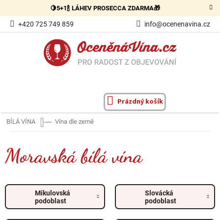
Přejít
🍋5+1🍾 LÁHEV PROSECCA ZDARMA🎁
na
obsah
+420 725 749 859
info@ocenenavina.cz
Prázdný košík
NÁKUPNÍ
KOŠÍK
BÍLÁ VÍNA
Vína dle země
Moravská bílá vína
Mikulovská
Slovácká
podoblast
podoblast