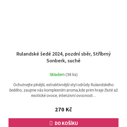
Rulandské šedé 2024, pozdní sběr, Stříbrný
Sonberk, suché
Skladem
(38 ks)
Ochutnejte plnější, extraktivnější styl odrůdy Rulandského
šedého, zaujme vás komplexním aroma,kde prim hraje žluté až
exotické ovoce, intenzivní ovocnost...
270 Kč
DO KOŠÍKU