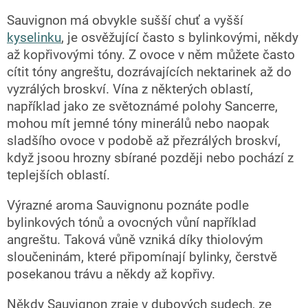
Sauvignon má obvykle sušší chuť a vyšší
kyselinku
, je osvěžující často s bylinkovými, někdy
až kopřivovými tóny. Z ovoce v něm můžete často
cítit tóny angreštu, dozrávajících nektarinek až do
vyzrálých broskví. Vína z některých oblastí,
například jako ze světoznámé polohy Sancerre,
mohou mít jemné tóny minerálů nebo naopak
sladšího ovoce v podobě až přezrálých broskví,
když jsoou hrozny sbírané později nebo pochází z
teplejších oblastí.
Výrazné aroma Sauvignonu poznáte podle
bylinkových tónů a ovocných vůní například
angreštu. Taková vůně vzniká díky thiolovým
sloučeninám, které připomínají bylinky, čerstvě
posekanou trávu a někdy až kopřivy.
Někdy Sauvignon zraje v dubových sudech, ze