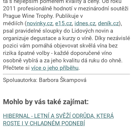
ta s nejlepším poměrem kvality a ceny. Od roku
2011 profesionálně hodnotí v mezinárodní soutěži
Prague Wine Trophy. Publikuje v
médiích (
novinky.cz
,
e15.cz
,
idnes.cz
,
deník.cz
),
psal pravidelné sloupky do Lidových novin a
organizuje degustace a kurzy o víně. Díky nezávislé
pozici vám pomáhá objevovat skvělá vína bez
rizika špatné volby - každé doporučené víno
osobně vybírá a za jeho kvalitu dá ruku do ohně.
Přečtete si
více o jeho příběhu
.
Spoluautorka: Barbora Škampová
Mohlo by vás také zajímat
:
HIBERNAL - LETNÍ A SVĚŽÍ ODRŮDA, KTERÁ
ROSTE I V CHLADNÉM PODNEBÍ