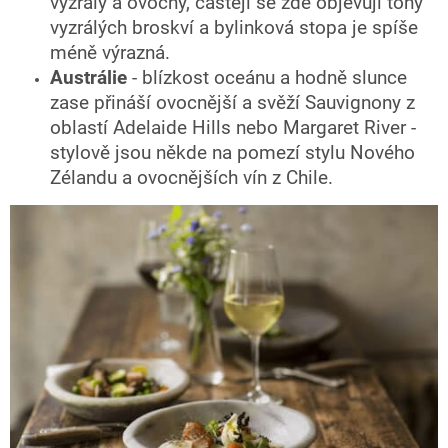
vyzrálý a ovocný, častěji se zde objevují tóny
vyzrálých broskví a bylinková stopa je spíše
méně výrazná.
Austrálie
- blízkost oceánu a hodně slunce
zase přináší ovocnější a svěží Sauvignony z
oblastí Adelaide Hills nebo Margaret River -
stylově jsou někde na pomezí stylu Nového
Zélandu a ovocnějších vín z Chile.