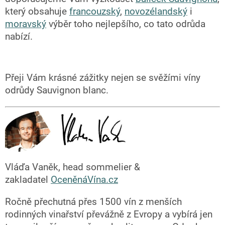
který obsahuje
francouzský
,
novozélandský
i
moravský
výběr toho nejlepšího, co tato odrůda
nabízí.
Přeji Vám krásné zážitky nejen se svěžími víny
odrůdy Sauvignon blanc.
Vláďa Vaněk, head sommelier &
zakladatel
OceněnáVína.cz
Ročně přechutná přes 1500 vín z menších
rodinných vinařství převážně z Evropy a vybírá jen