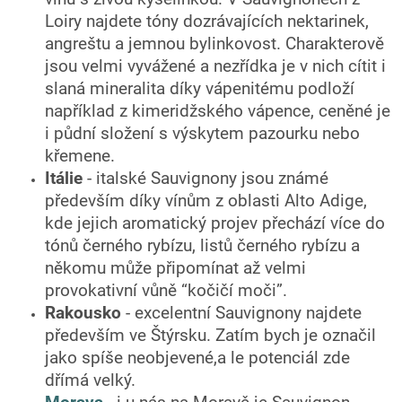
Loiry najdete tóny dozrávajících nektarinek,
angreštu a jemnou bylinkovost. Charakterově
jsou velmi vyvážené a nezřídka je v nich cítit i
slaná mineralita díky vápenitému podloží
například z kimeridžského vápence, ceněné je
i půdní složení s výskytem pazourku nebo
křemene.
Itálie
- italské Sauvignony jsou známé
především díky vínům z oblasti Alto Adige,
kde jejich aromatický projev přechází více do
tónů černého rybízu, listů černého rybízu a
někomu může připomínat až velmi
provokativní vůně “kočičí moči”.
Rakousko
- excelentní Sauvignony najdete
především ve Štýrsku. Zatím bych je označil
jako spíše neobjevené,a le potenciál zde
dřímá velký.