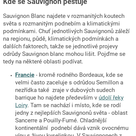
Kde se Sauvignon pěstuje
Sauvignon Blanc najdete v rozmanitých koutech
světa s rozmanitým podnebím a klimatickými
podmínkami. Chuť jednotlivých Sauvignonů záleží
na regionu, půdě, klimatických podmínkách a
dalších faktorech, takže se jednotlivé projevy
odrůdy Sauvignon blanc mohou lišit. Pojďme se
tedy na některé oblasti podívat.
Francie
- kromě rodného Bordeaux, kde se
velmi často zaceluje s odrůdou Semillon a
nezřídka také zraje v dubových sudech
barrique ho najdete především v
údolí řeky
Loiry
. Tam se nachází i místo, kde se rodí
jedny z nejlepších Sauvignonů světa - oblast
Sancerre a Pouilly-Fumé. Chladnější
kontinentální podnebí dává vznik ovocnému
vínu s živou kyselinkou. V Sauvignonech z