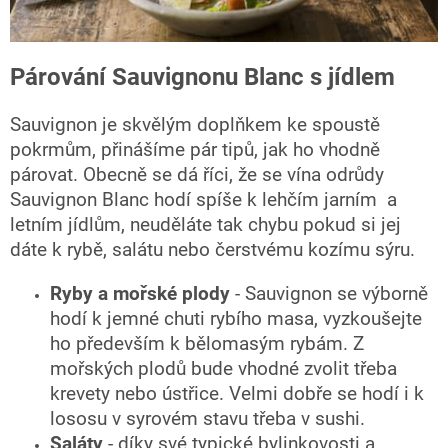
Párování Sauvignonu Blanc s jídlem
Sauvignon je skvělým doplňkem ke spoustě
pokrmům, přinášíme pár tipů, jak ho vhodně
párovat. Obecně se dá říci, že se vína odrůdy
Sauvignon Blanc hodí spíše k lehčím jarním a
letním jídlům, neuděláte tak chybu pokud si jej
dáte k rybě, salátu nebo čerstvému kozímu sýru.
Ryby a mořské plody
- Sauvignon se výborně
hodí k jemné chuti rybího masa, vyzkoušejte
ho především k bělomasým rybám. Z
mořských plodů bude vhodné zvolit třeba
krevety nebo ústřice. Velmi dobře se hodí i k
lososu v syrovém stavu třeba v sushi.
Saláty
- díky své typické bylinkovosti a