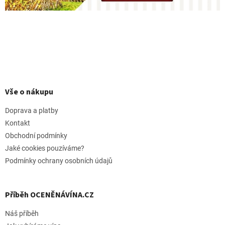
Z
á
p
Vše o nákupu
a
t
Doprava a platby
í
Kontakt
Obchodní podmínky
Jaké cookies pouzíváme?
Podmínky ochrany osobních údajů
Příběh OCENĚNÁVÍNA.CZ
Náš příběh