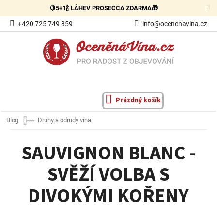
Přejít
🍋5+1🍾 LÁHEV PROSECCA ZDARMA🎁
na
obsah
+420 725 749 859
info@ocenenavina.cz
Prázdný košík
NÁKUPNÍ
KOŠÍK
Blog
Druhy a odrůdy vína
SAUVIGNON BLANC -
SVĚŽÍ VOLBA S
DIVOKÝMI KOŘENY