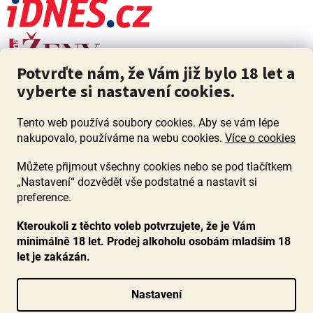
Potvrďte nám, že Vám již bylo 18 let a
vyberte si nastavení cookies.
Tento web používá soubory cookies. Aby se vám lépe
nakupovalo, používáme na webu cookies.
Více o cookies
Můžete přijmout všechny cookies nebo se pod tlačítkem
„Nastavení“ dozvědět vše podstatné a nastavit si
ZÁKAZ PRODEJE ALKOHOLU OSOBÁM MLADŠÍM 18 LET. Pijte s
mírou i když pijete s Mírou.
preference.
Kteroukoli z těchto voleb potvrzujete, že je Vám
minimálně 18 let. Prodej alkoholu osobám mladším 18
let je zakázán.
Vytvořil Shoptet
Nastavení