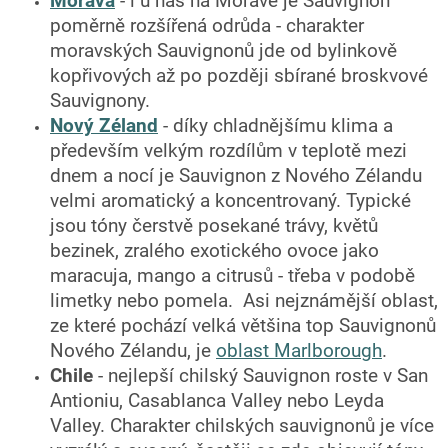
Morava
- i u nás na Moravě je Sauvignon
poměrně rozšířená odrůda - charakter
moravských Sauvignonů jde od bylinkově
kopřivových až po později sbírané broskvové
Sauvignony.
Nový Zéland
- díky chladnějšímu klima a
především velkým rozdílům v teplotě mezi
dnem a nocí je Sauvignon z Nového Zélandu
velmi aromatický a koncentrovaný. Typické
jsou tóny čerstvě posekané trávy, květů
bezinek, zralého exotického ovoce jako
maracuja, mango a citrusů - třeba v podobě
limetky nebo pomela. Asi nejznámější oblast,
ze které pochází velká většina top Sauvignonů
Nového Zélandu, je
oblast Marlborough
.
Chile
- nejlepší chilský Sauvignon roste v San
Antioniu, Casablanca Valley nebo Leyda
Valley. Charakter chilských sauvignonů je více