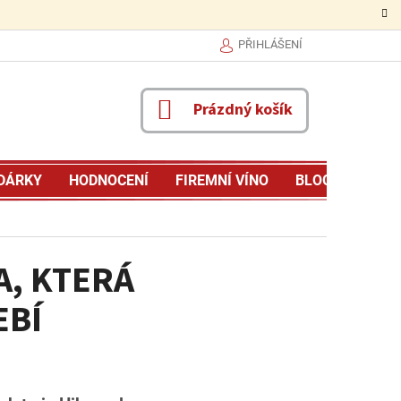
PŘIHLÁŠENÍ
NÁKUPNÍ
Prázdný košík
KOŠÍK
DÁRKY
HODNOCENÍ
FIREMNÍ VÍNO
BLOG
MŮJ P
A, KTERÁ
EBÍ