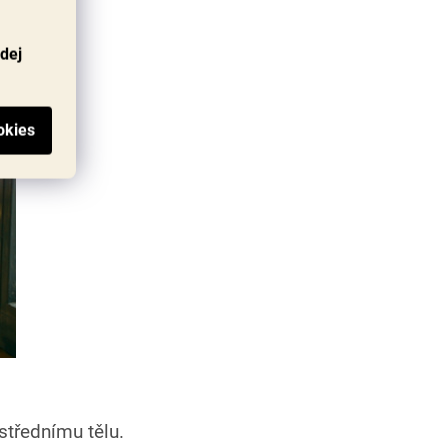
odej
střednímu tělu.