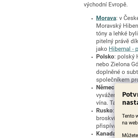
východní Evropě.
Morava
: v Česk
Moravský Hibern
tóny a lehké byl
pitelný právě dí
jako
Hibernal - 
Polsko
: polský 
nebo Zielona Gó
doplněné o subti
společníkem pro
Německo
: něme
Potv
vyvážené, se zna
nast
vína. Také mají 
Rusko
: ruské Hi
Tento 
broskví a hrušek
na web
přispívá k vyvá
Kanada
: v Kana
Můžete 