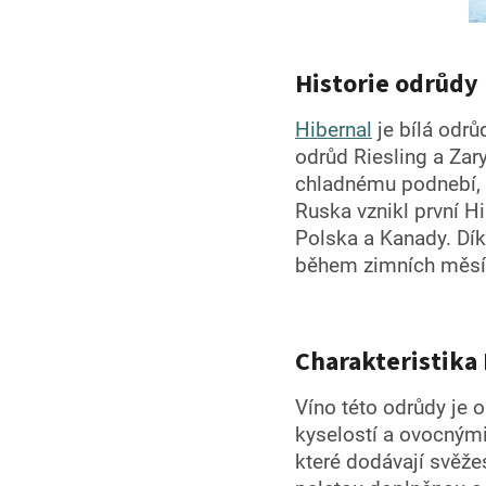
Historie odrůdy
Hibernal
je bílá odrů
odrůd Riesling a Zar
chladnému podnebí, c
Ruska vznikl první H
Polska a Kanady. Dík
během zimních měsí
Charakteristika
Víno této odrůdy je 
kyselostí a ovocnými
které dodávají svěže