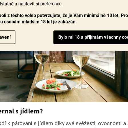
 ovocné, svěží a živé a s minerálními nuancemi.
statné a nastavit si preference.
oli z těchto voleb potvrzujete, že je Vám minimálně 18 let. Pr
lu osobám mladším 18 let je zakázán.
avení
rnal s jídlem?
dí k párování s jídlem díky své svěžesti, ovocnosti a 