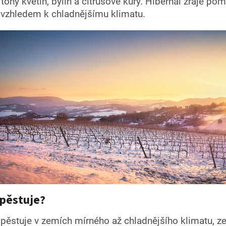
óny květin, bylin a citrusové kůry. Hibernal zraje pom
 vzhledem k chladnějšímu klimatu.
 pěstuje?
 pěstuje v zemích mírného až chladnějšího klimatu, z