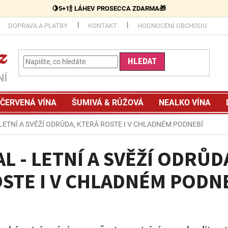
🍋5+1🍾 LÁHEV PROSECCA ZDARMA🎁
DOPRAVA A PLATBY
KONTAKT
HODNOCENÍ OBCHODU
HLEDAT
ČERVENÁ VÍNA
ŠUMIVÁ & RŮŽOVÁ
NEALKO VÍNA
 LETNÍ A SVĚŽÍ ODRŮDA, KTERÁ ROSTE I V CHLADNÉM PODNEBÍ
L - LETNÍ A SVĚŽÍ ODRŮD
STE I V CHLADNÉM PODN