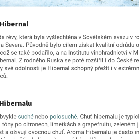
 Hibernal
da révy, která byla vyšlechtěna v Sovětském svazu v r
ya Severa. Původně bylo cílem získat kvalitní odrůdu
ož se také podařilo, a na Institutu vinohradnictví v
ibernal. Z rodného Ruska se poté rozšířil i do České 
y své odolnosti je Hibernal schopný přežít i v extrém
ců.
 Hibernalu
obvykle
suché
nebo
polosuché.
Chuť hibernalu je typic
 tóny po citronech, limetkách a grapefruitu, zeleném j
st a oživují ovocnou chuť. Aroma Hibernalu je často i