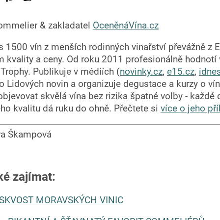
ommelier & zakladatel
OceněnáVína.cz
 1500 vín z menších rodinných vinařství převážně z Ev
 kvality a ceny. Od roku 2011 profesionálně hodnotí
Trophy. Publikuje v médiích (
novinky.cz
,
e15.cz
,
idne
o Lidových novin a organizuje degustace a kurzy o vín
jevovat skvělá vína bez rizika špatné volby - každé
eho kvalitu dá ruku do ohně. Přečtete si
více o jeho př
ora Škampová
ké zajímat:
- SKVOST MORAVSKÝCH VINIC