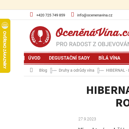
Přejít
na
obsah
+420 725 749 859
info@ocenenavina.cz
ÚVOD
DEGUSTAČNÍ SADY
BÍLÁ VÍNA
Domů
Blog
Druhy a odrůdy vína
HIBERNAL -
HIBERNA
RO
27.9.2023