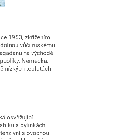
oce 1953, zkřížením
 odolnou vůči ruskému
 Magadanu na východě
republiky, Německa,
ně nízkých teplotách
ká osvěžující
ablku a bylinkách,
ntenzivní s ovocnou