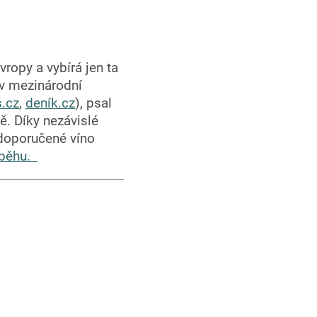
ropy a vybírá jen ta
 v mezinárodní
s.cz
,
deník.cz
), psal
ě. Díky nezávislé
 doporučené víno
íběhu
.