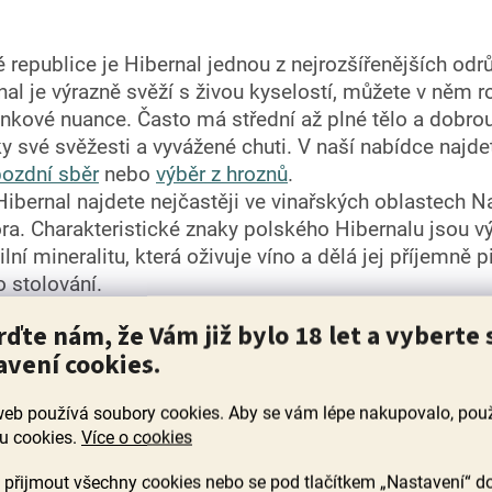
é republice je Hibernal jednou z nejrozšířenějších odrů
al je výrazně svěží s živou kyselostí, můžete v něm r
inkové nuance. Často má střední až plné tělo a dobrou 
ky své svěžesti a vyvážené chuti. V naší nabídce najde
pozdní sběr
nebo
výběr z hroznů
.
Hibernal najdete nejčastěji ve vinařských oblastech 
ra. Charakteristické znaky polského Hibernalu jsou v
lní mineralitu, která oživuje víno a dělá jej příjemně
 stolování.
cký Hibernal je oblíbený pro svou svěžest a jemnost, 
rďte nám, že Vám již bylo 18 let a vyberte 
telnými minerálními tóny, které přispívají ke komplex
avení cookies.
výraznější bylinky, které podtrhávají lehkost a svěžest.
bernaly mají často výraznější ovocný charakter, který 
web používá soubory cookies. Aby se vám lépe nakupovalo, po
. Tělo je střední, s plnou strukturou a výraznější proje
u cookies.
Více o cookies
ženosti ovocných tónů a pomáhá dlouhodobějšímu stár
dě najdete Hibernal v oblastech Ontario, Quebec a Bri
přijmout všechny cookies nebo se pod tlačítkem „Nastavení“ d