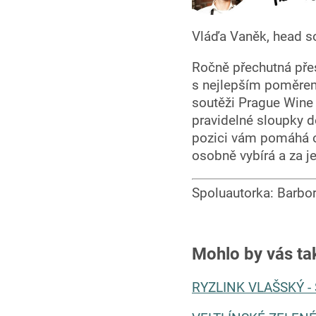
Vláďa Vaněk, head s
Ročně přechutná přes
s nejlepším poměrem
soutěži Prague Wine 
pravidelné sloupky d
pozici vám pomáhá ob
osobně vybírá a za j
Spoluautorka: Barb
Mohlo by vás ta
RYZLINK VLAŠSKÝ 