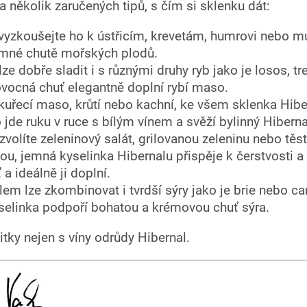
 několik zaručených tipů, s čím si sklenku dát:
vyzkoušejte ho k ústřicím, krevetám, humrovi nebo m
emné chutě mořských plodů.
lze dobře sladit i s různými druhy ryb jako je losos, t
 ovocná chuť elegantně doplní rybí maso.
kuřecí maso, krůtí nebo kachní, ke všem sklenka Hibe
de ruku v ruce s bílým vínem a svěží bylinný Hibernal
 zvolíte zeleninový salát, grilovanou zeleninu nebo těs
ou, jemná kyselinka Hibernalu přispěje k čerstvosti a 
 a ideálně ji doplní.
lem lze zkombinovat i tvrdší sýry jako je brie nebo 
selinka podpoří bohatou a krémovou chuť sýra.
itky nejen s víny odrůdy Hibernal.