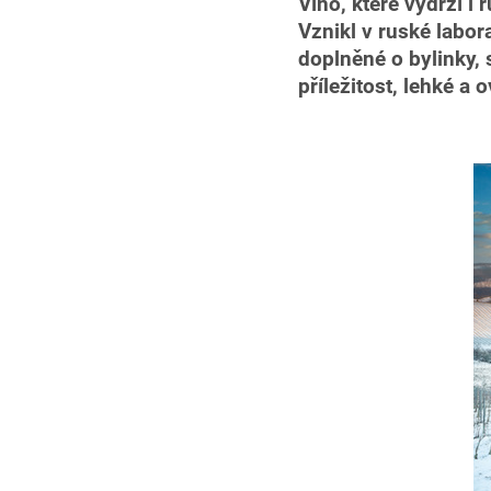
Víno, které vydrží i 
Vznikl v ruské labor
doplněné o bylinky, 
příležitost, lehké a