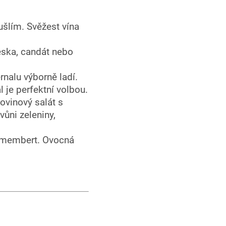
ušlím. Svěžest vína
reska, candát nebo
rnalu výborně ladí.
 je perfektní volbou.
tovinový salát s
vůni zeleniny,
camembert. Ovocná