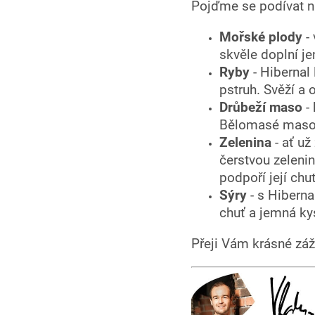
Pojďme se podívat na
Mořské plody
- 
skvěle doplní j
Ryby
- Hibernal 
pstruh. Svěží a
Drůbeží maso
- 
Bělomasé maso j
Zelenina
- ať už
čerstvou zelenin
podpoří její chuť
Sýry
- s Hiberna
chuť a jemná ky
Přeji Vám krásné záž