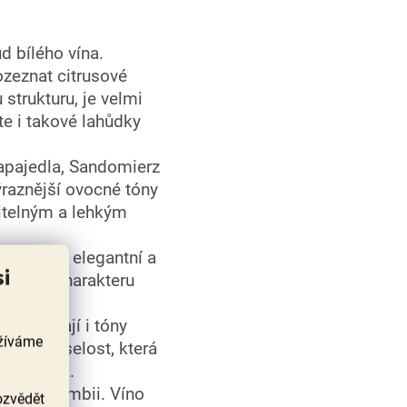
d bílého vína.
ozeznat citrusové
strukturu, je velmi
te i takové lahůdky
Napajedla, Sandomierz
ýraznější ovocné tóny
 pitelným a lehkým
jsou více elegantní a
si
nosti a charakteru
podtrhávají i tóny
užíváme
v má i kyselost, která
nutí vína.
tské Kolumbii. Víno
ozvědět