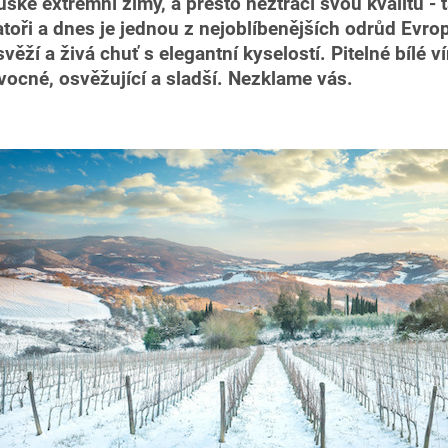
ruské extrémní zimy, a přesto neztrácí svou kvalitu - t
atoři a dnes je jednou z nejoblíbenějších odrůd Evr
svěží a živá chuť s elegantní kyselostí. Pitelné bílé 
 ovocné, osvěžující a sladší. Nezklame vás.