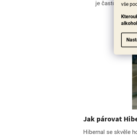
je často výrazně
vše pod
Kterouk
alkoho
Nast
Jak párovat Hibe
Hibernal se skvěle ho