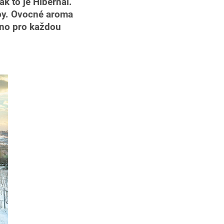
ak to je Hibernal.
opy. Ovocné aroma
víno pro každou