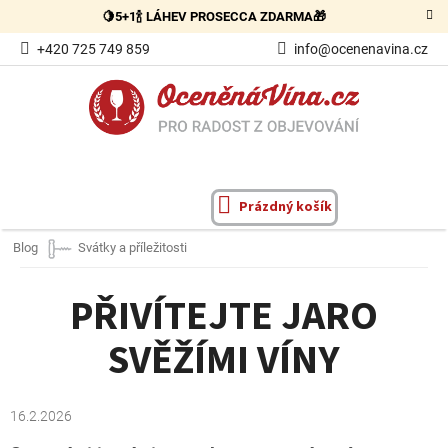
Přejít
🍋5+1🍾 LÁHEV PROSECCA ZDARMA🎁
na
obsah
+420 725 749 859
info@ocenenavina.cz
Prázdný košík
NÁKUPNÍ
KOŠÍK
Blog
Svátky a příležitosti
PŘIVÍTEJTE JARO
SVĚŽÍMI VÍNY
16.2.2026