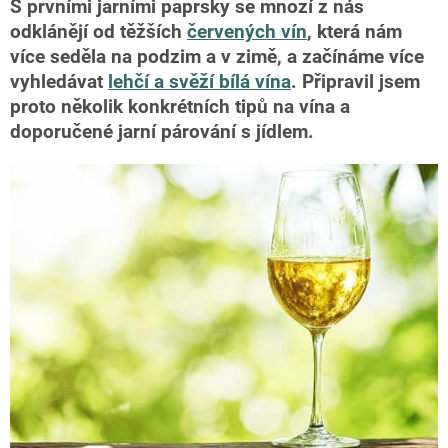
S prvními jarními paprsky se mnozí z nás
odklánějí od těžších
červených vín
, která nám
více seděla na podzim a v zimě, a začínáme více
vyhledávat
lehčí a svěží bílá vína
. Připravil jsem
proto několik konkrétních tipů na vína a
doporučené jarní párování s jídlem.