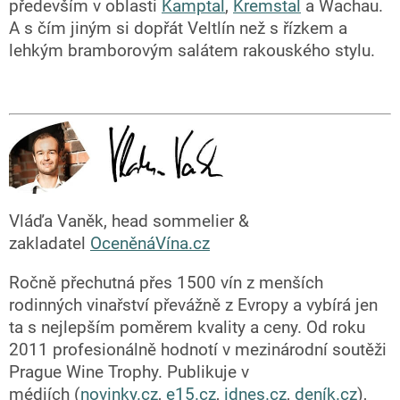
především v oblasti
Kamptal
,
Kremstal
a Wachau.
A s čím jiným si dopřát Veltlín než s řízkem a
lehkým bramborovým salátem rakouského stylu.
Vláďa Vaněk, head sommelier &
zakladatel
OceněnáVína.cz
Ročně přechutná přes 1500 vín z menších
rodinných vinařství převážně z Evropy a vybírá jen
ta s nejlepším poměrem kvality a ceny. Od roku
2011 profesionálně hodnotí v mezinárodní soutěži
Prague Wine Trophy. Publikuje v
médiích (
novinky.cz
,
e15.cz
,
idnes.cz
,
deník.cz
),