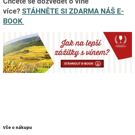
Chcete se dozvědět o víně
více?
STÁHNĚTE SI ZDARMA NÁŠ E-
BOOK
Z
á
p
Vše o nákupu
a