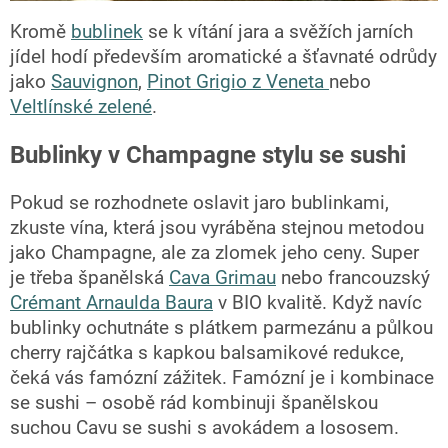
Kromě
bublinek
se k vítání jara a svěžích jarních
jídel hodí především aromatické a šťavnaté odrůdy
jako
Sauvignon
,
Pinot Grigio z Veneta
nebo
Veltlínské zelené
.
Bublinky v Champagne stylu se sushi
Pokud se rozhodnete oslavit jaro bublinkami,
zkuste vína, která jsou vyráběna stejnou metodou
jako Champagne, ale za zlomek jeho ceny. Super
je třeba španělská
Cava Grimau
nebo francouzský
Crémant Arnaulda Baura
v BIO kvalitě.
Když navíc
bublinky ochutnáte s plátkem parmezánu a půlkou
cherry rajčátka s kapkou balsamikové redukce,
čeká vás famózní zážitek. Famózní je i kombinace
se sushi – osobě rád kombinuji španělskou
suchou Cavu se sushi s avokádem a lososem.