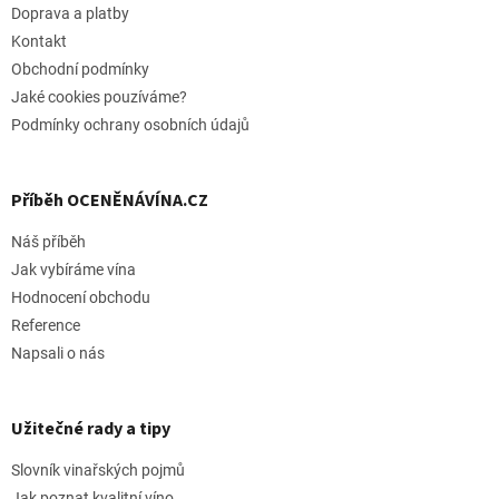
t
Doprava a platby
í
Kontakt
Obchodní podmínky
Jaké cookies pouzíváme?
Podmínky ochrany osobních údajů
Příběh OCENĚNÁVÍNA.CZ
Náš příběh
Jak vybíráme vína
Hodnocení obchodu
Reference
Napsali o nás
Užitečné rady a tipy
Slovník vinařských pojmů
Jak poznat kvalitní víno