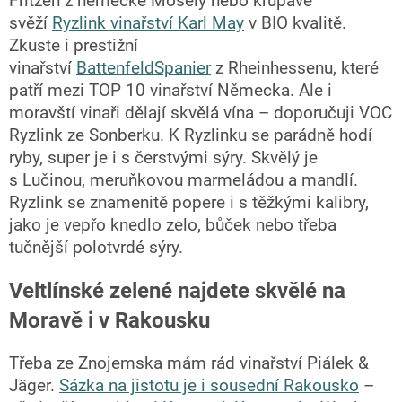
Fritzen z německé Mosely nebo křupavě
svěží
Ryzlink vinařství Karl May
v BIO kvalitě.
Zkuste i prestižní
vinařství
BattenfeldSpanier
z Rheinhessenu, které
patří mezi TOP 10 vinařství Německa. Ale i
moravští vinaři dělají skvělá vína – doporučuji VOC
Ryzlink ze Sonberku. K Ryzlinku se parádně hodí
ryby, super je i s čerstvými sýry. Skvělý je
s Lučinou, meruňkovou marmeládou a mandlí.
Ryzlink se znamenitě popere i s těžkými kalibry,
jako je vepřo knedlo zelo, bůček nebo třeba
tučnější polotvrdé sýry.
Veltlínské zelené najdete skvělé na
Moravě i v Rakousku
Třeba ze Znojemska mám rád vinařství Piálek &
Jäger.
Sázka na jistotu je i sousední Rakousko
–