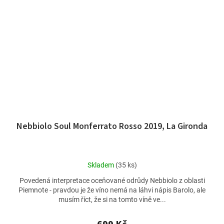
Nebbiolo Soul Monferrato Rosso 2019, La Gironda
Průměrné
Skladem
(35 ks)
hodnocení
Povedená interpretace oceňované odrůdy Nebbiolo z oblasti
produktu
Piemnote - pravdou je že víno nemá na láhvi nápis Barolo, ale
je
musím říct, že si na tomto víně ve...
5,0
z
5