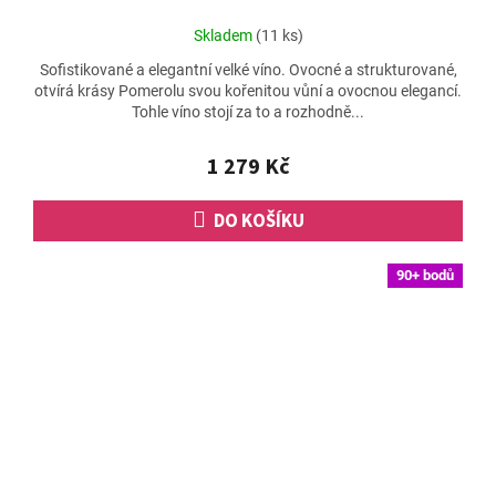
Průměrné
Skladem
(11 ks)
hodnocení
Sofistikované a elegantní velké víno. Ovocné a strukturované,
produktu
otvírá krásy Pomerolu svou kořenitou vůní a ovocnou elegancí.
je
Tohle víno stojí za to a rozhodně...
5,0
z
5
1 279 Kč
hvězdiček.
DO KOŠÍKU
90+ bodů