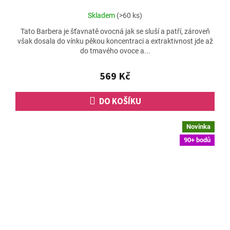
Průměrné
Skladem
(>60 ks)
hodnocení
Tato Barbera je šťavnatě ovocná jak se sluší a patří, zároveň
produktu
však dosala do vínku pěkou koncentraci a extraktivnost jde až
je
do tmavého ovoce a...
4,0
z
5
569 Kč
hvězdiček.
DO KOŠÍKU
Novinka
90+ bodů