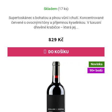
Skladem
(17 ks)
Supertoskánec s bohatou a plnou vůní i chutí. Koncentrované
červené s ovocnými tóny a příjemnou kyselinkou. V luxusní
dřevěné krabičce – která jej...
829 Kč
DO KOŠÍKU
Novinka
90+ bodů