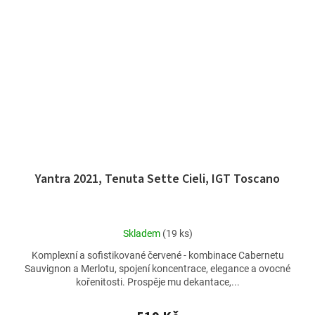
Yantra 2021, Tenuta Sette Cieli, IGT Toscano
Průměrné
Skladem
(19 ks)
hodnocení
Komplexní a sofistikované červené - kombinace Cabernetu
produktu
Sauvignon a Merlotu, spojení koncentrace, elegance a ovocné
je
kořenitosti. Prospěje mu dekantace,...
5,0
z
5