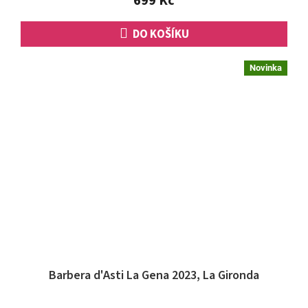
699 Kč
hvězdiček.
DO KOŠÍKU
Novinka
Barbera d'Asti La Gena 2023, La Gironda