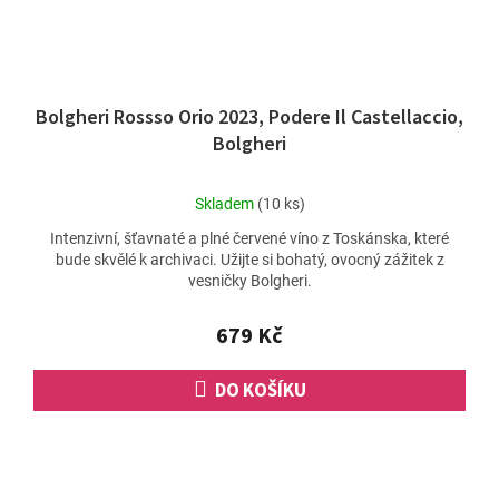
Bolgheri Rossso Orio 2023, Podere Il Castellaccio,
Bolgheri
Průměrné
Skladem
(10 ks)
hodnocení
Intenzivní, šťavnaté a plné červené víno z Toskánska, které
produktu
bude skvělé k archivaci. Užijte si bohatý, ovocný zážitek z
je
vesničky Bolgheri.
5,0
z
5
679 Kč
hvězdiček.
DO KOŠÍKU