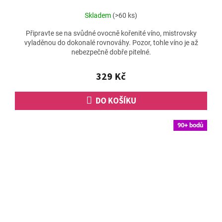
Skladem
(>60 ks)
Připravte se na svůdné ovocně kořenité víno, mistrovsky
vyladěnou do dokonalé rovnováhy. Pozor, tohle víno je až
nebezpečně dobře pitelné.
329 Kč
DO KOŠÍKU
90+ bodů