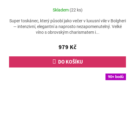
Skladem
(22 ks)
Super toskánec, který působí jako večer v luxusní vile v Bolgheri
— intenzivní, elegantní a naprosto nezapomenutelný. Velké
víno s obrovským charismatem i...
979 Kč
DO KOŠÍKU
90+ bodů