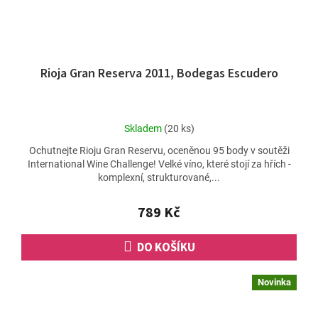
Rioja Gran Reserva 2011, Bodegas Escudero
Průměrné
Skladem
(20 ks)
hodnocení
Ochutnejte Rioju Gran Reservu, oceněnou 95 body v soutěži
produktu
International Wine Challenge! Velké víno, které stojí za hřích -
je
komplexní, strukturované,...
5,0
z
5
789 Kč
hvězdiček.
DO KOŠÍKU
Novinka