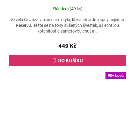
Skladem
(49 ks)
Skvělá Crianza v tradičním stylu, která strčí do kapsy nejednu
Reservu. Těšte se na tóny sušených švestek, ušlechtilou
kořenitost a sametovou chuť a...
449 Kč
DO KOŠÍKU
90+ bodů