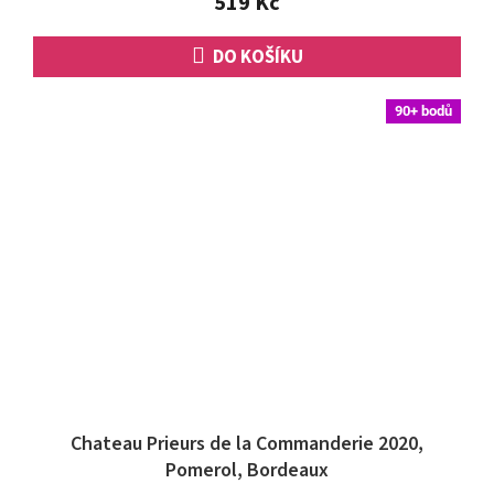
519 Kč
hvězdiček.
DO KOŠÍKU
90+ bodů
Chateau Prieurs de la Commanderie 2020,
Pomerol, Bordeaux