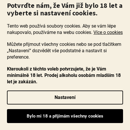
Potvrďte nám, že Vám již bylo 18 let a
vyberte si nastavení cookies.
DETAIL
Tento web používá soubory cookies. Aby se vám lépe
90+ bodů
nakupovalo, používáme na webu cookies.
Více o cookies
Můžete přijmout všechny cookies nebo se pod tlačítkem
„Nastavení“ dozvědět vše podstatné a nastavit si
preference.
Kteroukoli z těchto voleb potvrzujete, že je Vám
minimálně 18 let. Prodej alkoholu osobám mladším 18
let je zakázán.
Nastavení
Nero d´Avola Riserva Cutaja 2019, Caruso & Minini,
DOC Sicilia