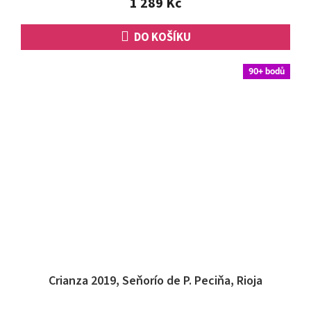
1 289 Kč
DO KOŠÍKU
90+ bodů
Crianza 2019, Seňorío de P. Peciňa, Rioja