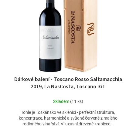
u
i
k
s
t
p
ů
r
o
d
u
k
t
ů
Dárkové balení - Toscano Rosso Saltamacchia
2019, La NasCosta, Toscano IGT
Skladem
(11 ks)
Tohle je Toskánsko ve sklenici - perfektní struktura,
koncentrace, harmonické a svůdné červené z malého
rodinného vinařství. V luxusní dřevěné krabičce...