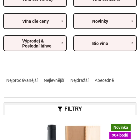
Vína dle ceny
Novinky
Výprodej &
Bio víno
Poslední láhve
Ř
a
Nejprodávanější
Nejlevnější
Nejdražší
Abecedně
z
e
n
í
p
r
V
o
Novinka
ý
d
90+ bodů
p