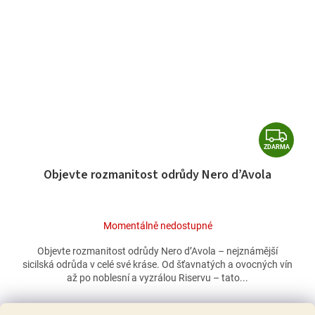
Z
ZDARMA
D
Objevte rozmanitost odrůdy Nero d’Avola
A
R
M
Momentálně nedostupné
A
Objevte rozmanitost odrůdy Nero d’Avola – nejznámější
sicilská odrůda v celé své kráse. Od šťavnatých a ovocných vín
až po noblesní a vyzrálou Riservu – tato...
2 284 Kč