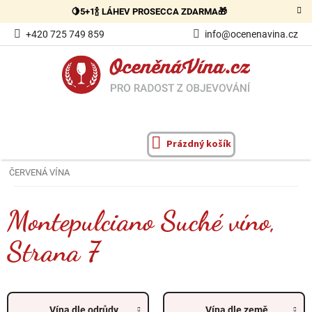
Přejít
🍋5+1🍾 LÁHEV PROSECCA ZDARMA🎁
na
obsah
+420 725 749 859
info@ocenenavina.cz
Prázdný košík
NÁKUPNÍ
KOŠÍK
ČERVENÁ VÍNA
Montepulciano Suché víno
,
Strana 7
Vína dle odrůdy
Vína dle země