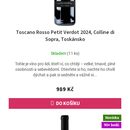
Toscano Rosso Petit Verdot 2024, Colline di
Sopra, Toskánsko
Skladem
(11 ks)
Tohle je víno pro lidi, kteří ví, co chtějí – velké, tmavé, plné
osobnosti a sebevědomí. Otevřete si ho, nechte ho chvíli
dýchat a pak si sedněte a vážně si...
989 Kč
DO KOŠÍKU
Novinka
90+ bodů