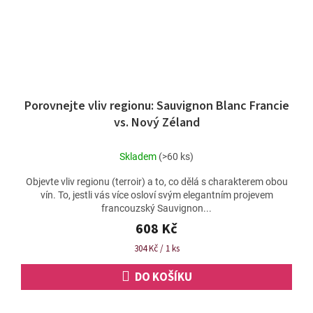
Porovnejte vliv regionu: Sauvignon Blanc Francie
vs. Nový Zéland
Skladem
(>60 ks)
Objevte vliv regionu (terroir) a to, co dělá s charakterem obou
vín. To, jestli vás více osloví svým elegantním projevem
francouzský Sauvignon...
608 Kč
Měrná
304 Kč / 1 ks
cena:
DO KOŠÍKU