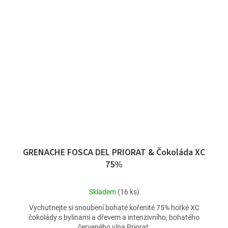
GRENACHE FOSCA DEL PRIORAT & Čokoláda XC
75%
Průměrné
Skladem
(16 ks)
hodnocení
Vychutnejte si snoubení bohaté kořenité 75% hořké XC
produktu
čokolády s bylinami a dřevem a intenzivního, bohatého
je
červeného vína Priorat.