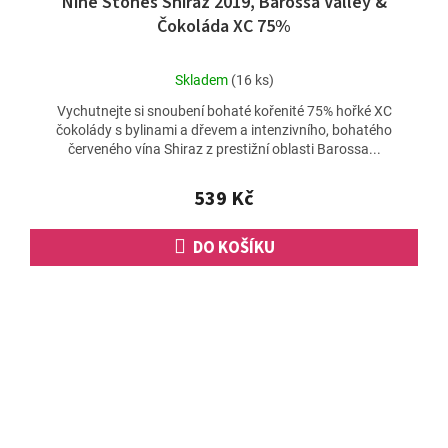
Nine Stones Shiraz 2019, Barossa Valley &
Čokoláda XC 75%
Průměrné
Skladem
(16 ks)
hodnocení
Vychutnejte si snoubení bohaté kořenité 75% hořké XC
produktu
čokolády s bylinami a dřevem a intenzivního, bohatého
je
červeného vína Shiraz z prestižní oblasti Barossa...
5,0
z
5
539 Kč
hvězdiček.
DO KOŠÍKU