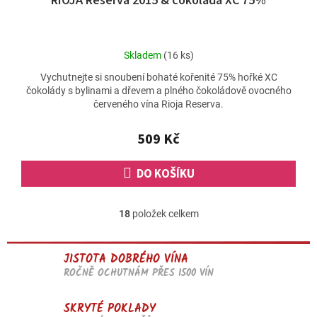
RIOJA Reserva 2015 & čokoláda XC 75%
Průměrné
Skladem
(16 ks)
hodnocení
Vychutnejte si snoubení bohaté kořenité 75% hořké XC
produktu
čokolády s bylinami a dřevem a plného čokoládově ovocného
je
červeného vína Rioja Reserva.
5,0
z
5
509 Kč
hvězdiček.
DO KOŠÍKU
18
položek celkem
O
v
l
JISTOTA DOBRÉHO VÍNA
á
d
ROČNĚ OCHUTNÁM PŘES 1500 VÍN
a
c
SKRYTÉ POKLADY
í