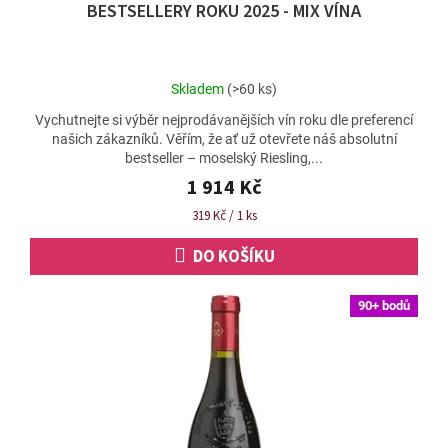
BESTSELLERY ROKU 2025 - MIX VÍNA
A
R
M
Průměrné
Skladem
(>60 ks)
A
hodnocení
Vychutnejte si výběr nejprodávanějších vín roku dle preferencí
produktu
našich zákazníků. Věřím, že ať už otevřete náš absolutní
je
bestseller – moselský Riesling,...
4,9
z
1 914 Kč
5
Měrná
319 Kč / 1 ks
hvězdiček.
cena:
DO KOŠÍKU
90+ bodů