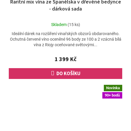
Raritní mix vína ze Španělska v dřevěné bedýnce
- dárková sada
Průměrné
Skladem
(15 ks)
hodnocení
Ideální dárek na rozšíření vinařských obzorů obdarovaného.
produktu
Ochutná červené víno oceněné 96 body ze 100 a 2 vzácná bílá
je
vína z Riojy oceňované světovými...
5,0
z
5
1 399 Kč
hvězdiček.
DO KOŠÍKU
Novinka
90+ bodů