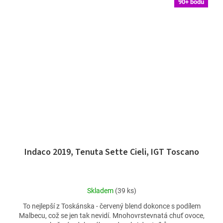
90+ bodů
Indaco 2019, Tenuta Sette Cieli, IGT Toscano
Průměrné
Skladem
(39 ks)
hodnocení
To nejlepší z Toskánska - červený blend dokonce s podílem
produktu
Malbecu, což se jen tak nevidí. Mnohovrstevnatá chuť ovoce,
je