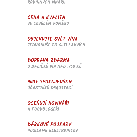
RODINNÝCH VINAŘŮ
p
r
v
CENA A KVALITA
k
VE SKVĚLÉM POMĚRU
y
v
OBJEVUJTE SVĚT VÍNA
ý
p
JEDNODUŠE PO 6-TI LAHVÍCH
i
s
DOPRAVA ZDARMA
u
U BALÍČKŮ VÍN NAD 1750 KČ
900+ SPOKOJENÝCH
ÚČASTNÍKŮ DEGUSTACÍ
OCEŇUJÍ NOVINÁŘI
A FOODBLOGEŘI
DÁRKOVÉ POUKAZY
POSÍLÁME ELEKTRONICKY