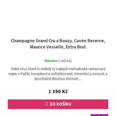
Champagne Grand Cru a Bouzy, Cuvée Reserve,
Maurice Vesselle, Extra Brut
Průměrné
Skladem
(>60 ks)
hodnocení
Velké víno, které si oblíbily ty nejlepší michelinské restaurace
produktu
nejen v Paříži, komplexní a sofistikované, minerální a ovocné, s
je
epochálně dlouhou dochutí,...
5,0
z
5
1 390 Kč
hvězdiček.
DO KOŠÍKU