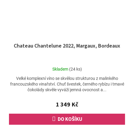
Chateau Chantelune 2022, Margaux, Bordeaux
Průměrné
Skladem
(24 ks)
hodnocení
Velké komplexní víno se skvělou strukturou z malinkého
produktu
francouzského vinařství. Chuť švestek, černého rybízu i tmavé
je
čokolády skvěle vyváží jemná ovocnost a...
5,0
z
5
1 349 Kč
hvězdiček.
DO KOŠÍKU