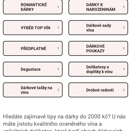
ROMANTICKÉ
DÁRKY K
DÁRKY
NAROZENINÁM
Dárkové sady
VÝBĚR TOP VÍN
vína
DÁRKOVÉ
PŘEDPLATNÉ
POUKAZY
Delikatesy a
Degustace
doplňky k vínu
Dárkové tašky na
Drobné radosti
víno
Hledáte zajímavé tipy na dárky do 2000 kč? U nás
máte jistotu kvalitního oceněného vína a