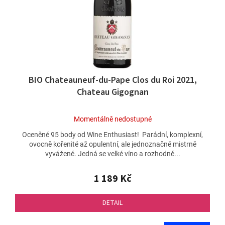
BIO Chateauneuf-du-Pape Clos du Roi 2021,
Chateau Gigognan
Průměrné
Momentálně nedostupné
hodnocení
Oceněné 95 body od Wine Enthusiast! Parádní, komplexní,
produktu
ovocně kořenité až opulentní, ale jednoznačně mistrně
je
vyvážené. Jedná se velké víno a rozhodně...
5,0
z
5
1 189 Kč
hvězdiček.
DETAIL