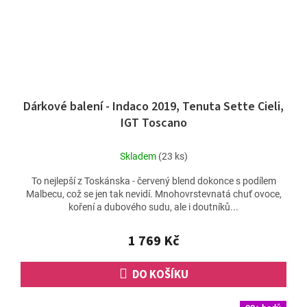
Dárkové balení - Indaco 2019, Tenuta Sette Cieli,
IGT Toscano
Skladem
(23 ks)
To nejlepší z Toskánska - červený blend dokonce s podílem
Malbecu, což se jen tak nevidí. Mnohovrstevnatá chuť ovoce,
koření a dubového sudu, ale i doutníků...
1 769 Kč
DO KOŠÍKU