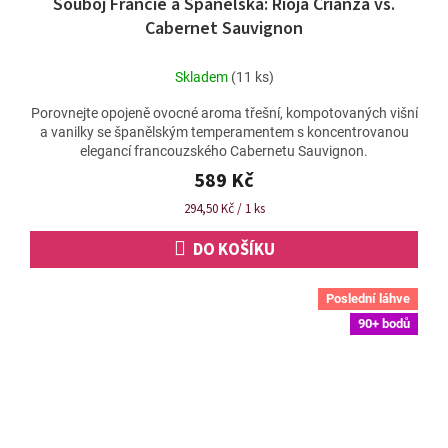
Souboj Francie a Španělska: Rioja Crianza vs.
Cabernet Sauvignon
Skladem
(11 ks)
Porovnejte opojeně ovocné aroma třešní, kompotovaných višní
a vanilky se španělským temperamentem s koncentrovanou
elegancí francouzského Cabernetu Sauvignon.
589 Kč
Měrná
294,50 Kč / 1 ks
cena:
DO KOŠÍKU
Poslední láhve
90+ bodů