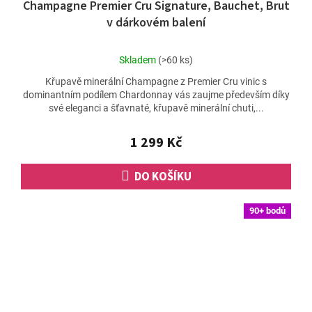
Champagne Premier Cru Signature, Bauchet, Brut
v dárkovém balení
Průměrné
Skladem
(>60 ks)
hodnocení
Křupavě minerální Champagne z Premier Cru vinic s
produktu
dominantním podílem Chardonnay vás zaujme především díky
je
své eleganci a šťavnaté, křupavě minerální chuti,...
4,6
z
5
1 299 Kč
hvězdiček.
DO KOŠÍKU
90+ bodů