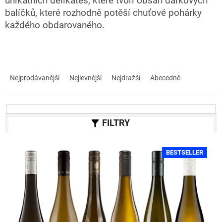
unikátních delikates, které tvoří obsah dárkových
balíčků, které rozhodně potěší chuťové pohárky
každého obdarovaného.
Ř
a
Nejprodávanější
Nejlevnější
Nejdražší
Abecedně
z
e
n
í
p
r
V
o
BESTSELLER
ý
d
p
u
i
k
s
t
p
ů
r