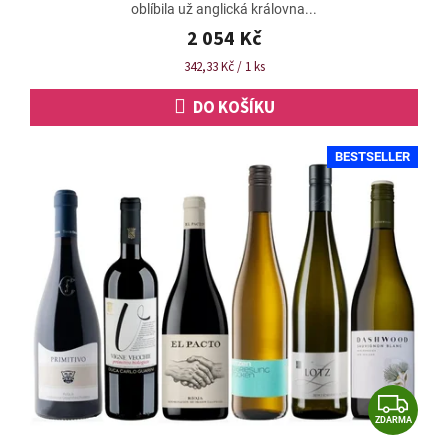
oblíbila už anglická královna...
5,0
z
2 054 Kč
5
Měrná
342,33 Kč / 1 ks
hvězdiček.
cena:
DO KOŠÍKU
BESTSELLER
Z
ZDARMA
D