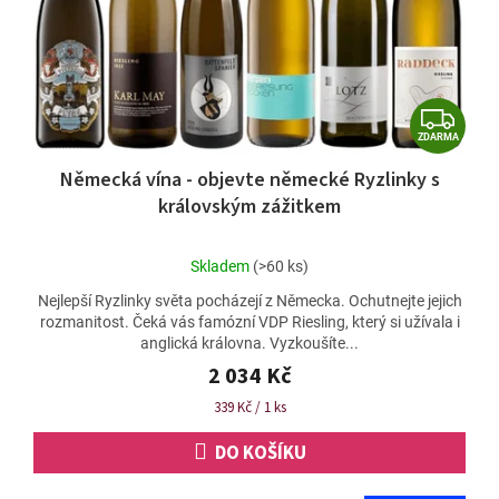
o
d
u
k
t
Z
ů
ZDARMA
D
Německá vína - objevte německé Ryzlinky s
A
královským zážitkem
R
M
Průměrné
Skladem
(>60 ks)
A
hodnocení
Nejlepší Ryzlinky světa pocházejí z Německa. Ochutnejte jejich
produktu
rozmanitost. Čeká vás famózní VDP Riesling, který si užívala i
je
anglická královna. Vyzkoušíte...
5,0
z
2 034 Kč
5
Měrná
339 Kč / 1 ks
hvězdiček.
cena:
DO KOŠÍKU