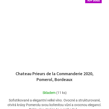
90+ bodů
Chateau Prieurs de la Commanderie 2020,
Pomerol, Bordeaux
Průměrné
Skladem
(11 ks)
hodnocení
Sofistikované a elegantní velké víno. Ovocné a strukturované,
produktu
otvírá krásy Pomerolu svou kořenitou vůní a ovocnou elegancí.
je