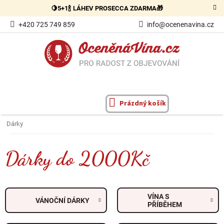
Přejít
🍋5+1🍾 LÁHEV PROSECCA ZDARMA🎁
na
obsah
+420 725 749 859
info@ocenenavina.cz
Prázdný košík
NÁKUPNÍ
KOŠÍK
Dárky
Dárky do 2000Kč
VÍNA S
VÁNOČNÍ DÁRKY
PŘÍBĚHEM