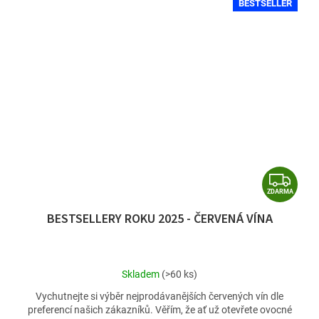
BESTSELLER
Z
ZDARMA
D
BESTSELLERY ROKU 2025 - ČERVENÁ VÍNA
A
R
M
Průměrné
Skladem
(>60 ks)
A
hodnocení
Vychutnejte si výběr nejprodávanějších červených vín dle
produktu
preferencí našich zákazníků. Věřím, že ať už otevřete ovocné
je