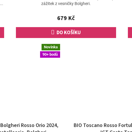
je
..
zážitek z vesničky Bolgheri.
5,0
z
679 Kč
5
hvězdiček.
DO KOŠÍKU
Novinka
90+ bodů
 Bolgheri Rosso Orio 2024,
BIO Toscano Rosso Fortull