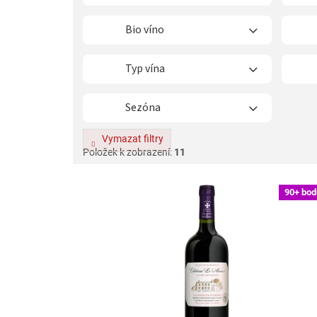
t
ů
Bio víno
Typ vína
Sezóna
Vymazat filtry
Položek k zobrazení:
11
V
90+ bod
ý
p
i
s
p
r
o
d