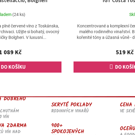
astellaccio, Bolgheri
IGT Costa To
kladem
(24 ks)
Sk
Průměrné
hodnocení
 a plné červené víno z Toskánska,
Koncentrované a komplexní čer
produktu
rchivaci. Užijte si bohatý, ovocný
malého rodinného vinařství. Bi
je
ičky Bolgheri. V luxusní...
kořenité tóny a úžasná vůně -
5,0
z
1 089 Kč
519 Kč
5
hvězdiček.
DO KOŠÍKU
DO KOŠÍ
O
v
l
A DOBRÉHO
á
SKRYTÉ POKLADY
CENA 
d
RODINNÝCH VINAŘŮ
VE SKV
OCHUTNÁM
a
0 VÍN
c
í
900+
VA ZDARMA
OCEŇU
p
SPOKOJENÝCH
KŮ VÍN NAD
A FOOD