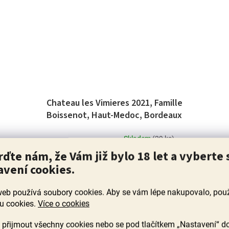
Chateau les Vimieres 2021, Famille
Boissenot, Haut-Medoc, Bordeaux
Skladem
(29 ks)
Průměrné
rďte nám, že Vám již bylo 18 let a vyberte 
hodnocení
“,
Doslova Haut Medoc na steroidech, ovocně kořenité a
T
avení cookies.
produktu
a
vyvážené Bordeaux s tóny černého rybízu, ostružin a
je
švestek. Tohle je exkluzivní a speciální láhev,...
5,0
web používá soubory cookies. Aby se vám lépe nakupovalo, po
z
699 Kč
u cookies.
Více o cookies
5
hvězdiček.
přijmout všechny cookies nebo se pod tlačítkem „Nastavení“ d
DO KOŠÍKU