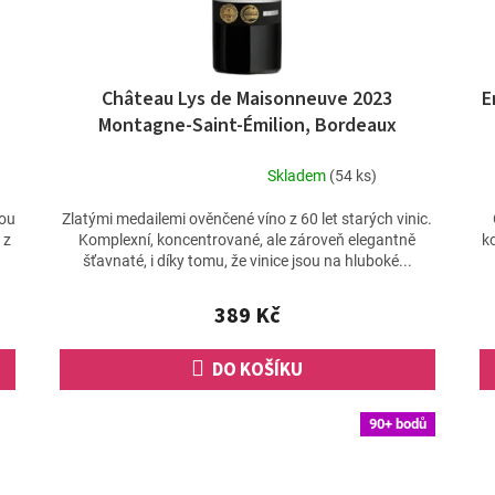
Château Lys de Maisonneuve 2023
E
Montagne-Saint-Émilion, Bordeaux
Skladem
(54 ks)
Průměrné
hodnocení
nou
Zlatými medailemi ověnčené víno z 60 let starých vinic.
produktu
 z
Komplexní, koncentrované, ale zároveň elegantně
k
je
šťavnaté, i díky tomu, že vinice jsou na hluboké...
5,0
z
389 Kč
5
hvězdiček.
DO KOŠÍKU
90+ bodů