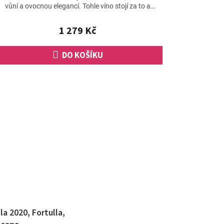
je
vůní a ovocnou elegancí. Tohle víno stojí za to a
5,0
rozhodně...
z
1 279 Kč
5
hvězdiček.
DO KOŠÍKU
a 2020, Fortulla,