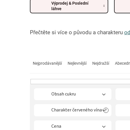
Výprodej & Poslední
láhve
Přečtěte si více o původu a charakteru
od
Ř
a
Nejprodávanější
Nejlevnější
Nejdražší
Abeced
z
e
n
í
p
Obsah cukru
r
o
Charakter červeného vína
?
d
u
k
Cena