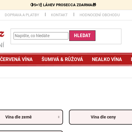
🍋5+1🍾 LÁHEV PROSECCA ZDARMA🎁
DOPRAVA A PLATBY
KONTAKT
HODNOCENÍ OBCHODU
HLEDAT
ČERVENÁ VÍNA
ŠUMIVÁ & RŮŽOVÁ
NEALKO VÍNA
Vína dle země
Vína dle ceny