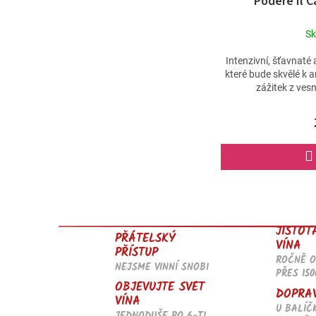
Podere Il C
S
Intenzivní, šťavnaté
které bude skvělé k a
zážitek z vesn
JISTOT
PŘÁTELSKÝ
VÍNA
PŘÍSTUP
ROČNĚ 
NEJSME VINNÍ SNOBI
PŘES 150
OBJEVUJTE SVĚT
DOPRA
VÍNA
U BALÍČ