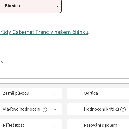
Bio víno
růdy Cabernet Franc v našem článku
.
ně
Země původu
Odrůda
Vláďovo hodnocení
Hodnocení kritiků
?
?
Příležitost
Párování s jídlem