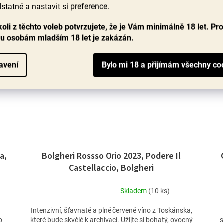
statné a nastavit si preference.
a
90+ bodů
oli z těchto voleb potvrzujete, že je Vám minimálně 18 let. Pr
ů
lu osobám mladším 18 let je zakázán.
avení
a,
Bolgheri Rossso Orio 2023, Podere Il
Castellaccio, Bolgheri
Skladem
(10 ks)
Průměrné
hodnocení
Intenzivní, šťavnaté a plné červené víno z Toskánska,
produktu
o
které bude skvělé k archivaci. Užijte si bohatý, ovocný
s