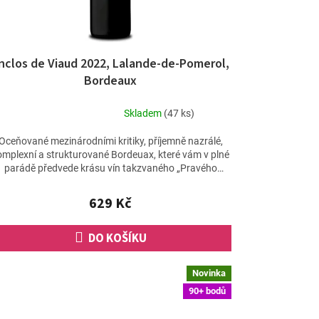
nclos de Viaud 2022, Lalande-de-Pomerol,
Bordeaux
Skladem
(47 ks)
Průměrné
hodnocení
Oceňované mezinárodními kritiky, příjemně nazrálé,
produktu
omplexní a strukturované Bordeuax, které vám v plné
je
parádě předvede krásu vín takzvaného „Pravého
5,0
břehu“...
z
629 Kč
5
hvězdiček.
DO KOŠÍKU
Novinka
90+ bodů