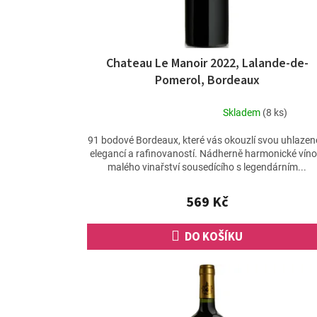
u
k
t
ů
Chateau Le Manoir 2022, Lalande-de-
Pomerol, Bordeaux
Skladem
(8 ks)
Průměrné
hodnocení
91 bodové Bordeaux, které vás okouzlí svou uhlaze
produktu
elegancí a rafinovaností. Nádherně harmonické víno
je
malého vinařství sousedícího s legendárním...
5,0
z
569 Kč
5
hvězdiček.
DO KOŠÍKU