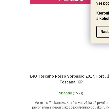
vše pod
Novink
Kterouk
90+ bod
alkoho
Nast
BIO Toscano Rosso Sorpasso 2017, Fortull
Toscana IGP
Skladem
(15 ks)
Velké bio Toskánsko, které si vás získá už prvním
přivoněním a nepustí až do posledního doušku. Vín