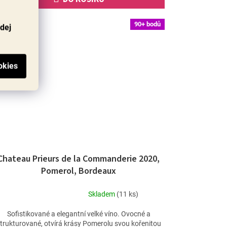
90+ bodů
odej
Chateau Prieurs de la Commanderie 2020,
Pomerol, Bordeaux
Skladem
(11 ks)
Průměrné
hodnocení
Sofistikované a elegantní velké víno. Ovocné a
produktu
trukturované, otvírá krásy Pomerolu svou kořenitou