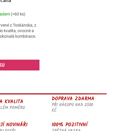
scana
ladem
(>60 ks)
vené z Toskánska, z
o kvalita, ovocné a
 dokonalá kombinace.
KU
DOPRAVA ZDARMA
A KVALITA
PŘI NÁKUPU NAD 2500
ĚLÉM POMĚRU
KČ
JÍ NOVINÁŘI
100% POZITIVNÍ
BLOGEŘI
ZPĚTNÁ VAZBA