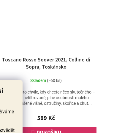
Toscano Rosso Soover 2021, Colline di
Sopra, Toskánsko
Skladem
(>60 ks)
si
ohle je víno pro chvíle, kdy chcete něco skutečného –
nabušené, nefiltrované, plné osobnosti malého
vinařství. Sušené višně, ostružiny, skořice a chuť...
užíváme
599 Kč
ozvědět
DO KOŠÍKU