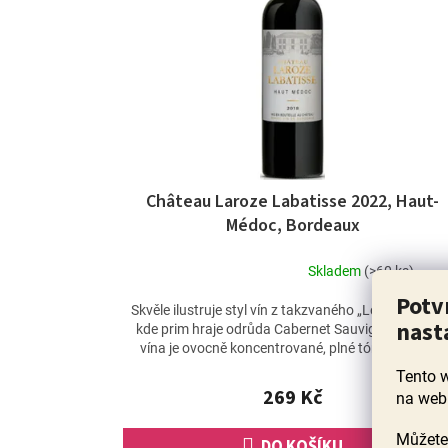
Château Laroze Labatisse 2022, Haut-
Médoc, Bordeaux
Skladem
(>60 ks)
Průměrné
Potv
hodnocení
Skvěle ilustruje styl vín z takzvaného „Levého břehu
nast
produktu
kde prim hraje odrůda Cabernet Sauvignon. Arom
je
vína je ovocně koncentrované, plné tónů tmavého
5,0
ovoce,...
Tento 
z
269 Kč
na web
5
hvězdiček.
Můžete 
DO KOŠÍKU