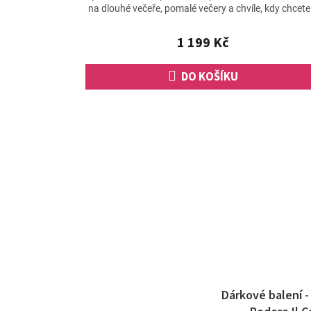
na dlouhé večeře, pomalé večery a chvíle, kdy chcete.
1 199 Kč
DO KOŠÍKU
Dárkové balení -