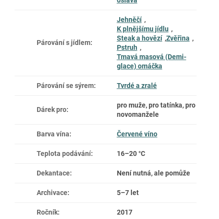
Jehněčí
,
K plnějšímu jídlu
,
Steak a hovězí
,
Zvěřina
,
Párování s jídlem
:
Pstruh
,
Tmavá masová (Demi-
glace) omáčka
Párování se sýrem
:
Tvrdé a zralé
pro muže, pro tatínka, pro
Dárek pro
:
novomanžele
Barva vína
:
Červené víno
Teplota podávání
:
16–20 °C
Dekantace
:
Není nutná, ale pomůže
Archivace
:
5–7 let
Ročník
:
2017