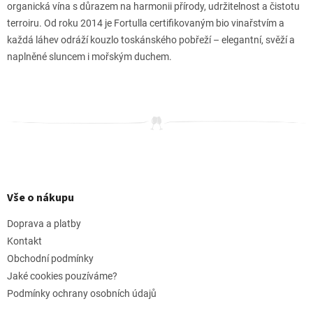
organická vína s důrazem na harmonii přírody, udržitelnost a čistotu
terroiru. Od roku 2014 je Fortulla certifikovaným bio vinařstvím a
každá láhev odráží kouzlo toskánského pobřeží – elegantní, svěží a
naplněné sluncem i mořským duchem.
Z
á
p
Vše o nákupu
a
t
Doprava a platby
í
Kontakt
Obchodní podmínky
Jaké cookies pouzíváme?
Podmínky ochrany osobních údajů