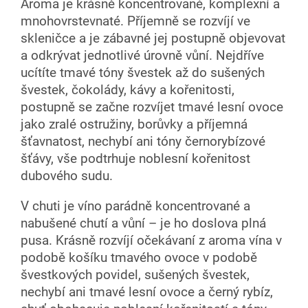
Aroma je krásně koncentrované, komplexní a
mnohovrstevnaté. Příjemně se rozvíjí ve
skleničce a je zábavné jej postupně objevovat
a odkrývat jednotlivé úrovně vůní. Nejdříve
ucítíte tmavé tóny švestek až do sušených
švestek, čokolády, kávy a kořenitosti,
postupně se začne rozvíjet tmavé lesní ovoce
jako zralé ostružiny, borůvky a příjemná
šťavnatost, nechybí ani tóny černorybízové
šťávy, vše podtrhuje noblesní kořenitost
dubového sudu.
V chuti je víno parádně koncentrované a
nabušené chutí a vůní – je ho doslova plná
pusa. Krásně rozvíjí očekávaní z aroma vína v
podobě košíku tmavého ovoce v podobě
švestkových povidel, sušených švestek,
nechybí ani tmavé lesní ovoce a černý rybíz,