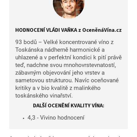
HODNOCENÍ VLÁDI VAŇKA z OceněnáVína.cz
93 bodů – Velké koncentrované víno z
Toskánska nádherně harmonické a
uhlazené a v perfektní kondici k pití právě
teď, nadchne svou mnohovrstevnatostí,
zábavným objevování jeho vrstev a
sametovou strukturou. Navíc oceňované
kritiky a v bio kvalitě z malinkého
toskánského vinařství.
DALŠÍ OCENĚNÍ KVALITY VÍNA:
4,3 - Vivino hodnocení