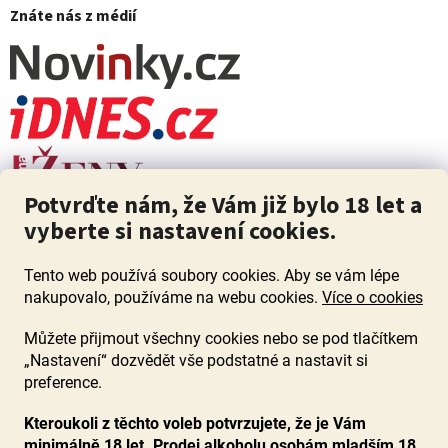
Znáte nás z médií
Potvrďte nám, že Vám již bylo 18 let a
vyberte si nastavení cookies.
Tento web používá soubory cookies. Aby se vám lépe
nakupovalo, používáme na webu cookies.
Více o cookies
Můžete přijmout všechny cookies nebo se pod tlačítkem
„Nastavení“ dozvědět vše podstatné a nastavit si
ZÁKAZ PRODEJE ALKOHOLU OSOBÁM MLADŠÍM 18 LET. Pijte s
mírou i když pijete s Mírou.
preference.
Kteroukoli z těchto voleb potvrzujete, že je Vám
minimálně 18 let. Prodej alkoholu osobám mladším 18