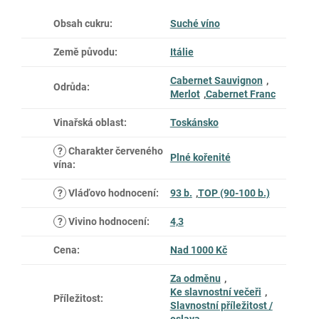
Obsah cukru
:
Suché víno
Země původu
:
Itálie
Cabernet Sauvignon
,
Odrůda
:
Merlot
,
Cabernet Franc
Vinařská oblast
:
Toskánsko
?
Charakter červeného
Plné kořenité
vína
:
?
Vláďovo hodnocení
:
93 b.
,
TOP (90-100 b.)
?
Vivino hodnocení
:
4,3
Cena
:
Nad 1000 Kč
Za odměnu
,
Ke slavnostní večeři
,
Příležitost
:
Slavnostní příležitost /
oslava