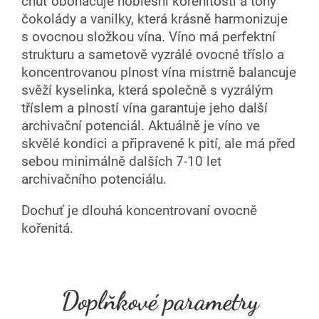
chuť obohacuje noblesní kořenitostí a tóny
čokolády a vanilky, která krásně harmonizuje
s ovocnou složkou vína. Víno má perfektní
strukturu a sametově vyzrálé ovocné tříslo a
koncentrovanou plnost vína mistrně balancuje
svěží kyselinka, která společně s vyzrálým
tříslem a plností vína garantuje jeho další
archivační potenciál. Aktuálně je víno ve
skvělé kondici a připravené k pití, ale má před
sebou minimálně dalších 7-10 let
archivačního potenciálu.
Dochuť je dlouhá koncentrovaní ovocně
kořenitá.
Doplňkové parametry