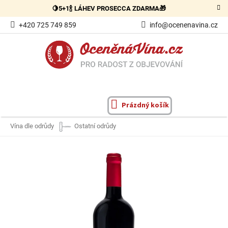
Přejít
🍋5+1🍾 LÁHEV PROSECCA ZDARMA🎁
na
obsah
+420 725 749 859
info@ocenenavina.cz
Prázdný košík
NÁKUPNÍ
KOŠÍK
Vína dle odrůdy
Ostatní odrůdy