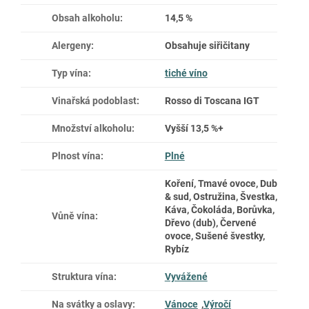
Obsah alkoholu
:
14,5 %
Alergeny
:
Obsahuje siřičitany
Typ vína
:
tiché víno
Vinařská podoblast
:
Rosso di Toscana IGT
Množství alkoholu
:
Vyšší 13,5 %+
Plnost vína
:
Plné
Koření, Tmavé ovoce, Dub
& sud, Ostružina, Švestka,
Káva, Čokoláda, Borůvka,
Vůně vína
:
Dřevo (dub), Červené
ovoce, Sušené švestky,
Rybíz
Struktura vína
:
Vyvážené
Na svátky a oslavy
:
Vánoce
,
Výročí