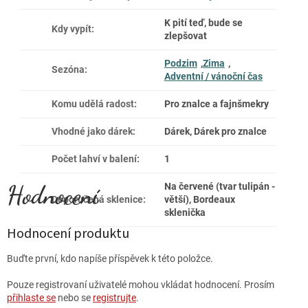
K pití teď, bude se
Kdy vypít
:
zlepšovat
Podzim
,
Zima
,
Sezóna
:
Adventní / vánoční čas
Komu udělá radost
:
Pro znalce a fajnšmekry
Vhodné jako dárek
:
Dárek, Dárek pro znalce
Počet lahví v balení
:
1
Na červené (tvar tulipán -
Doporučená sklenice
:
větší), Bordeaux
sklenička
Hodnocení produktu
Buďte první, kdo napíše příspěvek k této položce.
Pouze registrovaní uživatelé mohou vkládat hodnocení. Prosím
přihlaste se
nebo se
registrujte
.