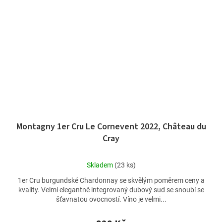
Montagny 1er Cru Le Cornevent 2022, Château du
Cray
Průměrné
Skladem
(23 ks)
hodnocení
1er Cru burgundské Chardonnay se skvělým poměrem ceny a
produktu
kvality. Velmi elegantně integrovaný dubový sud se snoubí se
je
šťavnatou ovocností. Víno je velmi...
5,0
z
5