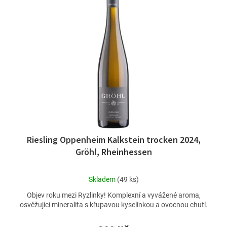
Riesling Oppenheim Kalkstein trocken 2024,
Gröhl, Rheinhessen
Průměrné
Skladem
(49 ks)
hodnocení
Objev roku mezi Ryzlinky! Komplexní a vyvážené aroma,
produktu
osvěžující mineralita s křupavou kyselinkou a ovocnou chutí.
je
5,0
z