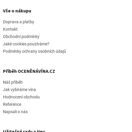
á
p
Vše o nákupu
a
t
Doprava a platby
í
Kontakt
Obchodní podmínky
Jaké cookies pouzíváme?
Podmínky ochrany osobních údajů
Příběh OCENĚNÁVÍNA.CZ
Náš příběh
Jak vybíráme vína
Hodnocení obchodu
Reference
Napsali o nás
Užitečné rady a tipy