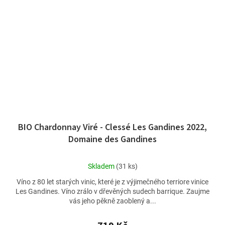
BIO Chardonnay Viré - Clessé Les Gandines 2022,
Domaine des Gandines
Průměrné
Skladem
(31 ks)
hodnocení
Víno z 80 let starých vinic, které je z výjimečného terriore vinice
produktu
Les Gandines. Víno zrálo v dřevěných sudech barrique. Zaujme
je
vás jeho pěkně zaoblený a...
5,0
z
5