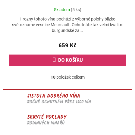
Průměrné
Skladem
(5 ks)
hodnocení
Hrozny tohoto vína pochází z výborné polohy blízko
produktu
světoznámé vesnice Meursault. Ochutnáte tak velmi kvalitní
je
burgundské za...
4,5
z
5
659 Kč
hvězdiček.
DO KOŠÍKU
10
položek celkem
O
v
l
JISTOTA DOBRÉHO VÍNA
á
d
ROČNĚ OCHUTNÁM PŘES 1500 VÍN
a
c
SKRYTÉ POKLADY
í
RODINNÝCH VINAŘŮ
p
r