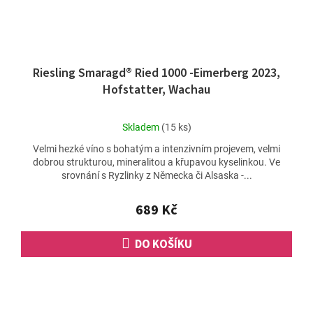
Riesling Smaragd® Ried 1000 -Eimerberg 2023,
Hofstatter, Wachau
Průměrné
Skladem
(15 ks)
hodnocení
Velmi hezké víno s bohatým a intenzivním projevem, velmi
produktu
dobrou strukturou, mineralitou a křupavou kyselinkou. Ve
je
srovnání s Ryzlinky z Německa či Alsaska -...
5,0
z
5
689 Kč
hvězdiček.
DO KOŠÍKU