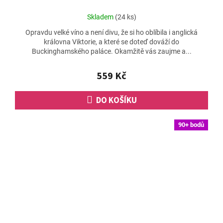
Průměrné
Skladem
(24 ks)
hodnocení
Opravdu velké víno a není divu, že si ho oblíbila i anglická
produktu
královna Viktorie, a které se doteď dováží do
je
Buckinghamského paláce. Okamžitě vás zaujme a...
4,9
z
5
559 Kč
hvězdiček.
DO KOŠÍKU
90+ bodů