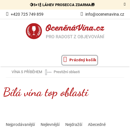
Přejít
🍋5+1🍾 LÁHEV PROSECCA ZDARMA🎁
na
obsah
+420 725 749 859
info@ocenenavina.cz
Prázdný košík
NÁKUPNÍ
KOŠÍK
VÍNA S PŘÍBĚHEM
Prestižní oblasti
Bílá vína top oblasti
Ř
a
Nejprodávanější
Nejlevnější
Nejdražší
Abecedně