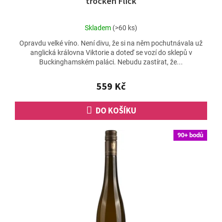
trocken Flick
Průměrné
Skladem
(>60 ks)
hodnocení
Opravdu velké víno. Není divu, že si na něm pochutnávala už
produktu
anglická královna Viktorie a doteď se vozí do sklepů v
je
Buckinghamském paláci. Nebudu zastírat, že...
4,7
z
5
559 Kč
hvězdiček.
DO KOŠÍKU
90+ bodů