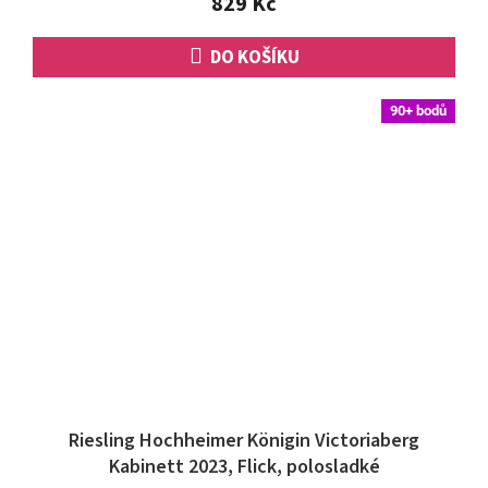
829 Kč
hvězdiček.
DO KOŠÍKU
90+ bodů
Riesling Hochheimer Königin Victoriaberg
Kabinett 2023, Flick, polosladké