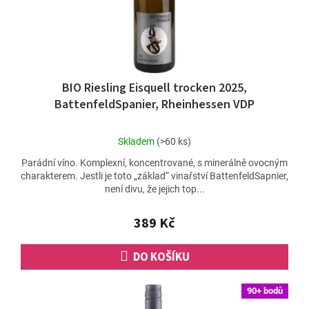
BIO Riesling Eisquell trocken 2025,
BattenfeldSpanier, Rheinhessen VDP
Průměrné
Skladem
(>60 ks)
hodnocení
Parádní víno. Komplexní, koncentrované, s minerálně ovocným
produktu
charakterem. Jestli je toto „základ“ vinařství BattenfeldSapnier,
je
není divu, že jejich top...
4,8
z
5
389 Kč
hvězdiček.
DO KOŠÍKU
90+ bodů