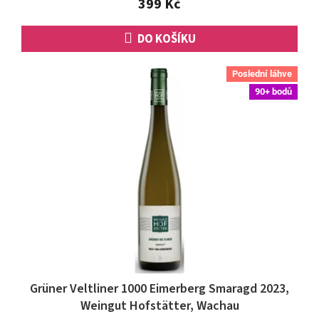
399 Kč
5
hvězdiček.
DO KOŠÍKU
Poslední láhve
90+ bodů
Grüner Veltliner 1000 Eimerberg Smaragd 2023,
Weingut Hofstätter, Wachau