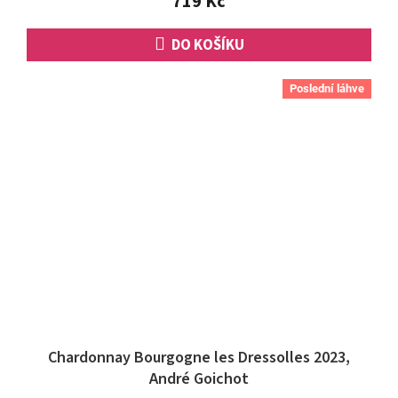
719 Kč
hvězdiček.
DO KOŠÍKU
Poslední láhve
Chardonnay Bourgogne les Dressolles 2023,
André Goichot