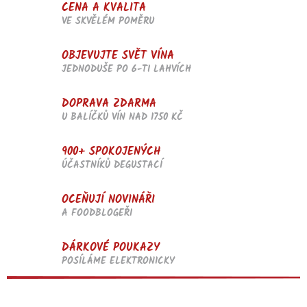
v
CENA A KVALITA
k
VE SKVĚLÉM POMĚRU
y
v
OBJEVUJTE SVĚT VÍNA
ý
p
JEDNODUŠE PO 6-TI LAHVÍCH
i
s
DOPRAVA ZDARMA
u
U BALÍČKŮ VÍN NAD 1750 KČ
900+ SPOKOJENÝCH
ÚČASTNÍKŮ DEGUSTACÍ
OCEŇUJÍ NOVINÁŘI
A FOODBLOGEŘI
DÁRKOVÉ POUKAZY
POSÍLÁME ELEKTRONICKY
Z