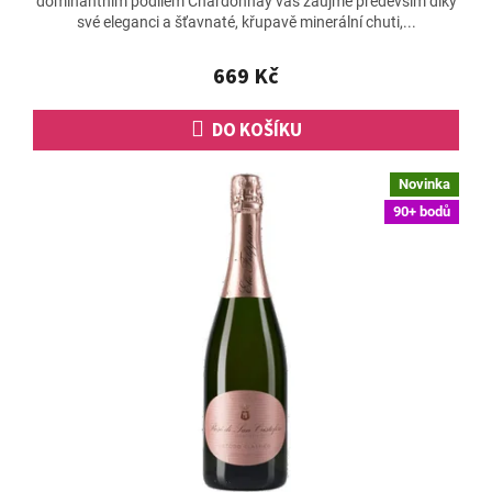
dominantním podílem Chardonnay vás zaujme především díky
je
své eleganci a šťavnaté, křupavě minerální chuti,...
5,0
z
5
669 Kč
hvězdiček.
DO KOŠÍKU
Novinka
90+ bodů