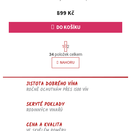
899 Kč
DO KOŠÍKU
S
1
2
t
r
34
položek celkem
O
á
v
NAHORU
n
l
k
o
á
v
d
á
JISTOTA DOBRÉHO VÍNA
a
n
ROČNĚ OCHUTNÁM PŘES 1500 VÍN
c
í
í
p
SKRYTÉ POKLADY
r
RODINNÝCH VINAŘŮ
v
k
y
CENA A KVALITA
v
VE SKVĚLÉM POMĚRU