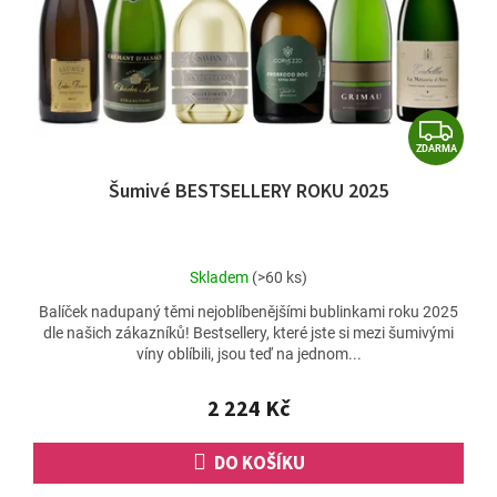
o
d
u
k
t
Z
ů
ZDARMA
D
Šumivé BESTSELLERY ROKU 2025
A
R
M
Průměrné
Skladem
(>60 ks)
A
hodnocení
Balíček nadupaný těmi nejoblíbenějšími bublinkami roku 2025
produktu
dle našich zákazníků! Bestsellery, které jste si mezi šumivými
je
víny oblíbili, jsou teď na jednom...
5,0
z
5
2 224 Kč
hvězdiček.
DO KOŠÍKU