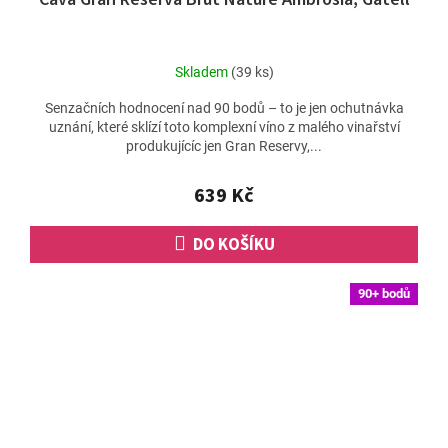
Skladem
(39 ks)
Senzačních hodnocení nad 90 bodů – to je jen ochutnávka
uznání, které sklízí toto komplexní víno z malého vinařství
produkujícíc jen Gran Reservy,...
639 Kč
DO KOŠÍKU
90+ bodů