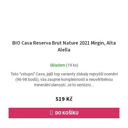
BIO Cava Reserva Brut Nature 2021 Mirgin, Alta
Alella
Průměrné
Skladem
(19 ks)
hodnocení
Tato "vstupní" Cava, jejíž top varianty získaly nejvyšší ocenění
produktu
(96-98 bodů), vás zaujme komplexností a neuvěřitelnou
je
minerální slaností. Je to seriózní...
5,0
z
5
519 Kč
hvězdiček.
DO KOŠÍKU