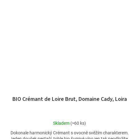
BIO Crémant de Loire Brut, Domaine Cady, Loira
Průměrné
Skladem
(>60 ks)
hodnocení
Dokonale harmonický Crémant s ovocně svěžím charakterem.
produktu
Jeden doušek nestačí, tohle bio šumivé víno jen tak neodložíte.