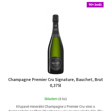
90+ bodů
Champagne Premier Cru Signature, Bauchet, Brut
0,375l
Průměrné
Skladem
(6 ks)
hodnocení
Křupavě minerální Champagne z Premier Cru vinic s
produktu