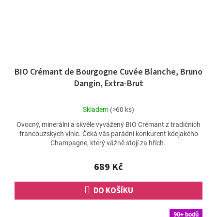
BIO Crémant de Bourgogne Cuvée Blanche, Bruno
Dangin, Extra-Brut
Průměrné
Skladem
(>60 ks)
hodnocení
Ovocný, minerální a skvěle vyvážený BIO Crémant z tradičních
produktu
francouzských vinic. Čeká vás parádní konkurent kdejakého
je
Champagne, který vážně stojí za hřích.
5,0
z
5
689 Kč
hvězdiček.
DO KOŠÍKU
90+ bodů