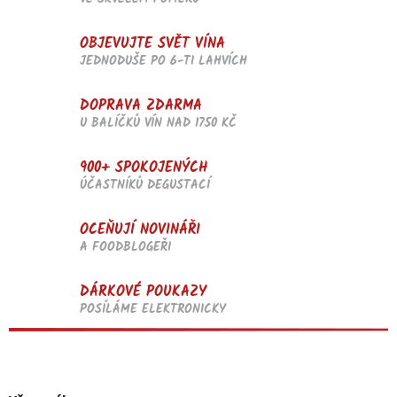
ý
p
OBJEVUJTE SVĚT VÍNA
i
JEDNODUŠE PO 6-TI LAHVÍCH
s
u
DOPRAVA ZDARMA
U BALÍČKŮ VÍN NAD 1750 KČ
900+ SPOKOJENÝCH
ÚČASTNÍKŮ DEGUSTACÍ
OCEŇUJÍ NOVINÁŘI
A FOODBLOGEŘI
DÁRKOVÉ POUKAZY
POSÍLÁME ELEKTRONICKY
Z
á