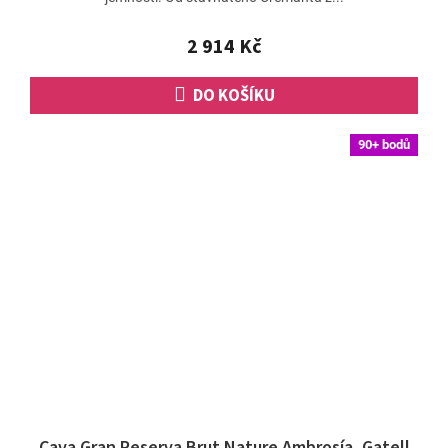
2 914 Kč
DO KOŠÍKU
90+ bodů
Cava Gran Reserva Brut Nature Ambrosía, Gatell