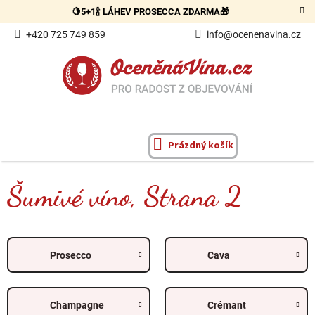
Přejít
🍋5+1🍾 LÁHEV PROSECCA ZDARMA🎁
na
obsah
+420 725 749 859
info@ocenenavina.cz
Prázdný košík
NÁKUPNÍ
KOŠÍK
Šumivé víno
, Strana 2
Prosecco
Cava
Champagne
Crémant