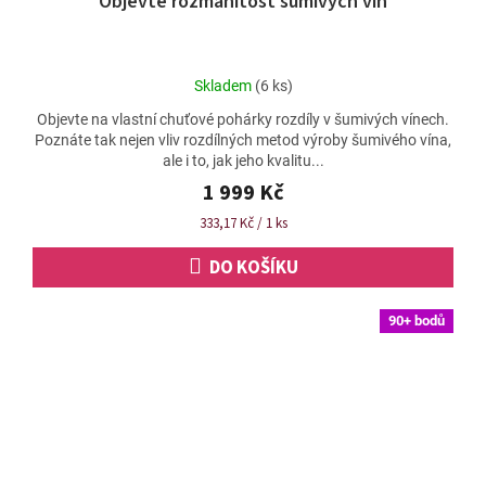
Objevte rozmanitost šumivých vín
A
R
M
Průměrné
Skladem
(6 ks)
A
hodnocení
Objevte na vlastní chuťové pohárky rozdíly v šumivých vínech.
produktu
Poznáte tak nejen vliv rozdílných metod výroby šumivého vína,
je
ale i to, jak jeho kvalitu...
4,8
z
1 999 Kč
5
Měrná
333,17 Kč / 1 ks
hvězdiček.
cena:
DO KOŠÍKU
90+ bodů