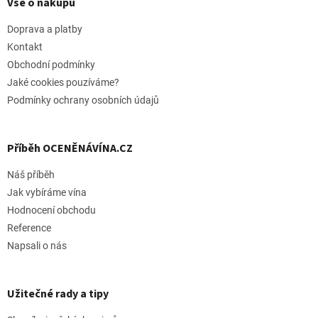
p
Vše o nákupu
a
t
Doprava a platby
í
Kontakt
Obchodní podmínky
Jaké cookies pouzíváme?
Podmínky ochrany osobních údajů
Příběh OCENĚNÁVÍNA.CZ
Náš příběh
Jak vybíráme vína
Hodnocení obchodu
Reference
Napsali o nás
Užitečné rady a tipy