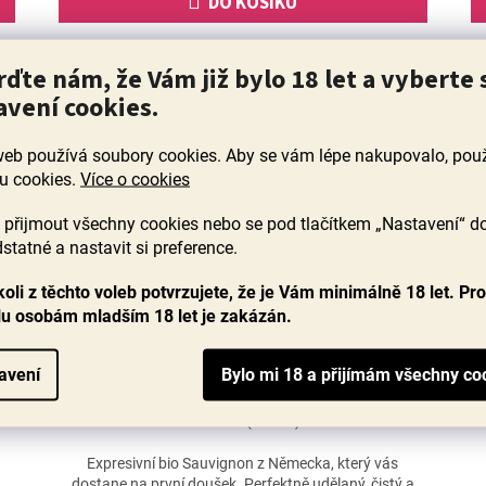
DO KOŠÍKU
Novinka
rďte nám, že Vám již bylo 18 let a vyberte 
avení cookies.
web používá soubory cookies. Aby se vám lépe nakupovalo, po
u cookies.
Více o cookies
přijmout všechny cookies nebo se pod tlačítkem „Nastavení“ d
statné a nastavit si preference.
oli z těchto voleb potvrzujete, že je Vám minimálně 18 let. Pr
lu osobám mladším 18 let je zakázán.
BIO Sauvignon blanc 2025, Karl May
avení
Skladem
(>60 ks)
Expresivní bio Sauvignon z Německa, který vás
dostane na první doušek. Perfektně udělaný, čistý a