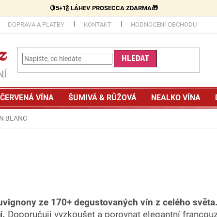
🍋5+1🍾 LÁHEV PROSECCA ZDARMA🎁
DOPRAVA A PLATBY
KONTAKT
HODNOCENÍ OBCHODU
HLEDAT
ČERVENÁ VÍNA
ŠUMIVÁ & RŮŽOVÁ
NEALKO VÍNA
N BLANC
uvignony ze 170+ degustovaných vín z celého světa
í.
Doporučuji vyzkoušet a porovnat elegantní franco