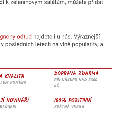
odí k zeleninovým salátům, můžete přidat
ignony odtud
najdete i u nás. Výraznější
 v posledních letech na vlně popularity, a
DOPRAVA ZDARMA
A KVALITA
PŘI NÁKUPU NAD 2500
ĚLÉM POMĚRU
KČ
JÍ NOVINÁŘI
100% POZITIVNÍ
BLOGEŘI
ZPĚTNÁ VAZBA