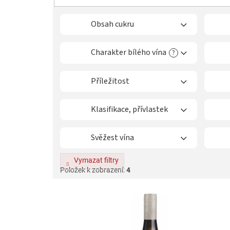
n
í
p
Obsah cukru
r
o
Charakter bílého vína
?
d
u
k
Příležitost
t
ů
Klasifikace, přívlastek
Svěžest vína
Vymazat filtry
Položek k zobrazení:
4
V
ý
p
i