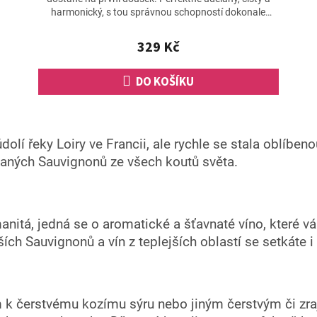
harmonický, s tou správnou schopností dokonale
osvěžit za...
329 Kč
DO KOŠÍKU
O
v
olí řeky Loiry ve Francii, ale rychle se stala oblíbe
l
á
vaných Sauvignonů ze všech koutů světa.
d
a
c
í
anitá, jedná se o aromatické a šťavnaté víno, které v
p
r
jších Sauvignonů a vín z teplejších oblastí se setkáte 
v
k
y
v
 k čerstvému kozímu sýru nebo jiným čerstvým či zra
ý