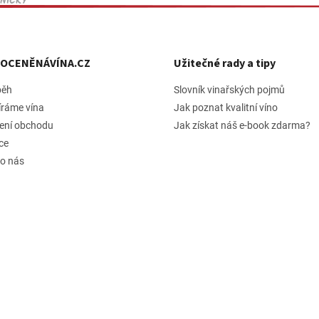
NICKY
h OCENĚNÁVÍNA.CZ
Užitečné rady a tipy
běh
Slovník vinařských pojmů
íráme vína
Jak poznat kvalitní víno
ení obchodu
Jak získat náš e-book zdarma?
ce
 o nás