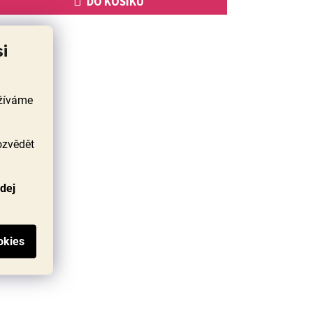
DO KOŠÍKU
si
užíváme
ozvědět
odej