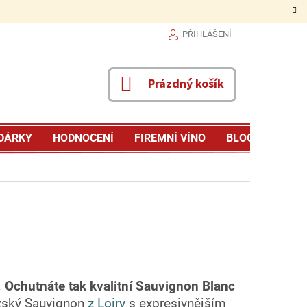
PŘIHLÁŠENÍ
NÁKUPNÍ
Prázdný košík
KOŠÍK
DÁRKY
HODNOCENÍ
FIREMNÍ VÍNO
BLOG
MŮJ P
.
Ochutnáte tak kvalitní Sauvignon Blanc
uzský Sauvignon
z Loiry
s expresivnějším