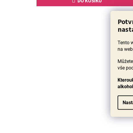
DO KOŠÍKU
Potv
nast
Tento 
na web
Můžete 
vše pod
Kterouk
alkoho
Nast