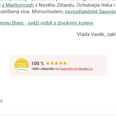
c
z Marlborough
z Nového Zélandu. Ochutnejte třeba 
má oblíbená vína. Mimochodem,
novozélandské Sauvig
nonu Blanc - svěží volbě s divokými kořeny
.
Vláďa Vaněk,
zak
ně