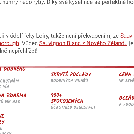
p
, humry nebo ryby. Díky své kyselince se perfektně h
i
s
u
i v údolí řeky Loiry, takže není překvapením, že
Sauv
borough
. Vůbec
Sauvignon Blanc z Nového Zélandu
je
ně nepřehlížet!
A DOBRÉHO
SKRYTÉ POKLADY
CENA 
RODINNÝCH VINAŘŮ
VE SKV
OCHUTNÁM
0 VÍN
900+
VA ZDARMA
OCEŇU
SPOKOJENÝCH
KŮ VÍN NAD
A FOOD
ÚČASTNÍKŮ DEGUSTACÍ
VÉ
ZY
E