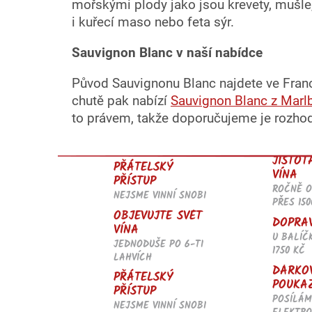
mořskými plody jako jsou krevety, mušle
i kuřecí maso nebo feta sýr.
Sauvignon Blanc v naší nabídce
Původ Sauvignonu Blanc najdete ve Franci
chutě pak nabízí
Sauvignon Blanc z Marl
to právem, takže doporučujeme je rozhod
JISTOT
PŘÁTELSKÝ
VÍNA
PŘÍSTUP
ROČNĚ 
NEJSME VINNÍ SNOBI
PŘES 150
OBJEVUJTE SVĚT
DOPRA
VÍNA
U BALÍČ
JEDNODUŠE PO 6-TI
1750 KČ
LAHVÍCH
DÁRKO
PŘÁTELSKÝ
POUKA
PŘÍSTUP
POSÍLÁM
NEJSME VINNÍ SNOBI