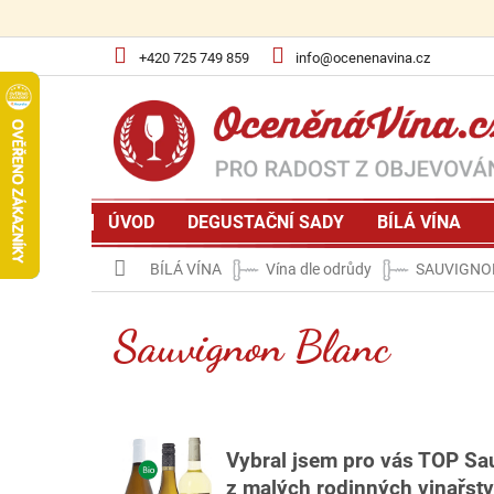
Přejít
na
obsah
+420 725 749 859
info@ocenenavina.cz
ÚVOD
DEGUSTAČNÍ SADY
BÍLÁ VÍNA
Domů
BÍLÁ VÍNA
Vína dle odrůdy
SAUVIGNO
Sauvignon Blanc
Vybral jsem pro vás TOP Sa
z malých rodinných vinařstv