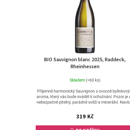
s
p
r
o
d
u
k
t
ů
BIO Sauvignon blanc 2025, Raddeck,
Rheinhessen
Skladem
(>60 ks)
Příjemně harmonický Sauvignon s ovocně bylinkov
aroma, který vás bude svádět k ochutnání. Pozor je 
nebezpečně pitelný, parádně svěží a minerální. Navíc.
319 Kč