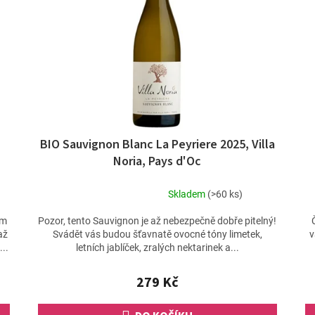
BIO Sauvignon Blanc La Peyriere 2025, Villa
Noria, Pays d'Oc
Skladem
(>60 ks)
Průměrné
hodnocení
ým
Pozor, tento Sauvignon je až nebezpečně dobře pitelný!
produktu
až
Svádět vás budou šťavnatě ovocné tóny limetek,
v
je
..
letních jablíček, zralých nektarinek a...
3,8
z
279 Kč
5
hvězdiček.