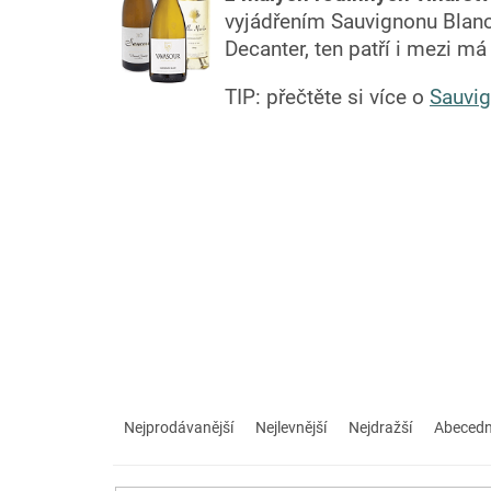
vyjádřením Sauvignonu Blan
Decanter, ten patří i mezi 
TIP: přečtěte si více o
Sauvig
Ř
a
Nejprodávanější
Nejlevnější
Nejdražší
Abeced
z
e