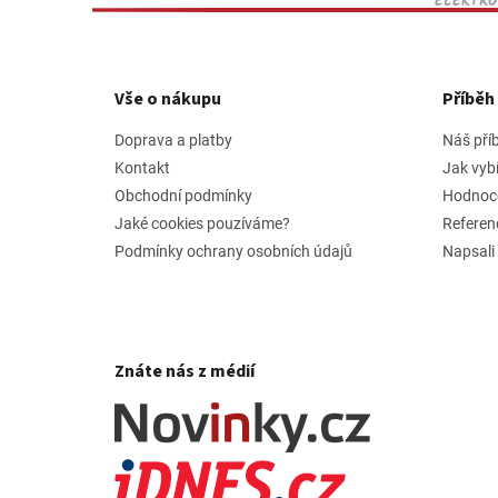
ELEKTRO
Z
á
p
Vše o nákupu
Příbě
a
t
Doprava a platby
Náš pří
í
Kontakt
Jak vyb
Obchodní podmínky
Hodnoc
Jaké cookies pouzíváme?
Referen
Podmínky ochrany osobních údajů
Napsali
Znáte nás z médií