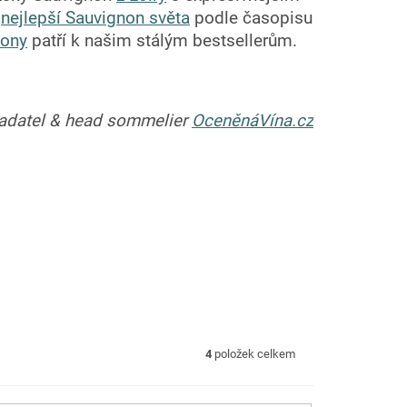
i
nejlepší Sauvignon světa
podle časopisu
nony
patří k našim stálým bestsellerům.
ladatel & head sommelier
OceněnáVína.cz
4
položek celkem