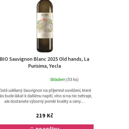
BIO Sauvignon Blanc 2025 Old hands, La
Purisima, Yecla
Skladem
(53 ks)
Průměrné
hodnocení
Čistě udělaný Sauvignon na příjemné osvěžení, které
produktu
ás bude lákat k dalšímu napití, víno si na nic nehraje,
je
ale dostanete výborný poměr kvality a ceny....
5,0
z
219 Kč
5
hvězdiček.