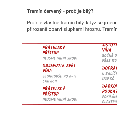
Tramín červený - proč je bílý?
Proč je vlastně tramín bílý, když se jmen
přirozeně obarví slupkami hroznů. Tramín 
JISTOT
PŘÁTELSKÝ
VÍNA
PŘÍSTUP
ROČNĚ 
NEJSME VINNÍ SNOBI
PŘES 150
OBJEVUJTE SVĚT
DOPRA
VÍNA
U BALÍČ
JEDNODUŠE PO 6-TI
1750 KČ
LAHVÍCH
DÁRKO
PŘÁTELSKÝ
POUKA
PŘÍSTUP
POSÍLÁM
NEJSME VINNÍ SNOBI
ELEKTRO
Z