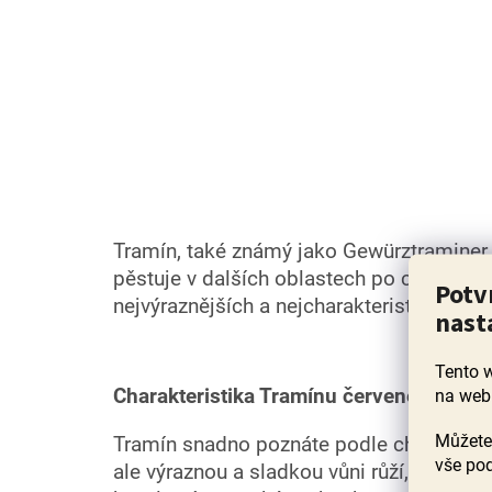
Tramín, také známý jako Gewürztraminer, j
pěstuje v dalších oblastech po celém sv
Potv
nejvýraznějších a nejcharakterističtějšíc
nast
Tento 
Charakteristika Tramínu červeného
na web
Můžete 
Tramín snadno poznáte podle charakterist
vše pod
ale výraznou a sladkou vůni růží, litchi, 