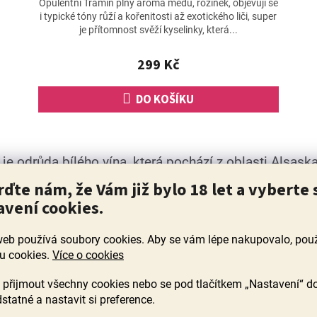
Opulentní Tramín plný aroma medu, rozinek, objevují se
i typické tóny růží a kořenitosti až exotického liči, super
je přítomnost svěží kyselinky, která...
299 Kč
DO KOŠÍKU
O
v
e odrůda bílého vína, která pochází z oblasti Alsaska
l
á
ětě, jako jsou Německo, Itálie, Rakousko, Maďarsko a
rďte nám, že Vám již bylo 18 let a vyberte 
d
h odrůd bílého vína, která je oblíbené pro svou sladko
avení cookies.
a
c
í
web používá soubory cookies. Aby se vám lépe nakupovalo, po
p
u cookies.
Více o cookies
r
v
přijmout všechny cookies nebo se pod tlačítkem „Nastavení“ d
k
ických rysů chuti a vůně, která se sice může lišit v 
y
statné a nastavit si preference.
fialek, skořice a exotického ovoce jako je ananas a mara
v