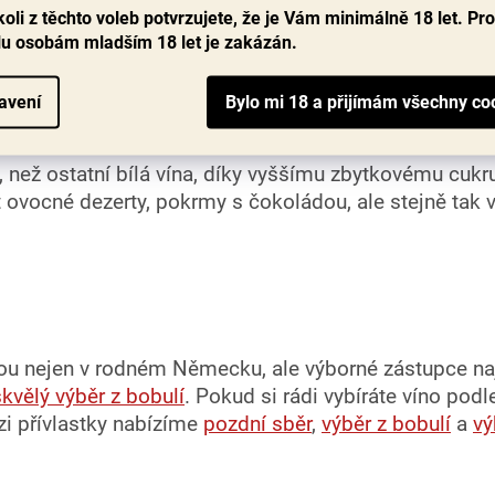
vykle bývá Tramín sladší než jiné bílé odrůdy, díky
ý
oli z těchto voleb potvrzujete, že je Vám minimálně 18 let. Pr
p
lu osobám mladším 18 let je zakázán.
i
s
u
avení
 než ostatní bílá vína, díky vyššímu zbytkovému cukru
 ovocné dezerty, pokrmy s čokoládou, ale stejně tak v
ou nejen v rodném Německu, ale výborné zástupce naj
kvělý výběr z bobulí
. Pokud si rádi vybíráte víno podl
zi přívlastky nabízíme
pozdní sběr
,
výběr z bobulí
a
vý