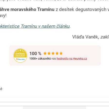
 láhve moravského Tramínu
z desítek degustovaných ví
avy!
rakteristice Tramínu v našem článku
.
Vláďa Vaněk,
zak
ně