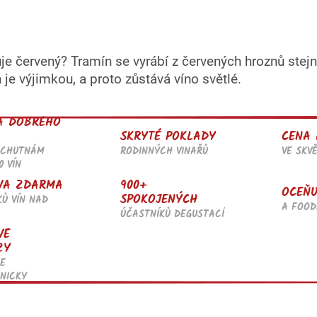
uje červený? Tramín se vyrábí z červených hroznů stej
je výjimkou, a proto zůstává víno světlé.
A DOBRÉHO
SKRYTÉ POKLADY
CENA 
RODINNÝCH VINAŘŮ
VE SKV
OCHUTNÁM
0 VÍN
900+
VA ZDARMA
OCEŇU
SPOKOJENÝCH
KŮ VÍN NAD
A FOOD
ÚČASTNÍKŮ DEGUSTACÍ
VÉ
ZY
E
NICKY