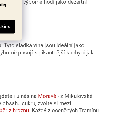
 čemuž se výborně hodí jako dezertní
odej
. Tyto sladká vína jsou ideální jako
ýborně pasují k pikantnější kuchyni jako
dete i u nás na
Moravě
- z Mikulovské
e obsahu cukru, zvolte si mezi
běr z hroznů
. Každý z oceněných Tramínů