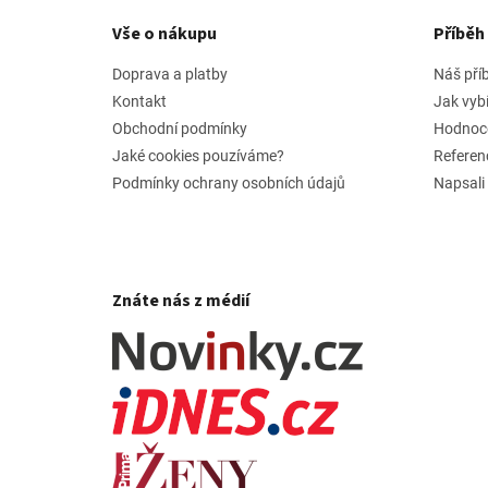
á
p
Vše o nákupu
Příbě
a
t
Doprava a platby
Náš pří
í
Kontakt
Jak vyb
Obchodní podmínky
Hodnoc
Jaké cookies pouzíváme?
Referen
Podmínky ochrany osobních údajů
Napsali
Znáte nás z médií