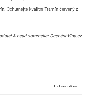
n. Ochutnejte kvalitní Tramín červený z
ladatel & head sommelier OceněnáVína.cz
1
položek celkem