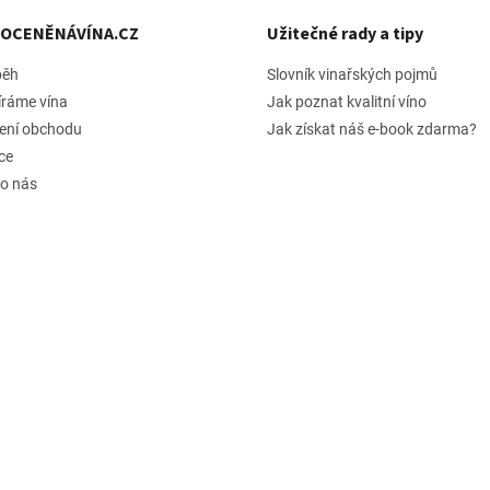
h OCENĚNÁVÍNA.CZ
Užitečné rady a tipy
běh
Slovník vinařských pojmů
íráme vína
Jak poznat kvalitní víno
ení obchodu
Jak získat náš e-book zdarma?
ce
 o nás