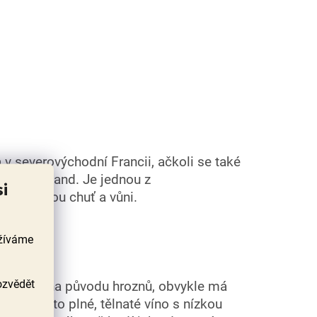
 v severovýchodní Francii, ačkoli se také
 Nový Zéland. Je jednou z
si
u a výraznou chuť a vůni.
užíváme
ozvědět
závislosti na původu hroznů, obvykle má
kuja. Je to plné, tělnaté víno s nízkou