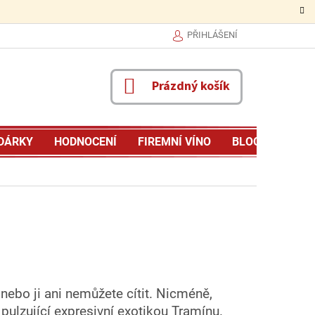
PŘIHLÁŠENÍ
NÁKUPNÍ
Prázdný košík
KOŠÍK
DÁRKY
HODNOCENÍ
FIREMNÍ VÍNO
BLOG
MŮJ P
 nebo ji ani nemůžete cítit. Nicméně,
r pulzující expresivní exotikou Tramínu.