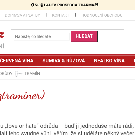
🍋5+1🍾 LÁHEV PROSECCA ZDARMA🎁
DOPRAVA A PLATBY
KONTAKT
HODNOCENÍ OBCHODU
HLEDAT
ČERVENÁ VÍNA
ŠUMIVÁ & RŮŽOVÁ
NEALKO VÍNA
ODRŮDY
TRAMÍN
ztraminer)
u „love or hate“ odrůda
–
buď ji jednoduše máte rádi,
lají jeho svůdné vůni, věřím, že si uděláte pěkný veče