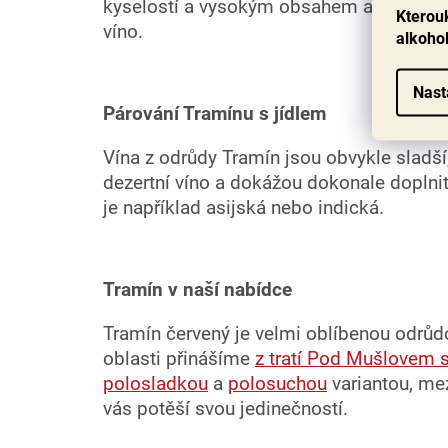
kyselostí a vysokým obsahem alkoholu. Ob
Kterouk
víno.
alkoho
Nast
Párování Tramínu s jídlem
Vína z odrůdy Tramín jsou obvykle sladší,
dezertní víno a dokážou dokonale doplnit
je například asijská nebo indická.
Tramín v naší nabídce
Tramín červený je velmi oblíbenou odrůd
oblasti přinášíme
z tratí Pod Mušlovem s
polosladkou
a
polosuchou
variantou, me
vás potěší svou jedinečností.