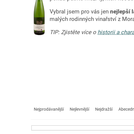
Vybral jsem pro vás jen
nejlepší
malých rodinných vinařství z Mor
TIP: Zjistěte více o
historii a cha
Ř
a
Nejprodávanější
Nejlevnější
Nejdražší
Abeced
z
e
n